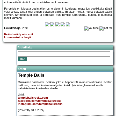
voittaa väistämättä, kuten zombielaumat konsanaan.
Pyromide on kiistatta uusintakierros jo aiemmin kuullusta, mutta jos puolikkaita tähtiä
voisi antaa, tässä olisi yhden sellaisen paikka. Ei aivan neljää, mutta selvästi päälle
kolmen. Nyt nousevat liekit, ja korkealle, kun Temple Balls uhkuu, puhkuu ja puhaltaa
mökit kumoon.
Lukukertoja:
2891
Rekisteröidy niin voit
kommentoida levyä
Artistihaku
Artisti
Temple Balls
Oululainen hard rock -nelikko, joka ei häpeile 80-luvun vaikutteitaan. Kertsit
tarttuvat, melodiat koukuttavat ja tuo kaikki lyödään glamin tuikkeella
vahvistettuina kuulijoiden silmille.
Linkit:
templeballsrocks.com
facebook.com/templeballsrocks
instagram.com/templeballsrocks
(Päivitetty 31.1.2024)