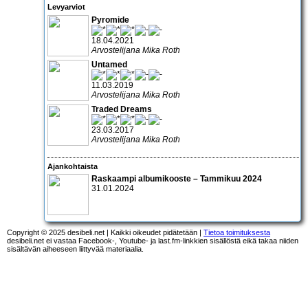
Levyarviot
Pyromide
18.04.2021
Arvostelijana Mika Roth
Untamed
11.03.2019
Arvostelijana Mika Roth
Traded Dreams
23.03.2017
Arvostelijana Mika Roth
Ajankohtaista
Raskaampi albumikooste – Tammikuu 2024
31.01.2024
Copyright © 2025 desibeli.net | Kaikki oikeudet pidätetään |
Tietoa toimituksesta
desibeli.net ei vastaa Facebook-, Youtube- ja last.fm-linkkien sisällöstä eikä takaa niiden
sisältävän aiheeseen liittyvää materiaalia.