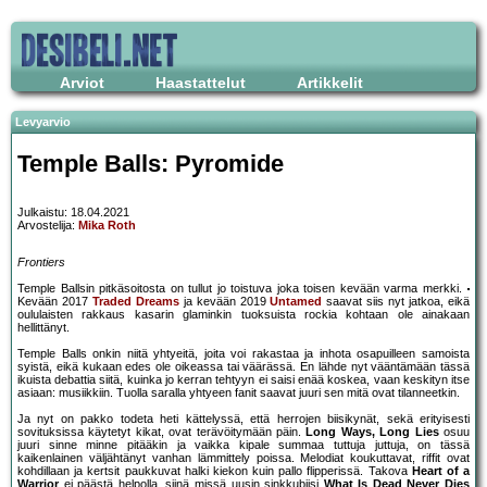
Arviot
Haastattelut
Artikkelit
Levyarvio
Temple Balls: Pyromide
Julkaistu: 18.04.2021
Arvostelija:
Mika Roth
Frontiers
Temple Ballsin pitkäsoitosta on tullut jo toistuva joka toisen kevään varma merkki.
Kevään 2017
Traded Dreams
ja kevään 2019
Untamed
saavat siis nyt jatkoa, eikä
oululaisten rakkaus kasarin glaminkin tuoksuista rockia kohtaan ole ainakaan
hellittänyt.
Temple Balls onkin niitä yhtyeitä, joita voi rakastaa ja inhota osapuilleen samoista
syistä, eikä kukaan edes ole oikeassa tai väärässä. En lähde nyt vääntämään tässä
ikuista debattia siitä, kuinka jo kerran tehtyyn ei saisi enää koskea, vaan keskityn itse
asiaan: musiikkiin. Tuolla saralla yhtyeen fanit saavat juuri sen mitä ovat tilanneetkin.
Ja nyt on pakko todeta heti kättelyssä, että herrojen biisikynät, sekä erityisesti
sovituksissa käytetyt kikat, ovat terävöitymään päin.
Long Ways, Long Lies
osuu
juuri sinne minne pitääkin ja vaikka kipale summaa tuttuja juttuja, on tässä
kaikenlainen väljähtänyt vanhan lämmittely poissa. Melodiat koukuttavat, riffit ovat
kohdillaan ja kertsit paukkuvat halki kiekon kuin pallo flipperissä. Takova
Heart of a
Warrior
ei päästä helpolla, siinä missä uusin sinkkubiisi
What Is Dead Never Dies