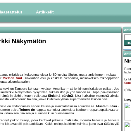
aastattelut
Artikkelit
Arti
rkki Näkymätön
Artis
Ni
Rant
laulu
anut erilaisissa kokoonpanoissa jo 80-luvulta lähtien, mutta artistinimen mukaan
ut
Mieleen tuut
-sinkkuhan osui jo keskelle olennaista, melankolisen folkpoppiksen
Linkk
ottaa albumilta paljon.
fac
 syksyinen Tampere kohtaa myyttisen Amerikan – tai jonkin sen kaltaisen paikan. Jos
(Päi
imimerkki Näkymätön pysyttelee tiukasti illan ja yön tunneissa. Jopa päiväsaikaan
 hämäriin tiloihin, kuten vaikkapa
Sinisinä päivinä
, joka haikailee menneitä aikoja,
mmasta kirkontornin takana, jonka kuitenkin ylittää supermarketin lasinen hissi.
Levy
ainopiste on ehdottomasti sanoituksissa ja minimalistisissa soundeissa.
Musta tuntuu
-
uheammin soiva
Toinen tie
nappaa samoista aineksista itselleen roppakaupalla vaaran
ää virtauksen, fiiliksen ja suunnan kuin huomaamatta.
rännyt joukon biisejä, jotka kertovat pitkästä matkasta, monista hetkistä ja herkistä
oistavat silti poissaolollaan. Kaikki on lopulta kiinni kulmista ja ne ovat tällä levyllä