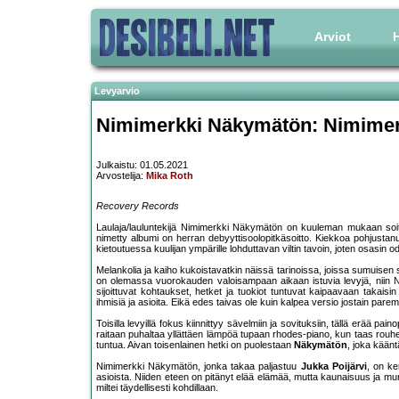
Arviot
H
Levyarvio
Nimimerkki Näkymätön: Nimime
Julkaistu: 01.05.2021
Arvostelija:
Mika Roth
Recovery Records
Laulaja/lauluntekijä Nimimerkki Näkymätön on kuuleman mukaan soitt
nimetty albumi on herran debyyttisoolopitkäsoitto. Kiekkoa pohjustan
kietoutuessa kuulijan ympärille lohduttavan viltin tavoin, joten osasin od
Melankolia ja kaiho kukoistavatkin näissä tarinoissa, joissa sumuisen
on olemassa vuorokauden valoisampaan aikaan istuvia levyjä, niin N
sijoittuvat kohtaukset, hetket ja tuokiot tuntuvat kaipaavaan takaisin
ihmisiä ja asioita. Eikä edes taivas ole kuin kalpea versio jostain pare
Toisilla levyillä fokus kiinnittyy sävelmiin ja sovituksiin, tällä erää p
raitaan puhaltaa yllättäen lämpöä tupaan rhodes-piano, kun taas ro
tuntua. Aivan toisenlainen hetki on puolestaan
Näkymätön
, joka käänt
Nimimerkki Näkymätön, jonka takaa paljastuu
Jukka Poijärvi
, on ke
asioista. Niiden eteen on pitänyt elää elämää, mutta kaunaisuus ja murhe l
miltei täydellisesti kohdillaan.