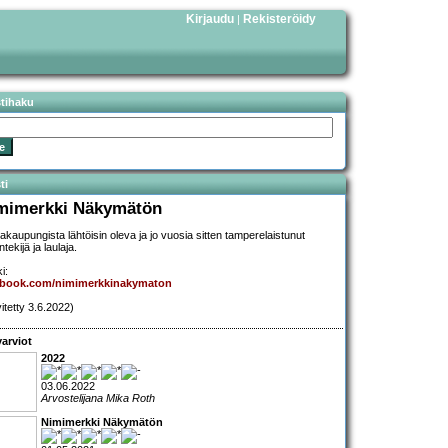
Kirjaudu
Rekisteröidy
|
stihaku
ti
mimerkki Näkymätön
akaupungista lähtöisin oleva ja jo vuosia sitten tamperelaistunut
ntekijä ja laulaja.
i:
ebook.com/nimimerkkinakymaton
vitetty 3.6.2022)
arviot
2022
03.06.2022
Arvostelijana Mika Roth
Nimimerkki Näkymätön