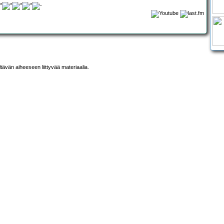
ltävän aiheeseen liittyvää materiaalia.