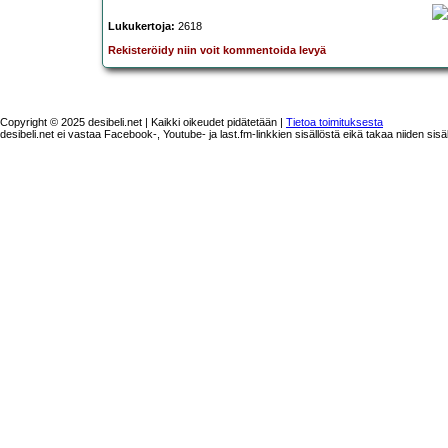
Lukukertoja:
2618
Rekisteröidy niin voit kommentoida levyä
Copyright © 2025 desibeli.net | Kaikki oikeudet pidätetään |
Tietoa toimituksesta
desibeli.net ei vastaa Facebook-, Youtube- ja last.fm-linkkien sisällöstä eikä takaa niiden sisä