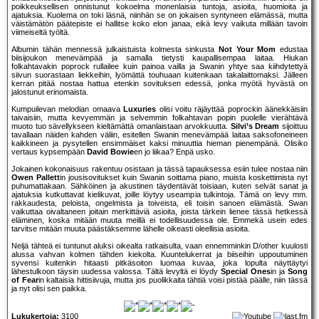
poikkeuksellisen onnistunut kokoelma monenlaisia tuntoja, asioita, huomioita ja
ajatuksia. Kuolema on toki läsnä, niinhän se on jokaisen syntyneen elämässä, mutta
väistämätön päätepiste ei hallitse koko elon janaa, eikä levy vaikuta millään tavoin
viimeiseltä työltä.
Albumin tähän mennessä julkaistuista kolmesta sinkusta
Not Your Mom
edustaa
biisijoukon menevämpää ja samalla tietysti kaupallisempaa laitaa. Hiukan
folkahtavakin poprock rullailee kuin painoa vailla ja Swanin yhtye saa kiihdytettyä
siivun suorastaan liekkeihin, lyömättä touhuaan kuitenkaan takalaittomaksi. Jälleen
kerran pitää nostaa hattua etenkin sovituksen edessä, jonka myötä hyvästä on
jalostunut erinomaista.
Kumpuilevan melodian omaava
Luxuries
olisi voitu räjäyttää poprockin äänekkäisiin
taivaisiin, mutta kevyemmän ja selvemmin folkahtavan popin puolelle vierähtävä
muoto tuo sävellykseen kieltämättä omanlaistaan arvokkuutta.
Silvi’s Dream
sijoittuu
tavallaan näiden kahden väliin, esitellen Swanin menevämpää laitaa saksofoneineen
kaikkineen ja pysytellen ensimmäiset kaksi minuuttia hieman pienempänä. Olisiko
vertaus kypsempään
David Bowie
en jo liikaa? Enpä usko.
Jokainen kokonaisuus rakentuu osistaan ja tässä tapauksessa esiin tulee nostaa niin
Owen Pallett
in jousisovitukset kuin Swanin soittama piano, muista koskettimista nyt
puhumattakaan. Sähköinen ja akustinen täydentävät toisiaan, kuten selvät sanat ja
ajatuksia kutkuttavat kielikuvat, joille löytyy useampia tulkintoja. Tämä on levy mm.
rakkaudesta, peloista, ongelmista ja toiveista, eli toisin sanoen elämästä. Swan
vaikuttaa oivaltaneen joitain merkittäviä asioita, joista tärkein lienee tässä hetkessä
eläminen, koska mitään muuta meillä ei todellisuudessa ole. Emmekä usein edes
tarvitse mitään muuta päästäksemme lähelle oikeasti oleellisia asioita.
Neljä tähteä ei tuntunut aluksi oikealta ratkaisulta, vaan ennemminkin D/other kuulosti
alussa vahvan kolmen tähden kiekolta. Kuuntelukerrat ja biiseihin uppoutuminen
syvensi kuitenkin hitaasti pitkäsoiton luomaa kuvaa, joka lopulta näyttäytyi
lähestulkoon täysin uudessa valossa. Tältä levyltä ei löydy
Special Ones
in ja
Song
of Fear
in kaltaisia hittisiivuja, mutta jos puolikkaita tähtiä voisi pistää päälle, niin tässä
ja nyt olisi sen paikka.
Lukukertoja:
3100