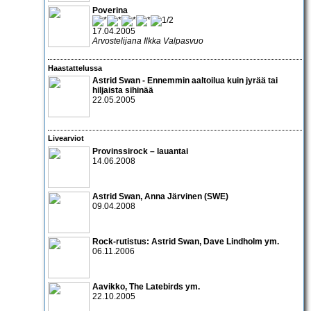
Poverina
17.04.2005
Arvostelijana Ilkka Valpasvuo
Haastattelussa
Astrid Swan
- Ennemmin aaltoilua kuin jyrää tai
hiljaista sihinää
22.05.2005
Livearviot
Provinssirock – lauantai
14.06.2008
Astrid Swan
,
Anna Järvinen
(SWE)
09.04.2008
Rock-rutistus:
Astrid Swan
,
Dave Lindholm
ym.
06.11.2006
Aavikko
,
The Latebirds
ym.
22.10.2005