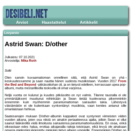
Arviot
Haastattelut
Artikkelit
Levyarvio
Astrid Swan: D/other
Julkaistu: 07.10.2021
Arvostelija:
Mika Roth
Soliti
Olen sanoin kuvaamattoman onnellinen siitä, että Astrid Swan on yhä
keskuudessamme ja saan nauttia hänen uudesta musiikistaan. Vuoden 2017
From
the Bed and Beyond
-pitkäsoittohan oli, ja on tietysti edelleen, kerrassaan upea pop-
albumi, mutta mestarillisella teoksella oli omat varjonsa.
Neljä vuotta on kulunut ja kuudes pitkäsoitto on nyt valmis. Tilanne taustalla ei ole
ymmärtääkseni muuttunut mihinkään ja Swan tietää kuolevansa pikemminkin
ennemmin kuin myöhemmin parantumattoman sairauden takia. Lähestyvä
väistämätön ei ole kuitenkaan synkentänyt musiikkia, vaan kenties antanut sille
omanlaistaan hehkua.
Saatesanojen mukaan D/other-albumin kappaleet ovat syntyneet viimeisten viiden
vuoden aikana, joten osa niistä on ainakin periaatteessa ajalta, jolloin Swan ei ollut
saanut lääkäreiltä vielä ilmoitusta sairautensa parantumattomuudesta. En osaa, enkä
oikeastaan edes halua, erottaa aikajanalla raitoja toisistaan, eikä levyä ole ainakaan
omasta mielestäni järjestetty minkään tietyn aiheen ympärille. Ennemminkin D/other on