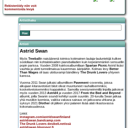
Rekisteröidy niin voit
kommentoida levyä
Artistihaku
Artisti
Astrid Swan
Myös
Treeball
in naisäänenä toimiva kotimainen laulaja-lauluntekijä kulkee
soolollaan niin kohtalokkaiden pianoballadien kuin kepeämmänkin sensuellin
popin parissa. Vuoden 2008 kakkosalbumillaan
Spartan Picnic
Astrid lisäsi
vauhtia ja ulotti tunneilmaisua kauemmas ääripäihin. Kolmas levy
Better
Than Wages
oli taas ulottuvampi bändilevy
The Drunk Lovers
-yhtyeen
kanssa.
Vuonna 2011 Swan julkaisi albumillisen
Pavement
-covereita, joissa
alkujaan kitaravetoiset biisit olivat muuntuneet rauhallisemmiksi,
kosketivetoisemmiksi kappaleiksi. Samoilla seestyneimmillä linjoilla jatkoivat
myös vuoden 2013
Astrid4
ja vuoden 2017
From the Bed and Beyond
-
albumit, joilla Swanin soundi kehittyi uusiin suuntiin. 20-luvulla Swan jatkaa
yhä musiikin luomista, vaikka vakava sairaus on jatkuvana uhkana ja
syksyn 2021
D/other
oli jälleen yksi palanen lisää alati rikastuvassa
kokonaisuudessa.
Linkit:
instagram.com/astridswanfinland
astridswan.bandcamp.com
The Drunk Lovers desibeli.netissä
astridswan.blogspot.fi