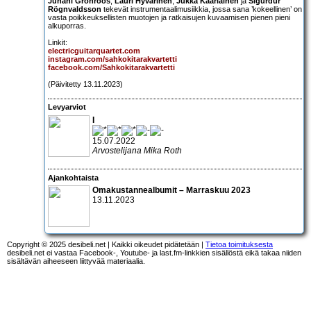
Juhani Grönroos
,
Lauri Hyvärinen
,
Jukka Kääriäinen
ja
Sigurdur
Rögnvaldsson
tekevät instrumentaalimusiikkia, jossa sana ’kokeellinen’ on
vasta poikkeuksellisten muotojen ja ratkaisujen kuvaamisen pienen pieni
alkuporras.
Linkit:
electricguitarquartet.com
instagram.com/sahkokitarakvartetti
facebook.com/Sahkokitarakvartetti
(Päivitetty 13.11.2023)
Levyarviot
I
15.07.2022
Arvostelijana Mika Roth
Ajankohtaista
Omakustannealbumit – Marraskuu 2023
13.11.2023
Copyright © 2025 desibeli.net | Kaikki oikeudet pidätetään |
Tietoa toimituksesta
desibeli.net ei vastaa Facebook-, Youtube- ja last.fm-linkkien sisällöstä eikä takaa niiden
sisältävän aiheeseen liittyvää materiaalia.