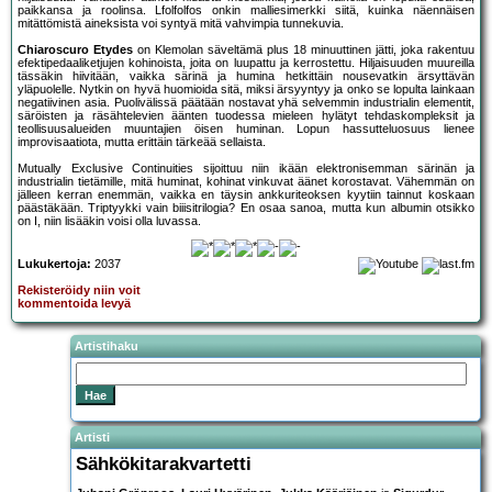
paikkansa ja roolinsa. Lfolfolfos onkin malliesimerkki siitä, kuinka näennäisen
mitättömistä aineksista voi syntyä mitä vahvimpia tunnekuvia.
Chiaroscuro Etydes
on Klemolan säveltämä plus 18 minuuttinen jätti, joka rakentuu
efektipedaaliketjujen kohinoista, joita on luupattu ja kerrostettu. Hiljaisuuden muureilla
tässäkin hiivitään, vaikka särinä ja humina hetkittäin nousevatkin ärsyttävän
yläpuolelle. Nytkin on hyvä huomioida sitä, miksi ärsyyntyy ja onko se lopulta lainkaan
negatiivinen asia. Puolivälissä päätään nostavat yhä selvemmin industrialin elementit,
säröisten ja räsähtelevien äänten tuodessa mieleen hylätyt tehdaskompleksit ja
teollisuusalueiden muuntajien öisen huminan. Lopun hassutteluosuus lienee
improvisaatiota, mutta erittäin tärkeää sellaista.
Mutually Exclusive Continuities sijoittuu niin ikään elektronisemman särinän ja
industrialin tietämille, mitä huminat, kohinat vinkuvat äänet korostavat. Vähemmän on
jälleen kerran enemmän, vaikka en täysin ankkuriteoksen kyytiin tainnut koskaan
päästäkään. Triptyykki vain biiisitrilogia? En osaa sanoa, mutta kun albumin otsikko
on I, niin lisääkin voisi olla luvassa.
Lukukertoja:
2037
Rekisteröidy niin voit
kommentoida levyä
Artistihaku
Artisti
Sähkökitarakvartetti