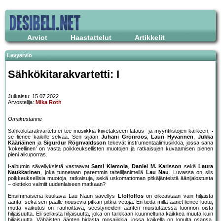
Arviot
Haastattelut
Artikkelit
Levyarvio
Sähkökitarakvartetti: I
Julkaistu: 15.07.2022
Arvostelija:
Mika Roth
Omakustanne
Sähkökitarakvartetti ei tee musiikkia kiivetäkseen lataus- ja myyntilistojen kärkeen,
se lienee kaikille selvää. Sen sijaan
Juhani Grönroos
,
Lauri Hyvärinen
,
Jukka
Kääriäinen
ja
Sigurdur Rögnvaldsson
tekevät instrumentaalimusiikkia, jossa sana
’kokeellinen’ on vasta poikkeuksellisten muotojen ja ratkaisujen kuvaamisen pienen
pieni alkuporras.
I-albumin sävellyksistä vastaavat
Sami Klemola
,
Daniel M. Karlsson
sekä
Laura
Naukkarinen
, joka tunnetaan paremmin taiteilijanimellä
Lau Nau
. Luvassa on siis
poikkeuksellisia muotoja, ratkaisuja, sekä uskomattoman pitkäjänteistä äänijalostusta
– oletteko valmiit uudenlaiseen matkaan?
Ensimmäisenä kuultava Lau Naun sävellys
Lfolfolfos
on oikeastaan vain hiljaista
ääntä, sekä sen päälle nousevia pitkän pitkiä vetoja. En tiedä millä äänet lienee luotu,
mutta vaikutus on rauhoittava, seestyneiden äänten muistuttaessa luonnon öistä
hiljaisuutta. Eli sellaista hiljaisuutta, joka on tarkkaan kuunneltuna kaikkea muuta kuin
hiljaisuutta. Vähäisten äänten hidasta mosaiikkia, jossa kaikella on lopulta osansa,