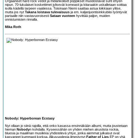
Orgaaniset hard rock vedot ja melankoliset poppikset muodostavat suht ehyen
nipun. 70-lukulaiset koskettimet jylisevät komeasti ja kitaraakin uskalletaan soittaa
isolla kädellä tarpeen vaatiessa. Toisinaan Niemi saattaa astua loikkiaan ylitse,
mutta jos nyt
Takana loistava tulevaisuus
ja em. kaljanjuontisinkkubiisi työntyvät
partaalle niin vastavuoroisesti
Sataan vuoteen
hyvittää paljon, muiden
onnistumisten rinnalla.
Mika Roth
Nobody: Hyperborean Ecstasy
Nyt ollaan jo siinä rajoilla, että onko kasassa ensinnäkään albumi, mutta joustetaan
hieman
Nobody
n kohdalla. Kyseessähän on yhden miehen akustista rockia,
bluesia ja maailman musiikkia yhdistelevä yhtye, jonka aiemmat julkaisut ovat
kasvaneet kummasti korkoa. Alkuvuodesta ilmestynyt
Father of Lies
EP on yhä