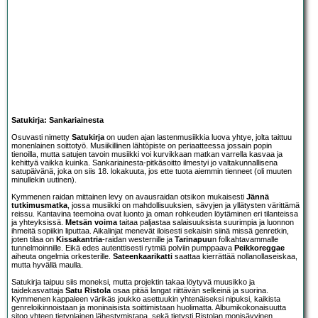
Satukirja: Sankariainesta
Osuvasti nimetty
Satukirja
on uuden ajan lastenmusiikkia luova yhtye, jolta taittuu
monenlainen soittotyö. Musiikillinen lähtöpiste on periaatteessa jossain popin
tienoilla, mutta satujen tavoin musiikki voi kurvikkaan matkan varrella kasvaa ja
kehittyä vaikka kuinka. Sankariainesta-pitkäsoitto ilmestyi jo valtakunnallisena
satupäivänä, joka on siis 18. lokakuuta, jos ette tuota aiemmin tienneet (oli muuten
minullekin uutinen).
Kymmenen raidan mittainen levy on avausraidan otsikon mukaisesti
Jännä
tutkimusmatka
, jossa musiikki on mahdollisuuksien, sävyjen ja yllätysten värittämä
reissu. Kantavina teemoina ovat luonto ja oman rohkeuden löytäminen eri tilanteissa
ja yhteyksissä.
Metsän voima
taitaa paljastaa salaisuuksista suurimpia ja luonnon
ihmeitä sopiikin liputtaa. Aikalinjat menevät iloisesti sekaisin siinä missä genretkin,
joten tilaa on
Kissakantria
-raidan westernille ja
Tarinapuu
n folkahtavammalle
tunnelmoinnille. Eikä edes autenttisesti rytmiä polviin pumppaava
Peikkoreggae
aiheuta ongelmia orkesterille.
Sateenkaarikatti
saattaa kierrättää nollanollaseiskaa,
mutta hyvällä maulla.
Satukirja taipuu siis moneksi, mutta projektin takaa löytyvä muusikko ja
taidekasvattaja
Satu Ristola
osaa pitää langat riittävän selkeinä ja suorina.
Kymmenen kappaleen värikäs joukko asettuukin yhtenäiseksi nipuksi, kaikista
genreloikinnoistaan ja moninaisista soittimistaan huolimatta. Albumikokonaisuutta
sitoo yhteen tietynlainen lähestymistapa, sekä tietysti Ristolan monisävyinen