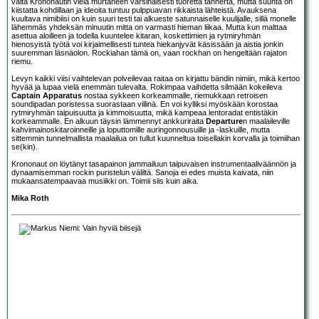
väitä Krononautin vielä murtaneen varsinaisesti tuoretta tannerta, mutta suunta on
kiistatta kohdillaan ja ideoita tuntuu pulppuavan rikkaista lähteistä. Avauksena
kuultava nimibiisi on kuin suuri testi tai alkueste satunnaiselle kuulijalle, sillä monelle
lähemmäs yhdeksän minuutin mitta on varmasti hieman liikaa. Mutta kun malttaa
asettua aloilleen ja todella kuuntelee kitaran, koskettimien ja rytmiryhmän
hienosyistä työtä voi kirjaimellisesti tuntea hiekanjyvät käsissään ja aistia jonkin
suuremman läsnäolon. Rockiahan tämä on, vaan rockhan on hengeltään rajaton
riemu.
Levyn kaikki viisi vaihtelevan polveilevaa raitaa on kirjattu bändin nimiin, mikä kertoo
hyvää ja lupaa vielä enemmän tulevalta. Rokimpaa vaihdetta silmään kokeileva
Captain Apparatus
nostaa sykkeen korkeammalle, riemukkaan retroisen
soundipadan poristessa suorastaan villinä. En voi kylliksi myöskään korostaa
rytmiryhmän taipuisuutta ja kimmoisuutta, mikä kampeaa lentoradat entistäkin
korkeammalle. En alkuun täysin lämmennyt ankkuriraita
Departure
n maalaileville
kahvimainoskitaroinneille ja loputtomille auringonnousuille ja -laskuille, mutta
sittemmin tunnelmallista maalailua on tullut kuunneltua toisellakin korvalla ja toimiihan
se(kin).
Krononaut on löytänyt tasapainon jammailuun taipuvaisen instrumentaaliväännön ja
dynaamisemman rockin puristelun väliltä. Sanoja ei edes muista kaivata, niin
mukaansatempaavaa musiikki on. Toimii siis kuin aika.
Mika Roth