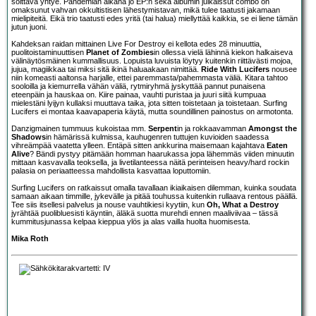
soittava yhtye. Pandemian aikana jo EP:n sekä albumin julkaissut combo on
omaksunut vahvan okkultistisen lähestymistavan, mikä tulee taatusti jakamaan
mielipiteitä. Eikä trio taatusti edes yritä (tai halua) miellyttää kaikkia, se ei liene tämän
jutun juoni.
Kahdeksan raidan mittainen Live For Destroy ei kellota edes 28 minuuttia,
puolitoistaminuuttisen
Planet of Zombies
in ollessa vielä lähinnä kiekon halkaiseva
välinäytösmäinen kummallisuus. Lopuista luvuista löytyy kuitenkin riittävästi mojoa,
jujua, magiikkaa tai miksi sitä ikinä haluaakaan nimittää.
Ride With Lucifers
nousee
niin komeasti aaltonsa harjalle, ettei paremmasta/pahemmasta väliä. Kitara tahtoo
sooloilla ja kiemurrella vähän väliä, rytmiryhmä jyskyttää pannut punaisena
eteenpäin ja hauskaa on. Kiire painaa, vauhti puristaa ja juuri siitä kumpuaa
mielestäni lyijyn kullaksi muuttava taika, jota sitten toistetaan ja toistetaan. Surfing
Lucifers ei montaa kaavapaperia käytä, mutta soundillinen painostus on armotonta.
Danzigmainen tummuus kukoistaa mm.
Serpent
in ja rokkaavamman
Amongst the
Shadows
in hämärissä kulmissa, kauhugenren tuttujen kuvioiden saadessa
vihreämpää vaatetta ylleen. Entäpä sitten ankkurina maisemaan kajahtava
Eaten
Alive
? Bändi pystyy pitämään homman haarukassa jopa lähemmäs viiden minuutin
mittaan kasvavalla teoksella, ja livetilanteessa näitä perinteisen heavy/hard rockin
palasia on periaatteessa mahdollista kasvattaa loputtomiin.
Surfing Lucifers on ratkaissut omalla tavallaan ikiaikaisen dilemman, kuinka soudata
samaan aikaan timmille, jykevälle ja pitää touhussa kuitenkin rullaava rentous päällä.
Tee siis itsellesi palvelus ja nouse vauhtikiesi kyytiin, kun
Oh, What a Destroy
jyrähtää puolibluesisti käyntiin, äläkä suotta murehdi ennen maaliviivaa – tässä
kummitusjunassa kelpaa kieppua ylös ja alas vailla huolta huomisesta.
Mika Roth