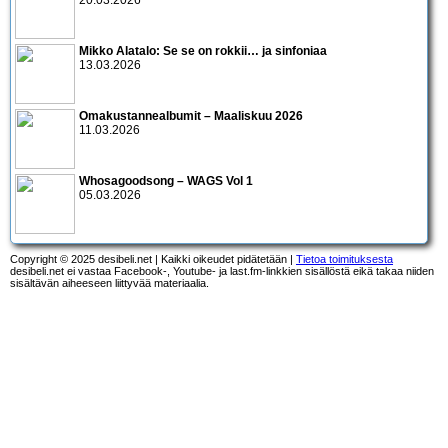
20.03.2026
Mikko Alatalo: Se se on rokkii… ja sinfoniaa
13.03.2026
Omakustannealbumit – Maaliskuu 2026
11.03.2026
Whosagoodsong – WAGS Vol 1
05.03.2026
Copyright © 2025 desibeli.net | Kaikki oikeudet pidätetään |
Tietoa toimituksesta
desibeli.net ei vastaa Facebook-, Youtube- ja last.fm-linkkien sisällöstä eikä takaa niiden
sisältävän aiheeseen liittyvää materiaalia.