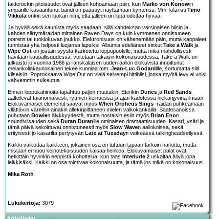
taiderockin pitoisuudet ovat jälleen kohoamaan päin, kun
Marko von Konow
in
ympärille kasaantunut bändi on päässyt näyttämään kyntensä. Mm. kitaristi
Timo
Vikkula
onkin sen luokan nimi, että jälleen on lupa odottaa hyvää.
Ja hyvää sekä kaunista myös saadaan, sillä kahdeksan varsinaisen biisin ja
kahden siirtymäraidan mittainen Raven Days on kuin kymmenen onnistuneen
potretin tai tuokiokuvan joukko. Elektronisuus on vähenemään päin, mutta kappaleet
tunnistaa yhä helposti luojansa lapsiksi. Albumia edeltäneet sinkut
Take a Walk
ja
Wipe Out
on jostain syystä karkotettu loppupuolelle, mutta mikä mahdollisesti
hävitään kaupallisuudessa, voitetaan takaisin kokonaisuudessa. Take a Walk on
julkaistu jo vuonna 1988 ja ranskalaisen uuden aallon elokuvista innoittunut
melankoliakaunokainen tekee kunniaa mm.
Jean-Luc Godard
ille, sortumatta silti
kliseisiin. Poprokkaava Wipe Out on vielä selvempi hittibiisi, jonka myötä levy ei voisi
vahvemmin sulkeutua.
Ennen loppukahinoita tapahtuu paljon muutakin. Etenkin
Dunes
ja
Red Sands
aaltoilevat taianomaisesti, rytmien keinuessa ja ajan kadotessa hiekanjyvinä ilmaan.
Elokuvamaiset elementit saavat myös
When Orpheus Sings
-raidan puhkeamaan
yllättäviin väreihin ainakin allekirjoittaneen mielen valkokankailla. Saatesanoissa
puhutaan
Bowie
n älykkyydestä, mutta nostaisin esiin myös
Brian Eno
n
soundiviisauden sekä
Duran Duran
ille ominaisen dramaattisuuden. Kasari, ysäri ja
tämä päivä sekoittuvat onnistuneesti myös
Slow Wave
n aallokoissa, sekä
erityisesti jo kasarilta periytyvän
Late at Tuesday
n veikeässä talkingheadseilyssä.
Kaikki vaikuttaa kaikkeen, jokainen osa on tuttuun tapaan tarkoin harkittu, mutta
mistään ei huou keinotekoisuuden kalsaa henkeä. Elokuvamaiset palat ovat
hetkittäin hyvinkin eeppistä kohottelua, kun taas
Interlude 2
uskaltaa äityä jopa
leikkisäksi. Kaikki on osa toimivaa kokonaisuutta, ja tämä jos mikä on kokonaisuus.
Mika Roth
Lukukertoja:
3079
Artistihaku