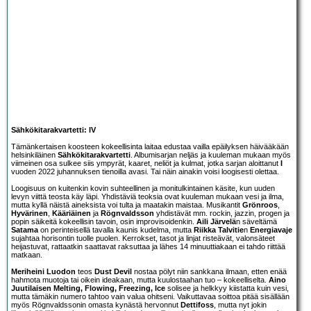
Sähkökitarakvartetti: IV
Tämänkertaisen koosteen kokeellisinta laitaa edustaa vailla epäilyksen häivääkään
helsinkiläinen
Sähkökitarakvartetti
. Albumisarjan neljäs ja kuuleman mukaan myös
viimeinen osa sulkee siis ympyrät, kaaret, neliöt ja kulmat, jotka sarjan aloittanut
I
vuoden 2022 juhannuksen tienoilla avasi. Tai näin ainakin voisi loogisesti olettaa.
Loogisuus on kuitenkin kovin suhteellinen ja monitulkintainen käsite, kun uuden
levyn viittä teosta käy läpi. Yhdistäviä teoksia ovat kuuleman mukaan vesi ja ilma,
mutta kyllä näistä aineksista voi tulta ja maatakin maistaa. Musikantit
Grönroos
,
Hyvärinen
,
Kääriäinen
ja
Rögnvaldsson
yhdistävät mm. rockin, jazzin, progen ja
popin säikeitä kokeellisin tavoin, osin improvisoidenkin.
Aili Järvelä
n säveltämä
Satama
on perinteisellä tavalla kaunis kudelma, mutta
Riikka Talvitie
n
Energiavaje
sujahtaa horisontin tuolle puolen. Kerrokset, tasot ja linjat risteävät, valonsäteet
heijastuvat, rattaatkin saattavat raksuttaa ja lähes 14 minuuttiakaan ei tahdo riittää
matkaan.
Meriheini Luodon
teos
Dust Devil
nostaa pölyt niin sankkana ilmaan, etten enää
hahmota muotoja tai oikein ideakaan, mutta kuulostaahan tuo – kokeelliselta.
Aino
Juutilaisen Melting, Flowing, Freezing, Ice
solisee ja helkkyy kiistatta kuin vesi,
mutta tämäkin numero tahtoo vain valua ohitseni. Vaikuttavaa soittoa pitää sisällään
myös Rögnvaldssonin omasta kynästä hervonnut
Dettifoss
, mutta nyt jokin