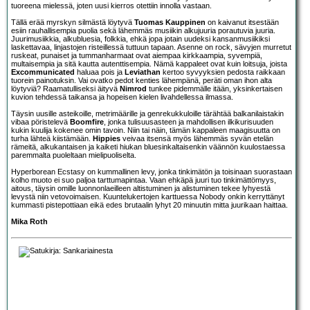
tuoreena mielessä, joten uusi kierros otettiin innolla vastaan.
Tällä erää myrskyn silmästä löytyvä
Tuomas Kauppinen
on kaivanut itsestään
esiin rauhallisempia puolia sekä lähemmäs musiikin alkujuuria porautuvia juuria.
Juurimusiikkia, alkubluesia, folkkia, ehkä jopa jotain uudeksi kansanmusiikiksi
laskettavaa, linjastojen risteillessä tuttuun tapaan. Asenne on rock, sävyjen murretut
ruskeat, punaiset ja tummanharmaat ovat aiempaa kirkkaampia, syvempiä,
multaisempia ja sitä kautta autenttisempia. Nämä kappaleet ovat kuin loitsuja, joista
Excommunicated
haluaa pois ja
Leviathan
kertoo syvyyksien pedosta raikkaan
tuorein painotuksin. Vai ovatko pedot kenties lähempänä, peräti oman ihon alta
löytyviä? Raamatulliseksi äityvä
Nimrod
tunkee pidemmälle itään, yksinkertaisen
kuvion tehdessä taikansa ja hopeisen kielen livahdellessa ilmassa.
Täysin uusille asteikoille, metrimäärille ja genrekukkuloille tärähtää balkanilaistakin
vibaa pöristelevä
Boomfire
, jonka tulisuusasteen ja mahdollisen ilkikurisuuden
kukin kuulija kokenee omin tavoin. Niin tai näin, tämän kappaleen maagisuutta on
turha lähteä kiistämään.
Hippies
veivaa itsensä myös lähemmäs syvän etelän
rämeitä, alkukantaisen ja kaiketi hiukan bluesinkaltaisenkin väännön kuulostaessa
paremmalta puoleltaan mielipuoliselta.
Hyperborean Ecstasy on kummallinen levy, jonka tinkimätön ja toisinaan suorastaan
kolho muoto ei suo paljoa tarttumapintaa. Vaan ehkäpä juuri tuo tinkimättömyys,
aitous, täysin omille luonnonlaeilleen altistuminen ja alistuminen tekee lyhyestä
levystä niin vetovoimaisen. Kuuntelukertojen karttuessa Nobody onkin kerryttänyt
kummasti pistepottiaan eikä edes brutaalin lyhyt 20 minuutin mitta juurikaan haittaa.
Mika Roth