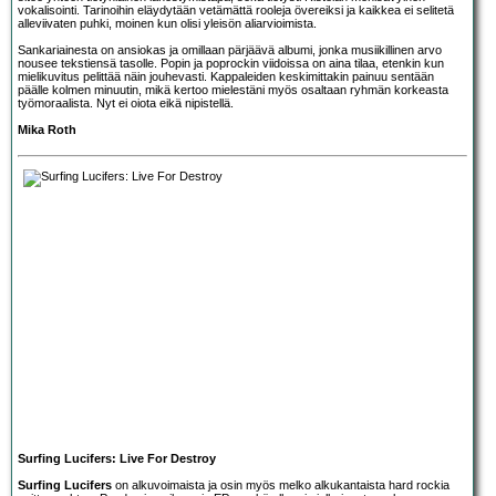
vokalisointi. Tarinoihin eläydytään vetämättä rooleja övereiksi ja kaikkea ei selitetä
alleviivaten puhki, moinen kun olisi yleisön aliarvioimista.
Sankariainesta on ansiokas ja omillaan pärjäävä albumi, jonka musiikillinen arvo
nousee tekstiensä tasolle. Popin ja poprockin viidoissa on aina tilaa, etenkin kun
mielikuvitus pelittää näin jouhevasti. Kappaleiden keskimittakin painuu sentään
päälle kolmen minuutin, mikä kertoo mielestäni myös osaltaan ryhmän korkeasta
työmoraalista. Nyt ei oiota eikä nipistellä.
Mika Roth
Surfing Lucifers: Live For Destroy
Surfing Lucifers
on alkuvoimaista ja osin myös melko alkukantaista hard rockia