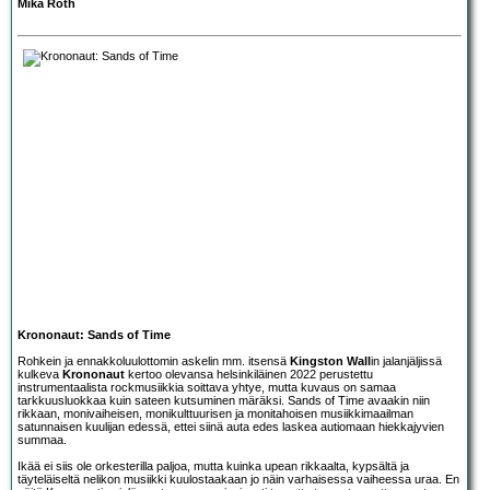
Mika Roth
Krononaut: Sands of Time
Rohkein ja ennakkoluulottomin askelin mm. itsensä
Kingston Wall
in jalanjäljissä
kulkeva
Krononaut
kertoo olevansa helsinkiläinen 2022 perustettu
instrumentaalista rockmusiikkia soittava yhtye, mutta kuvaus on samaa
tarkkuusluokkaa kuin sateen kutsuminen märäksi. Sands of Time avaakin niin
rikkaan, monivaiheisen, monikulttuurisen ja monitahoisen musiikkimaailman
satunnaisen kuulijan edessä, ettei siinä auta edes laskea autiomaan hiekkajyvien
summaa.
Ikää ei siis ole orkesterilla paljoa, mutta kuinka upean rikkaalta, kypsältä ja
täyteläiseltä nelikon musiikki kuulostaakaan jo näin varhaisessa vaiheessa uraa. En