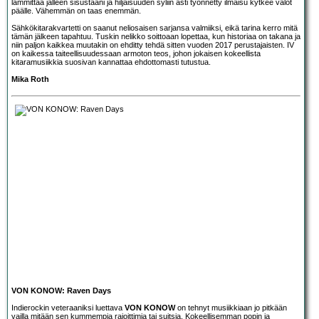
lämmittää jälleen sisustaani ja hiljaisuuden syliin asti työnnetty ilmaisu kytkee valot
päälle. Vähemmän on taas enemmän.
Sähkökitarakvartetti on saanut neliosaisen sarjansa valmiiksi, eikä tarina kerro mitä
tämän jälkeen tapahtuu. Tuskin nelikko soittoaan lopettaa, kun historiaa on takana ja
niin paljon kaikkea muutakin on ehditty tehdä sitten vuoden 2017 perustajaisten. IV
on kaikessa taiteellisuudessaan armoton teos, johon jokaisen kokeellista
kitaramusiikkia suosivan kannattaa ehdottomasti tutustua.
Mika Roth
VON KONOW: Raven Days
Indierockin veteraaniksi luettava
VON KONOW
on tehnyt musiikkiaan jo pitkään
vailla mitään sen kummempia rajoittimia tai suitsia. Kokeellisemman popin ja