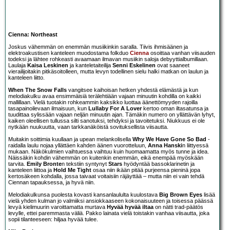
Cienna: Northeast
Joskus vähemmän on enemmän musiikinkin saralla. Tiivis ihmisäänen ja
elektroakustisen kanteleen muodostama folkduo
Cienna
osoittaa vanhan viisauden
todeksi ja lähtee rohkeasti avaamaan ilmavan musiikin saloja debyyttialbumillaan.
Laulaja
Kaisa Leskinen
ja kanteletaiteilija
Senni Eskelinen
ovat saaneet
vierailijoitakin pitkäsoitolleen, mutta levyn todellinen sielu halki matkan on laulun ja
kanteleen liitto.
When The Snow Falls
vangitsee kaihoisan hetken yhdestä elämästä ja kun
melodiakulku avaa ensimmäisiä terälehtiään vajaan minuutin kohdilla on kaikki
mallillaan. Vielä tuotakin rohkeammin kaksikko luottaa äänettömyyden rajoilla
tasapainoilevaan ilmaisuun, kun
Lullaby For A Lover
kertoo oman iltasatunsa ja
tuudittaa sylissään vajaan neljän minuutin ajan. Tämäkin numero on yllättävän lyhyt,
kaiken oleellisen tullussa silti sanotuksi, tehdyksi ja tavoitetuksi. Niukkuus ei ole
nytkään nuukuutta, vaan tarkkanäköistä sovituksellista viisautta.
Muitakin soittimia kuullaan ja upean melankolisella
Why We Have Gone So Bad
-
raidalla laulu nojaa yllättäen kahden äänen vuorotteluun,
Anna Hanski
n liittyessä
mukaan. Näkökulmien vaihtuessa vaihtuu kuin huomaamatta myös tunne ja idea.
Näissäkin kohdin vähemmän on kuitenkin enemmän, eikä enempää myöskään
tarvita.
Emily Bronte
n tekstiin syntynyt
Stars
hyödyntää bassoklarinetin ja
kanteleen liittoa ja
Hold Me Tight
osaa niin ikään pitää purjeensa pieninä jopa
kertosäkeen kohdalla, jossa taivaat voitaisiin räjäyttää – mutta niin ei vain tehdä
Ciennan tapauksessa, ja hyvä niin.
Melodiakulkunsa puolesta kovasti kansanlaululta kuulostava
Big Brown Eyes
lisää
vielä yhden kulman jo valmiiksi ansiokkaaseen kokonaisuuteen ja toisessa päässä
levyä kielimuurin varoittamatta murtava
Hyvää hyvää iltaa
on nätti trad-päätös
levylle, ettei paremmasta väliä. Pakko lainata vielä toistakin vanhaa viisautta, joka
sopii tilanteeseen: hiljaa hyvää tulee.