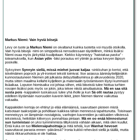
Markus Niemi: Vain hyviä biisejä
Levy on tuote ja
Markus Niemi
on oivaltanut kuinka tuotetta voi myydä otsikolla.
Vain hyviä biisejä -nimi on simppelissä neroudessaan täydellinen, minkä lisäksi
Niemi osaa myös järkyttää kuulijoitaan. Kiekko käynnistyy
”haistakaa paska”
-
toteamuksella, kun
Asian ydin
-biisi porautuu eri ytimiin ja antaa kevyen läpsyn
poskelle.
Syksyinen
Synnyin siellä, missä miehet juovat kaljaa
-sinkkuhan jo kertoi, että
iskelmäinen poprock ja yli-ironiset tekstit toimivat. Itse asiassa ääninäyttelijänäkin
kunnostautuneen Niemen piti julkaista debyyttialbuminsa jo alkuvuodesta 2020,
mutta sitten maailma kellahti kyljelleen ja materiaalin työstämiseen löytyi kummasti
lisäaikaa. Loputon hiomisaika voi johtaa siihen, että biiseistä tulee hiottua turhien
rosojen lisäksi pois myös se jokin, joka tekee niistä ainutlaatuisia.
Mä en saa sitä
susta pois
-kappaleen tuskaisuus tulee yhä iholle ja kun
Sä olit rautaa
pystyy
edelleen löytämään nuoruuden kaverin liekit, joten Niemen tilanne vaikuttaa
vakaalta.
Kappaleiden kertoja on ehtinyt jo elää elämäänsä, saavuttaen pisteen mistä
katsotaan taaksepäin ja pohditaan kaikkea tähän mennessä tapahtunutta. Toisinaan
menneisyys on lämpimän nostalgista, vanhojen kavereiden ja rakkaiden vilistessä
teksteissä, hetkittäin kitkeryys ponnahtaa pintaan.
Mä en oo enää kiinnostunut
sun tunteistasi
on yksi tummimmista tilityksistä vähään aikaan, mitä olen kuullut.
Entä kuka on tuo
Mielensäpahoittaja
ja mitä tehdä, kun
Wanhat hevoset
saavuttavat parasta ennen -päivänsä? Ironia kukkii rehevästi siellä ja täällä, mutta
näistä rikkaruohoista ei ole haittaa.