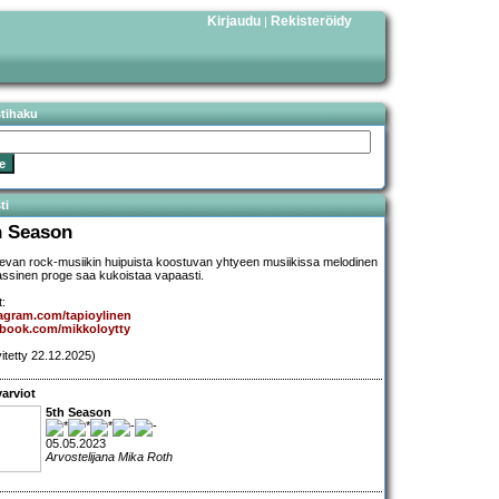
Kirjaudu
Rekisteröidy
|
stihaku
ti
h Season
evan rock-musiikin huipuista koostuvan yhtyeen musiikissa melodinen
lassinen proge saa kukoistaa vapaasti.
t:
agram.com/tapioylinen
ebook.com/mikkoloytty
vitetty 22.12.2025)
arviot
5th Season
05.05.2023
Arvostelijana Mika Roth