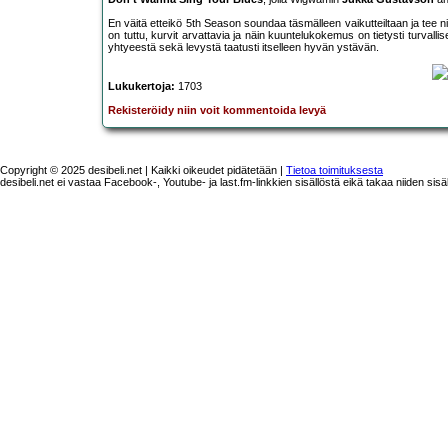
En väitä etteikö 5th Season soundaa täsmälleen vaikutteiltaan ja tee ni
on tuttu, kurvit arvattavia ja näin kuuntelukokemus on tietysti turvallis
yhtyeestä sekä levystä taatusti itselleen hyvän ystävän.
Lukukertoja:
1703
Rekisteröidy niin voit kommentoida levyä
Copyright © 2025 desibeli.net | Kaikki oikeudet pidätetään |
Tietoa toimituksesta
desibeli.net ei vastaa Facebook-, Youtube- ja last.fm-linkkien sisällöstä eikä takaa niiden sisä