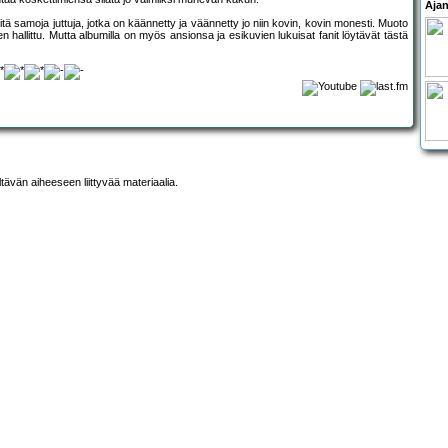
Ajan
itä samoja juttuja, jotka on käännetty ja väännetty jo niin kovin, kovin monesti. Muoto
en hallittu. Mutta albumilla on myös ansionsa ja esikuvien lukuisat fanit löytävät tästä
ltävän aiheeseen liittyvää materiaalia.