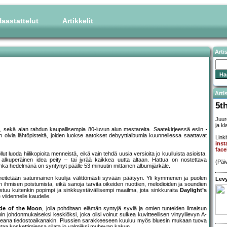
aastattelut
Artikkelit
Arti
Artis
5t
Juur
ja k
 sekä alan rahdun kaupallisempia 80-luvun alun mestareita. Saatekirjeessä esiin
 oivia lähtöpisteitä, joiden luokse aatokset debyyttialbumia kuunnellessa saattavat
Linki
inst
fac
t luoda hiilikopioita menneistä, eikä vain tehdä uusia versioita jo kuulluista asioista.
ei alkuperäinen idea peity – tai jyrää kaikkea uutta altaan. Hattua on nostettava
(Päi
ka hedelmänä on syntynyt päälle 53 minuutin mittainen albumijärkäle.
heitetään satunnainen kuulija välittömästi syvään päätyyn. Yli kymmenen ja puolen
Levy
n ihmisen poistumista, eikä sanoja tarvita oikeiden nuottien, melodioiden ja soundien
stuu kuitenkin popimpi ja sinkkuystävällisempi maailma, jota sinkkuraita
Daylight’s
e viidennelle kaudelle.
de of the Moon
, jolla pohditaan elämän syntyjä syviä ja omien tunteiden ilmaisun
 johdonmukaiseksi keskiöksi, joka olisi voinut sulkea kuvitteellisen vinyylilevyn A-
alseana tiedostoaikanakin. Plussien sarakkeeseen kuuluu myös bluesin mukaan tuova
taa koskettimiensa silata jo valmiiksi muhevan kakun.