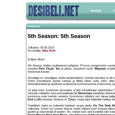
Arviot
H
Levyarvio
5th Season: 5th Season
Julkaistu: 05.05.2023
Arvostelija:
Mika Roth
Eclipse Music
5th Season ihailee sydämensä pohjasta 70-luvun progerockin suuria,
nostetut
Pink Floyd
,
Yes
ja pienin varauksin myös
Wigwam
ovatkin
toistuvasti karata.
Nostalgia on nostalgiaa, mutta tamperelaisen ryhmän tarkoitus ei ole ollu
Onkin konstikasta löytää vanhaa ja liittää siihen uutta siten, ett
tinkimättömästä ja täydestä sydämestä kummunneesta yrityksestä, jon
Ja jotta koko systeemin perusidea ei jäisi kenellekään epäselväksi 
minuutin mittainen instrumentaaliraita
In Memoriam
käsittelee läheise
kertoessa omin keinoin asioista. Kynnyksen ylitettyä sen takaa palja
End
tyylillä edustaa. Ilmassa on
Toto
a, mutta eipä siitäkään haittaa ol
Todellinen helmi on kuitenkin kahteen osaan jaettu
On The Dark Si
vaikeutta. Omen est nomen tietysti, mutta mittava teos kohoaa albumin
puolen ja käynnistää B-puolen. No, voihan tuon yhä kuvitella näin k
Don’t Wanna Sing Your Blues
, jolla Wigwamin
Jukka Gustavson
an