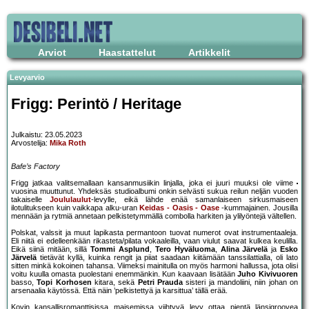
Arviot
Haastattelut
Artikkelit
Levyarvio
Frigg: Perintö / Heritage
Julkaistu: 23.05.2023
Arvostelija:
Mika Roth
Bafe’s Factory
Frigg jatkaa valitsemallaan kansanmusiikin linjalla, joka ei juuri muuksi ole viime
vuosina muuttunut. Yhdeksäs studioalbumi onkin selvästi sukua reilun neljän vuoden
takaiselle
Joululaulut
-levylle, eikä lähde enää samanlaiseen sirkusmaiseen
ilotulitukseen kuin vaikkapa alku-uran
Keidas - Oasis - Oase
-kummajainen. Jousilla
mennään ja rytmiä annetaan pelkistetymmällä combolla harkiten ja ylilyöntejä vältellen.
Polskat, valssit ja muut lapikasta permantoon tuovat numerot ovat instrumentaaleja.
Eli niitä ei edelleenkään rikasteta/pilata vokaaleilla, vaan viulut saavat kulkea keulilla.
Eikä siinä mitään, sillä
Tommi Asplund
,
Tero Hyväluoma
,
Alina Järvelä
ja
Esko
Järvelä
tietävät kyllä, kuinka rengit ja piiat saadaan kiitämään tanssilattialla, oli lato
sitten minkä kokoinen tahansa. Viimeksi mainitulla on myös harmoni hallussa, jota olisi
voitu kuulla omasta puolestani enemmänkin. Kun kaavaan lisätään
Juho Kivivuoren
basso,
Topi Korhosen
kitara, sekä
Petri Prauda
sisteri ja mandoliini, niin johan on
arsenaalia käytössä. Että näin ’pelkistettyä ja karsittua’ tällä erää.
Kovin kansallisromanttisissa maisemissa viihtyvä levy ottaa pientä länsigroovea