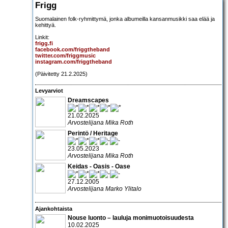
Frigg
Suomalainen folk-ryhmittymä, jonka albumeilla kansanmusikki saa elää ja
kehittyä.
Linkit:
frigg.fi
facebook.com/friggtheband
twitter.com/friggmusic
instagram.com/friggtheband
(Päivitetty 21.2.2025)
Levyarviot
Dreamscapes
21.02.2025
Arvostelijana Mika Roth
Perintö / Heritage
23.05.2023
Arvostelijana Mika Roth
Keidas - Oasis - Oase
27.12.2005
Arvostelijana Marko Ylitalo
Ajankohtaista
Nouse luonto – lauluja monimuotoisuudesta
10.02.2025