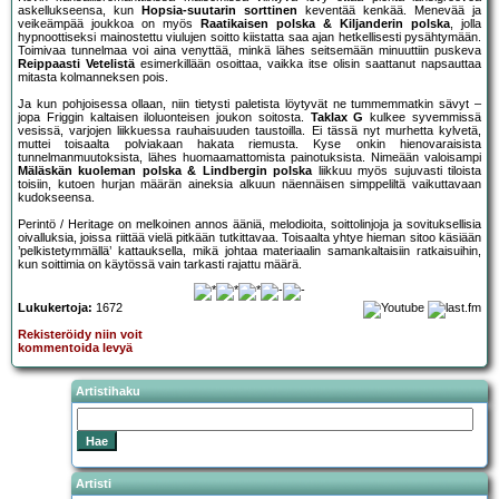
askellukseensa, kun
Hopsia-suutarin sorttinen
keventää kenkää. Menevää ja
veikeämpää joukkoa on myös
Raatikaisen polska & Kiljanderin polska
, jolla
hypnoottiseksi mainostettu viulujen soitto kiistatta saa ajan hetkellisesti pysähtymään.
Toimivaa tunnelmaa voi aina venyttää, minkä lähes seitsemään minuuttiin puskeva
Reippaasti Vetelistä
esimerkillään osoittaa, vaikka itse olisin saattanut napsauttaa
mitasta kolmanneksen pois.
Ja kun pohjoisessa ollaan, niin tietysti paletista löytyvät ne tummemmatkin sävyt –
jopa Friggin kaltaisen iloluonteisen joukon soitosta.
Taklax G
kulkee syvemmissä
vesissä, varjojen liikkuessa rauhaisuuden taustoilla. Ei tässä nyt murhetta kylvetä,
muttei toisaalta polviakaan hakata riemusta. Kyse onkin hienovaraisista
tunnelmanmuutoksista, lähes huomaamattomista painotuksista. Nimeään valoisampi
Mäläskän kuoleman polska & Lindbergin polska
liikkuu myös sujuvasti tiloista
toisiin, kutoen hurjan määrän aineksia alkuun näennäisen simppeliltä vaikuttavaan
kudokseensa.
Perintö / Heritage on melkoinen annos ääniä, melodioita, soittolinjoja ja sovituksellisia
oivalluksia, joissa riittää vielä pitkään tutkittavaa. Toisaalta yhtye hieman sitoo käsiään
’pelkistetymmällä’ kattauksella, mikä johtaa materiaalin samankaltaisiin ratkaisuihin,
kun soittimia on käytössä vain tarkasti rajattu määrä.
Lukukertoja:
1672
Rekisteröidy niin voit
kommentoida levyä
Artistihaku
Artisti