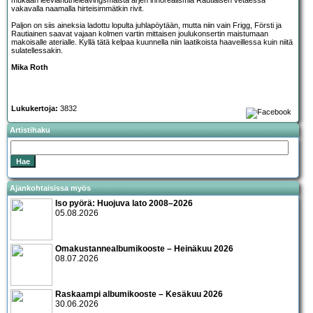
mukaan leeviandtheleavingsmaista arjen inhorealismia Rautiaisen vetäessä
vakavalla naamalla hirteisimmätkin rivit.
Paljon on siis aineksia ladottu lopulta juhlapöytään, mutta niin vain Frigg, Försti ja
Rautiainen saavat vajaan kolmen vartin mittaisen joulukonsertin maistumaan
makoisalle aterialle. Kyllä tätä kelpaa kuunnella niin laatikoista haaveillessa kuin niitä
sulatellessakin.
Mika Roth
Lukukertoja:
3832
Artistihaku
Ajankohtaisissa myös
Iso pyörä: Huojuva lato 2008–2026
05.08.2026
Omakustannealbumikooste – Heinäkuu 2026
08.07.2026
Raskaampi albumikooste – Kesäkuu 2026
30.06.2026