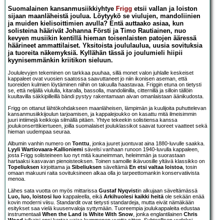
Suomalainen kansanmusiikkiyhtye
Frigg
etsii vallan ja loiston
sijaan maanläheistä joulua. Löytyykö se viulujen, mandoliinien
ja muiden kielisoittimien avulla? Entä auttaako asiaa, kun
solisteina häärivät Johanna Försti ja Timo Rautiainen, nuo
kevyen musiikin kentillä hieman toisenlaisten patojen ääressä
häärineet ammattilaiset. Yksitoista joululaulua, uusia sovituksia
ja tuoreita näkemyksiä. Kyllähän tässä jo joulumieli hiipii
kyynisemmänkin kriitikon sieluun.
Joululevyjen tekeminen on tarkkaa puuhaa, sillä monet valon juhlalle keskeiset
kappaleet ovat vuosien saatossa saavuttaneet jo niin ikonisen aseman, että
tuoreiden kulmien löytäminen niihin on takuulla haastavaa. Friggin etuna on tietysti
se, että neljällä viululla, kitaralla, bassolla, mandoliinilla, citternillä ja silloin tällöin
kuultavilla säkkipilleillä bändi pystyy rakentamaan aivan omanlaistaan äänikudosta.
Frigg on ottanut lähtökohdakseen maanläheisen, lämpimän ja kuulijoita puhuttelevan
kansanmusiikkijoulun tarjoamisen, ja kappalejoukko on kasattu mitä ilmeisimmin
juuri intiimejä keikkoja silmällä pitäen. Yhtye tekeekin solistiensa kanssa
joulukonserttikiertueen, joilla suomalaiset jouluklassikot saavat tuoreet vaatteet sekä
hieman uudempaa seuraa.
Albumin vanhin numero on
Tonttu
, jonka juuret juontuvat aina 1880-luvulle saakka.
Lyyli Wartiovaara-Kallioniemi
sävelsi vanhaan runoon 1940-luvulla kappaleen,
josta Frigg solisteineen luo nyt mitä kauneimman, heleimmän ja suorastaan
hartaaksi kasvavan pienoisteoksen. Toinen samoille ikävuosille yltävä klassikko on
Topeliuksen
kirjoittama ja
Sibeliuksen
säveltämä
En etsi valtaa loistoa
, tosin
omaan makuuni raita sovituksineen alkaa olla jo tarpeettomankin konservatiivista
menoa.
Lähes sata vuotta on myös mittarissa
Gustaf Nyqvist
in alkujaan säveltämässä
Luo, luo, loistosi luo
kappaleella, eikä
Arkihuolesi kaikki heitä
ole sekään enää
kovin moderni viisu. Standardit ovat tietysti standardeja, mutta eivät nämäkään
esitykset saa vielä kuusenvaloja syttymään. Tuoreempia joulukappaleita edustaa
instrumentaali
When the Land is White With Snow
, jonka englantilainen
Chris