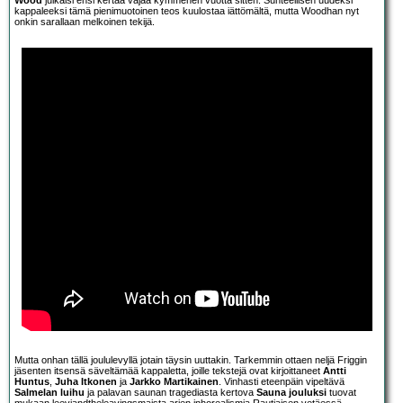
Wood
julkaisi ensi kertaa vajaa kymmenen vuotta sitten. Suhteellisen uudeksi
kappaleeksi tämä pienimuotoinen teos kuulostaa iättömältä, mutta Woodhan nyt
onkin sarallaan melkoinen tekijä.
Mutta onhan tällä joululevyllä jotain täysin uuttakin. Tarkemmin ottaen neljä Friggin
jäsenten itsensä säveltämää kappaletta, joille tekstejä ovat kirjoittaneet
Antti
Huntus
,
Juha Itkonen
ja
Jarkko Martikainen
. Vinhasti eteenpäin vipeltävä
Salmelan luihu
ja palavan saunan tragediasta kertova
Sauna jouluksi
tuovat