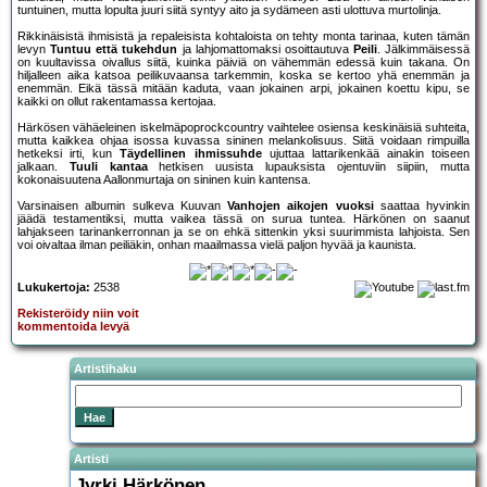
tuntuinen, mutta lopulta juuri siitä syntyy aito ja sydämeen asti ulottuva murtolinja.
Rikkinäisistä ihmisistä ja repaleisista kohtaloista on tehty monta tarinaa, kuten tämän
levyn
Tuntuu että tukehdun
ja lahjomattomaksi osoittautuva
Peili
. Jälkimmäisessä
on kuultavissa oivallus siitä, kuinka päiviä on vähemmän edessä kuin takana. On
hiljalleen aika katsoa peilikuvaansa tarkemmin, koska se kertoo yhä enemmän ja
enemmän. Eikä tässä mitään kaduta, vaan jokainen arpi, jokainen koettu kipu, se
kaikki on ollut rakentamassa kertojaa.
Härkösen vähäeleinen iskelmäpoprockcountry vaihtelee osiensa keskinäisiä suhteita,
mutta kaikkea ohjaa isossa kuvassa sininen melankolisuus. Siitä voidaan rimpuilla
hetkeksi irti, kun
Täydellinen ihmissuhde
ujuttaa lattarikenkää ainakin toiseen
jalkaan.
Tuuli kantaa
hetkisen uusista lupauksista ojentuviin siipiin, mutta
kokonaisuutena Aallonmurtaja on sininen kuin kantensa.
Varsinaisen albumin sulkeva Kuuvan
Vanhojen aikojen vuoksi
saattaa hyvinkin
jäädä testamentiksi, mutta vaikea tässä on surua tuntea. Härkönen on saanut
lahjakseen tarinankerronnan ja se on ehkä sittenkin yksi suurimmista lahjoista. Sen
voi oivaltaa ilman peiliäkin, onhan maailmassa vielä paljon hyvää ja kaunista.
Lukukertoja:
2538
Rekisteröidy niin voit
kommentoida levyä
Artistihaku
Artisti
Jyrki Härkönen