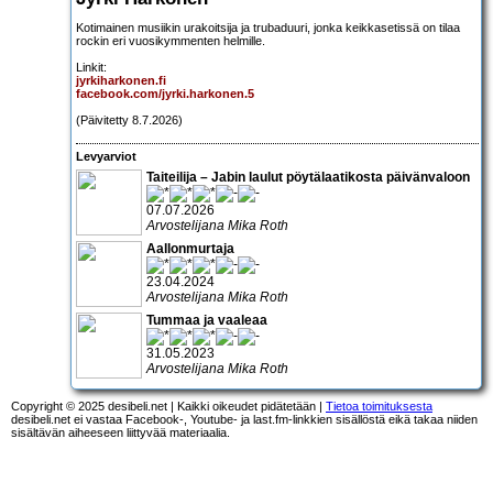
Kotimainen musiikin urakoitsija ja trubaduuri, jonka keikkasetissä on tilaa
rockin eri vuosikymmenten helmille.
Linkit:
jyrkiharkonen.fi
facebook.com/jyrki.harkonen.5
(Päivitetty 8.7.2026)
Levyarviot
Taiteilija – Jabin laulut pöytälaatikosta päivänvaloon
07.07.2026
Arvostelijana Mika Roth
Aallonmurtaja
23.04.2024
Arvostelijana Mika Roth
Tummaa ja vaaleaa
31.05.2023
Arvostelijana Mika Roth
Copyright © 2025 desibeli.net | Kaikki oikeudet pidätetään |
Tietoa toimituksesta
desibeli.net ei vastaa Facebook-, Youtube- ja last.fm-linkkien sisällöstä eikä takaa niiden
sisältävän aiheeseen liittyvää materiaalia.