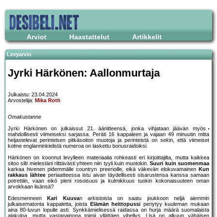
Arviot
Haastattelut
Artikkelit
Levyarvio
Jyrki Härkönen: Aallonmurtaja
Julkaistu: 23.04.2024
Arvostelija:
Mika Roth
Omakustanne
Jyrki Härkönen on julkaissut 21. äänitteensä, jonka vihjataan jäävän myös
mahdollisesti viimeiseksi sarjassa. Peräti 16 kappaleen ja vajaan 49 minuutin mitta
heijastelevat perinteisen pitkäsoiton muotoja ja perinteistä on sekin, että viimeiset
kolme englanninkielistä numeroa on laskettu bonusraidoiksi.
Härkönen on koonnut levylleen materiaalia rohkeasti eri kirjoittajilta, mutta kaikkea
sitoo silti mielestäni riittävästi yhteen niin tyyli kuin muotokin.
Suuri kuin suomenmaa
karkaa hivenen pidemmälle countryn preerioille, eikä väkevän elokuvamainen
Kun
rakkaus lähtee
periaatteessa istu aivan täydellisesti sisarustensa kanssa samaan
potrettiin, vaan eikö pieni rosoisuus ja kulmikkuus tuokin kokonaisuuteen oman
arvokkaan lisänsä?
Edesmenneen
Kari Kuuva
n arkistoista on saatu joukkoon neljä aiemmin
julkaisematonta kappaletta, joista
Elämän heittopussi
periytyy kuuleman mukaan
aina 80-luvun lopulle asti. Synkkämielisessä raidassa on hurja määrä suomalaista
alakuloa, mutta vastapainona toimii yllättäen vihellys. Lisä on alkuun vähäisen