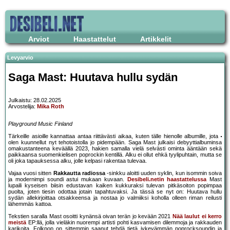
Arviot
Haastattelut
Artikkelit
Levyarvio
Saga Mast: Huutava hullu sydän
Julkaistu: 28.02.2025
Arvostelija:
Mika Roth
Playground Music Finland
Tärkeille asioille kannattaa antaa riittävästi aikaa, kuten tälle hienolle albumille, jota
olen kuunnellut nyt tehotoistolla jo pidempään. Saga Mast julkaisi debyyttialbuminsa
omakustanteena keväällä 2023, hakien samalla vielä selvästi ominta ääntään sekä
paikkaansa suomenkielisen poprockin kentillä. Alku ei ollut ehkä tyylipuhtain, mutta se
oli joka tapauksessa alku, jolle kelpasi rakentaa tulevaa.
Vajaa vuosi sitten
Rakkautta radiossa
-sinkku aloitti uuden syklin, kun isommin soiva
ja modernimpi soundi astui mukaan kuvaan.
Desibeli.netin haastattelussa
Mast
lupaili kyseisen biisin edustavan kaiken kukkuraksi tulevan pitkäsoiton popimpaa
puolta, joten tiesin odottaa jotain tapahtuvaksi. Ja tässä se nyt on: Huutava hullu
sydän allekirjoittaa otsakkeensa ja nostaa jo valmiiksi koholla olleen riman reilusti
lähemmäs kattoa.
Tekstien saralla Mast osoitti kynänsä oivan terän jo kevään 2021
Nää laulut ei kerro
meistä
EP:llä, jolla vieläkin nuorempi artisti pohti kasvamisen dilemmoja ja rakkauden
karikoita. Folkpop on sittemmin saanut tehdä tietä jykevämmän poprocksoundin ja