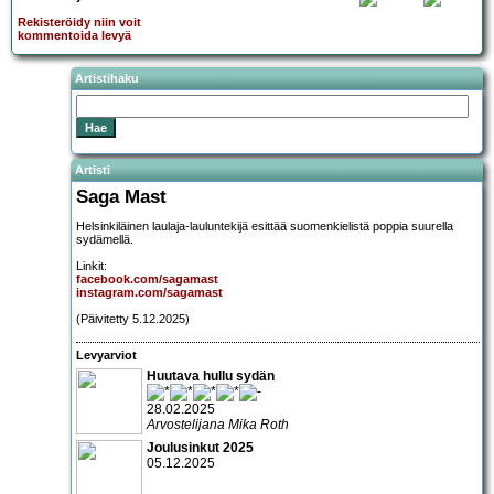
Rekisteröidy niin voit
kommentoida levyä
Artistihaku
Artisti
Saga Mast
Helsinkiläinen laulaja-lauluntekijä esittää suomenkielistä poppia suurella
sydämellä.
Linkit:
facebook.com/sagamast
instagram.com/sagamast
(Päivitetty 5.12.2025)
Levyarviot
Huutava hullu sydän
28.02.2025
Arvostelijana Mika Roth
Joulusinkut 2025
05.12.2025