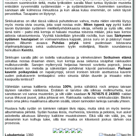
rosoisen suomirockin tieltä, mutta lyriikoiden saralla Mast tuntuu löytävän mustetta
entistäkin syvemmältä sydämestään – ja sydämistämme. Useimmiten sanottava
sanotaan alle kolmessa minuutissa ja kun aikaa kuluu enemmän, on sekin täysin
perusteltua. Tasapaino on löytynyt.
Sinkkukatras on ollut tässä välissä puhuttelevan vahva, mutta niiden viereltä löytyy
myös monia oivia osumia, joita sopii nostaa esiin.
Miten typerä syy
pyrkii kaikin
tavoin löytämään sydämen mielitiettyehdokkaasta vikoja, virheitä ja syitä sille, ettei
tämä toimi – paitsi että kertoja ei haluaisi muuttaa toisesta mitään, joka taas kertoo
aidosta rakastumisesta. Vyyhtiä käsitellään jykevällä rockilla, kun taas
Särkyneen
sydämen hautajaiset
on voimaannuttava kappale, jossa suru on jo päässyt maan
lepoon. Albumin avaava
Puhdas pöytä
toimii puolestaan loistavana
ohjelmanjulistajana sekä uudistuneen tyylin esittelijänä, Mastin soundatessa
herkullisen
Kent
iltä.
Sinkkujen saralla jälki on todella vakuuttavaa ja viimekesäinen
Sotkuinen elämä
uskaltaa nostaa draaman eteen, kun kertoja avaa sielunsa sisäpihat rakkauden
mullistusvoimille. Sanojen myllerrystä heijastaa hienosti sovitettu poprock, jossa
kertosäkeen iso melodia ja säkeistöjen pohdinnat käyvät parivetoaan.
Parhaan
kaverin poikaystävä
on napakymppi, sirosti ironisen tekstin asettuessa kaverin
uuden poikakaverin tenttaajaksi: onko sinusta tähän duuniin ja irtoaako edes
kasipuolta tentissä?
Vähintään samaa kaliiberia edustaa
100%
, jonka sähäkkä rock ampuu taivaan
täyteen rakettien väriloistoa. Erobiisin ei tarvitse olla silkkaa mollimurhetta, kun
sanottavan voi sanoa muutenkin, ja silti väliin saadaan
N 7674575 E 243093
-raidan
surua tihkuvat jouset, jotka johtavat em. Rakkautta radiossa -sinkkuässään. Biisitrio
onkin oma pikku maailmansa albumin sisällä, sitoen tarinoiden lankoja samalla yhteen.
Huutava hullu sydän on toimivien raitojen tiivis nippu, mutta siinä on myös teema-
albumimaisia piirteitä. Sydän huutaa ilosta, murheesta, toiveista ja peloista, kun askel
askeleelta aikuisuus lähestyy kaikkine muutoksineen. Eikä sillä niin väliä, jos, tai
oikeammin kun kolhuja tulee, sillä itse matka on kliseisesti joskus tärkein osa
prosessia.
Lukukertoja:
1360