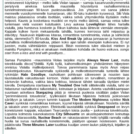
onnistuneesti käyttänyt – melko lailla Violan tapaan – samoja kasarivuosikymmeneltä
periytyviä aineksia tuoreilla mausteilla höystettynä rauhallisemmissa
tunnelmoinneissaan 90-luvun puolessavälissä. Jos yhtyeen voi sanoa jollekin
menneelle vuosikymmenelle kumartavan, olisi 80-luku kuitenkin kyseessä. Silti Viola
maistuu pääasiassa omalta itseltään, vaikka selviä yhtymäkohtia löytääkin melko
helposti. Kaunis ja koskettava musiikki on myös melko iätöntä, samaa vetoa tullee
tuntemaan vielä vuosien kuluttuakin. Levy aukeaa
Lovelights
in lähes hartailla
viuluilla, joita humiseva kosketin ja Rikun kaihoisa laulu lähtevät viemään eteenpäin.
Kappale kulkee hyvin mekaanisella tahdilla, kunnes kerrossa tahti reipastuu ja
elävöityy. Naukuvan leijailevaa kitaraa, romanttista tunnelmointia, viulua ja sähköistä
tahtia, olemme(ko?) 80-luvulla.
Kiss And Break Up
jatkaa junnaavan ja humisevan
rauhallista mollimelodiamatkaa, pitäen koko ajan tahdin eteenpäin kulkevana. Ei nyt
juosten, mutta vähintäänkin reippaasti. Biisin nosteesta tulee elävästi mieleen jo
mainittu Pumpkins, mikä ei ainakaan meikäläisen kohdalla ole huono esikuva.
songs
start from a kiss and end with goodbyes...
Samaa Pumpkins –mausteista Violaa tarjoilee myös
Always Never Last
, mutta
toiveikkaalla disco(?)biitillä. Kyllä kyllä, kaihomollisointujen yhdistäminen hilpeyteen
onnistuu Violalta mallikelpoisesti. Toivoa paremmasta lupaa myös Anun reipas
kosketinjuoksutus. Kiivaammalla sykkeellä ja mollivoittoisemmalla tunteella lähtee
rykimään
Halo Goodbye
, rauhoittuen pohtivaan säkeeseen ja nousten taas
taustalaululla vakuuttavaan kertoon. Violan aallokko on turvallinen, romanttinen ja
särisevän kaihoisa, vaikka laiva keikkuu, loistavat tähdet taivaalla täyttäen mielet
toivolla. Dempattuna starttaava
My Troubled One
hellii silittelevällä viululla, tahti on
hidastunut rauhalliseksi tallusteluksi, keinutaan ja leijutaan. Astetta vauhdikkaampaan
suuntaan askeltava
Stargazing
pitää jo nimensä puolesta sisällään paljon Violan
”perimmäisestä totuudesta”, tyylikkäästi liikutaan hiljaisista hetkistä juoksevaan
säröilyyn ja takaisin. Levyn tummin kappale
The Modern Nightness
syleilee
Nick
Cave
n synkkää romantiikkaa keinuen, kyynel kiipeää silmäkulmaan. Nostetta säröllä
ja takaisin unen synkkyyteen. Efektisellä taustabiitillä sykkivä
Deepspeed
on levyn
koneistunein kappale, edustaen Tearcandyn toista puolta – juoksevaa toiveikkuutta.
Lopuista kolmesta kaunokaisesta
City Silhouette
on akustispainotteinen keinuttaja
kauniilla kitarasoololla,
Nuclear Beach
on rakastavaisten hetki tyhjällä rannalla vailla
huolia tai surua rauhallisella konetemmolla, päättyen upeaan nosteeseen. Kaunis
päätösraita
Three Minutes Later
tuudittaa kuulijan uneen laulun päätyttyä, leijaillen ja
silitellen.