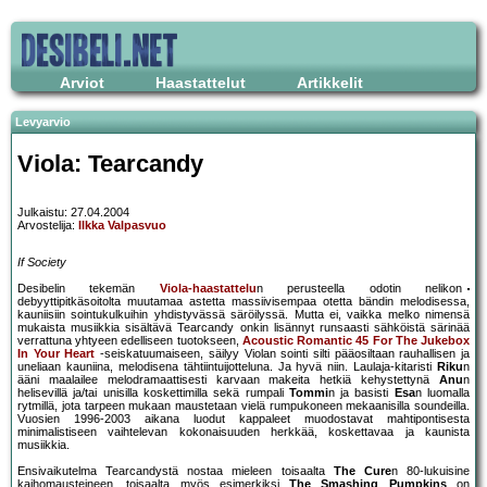
Arviot
Haastattelut
Artikkelit
Levyarvio
Viola: Tearcandy
Julkaistu: 27.04.2004
Arvostelija:
Ilkka Valpasvuo
If Society
Desibelin tekemän
Viola-haastattelu
n perusteella odotin nelikon
debyyttipitkäsoitolta muutamaa astetta massiivisempaa otetta bändin melodisessa,
kauniisiin sointukulkuihin yhdistyvässä säröilyssä. Mutta ei, vaikka melko nimensä
mukaista musiikkia sisältävä Tearcandy onkin lisännyt runsaasti sähköistä särinää
verrattuna yhtyeen edelliseen tuotokseen,
Acoustic Romantic 45 For The Jukebox
In Your Heart
-seiskatuumaiseen, säilyy Violan sointi silti pääosiltaan rauhallisen ja
uneliaan kauniina, melodisena tähtiintuijotteluna. Ja hyvä niin. Laulaja-kitaristi
Riku
n
ääni maalailee melodramaattisesti karvaan makeita hetkiä kehystettynä
Anu
n
helisevillä ja/tai unisilla koskettimilla sekä rumpali
Tommi
n ja basisti
Esa
n luomalla
rytmillä, jota tarpeen mukaan maustetaan vielä rumpukoneen mekaanisilla soundeilla.
Vuosien 1996-2003 aikana luodut kappaleet muodostavat mahtipontisesta
minimalistiseen vaihtelevan kokonaisuuden herkkää, koskettavaa ja kaunista
musiikkia.
Ensivaikutelma Tearcandystä nostaa mieleen toisaalta
The Cure
n 80-lukuisine
kaihomausteineen, toisaalta myös esimerkiksi
The Smashing Pumpkins
on