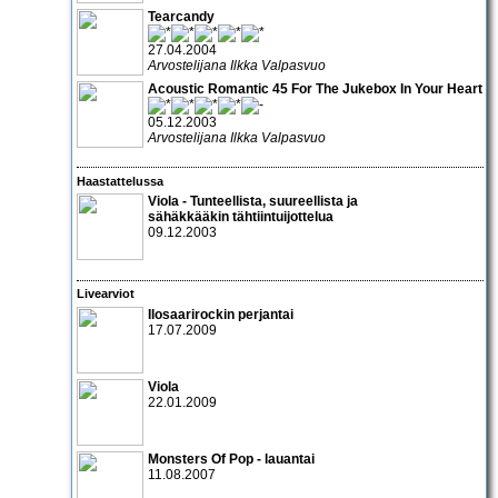
Tearcandy
27.04.2004
Arvostelijana Ilkka Valpasvuo
Acoustic Romantic 45 For The Jukebox In Your Heart
05.12.2003
Arvostelijana Ilkka Valpasvuo
Haastattelussa
Viola
- Tunteellista, suureellista ja
sähäkkääkin tähtiintuijottelua
09.12.2003
Livearviot
Ilosaarirockin perjantai
17.07.2009
Viola
22.01.2009
Monsters Of Pop
- lauantai
11.08.2007