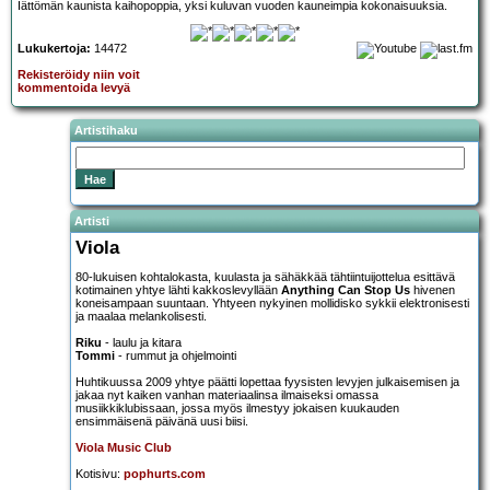
Iättömän kaunista kaihopoppia, yksi kuluvan vuoden kauneimpia kokonaisuuksia.
Lukukertoja:
14472
Rekisteröidy niin voit
kommentoida levyä
Artistihaku
Artisti
Viola
80-lukuisen kohtalokasta, kuulasta ja sähäkkää tähtiintuijottelua esittävä
kotimainen yhtye lähti kakkoslevyllään
Anything Can Stop Us
hivenen
koneisampaan suuntaan. Yhtyeen nykyinen mollidisko sykkii elektronisesti
ja maalaa melankolisesti.
Riku
- laulu ja kitara
Tommi
- rummut ja ohjelmointi
Huhtikuussa 2009 yhtye päätti lopettaa fyysisten levyjen julkaisemisen ja
jakaa nyt kaiken vanhan materiaalinsa ilmaiseksi omassa
musiikkiklubissaan, jossa myös ilmestyy jokaisen kuukauden
ensimmäisenä päivänä uusi biisi.
Viola Music Club
Kotisivu:
pophurts.com