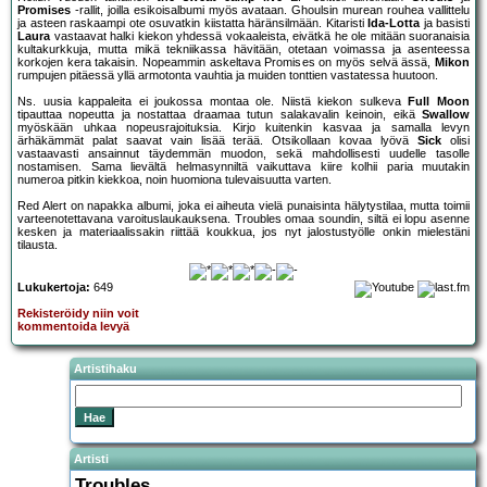
Promises
-rallit, joilla esikoisalbumi myös avataan. Ghoulsin murean rouhea vallittelu
ja asteen raskaampi ote osuvatkin kiistatta häränsilmään. Kitaristi
Ida-Lotta
ja basisti
Laura
vastaavat halki kiekon yhdessä vokaaleista, eivätkä he ole mitään suoranaisia
kultakurkkuja, mutta mikä tekniikassa hävitään, otetaan voimassa ja asenteessa
korkojen kera takaisin. Nopeammin askeltava Promises on myös selvä ässä,
Mikon
rumpujen pitäessä yllä armotonta vauhtia ja muiden tonttien vastatessa huutoon.
Ns. uusia kappaleita ei joukossa montaa ole. Niistä kiekon sulkeva
Full Moon
tipauttaa nopeutta ja nostattaa draamaa tutun salakavalin keinoin, eikä
Swallow
myöskään uhkaa nopeusrajoituksia. Kirjo kuitenkin kasvaa ja samalla levyn
ärhäkämmät palat saavat vain lisää terää. Otsikollaan kovaa lyövä
Sick
olisi
vastaavasti ansainnut täydemmän muodon, sekä mahdollisesti uudelle tasolle
nostamisen. Sama lievältä helmasynniltä vaikuttava kiire kolhii paria muutakin
numeroa pitkin kiekkoa, noin huomiona tulevaisuutta varten.
Red Alert on napakka albumi, joka ei aiheuta vielä punaisinta hälytystilaa, mutta toimii
varteenotettavana varoituslaukauksena. Troubles omaa soundin, siltä ei lopu asenne
kesken ja materiaalissakin riittää koukkua, jos nyt jalostustyölle onkin mielestäni
tilausta.
Lukukertoja:
649
Rekisteröidy niin voit
kommentoida levyä
Artistihaku
Artisti
Troubles