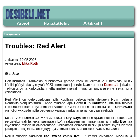
Arviot
Haastattelut
Artikkelit
Levyarvio
Troubles: Red Alert
Julkaistu: 12.05.2026
Arvostelija:
Mika Roth
Blue Bear
Helsinkiläisen Troublesin punkahtava garage rock oli erittäin lo-fi henkistä, kun
käsiini päätyi alkusyksystä 2023 olennaisen jo otsikollaan kertonut
Demo #1
-julkaisu.
Tikkuista oli ja kiukkuista, mutta mieleen jäivät myös tempova asenne sekä hurja
yrittäminen.
Red Alert on debyyttialbumi, jolla kuullaan debytanteille yleiseen tyyliin palasia
aiemmilta pienjulkaisuilta – onpa mukana jopa Demo #1:n
Haunting
, jota tulin tuolloin
kutsuneeksi kiekon tylsimmäksi vedoksi. Olen edelleen sitä mieltä, että
Crimeware
olisi ollut ykkösdemolta osuvampi valinta, mutta tämähän on vain mielipide.
Kesän 2024
Demo #2
EP:n avausraita
Cry Days
on sen sijaan melodisuudessaan
perusteltu valinta, eikä samaisen EP:n räkäisemmin maisemaan ammuttu
Eve
jää
myöskään telineisiin vaiheilemaan. Varhaisten demojen herkkuja lienee myös hieman
jatkojalostettu, mutta energisyys ja voimallisuus ovat edelleen väkevinä läsnä.
Reilun vuoden takainen
the sweat camp live
EP esitteli aikoinaan
Ghouls
ja