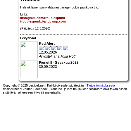
Helsinkiläinen punkahtavaa garage rockia paiskova trio.
Linkit:
instagram.com/troublespunk
troublespunk.bandcamp.com
(Päivitetty 12.5.2026)
Levyarviot
Red Alert
12.05.2026
Arvostelijana Mika Roth
Pienet II - Syyskuu 2023
30.09.2023
Copyright © 2025 desibeli.net | Kaikki oikeudet pidätetään |
Tietoa toimituksesta
desibeli.net ei vastaa Facebook-, Youtube- ja last.fm-linkkien sisällöstä eikä takaa niiden
sisältävän aiheeseen liittyvää materiaalia.