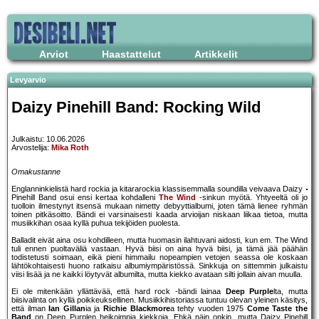
Arviot
Haastattelut
Artikkelit
Levyarvio
Daizy Pinehill Band: Rocking Wild
Julkaistu: 10.06.2026
Arvostelija:
Mika Roth
Omakustanne
Englanninkielistä hard rockia ja kitararockia klassisemmalla soundilla veivaava Daizy
Pinehill Band osui ensi kertaa kohdalleni
The Wind
-sinkun myötä. Yhtyeeltä oli jo
tuolloin ilmestynyt itsensä mukaan nimetty debyyttialbumi, joten tämä lienee ryhmän
toinen pitkäsoitto. Bändi ei varsinaisesti kaada arvioijan niskaan liikaa tietoa, mutta
musiikkihan osaa kyllä puhua tekijöiden puolesta.
Balladit eivät aina osu kohdilleen, mutta huomasin ilahtuvani aidosti, kun em. The Wind
tuli ennen puoltaväliä vastaan. Hyvä biisi on aina hyvä biisi, ja tämä jää päähän
todistetusti soimaan, eikä pieni himmailu nopeampien vetojen seassa ole koskaan
lähtökohtaisesti huono ratkaisu albumiympäristössä. Sinkkuja on sittemmin julkaistu
viisi lisää ja ne kaikki löytyvät albumilta, mutta kiekko avataan silti jollain aivan muulla.
Ei ole mitenkään yllättävää, että hard rock -bändi lainaa
Deep Purple
lta, mutta
biisivalinta on kyllä poikkeuksellinen. Musiikkihistoriassa tuntuu olevan yleinen käsitys,
että ilman
Ian Gillan
ia ja
Richie Blackmore
a tehty vuoden 1975
Come Taste the
Band
on Deep Purplen heikoimpia kiekkoja. Ehkä näin onkin, mutta Daizy Pinehill