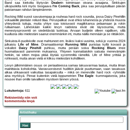
Band saa kiekolta löytyvän
Dealer
in toimimaan oivana avaajana. Sinkkujen
ulkopuolelta kirii myös boogaava
I’m Coming Back
, joka saa perusjutuillaan päivän
paistamaan rahdun lämpimämmin.
Rocking Wild suosii savuisempaa ja rouheaa hard rock soundia, jossa Daizy Pinehillin
vokaaleille jätetään reilusti tilaa. Peruspalikat ovat ehkä tuhannesta ja yhdestä muusta
yhteydestä tuttuja, mutta yhtye saa toistuvasti magiikkansa pelaamaan ja rokin
rullaamaan. Läheskään kaikki levyn raidoista eivät ole täysosumia, mutta
menestysprosentti on siedettävää luokkaa. Arvaan budjetin olleen rajallisen, sillä
kuullusta olisi mielestäni saanut enemmänkin irti, mutta näillä mennään ja se riittäköön.
Sinkuista A-puoliskolle ovat mahtuneet em. lisäksi kaksi uusinta, sekä jo vuonna 2024
julkaistu
Life of Mine
. Dramaattisempi
Running Wild
puristaa kyllä kovasti ja
vokalisti
Daizy Pinehill
puhkuu, mutta perään soiva
Rocking Blues
imee
huomattavasti paremmin mukaansa. Yhtyeen kannattaisikin satsata menevämpiin
hetkiin, tai sitten mojoa pitää löytää syvemmiltä rämeiltä. Life of Mine yrittää jo
rohkeasti, mutta aivan vielä ei kliksu mielestäni kohdilleen.
Levyn jälkimmäinen osuus on periaatteessa samaa takuuvarmaa laatua, mutta ilman
mainittavia kohokohtia. Vastavuoroisesti huditkin jäävät puuttumaan, vaan tasaisuus
alkaa uhkaavasti vaikuttaa tasapaksulta – mikä on menevälle hard rock -ryhmälle
aina myrkkyä. Pinnat kuitenkin vielä loppumetrien
The Eagle
-kummajaisesta, joka
nousee ihan omille taivailleen mystisen lännen yössä.
Lukukertoja:
611
Rekisteröidy niin voit
kommentoida levyä
Artistihaku