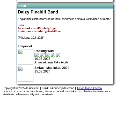
Artisti
Daizy Pinehill Band
Englanninkielistä kitararockia indie-asenteella soittava kotimainen orkesteri.
Linkit:
facebook.com/Pinehillyhtye
instagram.com/daizypinehillband
(Päivitetty 10.6.2026)
Levyarviot
Rocking Wild
10.06.2026
Arvostelijana Mika Roth
Sinkut - Maaliskuu 2024
15.03.2024
Copyright © 2025 desibeli.net | Kaikki oikeudet pidätetään |
Tietoa toimituksesta
desibeli.net ei vastaa Facebook-, Youtube- ja last.fm-linkkien sisällöstä eikä takaa niiden
sisältävän aiheeseen liittyvää materiaalia.