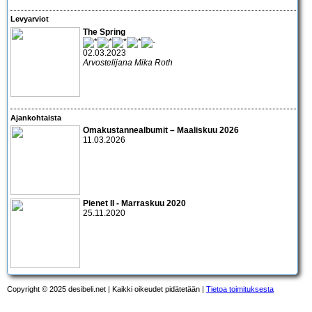
Levyarviot
The Spring
02.03.2023
Arvostelijana Mika Roth
Ajankohtaista
Omakustannealbumit – Maaliskuu 2026
11.03.2026
Pienet II - Marraskuu 2020
25.11.2020
Copyright © 2025 desibeli.net | Kaikki oikeudet pidätetään |
Tietoa toimituksesta