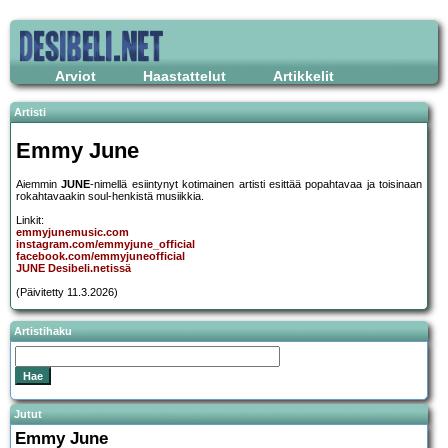
Arviot
Haastattelut
Artikkelit
Artisti
Emmy June
Aiemmin
JUNE
-nimellä esiintynyt kotimainen artisti esittää popahtavaa ja toisinaan
rokahtavaakin soul-henkistä musiikkia.
Linkit:
emmyjunemusic.com
instagram.com/emmyjune_official
facebook.com/emmyjuneofficial
JUNE Desibeli.netissä
(Päivitetty 11.3.2026)
Artistihaku
Jutut
Emmy June