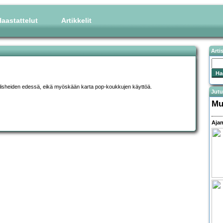
aastattelut
Artikkelit
Arti
klisheiden edessä, eikä myöskään karta pop-koukkujen käyttöä.
Jutu
Mu
Ajan