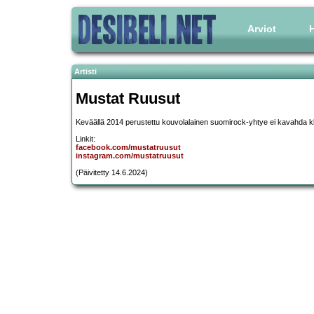
Arviot
H
Artisti
Mustat Ruusut
Keväällä 2014 perustettu kouvolalainen suomirock-yhtye ei kavahda 
Linkit:
facebook.com/mustatruusut
instagram.com/mustatruusut
(Päivitetty 14.6.2024)