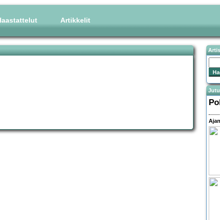
aastattelut
Artikkelit
Arti
Jutu
Po
Ajan