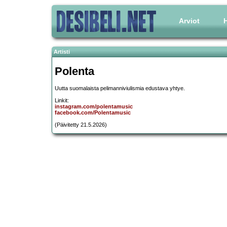
Arviot
H
Artisti
Polenta
Uutta suomalaista pelimanniviulismia edustava yhtye.
Linkit:
instagram.com/polentamusic
facebook.com/Polentamusic
(Päivitetty 21.5.2026)