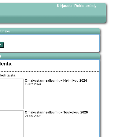
Kirjaudu
Rekisteröidy
|
stihaku
t
lenta
kohtaista
Omakustannealbumit – Helmikuu 2024
19.02.2024
Omakustannealbumit – Toukokuu 2026
21.05.2026