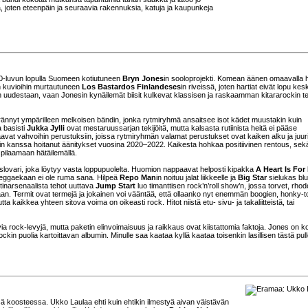
ta, joten eteenpäin ja seuraavia rakennuksia, katuja ja kaupunkeja
 90-luvun lopulla Suomeen kotiutuneen
Bryn Jones
in sooloprojekti. Komean äänen omaavalla h
in kuvioihin murtautuneen
Los Bastardos Finlandeses
in riveissä, joten hartiat eivät lopu kes
 uudestaan, vaan Jonesin kynäilemät biisit kulkevat klassisen ja raskaamman kitararockin te
ännyt ympärilleen melkoisen bändin, jonka rytmiryhmä ansaitsee isot kädet muustakin kuin
a basisti
Jukka Jylli
ovat mestaruussarjan tekijöitä, mutta kalsasta rutiinista heitä ei pääse
aavat vahvoihin perustuksiin, joissa rytmiryhmän valamat perustukset ovat kaiken alku ja juuri
in kanssa hoitanut äänitykset vuosina 2020–2022. Kaikesta hohkaa positiivinen rentous, sekä
pilaamaan hätäilemällä.
slovari, joka löytyy vasta loppupuolelta. Huomion nappaavat helposti kipakka
A Heart Is For
a reggaekaan ei ole ruma sana. Hilpeä
Repo Man
in noituu jalat liikkeelle ja
Big Star
sielukas bl
itinarsenaalista tehot uuttava
Jump Start
luo timanttisen rock’n’roll show’n, jossa torvet, rhode
aan. Termit ovat termejä ja jokainen voi vääntää, että ollaanko nyt enemmän boogien, honky-t
tta kaikkea yhteen sitova voima on oikeasti rock. Hitot niistä etu- sivu- ja takaliitteistä, tai
a rock-levyjä, mutta paketin elinvoimaisuus ja raikkaus ovat kiistattomia faktoja. Jones on 
ockin puolia kartoittavan albumin. Minulle saa kaataa kyllä kaataa toisenkin lasillisen tästä pull
ssä koosteessa. Ukko Laulaa ehti kuin ehtikin ilmestyä aivan väistävän