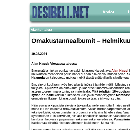
Arviot
H
Ajankohtaista
Omakustannealbumit – Helmikuu
19.02.2024
Alan Happi: Vieraassa talossa
Energistä ja hiukan punkahtavaakin kitararockia soittava
Alan Happi
j
kaukaisten menneiden pariin bändi ei enää esikoisalbumillaan palaa. 
Haamuja
on kelpuutettu mukaan, eikä tässä enää vilkuilla sivuille vaa
Em. sinkut kuullaan myös heti alkurähinöissä ja niiden väliin kiilautuva 
tukijalka.
Apulanta
on omaksuttu ja kasariset suomirokkibänditkin lien
asteen tuoreemmalta tuntuvaa materiaalia.
Mitä tehdään 18-vuotiaa
sydän on halki
keinuu tuskaisasti kuin jokin menneisyyden
Mamba
st
grungeisen likainen kitarasoundi, toisessa taas särkynyt sydän.
Näin suora ja kipuisista sieluista taivaankannelle ammuttu ilmaisu asettaa t
mutta kuulen kaikesta riittävästi aitoutta. Voisin nillittää tarpeettoman 
tekstipätkistä, joiden onnistumisprosentti ei yllä aina lähelle sataa.
sydämellään kuin korvillaan, niin aito bändi siellä soittaa itseään liikutta
kun biisin hetkessä pulpmainen rakenne aukenee edessä.
Punaviini
haiskahtaa kliseiltä elokuun tähtineen kaikkineen. Mutta silti.
Loppusummauksena uskallan sanoa, että Vieraassa talossa -albumilla