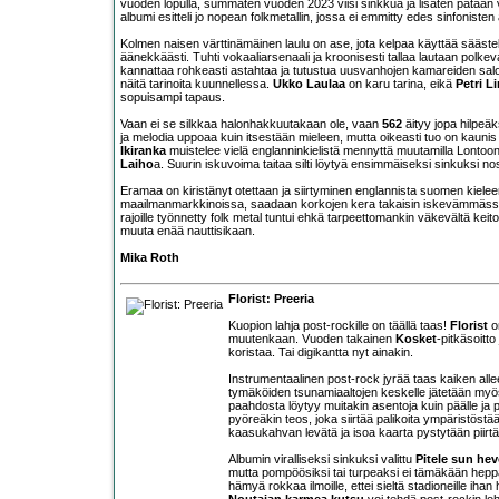
vuoden lopulla, summaten vuoden 2023 viisi sinkkua ja lisäten pataan 
albumi esitteli jo nopean folkmetallin, jossa ei emmitty edes sinfoniste
Kolmen naisen värttinämäinen laulu on ase, jota kelpaa käyttää sääste
äänekkäästi. Tuhti vokaaliarsenaali ja kroonisesti tallaa lautaan po
kannattaa rohkeasti astahtaa ja tutustua uusvanhojen kamareiden saloi
näitä tarinoita kuunnellessa.
Ukko Laulaa
on karu tarina, eikä
Petri L
sopuisampi tapaus.
Vaan ei se silkkaa halonhakkuutakaan ole, vaan
562
äityy jopa hilpeäk
ja melodia uppoaa kuin itsestään mieleen, mutta oikeasti tuo on kaunis
Ikiranka
muistelee vielä englanninkielistä mennyttä muutamilla Lontoon
Laiho
a. Suurin iskuvoima taitaa silti löytyä ensimmäiseksi sinkuksi n
Eramaa on kiristänyt otettaan ja siirtyminen englannista suomen kiele
maailmanmarkkinoissa, saadaan korkojen kera takaisin iskevämmässä
rajoille työnnetty folk metal tuntui ehkä tarpeettomankin väkevältä keit
muuta enää nauttisikaan.
Mika Roth
Florist: Preeria
Kuopion lahja post-rockille on täällä taas!
Florist
on
muutenkaan. Vuoden takainen
Kosket
-pitkäsoitto
koristaa. Tai digikantta nyt ainakin.
Instrumentaalinen post-rock jyrää taas kaiken all
tymäköiden tsunamiaaltojen keskelle jätetään myös r
paahdosta löytyy muitakin asentoja kuin päälle ja po
pyöreäkin teos, joka siirtää palikoita ympäristöstä
kaasukahvan levätä ja isoa kaarta pystytään piirtä
Albumin viralliseksi sinkuksi valittu
Pitele sun he
mutta pompöösiksi tai turpeaksi ei tämäkään heppa 
hämyä rokkaa ilmoille, ettei sieltä stadioneille ihan
Noutajan karmea kutsu
voi tehdä post-rockin loh