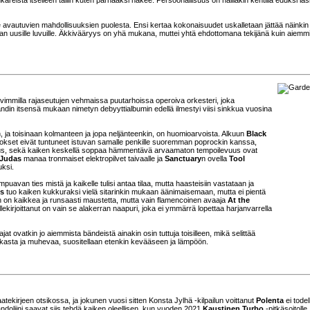
lle avautuvien mahdollisuuksien puolesta. Ensi kertaa kokonaisuudet uskalletaan jättää näinkin
ivan uusille luvuille. Äkkivääryys on yhä mukana, muttei yhtä ehdottomana tekijänä kuin aiemm
tavimmilla rajaseutujen vehmaissa puutarhoissa operoiva orkesteri, joka
Bändin itsensä mukaan nimetyn debyyttialbumin edellä ilmestyi viisi sinkkua vuosina
en, ja toisinaan kolmanteen ja jopa neljänteenkin, on huomioarvoista. Alkuun
Black
unokset eivät tuntuneet istuvan samalle penkille suoremman poprockin kanssa,
uus, sekä kaiken keskellä soppaa hämmentävä arvaamaton tempoilevuus ovat
Judas
manaa tronmaiset elektropilvet taivaalle ja
Sanctuary
n ovella
Tool
uksi.
uavan ties mistä ja kaikelle tulisi antaa tilaa, mutta haasteisiin vastataan ja
ss
tuo kaiken kukkuraksi vielä sitarinkin mukaan äänimaisemaan, mutta ei pientä
n on kaikkea ja runsaasti maustetta, mutta vain flamencoinen avaaja
At the
allekirjoittanut on vain se alakerran naapuri, joka ei ymmärrä lopettaa harjanvarrella
jat ovatkin jo aiemmista bändeistä ainakin osin tuttuja toisilleen, mikä selittää
eikasta ja muhevaa, suositellaan etenkin kevääseen ja lämpöön.
aatekirjeen otsikossa, ja jokunen vuosi sitten Konsta Jylhä -kilpailun voittanut
Polenta
ei tode
doliini saavat siis tehdä kaiken oleellisen, kun vuoden 2021
Kaustinen Turbo
-pitkäsoitolle