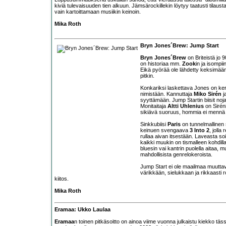
kiviä tulevaisuuden tien alkuun. Jämsärockillekin löytyy taatusti tilaus
vain kartoittamaan musiikin keinoin.
Mika Roth
Bryn Jones´Brew: Jump Start
Bryn Jones´Brew
on Briteistä jo
on historiaa mm.
Zook
in ja isompi
Eikä pyörää ole lähdetty keksimään
pitkin.
Konkariksi laskettava Jones on ker
nimistään. Kannuttaja
Miko Sirén
j
syyttämään. Jump Startin biisit noj
Monitaitaja
Altti Uhlenius
on Sirén
sikiävä suoruus, hommia ei mennä 
Sinkkubiisi
Paris
on tunnelmallinen 
keinuen svengaava
3 Into 2
, joll
rullaa aivan itsestään. Laveasta so
kaikki muukin on tismalleen kohdill
bluesin vai kantrin puolella aitaa, mu
mahdollisista genrelokeroista.
Jump Start ei ole maailmaa muuttavi
värikkään, sielukkaan ja rikkaasti r
kiitos.
Mika Roth
Eramaa: Ukko Laulaa
Eramaa
n toinen pitkäsoitto on ainoa viime vuonna julkaistu kiekko tä