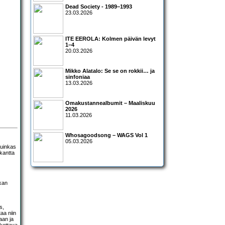
Dead Society - 1989–1993
23.03.2026
ITE EEROLA: Kolmen päivän levyt
1–4
20.03.2026
Mikko Alatalo: Se se on rokkii… ja
sinfoniaa
13.03.2026
Omakustannealbumit – Maaliskuu
2026
11.03.2026
Whosagoodsong – WAGS Vol 1
05.03.2026
kuinkas
kantta
ukan
s,
aa niin
aan ja
skettava