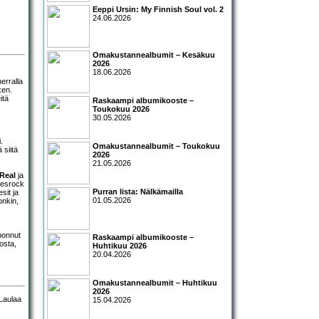
Eeppi Ursin: My Finnish Soul vol. 2
24.06.2026
Omakustannealbumit – Kesäkuu
2026
18.06.2026
erralla
ken.
itä
Raskaampi albumikooste –
Toukokuu 2026
30.05.2026
.
Omakustannealbumit – Toukokuu
 siitä
2026
21.05.2026
 Real
ja
uesrock
Purran lista: Nälkämailla
sit ja
01.05.2026
onkin,
koonnut
Raskaampi albumikooste –
osta,
Huhtikuu 2026
20.04.2026
Omakustannealbumit – Huhtikuu
2026
15.04.2026