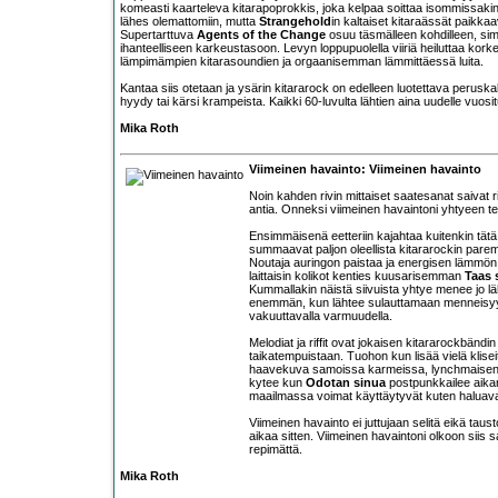
komeasti kaarteleva kitarapoprokkis, joka kelpaa soittaa isommissakin
lähes olemattomiin, mutta
Strangehold
in kaltaiset kitaraässät paikk
Supertarttuva
Agents of the Change
osuu täsmälleen kohdilleen, si
ihanteelliseen karkeustasoon. Levyn loppupuolella viiriä heiluttaa kor
lämpimämpien kitarasoundien ja orgaanisemman lämmittäessä luita.
Kantaa siis otetaan ja ysärin kitararock on edelleen luotettava peruskal
hyydy tai kärsi krampeista. Kaikki 60-luvulta lähtien aina uudelle vuosit
Mika Roth
Viimeinen havainto: Viimeinen havainto
Noin kahden rivin mittaiset saatesanat saivat r
antia. Onneksi viimeinen havaintoni yhtyeen t
Ensimmäisenä eetteriin kajahtaa kuitenkin tät
summaavat paljon oleellista kitararockin pare
Noutaja auringon paistaa ja energisen lämmön virr
laittaisin kolikot kenties kuusarisemman
Taas 
Kummallakin näistä siivuista yhtye menee jo lä
enemmän, kun lähtee sulauttamaan menneisyyde
vakuuttavalla varmuudella.
Melodiat ja riffit ovat jokaisen kitararockbänd
taikatempuistaan. Tuohon kun lisää vielä kliseitä 
haavekuva samoissa karmeissa, lynchmaisen a
kytee kun
Odotan sinua
postpunkkailee aikans
maailmassa voimat käyttäytyvät kuten haluava
Viimeinen havainto ei juttujaan selitä eikä taus
aikaa sitten. Viimeinen havaintoni olkoon siis
repimättä.
Mika Roth