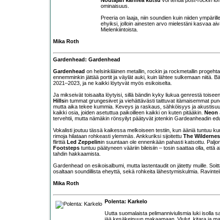
ominaisuus.
Preeria on laaja, niin soundien kuin niiden ympäri
ehyiksi, jolloin ainesten arvo mielestäni kasvaa a
Mielenkiintoista.
Mika Roth
Gardenhead: Gardenhead
Gardenhead
on helsinkiläinen metallin, rockin ja rockmetallin progeh
ennemminkin jättää portit ja väylät auki, kuin lähtee sulkemaan niitä. 
2021–2023, ja ne kaikki löytyvät myös esikoiselta.
Ja mikseivät toisaalta löytyisi, sillä bändin kyky liukua genrestä toise
Hills
in tummat grungesiivet ja viehättävästi taittuvat itämaisemmat p
mutta aika tekee kummia. Keveys ja raskaus, sähköisyys ja akustis
kaikki osia, joiden asetuttua paikoilleen kaikki on kuten pitääkin.
Neon 
tervehtii, mutta nämäkin rönsyilyt päätyvät jotenkin Gardeanheadin ed
Vokalisti joutuu tässä kaikessa melkoiseen testiin, kun ääniä tuntuu kump
rimoja hilataan rohkeasti ylemmäs. Ankkuriksi sijoitettu
The Wilderne
flirttiä
Led Zeppelin
in suuntaan ole ennenkään pahasti katsottu. Paljo
Footsteps
tuntuu päätyneen vääriin bileisiin – tosin saattaa olla, että 
tahdin hakkaamista.
Gardenhead on esikoisalbumi, mutta lastentaudit on jätetty muille. Soitta
osaltaan soundillista eheyttä, sekä rohkeita lähestymiskulmia. Ravint
Mika Roth
Polenta: Karkelo
Uutta suomalaista pelimanniviulismia luki isolla s
jää kesäkeinuun makaamaan. Viulut, kitara ja man