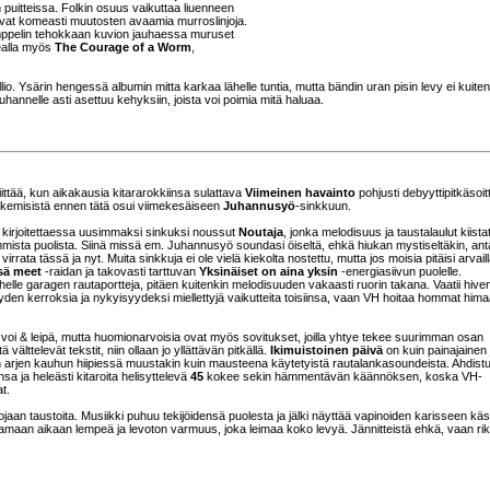
 puitteissa. Folkin osuus vaikuttaa liuenneen
aavat komeasti muutosten avaamia murroslinjoja.
mppelin tehokkaan kuvion jauhaessa muruset
kealla myös
The Courage of a Worm
,
lio. Ysärin hengessä albumin mitta karkaa lähelle tuntia, mutta bändin uran pisin levy ei kuit
uhannelle asti asettuu kehyksiin, joista voi poimia mitä haluaa.
iittää, kun aikakausia kitararokkiinsa sulattava
Viimeinen havainto
pohjusti debyyttipitkäsoi
ekemisistä ennen tätä osui viimekesäiseen
Juhannusyö
-sinkkuun.
ä kirjoitettaessa uusimmaksi sinkuksi noussut
Noutaja
, jonka melodisuus ja taustalaulut kiista
mmista puolista. Siinä missä em. Juhannusyö soundasi öiseltä, ehkä hiukan mystiseltäkin, an
ata tässä ja nyt. Muita sinkkuja ei ole vielä kiekolta nostettu, mutta jos moisia pitäisi arvailla
sä meet
-raidan ja takovasti tarttuvan
Yksinäiset on aina yksin
-energiasiivun puolelle.
helle garagen rautaportteja, pitäen kuitenkin melodisuuden vakaasti ruorin takana. Vaatii hive
n kerroksia ja nykyisyydeksi miellettyjä vaikutteita toisiinsa, vaan VH hoitaa hommat hima
in voi & leipä, mutta huomionarvoisia ovat myös sovitukset, joilla yhtye tekee suurimman osan
välttelevät tekstit, niin ollaan jo yllättävän pitkällä.
Ikimuistoinen päivä
on kuin painajainen 
rjen kauhun hiipiessä muustakin kuin mausteena käytetyistä rautalankasoundeista. Ahdist
a ja heleästi kitaroita helisyttelevä
45
kokee sekin hämmentävän käännöksen, koska VH-
t.
tojaan taustoita. Musiikki puhuu tekijöidensä puolesta ja jälki näyttää vapinoiden karisseen käs
 samaan aikaan lempeä ja levoton varmuus, joka leimaa koko levyä. Jännitteistä ehkä, vaan rik