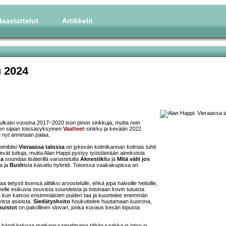
aastattelut
Artikkelit
 2024
ulkaisi vuosina 2017–2020 ison pinon sinkkuja, mutta noin
Sen sijaan toissasyksyinen
Vaatteet
-sinkku ja kevään 2022
n nyt annetaan palaa.
nimibiisi
Vieraassa talossa
on jykevän kolmikannan kolmas tuhti
evät tuttuja, mutta Alan Happi pystyy työstämään aineksista
na
soundaa lisäterillä varustetulta
Aknestik
ilta ja
Mitä välii jos
a ja
Bush
ista kasattu hybridi. Toisessa vaakakupissa on
ietysti itsensä alttiiksi arvostelulle, ehkä jopa halvoille heitoille,
lähelle esikuvia osuvista soundeista ja toisinaan kovin tutuista
 Vaan kun katsoo ensimmäisten puiden taa ja kuuntelee enemmän
vista asioista.
Siedätyshoito
houkuttelee huutamaan kuorona,
muistot
on pakollinen slovari, jonka kuvaus kesän lopusta
 bändi kokoaa matkansa tapahtumia tähän saakka ja latoo jo