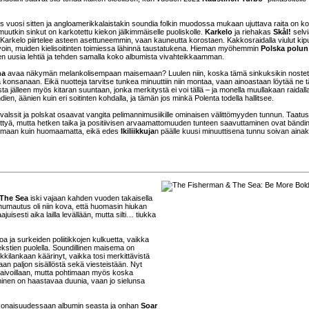
ähes vuosi sitten ja angloamerikkalaistakin soundia folkin muodossa mukaan ujuttava raita on 
 muutkin sinkut on karkotettu kiekon jälkimmäiselle puoliskolle.
Karkelo
ja riehakas
Skål!
selvi
 Karkelo piirtelee asteen asettuneemmin, vaan kauneutta korostaen. Kakkosraidalla viulut kip
avoin, muiden kielisoitinten toimiessa lähinnä taustatukena. Hieman myöhemmin
Polska polun
n uusia lehtiä ja tehden samalla koko albumista vivahteikkaamman.
na
avaa näkymän melankolisempaan maisemaan? Luulen niin, koska tämä sinkuksikin nostet
lua konsanaan. Eikä nuotteja tarvitse tunkea minuuttiin niin montaa, vaan ainoastaan löytää ne 
jälleen myös kitaran suuntaan, jonka merkitystä ei voi tällä – ja monella muullakaan raidall
dien, äänien kuin eri soitinten kohdalla, ja tämän jos minkä Polenta todella hallitsee.
 valssit ja polskat osaavat vangita pelimannimusiikille ominaisen välittömyyden tunnun. Taatus
ettyä, mutta hetken taika ja positiivisen arvaamattomuuden tunteen saavuttaminen ovat bändi
telemaan kuin huomaamatta, eikä edes
Ikiliikkuja
n päälle kuusi minuuttisena tunnu soivan aina
The Sea
iski vajaan kahden vuoden takaisella
a humautus oli niin kova, että huomasin hiukan
uisesti aika lailla levällään, mutta silti… tiukka
hoa ja surkeiden poliitikkojen kulkuetta, vaikka
kstien puolella. Soundillinen maisema on
ikkilankaan käärinyt, vaikka tosi merkittävistä
laan paljon sisällöstä sekä viesteistään. Nyt
 aivoillaan, mutta pohtimaan myös koska
inen on haastavaa duunia, vaan jo sielunsa
konaisuudessaan albumin seasta ja onhan
Soar