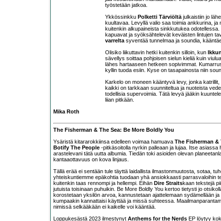
työstetään jatkoa.
Ykkössinkku
Polketti Tärviöltä
julkaistiin jo l
kuultavaa. Levyllä valio saa toimia ankkurina, ja
kuitenkin alkupaineista sinkkutukea odotellessa.
kapuavat ja syöksähtelevät keväisten lintujen t
varrelta
syventää tunnelmaa ja soundia, kääntäe
Olisiko liikuttavin hetki kuitenkin silloin, kun
Ikku
sävellys soittaa pohjoisen sielun kieliä kuin viu
lähes hartaaseen hetkeen sopivimmat. Kumarrusta 
kyllin tuoda esiin. Kyse on tasapainosta niin soun
Karkelo on moneen kääntyvä levy, jonka katrillit,
kaikki on tarkkaan suunniteltua ja nuoteista ved
todellisia supervoimia. Tätä levyä jääkin kuun
liian pitkään.
Mika Roth
The Fisherman & The Sea: Be More Boldly You
Ysäristä kitararokkiinsa edelleen voimaa hamuava
The Fisherman & 
Botify The People
-pitkäsoitolla nyrkin palleaan ja lujaa. Itse asiass
arastelevani tätä uutta albumia. Tiedän toki asioiden olevan planeetanlaaj
kantaaottavuus on kova linjaus.
Tällä erää ei sentään tule täyttä laidallista ilmastonmuutosta, sotaa, tu
yhteiskuntiemme epäkohtia tuodaan yhä ansiokkaasti parrasvaloihin te
kuitenkin taas rennompi ja hellempi. Eihän
Dire Straits
kaan tekstejä pi
jutuista toisinaan puhuikin. Be More Boldly You kertoo tietysti jo otsikol
korostetaan yksilön arvoa, kannustetaan ajattelemaan sydämellään ja
kumpaakin kannattaisi käyttää ja missä suhteessa. Maailmanparantam
nimissä selkääkään ei kaikelle voi kääntää.
Loppukesästä 2023 ilmestynyt
Anthems for the Nerds
EP löytyy ko