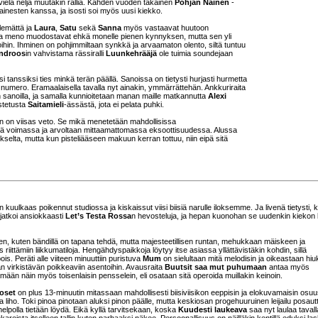
vielä neljä muutakin rallia. Kahden vuoden takainen
Pohjan Nainen
-
n ainesten kanssa, ja isosti soi myös uusi kiekko.
lemättä ja
Laura
,
Satu
sekä
Sanna
myös vastaavat huutoon
lkeva meno muodostavat ehkä monelle pienen kynnyksen, mutta sen yli
hin. Ihminen on pohjimmiltaan synkkä ja arvaamaton olento, siltä tuntuu
indroos
in vahvistama rässiralli
Luunkehrääjä
ole tuimia soundejaan
si tanssiksi ties minkä terän päällä. Sanoissa on tietysti hurjasti hurmetta
 numero. Eramaalaisella tavalla nyt ainakin, ymmärrättehän. Ankkuriraita
 sanoilla, ja samalla kunnioitetaan manan maille matkannutta
Alexi
ostetusta
Saitamieli
-ässästä, jota ei pelata puhki.
en on viisas veto. Se mikä menetetään mahdollisissa
 voimassa ja arvoltaan mittaamattomassa eksoottisuudessa. Alussa
okselta, mutta kun pisteliääseen makuun kerran tottuu, niin eipä sitä
 kuulkaas poikennut studiossa ja kiskaissut viisi biisiä narulle iloksemme. Ja livenä tietysti, 
 jatkoi ansiokkaasti
Let’s Testa Rossa
n hevosteluja, ja hepan kuonohan se uudenkin kiekon 
een, kuten bändillä on tapana tehdä, mutta majesteetillisen runtan, mehukkaan mäiskeen ja
iittämiin liikkumatiloja. Hengähdyspaikkoja löytyy itse asiassa yllättävistäkin kohdin, sillä
is. Peräti alle viiteen minuuttiin puristuva
Mum
on sielultaan mitä melodisin ja oikeastaan hi
än virkistävän poikkeaviin asentoihin. Avausraita
Buutsit saa mut puhumaan
antaa myös
mään näin myös toisenlaisin pensselein, eli osataan sitä operoida muillakin keinoin.
voset
on plus 13-minuutin mitassaan mahdollisesti biisiviisikon eeppisin ja elokuvamaisin osuu
liho. Toki pinoa pinotaan aluksi pinon päälle, mutta keskiosan progehuuruinen leijailu posautt
 helpolla tietään löydä. Eikä kyllä tarvitsekaan, koska
Kuudesti laukeava
saa nyt laulaa tavall
kareista itselleen tallin kuten parhaaksi näkee. Persoonallisuus on näilläkin kentillä eduksi la