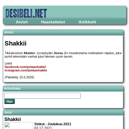
Arviot
Haastattelut
Artikkelit
Artisti
Shakkii
Tikkakosken
Aksim
in Jyväskylän
Joosu J
:n muodostama kotimainen räpduo, joka
pyrkii tekemään vanhat jutut hieman uusin tavoin.
Linkit:
facebook.com/pelaashakkii
instagram.com/pelaashakkii
(Päivitetty 15.6.2026)
Artistihaku
Jutut
Shakkii
Sinkut - Joulukuu 2021
03.12.2021