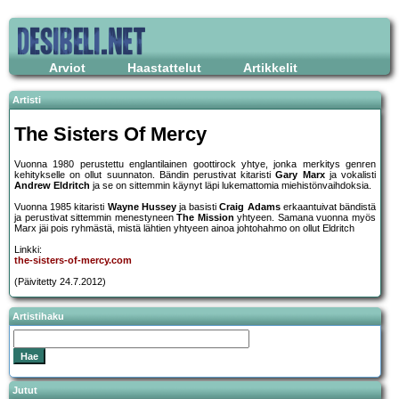
Arviot
Haastattelut
Artikkelit
Artisti
The Sisters Of Mercy
Vuonna 1980 perustettu englantilainen goottirock yhtye, jonka merkitys genren
kehitykselle on ollut suunnaton. Bändin perustivat kitaristi
Gary Marx
ja vokalisti
Andrew Eldritch
ja se on sittemmin käynyt läpi lukemattomia miehistönvaihdoksia.
Vuonna 1985 kitaristi
Wayne Hussey
ja basisti
Craig Adams
erkaantuivat bändistä
ja perustivat sittemmin menestyneen
The Mission
yhtyeen. Samana vuonna myös
Marx jäi pois ryhmästä, mistä lähtien yhtyeen ainoa johtohahmo on ollut Eldritch
Linkki:
the-sisters-of-mercy.com
(Päivitetty 24.7.2012)
Artistihaku
Jutut