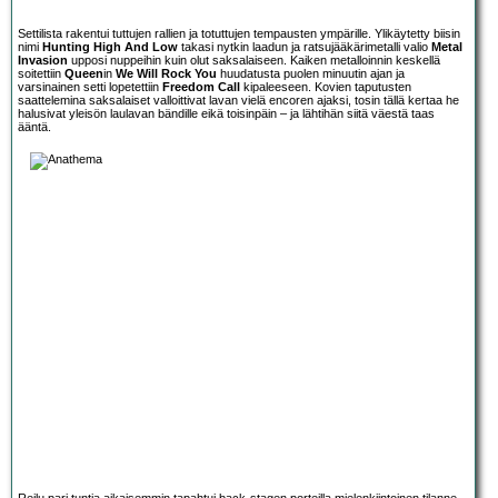
Settilista rakentui tuttujen rallien ja totuttujen tempausten ympärille. Ylikäytetty biisin
nimi
Hunting High And Low
takasi nytkin laadun ja ratsujääkärimetalli valio
Metal
Invasion
upposi nuppeihin kuin olut saksalaiseen. Kaiken metalloinnin keskellä
soitettiin
Queen
in
We Will Rock You
huudatusta puolen minuutin ajan ja
varsinainen setti lopetettiin
Freedom Call
kipaleeseen. Kovien taputusten
saattelemina saksalaiset valloittivat lavan vielä encoren ajaksi, tosin tällä kertaa he
halusivat yleisön laulavan bändille eikä toisinpäin – ja lähtihän siitä väestä taas
ääntä.