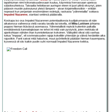
tapahtuman nimi kokonaisuudessaan kuuluu, käynnistyi kerrassaan upeissa
sääolosuhteissa. Taivaalta heloittavan auringon eteen ei juuri pilviä eksynyt, joten
pääosin mustiin pukeutunut yleisö lämpeni – aivan kirjaimellisestikin – erittäin
nopeasti kun perjantain ensimmäinen esiintyjä, raskasta ”ydinmetallia” soittava
Impaled Nazarene
, starttasi settinsä päälavalla.
Koskapa iso osa Impaled Nazarenen potentiaalisesta kuulijakunnasta oli näin
aikaisessa vaiheessa vielä varattu tavalla tai toisella, oli
Mika Luttisen
johtama
poppoo hieman ikävässä asemassa. Ydinmetallistit repivät kuitenkin paikalla
ennättäneistä kannattajistaan ne tehot irti mitä vain pystyivät, joten mekkala oli
ajankohtaan nähden ihan kunnioitettavan kokoinen. Välispiikit olivat sitä vanhaa
tuttua ”imppaa”, eli sovinnaisuuden rajoja kokeiltiin yhtenään ja väkeä heräteltiin aika
rajustikin. Fanit saivat mitä halusivat, muut pyörittelivät päätään hieman kauempana,
kyseessä oli siis kaikin puolin suht normaali Impaled Nazarene keikka.