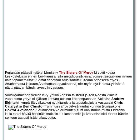
Perjantain pääesiintyjäksi kiinnitetty
The Sisters Of Mercy
kirvoitti kovaa
keskustelua jo ennen keikkaansa, sillä metallipuristit eivät voineet sietääkään mitään
näin ”epämetallista”. Samat sanathan oltiin sanottu useaan otteeseen myös
Anathemasta ja kuten Anatheman tapauksessa, niin myös nyt iso osa yleisöstä
näytti ottavan bändin avosylin vastaan.
Vuosikymmenen verran levy-yhtiön kanssa taistellut ja sen ikeestä viimein
vapautunut yhtye oli (jälleen kerran) uusinut kokoonpanoaan. Vokalisti
Andrew
Eldritch
in ympärillä vaikuttivat nyt kitaroista ja taustalauluista vastaavat
Chris
Catalyst
ja
Ben Christo
, ”rummuissa” oli tietysti vanha kunnon (rumpukone)
Doktor Avalanche
. Soundipolitiikka oli muuten suht onnistunut, mutta Eldritchin
laulu tahtoi hävitä hetkittäin melkein kuulumattomiin ja livebasisti olisi tuonut bändin
soittoon taatusti lisää rullaavuutta.