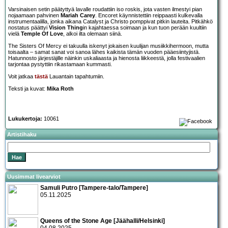
Varsinaisen setin päätyttyä lavalle roudattiin iso roskis, jota vasten ilmestyi pian
nojaamaan pahvinen
Mariah Carey
. Encoret käynnistettiin reippaasti kulkevalla
instrumentaalilla, jonka aikana Catalyst ja Christo pomppivat pitkin lauteita. Pitkähkö
nostatus päättyi
Vision Thing
in kajahtaessa soimaan ja kun tuon perään kuultiin
vielä
Temple Of Love
, alkoi ilta olemaan siinä.
The Sisters Of Mercy ei takuulla iskenyt jokaisen kuulijan musiikkihermoon, mutta
toisaalta – samat sanat voi sanoa lähes kaikista tämän vuoden pääesiintyjistä.
Hatunnosto järjestäjille näinkin uskaliaasta ja hienosta liikkeestä, jolla festivaalien
tarjontaa pystyttiin rikastamaan kummasti.
Voit jatkaa
tästä
Lauantain tapahtumiin.
Teksti ja kuvat:
Mika Roth
Lukukertoja:
10061
Artistihaku
Uusimmat livearviot
Samuli Putro [Tampere-talo/Tampere]
05.11.2025
Queens of the Stone Age [Jäähalli/Helsinki]
04.08.2025