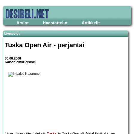
Arviot
Haastattelut
Artikkelit
Livearviot
Tuska Open Air - perjantai
30.06.2006
Kaisaniemi/Helsinki
Järjestyksessään yhdeksäs
Tuska
, tai Tuska Open Air Metal Festival kuten