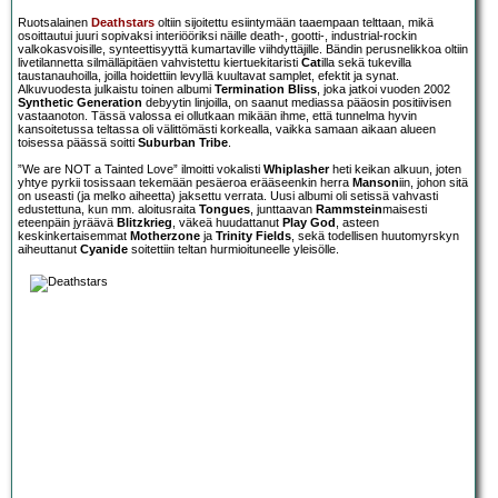
Ruotsalainen
Deathstars
oltiin sijoitettu esiintymään taaempaan telttaan, mikä
osoittautui juuri sopivaksi interiööriksi näille death-, gootti-, industrial-rockin
valkokasvoisille, synteettisyyttä kumartaville viihdyttäjille. Bändin perusnelikkoa oltiin
livetilannetta silmälläpitäen vahvistettu kiertuekitaristi
Cat
illa sekä tukevilla
taustanauhoilla, joilla hoidettiin levyllä kuultavat samplet, efektit ja synat.
Alkuvuodesta julkaistu toinen albumi
Termination Bliss
, joka jatkoi vuoden 2002
Synthetic Generation
debyytin linjoilla, on saanut mediassa pääosin positiivisen
vastaanoton. Tässä valossa ei ollutkaan mikään ihme, että tunnelma hyvin
kansoitetussa teltassa oli välittömästi korkealla, vaikka samaan aikaan alueen
toisessa päässä soitti
Suburban Tribe
.
”We are NOT a Tainted Love” ilmoitti vokalisti
Whiplasher
heti keikan alkuun, joten
yhtye pyrkii tosissaan tekemään pesäeroa erääseenkin herra
Manson
iin, johon sitä
on useasti (ja melko aiheetta) jaksettu verrata. Uusi albumi oli setissä vahvasti
edustettuna, kun mm. aloitusraita
Tongues
, junttaavan
Rammstein
maisesti
eteenpäin jyräävä
Blitzkrieg
, väkeä huudattanut
Play God
, asteen
keskinkertaisemmat
Motherzone
ja
Trinity Fields
, sekä todellisen huutomyrskyn
aiheuttanut
Cyanide
soitettiin teltan hurmioituneelle yleisölle.