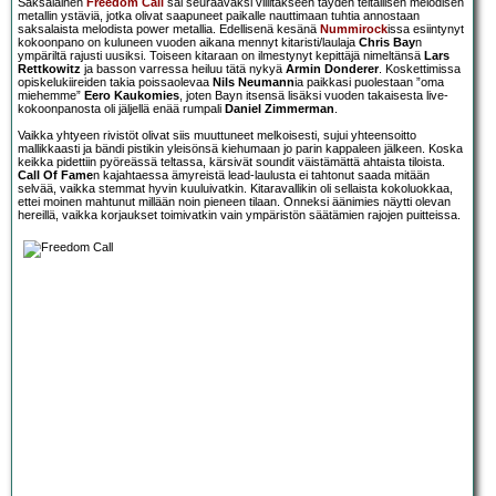
Saksalainen
Freedom Call
sai seuraavaksi villitäkseen täyden teltallisen melodisen
metallin ystäviä, jotka olivat saapuneet paikalle nauttimaan tuhtia annostaan
saksalaista melodista power metallia. Edellisenä kesänä
Nummirock
issa esiintynyt
kokoonpano on kuluneen vuoden aikana mennyt kitaristi/laulaja
Chris Bay
n
ympäriltä rajusti uusiksi. Toiseen kitaraan on ilmestynyt kepittäjä nimeltänsä
Lars
Rettkowitz
ja basson varressa heiluu tätä nykyä
Armin Donderer
. Koskettimissa
opiskelukiireiden takia poissaolevaa
Nils Neumann
ia paikkasi puolestaan ”oma
miehemme”
Eero Kaukomies
, joten Bayn itsensä lisäksi vuoden takaisesta live-
kokoonpanosta oli jäljellä enää rumpali
Daniel Zimmerman
.
Vaikka yhtyeen rivistöt olivat siis muuttuneet melkoisesti, sujui yhteensoitto
mallikkaasti ja bändi pistikin yleisönsä kiehumaan jo parin kappaleen jälkeen. Koska
keikka pidettiin pyöreässä teltassa, kärsivät soundit väistämättä ahtaista tiloista.
Call Of Fame
n kajahtaessa ämyreistä lead-laulusta ei tahtonut saada mitään
selvää, vaikka stemmat hyvin kuuluivatkin. Kitaravallikin oli sellaista kokoluokkaa,
ettei moinen mahtunut millään noin pieneen tilaan. Onneksi äänimies näytti olevan
hereillä, vaikka korjaukset toimivatkin vain ympäristön säätämien rajojen puitteissa.