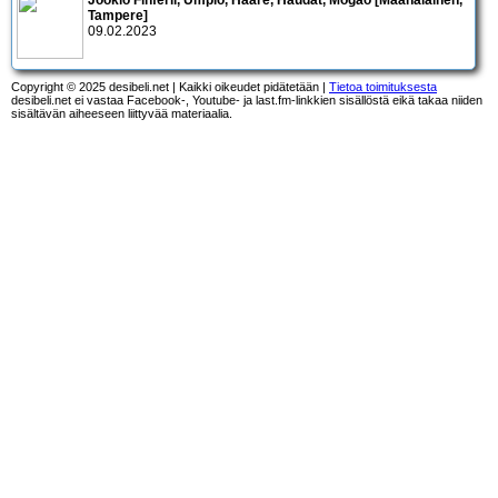
Tampere]
09.02.2023
Copyright © 2025 desibeli.net | Kaikki oikeudet pidätetään |
Tietoa toimituksesta
desibeli.net ei vastaa Facebook-, Youtube- ja last.fm-linkkien sisällöstä eikä takaa niiden
sisältävän aiheeseen liittyvää materiaalia.