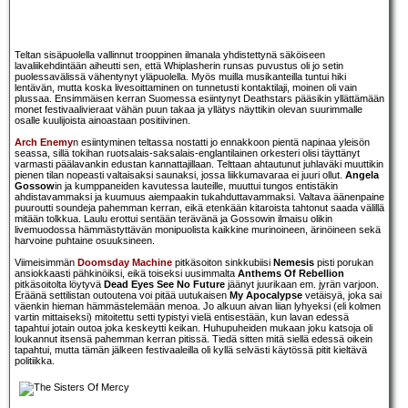
Teltan sisäpuolella vallinnut trooppinen ilmanala yhdistettynä säköiseen
lavaliikehdintään aiheutti sen, että Whiplasherin runsas puvustus oli jo setin
puolessavälissä vähentynyt yläpuolella. Myös muilla musikanteilla tuntui hiki
lentävän, mutta koska livesoittaminen on tunnetusti kontaktilaji, moinen oli vain
plussaa. Ensimmäisen kerran Suomessa esiintynyt Deathstars pääsikin yllättämään
monet festivaalivieraat vähän puun takaa ja yllätys näyttikin olevan suurimmalle
osalle kuulijoista ainoastaan positiivinen.
Arch Enemy
n esiintyminen teltassa nostatti jo ennakkoon pientä napinaa yleisön
seassa, sillä tokihan ruotsalais-saksalais-englantilainen orkesteri olisi täyttänyt
varmasti päälavankin edustan kannattajillaan. Telttaan ahtautunut juhlaväki muuttikin
pienen tilan nopeasti valtaisaksi saunaksi, jossa liikkumavaraa ei juuri ollut.
Angela
Gossow
in ja kumppaneiden kavutessa lauteille, muuttui tungos entistäkin
ahdistavammaksi ja kuumuus aiempaakin tukahduttavammaksi. Valtava äänenpaine
puuroutti soundeja pahemman kerran, eikä etenkään kitaroista tahtonut saada välillä
mitään tolkkua. Laulu erottui sentään terävänä ja Gossowin ilmaisu olikin
livemuodossa hämmästyttävän monipuolista kaikkine murinoineen, ärinöineen sekä
harvoine puhtaine osuuksineen.
Viimeisimmän
Doomsday Machine
pitkäsoiton sinkkubiisi
Nemesis
pisti porukan
ansiokkaasti pähkinöiksi, eikä toiseksi uusimmalta
Anthems Of Rebellion
pitkäsoitolta löytyvä
Dead Eyes See No Future
jäänyt juurikaan em. jyrän varjoon.
Eräänä settilistan outoutena voi pitää uutukaisen
My Apocalypse
vetäisyä, joka sai
väenkin hieman hämmästelemään menoa. Jo alkuun aivan liian lyhyeksi (eli kolmen
vartin mittaiseksi) mitoitettu setti typistyi vielä entisestään, kun lavan edessä
tapahtui jotain outoa joka keskeytti keikan. Huhupuheiden mukaan joku katsoja oli
loukannut itsensä pahemman kerran pitissä. Tiedä sitten mitä siellä edessä oikein
tapahtui, mutta tämän jälkeen festivaaleilla oli kyllä selvästi käytössä pitit kieltävä
politiikka.