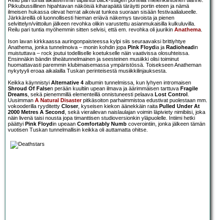
Reilu pari tuntia aikaisemmin tapahtui back-stagen porteilla mielenkiintoinen tilanne.
Pikkubussillinen hipahtavan näköisiä kiharapäitä täräytti portin eteen ja nämä
ilmeisen hukassa olevat herrat aikoivat tunkea suoraan sisään festivaalialueelle.
Järkkäreillä oli luonnollisesti hieman eriävä näkemys tavoista ja pienen
selvittelyn/viittoilun jälkeen revohka olikin varustettu asianmukaisilla kulkuluvilla.
Reilu pari tuntia myöhemmin sitten selvisi, että em. revohka oli juurikin
Anathema
.
Ison lavan kirkkaassa auringonpaisteessa kylpi siis seuraavaksi brittiyhtye
Anathema, jonka tunnelmoiva – monin kohdin jopa
Pink Floyd
ia ja
Radiohead
in
muistuttava – rock joutui todelliselle koetukselle näin vaativissa olosuhteissa.
Ensinnäkin bändin tiheätunnelmainen ja seesteinen musiikki olisi toiminut
huomattavasti paremmin klubimaisemassa ympäristössä. Toisekseen Anatheman
nykytyyli eroaa aikalailla Tuskan perinteisestä musiikkilinjauksesta.
Keikka käynnistyi
Alternative 4
albumin tunnelmissa, kun lyhyen intromaisen
Shroud Of False
n perään kuultiin upean ilmava ja äärimmäisen tarttuva
Fragile
Dreams
, sekä pienemmillä elementeillä onnistuneesti pelaava
Lost Control
.
Uusimman
A Natural Disaster
pitkäsoiton parhaimmistoa edustivat puolestaan mm.
vokooderilla ryyditetty
Closer
, kyseisen kiekon äänekkäin raita
Pulled Under At
2000 Metres A Second
, sekä vierailevan naislaulajan voimin läpiviety nimibiisi, joka
näin livenä taisi nousta jopa timanttisen studioversionkin yläpuolelle. Intiimi hetki
päättyi
Pink Floyd
in upeaan
Comfortably Numb
coverointiin, jonka jälkeen tämän
vuotisen Tuskan tunnelmallisin keikka oli auttamatta ohitse.