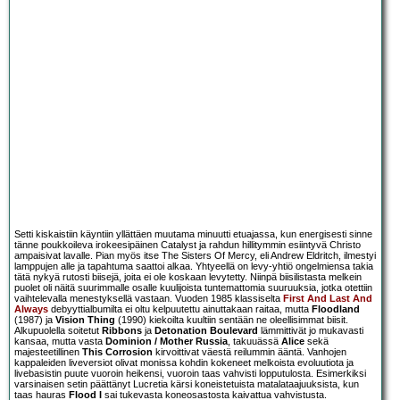
Setti kiskaistiin käyntiin yllättäen muutama minuutti etuajassa, kun energisesti sinne
tänne poukkoileva irokeesipäinen Catalyst ja rahdun hillitymmin esiintyvä Christo
ampaisivat lavalle. Pian myös itse The Sisters Of Mercy, eli Andrew Eldritch, ilmestyi
lamppujen alle ja tapahtuma saattoi alkaa. Yhtyeellä on levy-yhtiö ongelmiensa takia
tätä nykyä rutosti biisejä, joita ei ole koskaan levytetty. Niinpä biisilistasta melkein
puolet oli näitä suurimmalle osalle kuulijoista tuntemattomia suuruuksia, jotka otettiin
vaihtelevalla menestyksellä vastaan. Vuoden 1985 klassiselta
First And Last And
Always
debyyttialbumilta ei oltu kelpuutettu ainuttakaan raitaa, mutta
Floodland
(1987) ja
Vision Thing
(1990) kiekoilta kuultiin sentään ne oleellisimmat biisit.
Alkupuolella soitetut
Ribbons
ja
Detonation Boulevard
lämmittivät jo mukavasti
kansaa, mutta vasta
Dominion / Mother Russia
, takuuässä
Alice
sekä
majesteetillinen
This Corrosion
kirvoittivat väestä reilummin ääntä. Vanhojen
kappaleiden liveversiot olivat monissa kohdin kokeneet melkoista evoluutiota ja
livebasistin puute vuoroin heikensi, vuoroin taas vahvisti lopputulosta. Esimerkiksi
varsinaisen setin päättänyt Lucretia kärsi koneistetuista matalataajuuksista, kun
taas hauras
Flood I
sai tukevasta koneosastosta kaivattua vahvistusta.