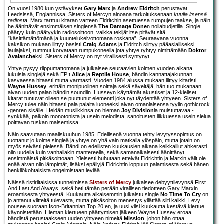
On vuosi 1980 kun ystävykset
Gary Marx
ja
Andrew Eldritch
perustavat
Leedsissä, Englannissa, Sisters of Mercyn ainoana tarkoituksenaan
kuulla itsensä
radiosta
. Marx tarttuu kitaran varteen Eldritchin asettuessa rumpujen taakse, ja näin
he äänittävät ensimmäisen singlensä
The Damage Done
n nollabudjetilla. Single
päätyy kuin päätyykin radiosoittoon, vaikka tekijät itse pitävät sitä
”käsittämättömänä ja kuuntelukelvottomana roskana”. Seuraavana vuonna
kaksikon mukaan liittyy basisti
Craig Adams
ja Eldritch siirtyy pääasialliseksi
laulajaksi, rummut korvataan rumpukoneella jota yhtye ryhtyy nimittämään
Doktor
Avalanche
ksi. Sisters of Mercy on nyt virallisesti syntynyt.
Yhtye pysyy riippumattomana ja julkaisee seuraavien kolmen vuoden aikana
lukuisia singlejä sekä EP:t
Alice
ja
Reptile House
, bändin kannattajakunnan
kasvaessa hitaasti mutta varmasti. Vuoden 1984 alussa mukaan liittyy kitaristi
Wayne Hussey
, erittäin monipuolinen soittaja sekä säveltäjä, hän tuo mukanaan
aivan uuden palan bändin soundiin. Husseyn käyttämät akustiset ja 12-kieliset
kitarat tuntuvat olleen se puuttunut elementti joka nyt täydentää yhtyeen. Sisters of
Mercy tulee näin hitaasti pala palalta luoneeksi aivan omanlaisensa tyylin gothicrock
-genren sisälle. Heidän musiikkinsa on hieman
Joy Division
ia muistuttavaa -
synkkää, paikoin monotonista ja usein melodista, sanoitusten liikkuessa usein sielua
polttavan tuskan maisemissa.
Näin saavutaan maaliskuuhun 1985. Edellisenä vuonna tehty levytyssopimus on
tuottanut jo kolme singleä ja yhtye on yhä vain matkalla ylöspäin, mutta jotain on
myös selvästi pielessä. Bändi on edellisten kuukausien aikana keikkaillut ahkerasti
niin uudella kuin vanhallakin mantereella, sekä samanaikaisesti äänittänyt
ensimmäistä pitkäsoittoaan. Yleisesti huhutaan etteivät Eldrichtin ja Marxin välit ole
enää aivan niin lämpimät, lisäksi epäilyjä Eldrichtin loppuun palamisesta sekä hänen
henkilökohtaisista ongelmistaan leviää.
Näissä ristiriitaisissa tunnelmissa
Sisters of Mercy
julkaisee debyyttilevynsä First
And Last And Always, sekä heti tämän perään virallisen tiedotteen Gary Marxin
eroamisesta yhtyeestä. Kuukautta aikaisemmin julkaistu single
No Time To Cry
on
jo antanut viitteitä tulevasta, mutta pitkäsoiton menestys yllättää silti kaikki. Levy
nousee suoraan Ison-Britannian Top 20:en, ja uusi viisi kuukautta kestävä kiertue
käynnistetään. Hieman kiertueen päättymisen jälkeen Wayne Hussey eroaa
bändistä perustaakseen uuden yhtyeen nimeltä
Mission
, johon hän ottaa