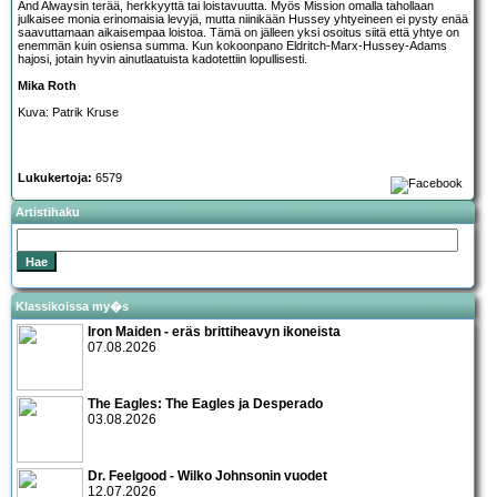
And Alwaysin terää, herkkyyttä tai loistavuutta. Myös Mission omalla tahollaan
julkaisee monia erinomaisia levyjä, mutta niinikään Hussey yhtyeineen ei pysty enää
saavuttamaan aikaisempaa loistoa. Tämä on jälleen yksi osoitus siitä että yhtye on
enemmän kuin osiensa summa. Kun kokoonpano Eldritch-Marx-Hussey-Adams
hajosi, jotain hyvin ainutlaatuista kadotettiin lopullisesti.
Mika Roth
Kuva: Patrik Kruse
Lukukertoja:
6579
Artistihaku
Klassikoissa my�s
Iron Maiden - eräs brittiheavyn ikoneista
07.08.2026
The Eagles: The Eagles ja Desperado
03.08.2026
Dr. Feelgood - Wilko Johnsonin vuodet
12.07.2026