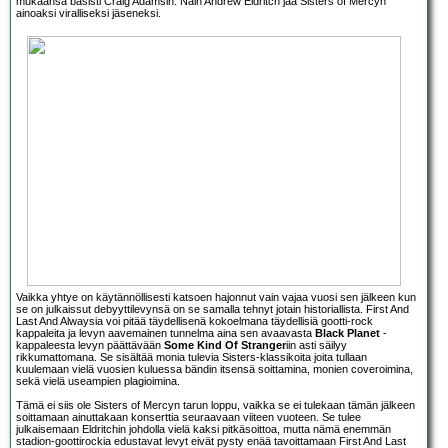
mukaansa basisti Craig Adamsin. Näin Andrew Eldritch jää Sisters of Mercyn
ainoaksi viralliseksi jäseneksi.
Vaikka yhtye on käytännöllisesti katsoen hajonnut vain vajaa vuosi sen jälkeen kun
se on julkaissut debyyttilevynsä on se samalla tehnyt jotain historiallista. First And
Last And Alwaysia voi pitää täydellisenä kokoelmana täydellisiä gootti-rock
kappaleita ja levyn aavemainen tunnelma aina sen avaavasta
Black Planet
-
kappaleesta levyn päättävään
Some Kind Of Stranger
iin asti säilyy
rikkumattomana. Se sisältää monia tulevia Sisters-klassikoita joita tullaan
kuulemaan vielä vuosien kuluessa bändin itsensä soittamina, monien coveroimina,
sekä vielä useampien plagioimina.
Tämä ei siis ole Sisters of Mercyn tarun loppu, vaikka se ei tulekaan tämän jälkeen
soittamaan ainuttakaan konserttia seuraavaan viiteen vuoteen. Se tulee
julkaisemaan Eldritchin johdolla vielä kaksi pitkäsoittoa, mutta nämä enemmän
stadion-goottirockia edustavat levyt eivät pysty enää tavoittamaan First And Last