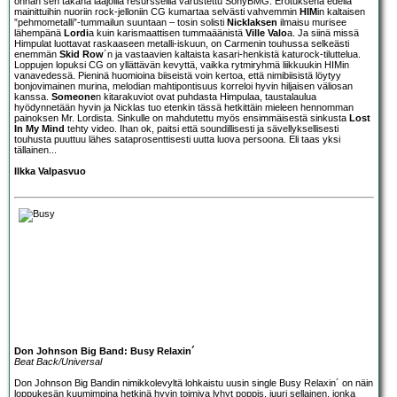
onhan sen takana laajoilla resursseilla varustettu SonyBMG. Erotuksena edellä
mainittuihin nuoriin rock-jelloniin CG kumartaa selvästi vahvemmin
HIM
in kaltaisen
”pehmometalli”-tummailun suuntaan – tosin solisti
Nicklaksen
ilmaisu murisee
lähempänä
Lordi
a kuin karismaattisen tummaäänistä
Ville Valo
a. Ja siinä missä
Himpulat luottavat raskaaseen metalli-iskuun, on Carmenin touhussa selkeästi
enemmän
Skid Row
´n ja vastaavien kaltaista kasari-henkistä katurock-tiluttelua.
Loppujen lopuksi CG on yllättävän kevyttä, vaikka rytmiryhmä liikkuukin HIMin
vanavedessä. Pieninä huomioina biiseistä voin kertoa, että nimibiisistä löytyy
bonjovimainen murina, melodian mahtipontisuus korreloi hyvin hiljaisen väliosan
kanssa.
Someone
n kitarakuviot ovat puhdasta Himpulaa, taustalaulua
hyödynnetään hyvin ja Nicklas tuo etenkin tässä hetkittäin mieleen hennomman
painoksen Mr. Lordista. Sinkulle on mahdutettu myös ensimmäisestä sinkusta
Lost
In My Mind
tehty video. Ihan ok, paitsi että soundillisesti ja sävellyksellisesti
touhusta puuttuu lähes sataprosenttisesti uutta luova persoona. Eli taas yksi
tällainen...
Ilkka Valpasvuo
Don Johnson Big Band: Busy Relaxin´
Beat Back/Universal
Don Johnson Big Band
in nimikkolevyltä lohkaistu uusin single Busy Relaxin´ on näin
loppukesän kuumimpina hetkinä hyvin toimiva lyhyt poppis, juuri sellainen, jonka