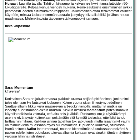
Huraa
sti kauniilla tavalla. Tahti on kiivaampi ja kelvannee hyvin tanssilattioiden 80-
lukudiggareille. Kelpaa keinua vienosti mukana. Remiksauksista ensimmäinen sykkii
pehmeästi, edeten silti mukavan reippaasti. Jälkimmäinen ottaa terävämmät välineet
käyttöön, miksaa laulua enemmän taustalle ja nytkyy kiivaalla biitillä jo lähes house-
maailmassa. Mielenkiintoista täydennystä konepop-rintamaan.
Ilkka Valpasvuo
Sara: Momentum
Universal
Kotimainen
Sara
on julkaisemassa piakkoin uransa neljättä pitkäsoittoa, jonka nimi
tulee olemaan He kutsuivat luokseen. Kolme vuotta sitten ilmestynyt edellinen
Saattue
albumi liikkui vielä maalailevan art-rockin tienoilla, mutta nyt mutkia on
lähdetty suoristamaan oikein urakalla. Sinkun nimibiisi
Momentum
potkaistaankin
käyntiin sellaisella voimalla, että alta pois ja äkkiä. Rupisempi ote ja räyhäävämpi
asenne eivät pysty kuitenkaan peittämään sitä kylmää tosiasiaa, ettei biisi tahdo
tarttua niin millään. Kaikkea jännää tapahtuu toki jatkuvasti, mutta lisääntynyt vauhti
on tainnut viedä muassaan myös suuntavaiston. B-puolena kuultava, studiossa
livenä soitettu
Aallot
instrumentaali, nousee kiireettömässä utuilussaan selvästi A-
puolen edelle, joten odotukset tulevaa albumia kohtaan ovat ainakin tämän näytteen
valossa lähinnä ristiriitaiset.