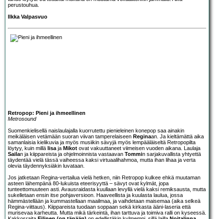
perustouhua.
Ilkka Valpasvuo
Retropop: Pieni ja ihmeellinen
Metrosound
Suomenkielisellä naislaulajalla kuorrutettu pienieleinen konepop saa ainakin
meikäläisen vetämään suoran viivan tamperelaiseen
Regina
an. Ja kieltämättä aika
samanlaisia kielikuvia ja myös musiikin sävyjä myös lempääläiseltä
Retropop
ilta
löytyy, kuin millä
Iisa
ja
Mikot
ovat vakuuttaneet viimeisen vuoden aikana. Laulaja
Saila
n ja kiippareista ja ohjelmoinnista vastaavan
Tommi
n sarjakuvallista yhtyettä
täydentää vielä tässä vaiheessa kaksi virtuaalihahmoa, mutta ihan lihaa ja verta
olevia täydennyksiäkin luvataan.
Jos jatketaan Regina-vertailua vielä hetken, niin Retropop kulkee ehkä muutaman
asteen lähempänä 80-lukuista eteerisyyttä – sävyt ovat kylmät, jopa
tunteettomuuteen asti. Avausraidasta kuullaan levyllä vielä kaksi remiksausta, mutta
sukelletaan ensin itse pohjaversioon. Haaveellista ja kuulasta laulua, jossa
hämmästellään ja kummastellaan maailmaa, ja vaihdetaan maisemaa (aika selkeä
Regina-viittaus). Kiippareista tuodaan soppaan sekä kirkasta ääni-laseria että
murisevaa karheutta. Mutta mikä tärkeintä, ihan tarttuva ja toimiva ralli on kyseessä.
Kakkosraita
Eilinen (on tänään)
on edellistäkin kylmempi, sillä lailla
Noitalinna