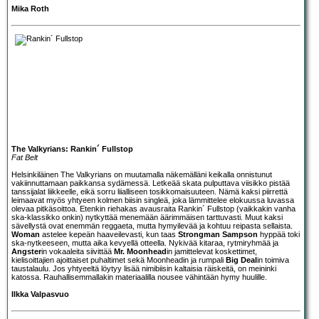
Mika Roth
The Valkyrians: Rankin´ Fullstop
Fat Belt
Helsinkiläinen
The Valkyrians
on muutamalla näkemälläni keikalla onnistunut
vakiinnuttamaan paikkansa sydämessä. Letkeää skata pulputtava viisikko pistää
tanssijalat liikkeelle, eikä sorru liialliseen tosikkomaisuuteen. Nämä kaksi piirrettä
leimaavat myös yhtyeen kolmen biisin singleä, joka lämmittelee elokuussa luvassa
olevaa pitkäsoittoa. Etenkin riehakas avausraita Rankin´ Fullstop (vaikkakin vanha
ska-klassikko onkin) nytkyttää menemään äärimmäisen tarttuvasti. Muut kaksi
sävellystä ovat enemmän reggaeta, mutta hymyilevää ja kohtuu reipasta sellaista.
Woman
astelee kepeän haaveilevasti, kun taas
Strongman Sampson
hyppää toki
ska-nytkeeseen, mutta aika kevyellä otteella. Nykivää kitaraa, rytmiryhmää ja
Angster
in vokaaleita siivittää
Mr. Moonhead
in jamittelevat koskettimet,
kielisoittajien ajoittaiset puhaltimet sekä Moonheadin ja rumpali
Big Deal
in toimiva
taustalaulu. Jos yhtyeeltä löytyy lisää nimibiisin kaltaisia räiskeitä, on meininki
katossa. Rauhallisemmallakin materiaalilla nousee vähintään hymy huulille.
Ilkka Valpasvuo