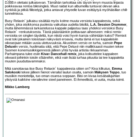
DJBB:n olettaisi julkaisevan. Tämähän tarkoittaa siis täysin levyn muusta linjasta
poikkeavaa rentoa bilesingleä. Muut raidat kun albumeilla tuntuvat olevan aika
synkkiä ja pitkiä fiilistelyjä, jotka antavat yhtyeelle luvan esittäytyä myöhäisillan chill-
tunnelmissa.
Busy Relaxin´ julkaisu sisältää myös kolme muuta versiota kappaleesta, sekä
yhden, joka otsikkonsa puolesta vaikuttaa uudelta biisiltä,
L.A. Session Drummer
,
mutta lähemmässä tarkastelussa kappale paljastuu taas yhdeksi versioksi Busy
Relaxin´ -renkutuksesta. Tästä päästäänkin polttavaan aiheeseen: miksi remix-
versioita on singlen täydeltä, kun niistä voisi hyvin karsia vähintään kaksi? Remixit
ovat toki jokainen toisistaan näkyvästi eroavia, mutta tämä ei tuo kappaleisiin
oikeastaan mitään uusia ulottuvuuksia. Akustinen versio on turha, samoin
Pepe
Deluxé
n versio, huolimatta siitä, että Pepe Deluxé niin mallikkaasti muuten tekee
Suomen konemusiikkigenrestä jälleen yhtä hyvää artistia rikkaamman.
Parhaimpana tulee esiin
Kiva
n
Dancehall remix
, joka kolisuttelee kappaleen
oikeasti joihinkin toisiin sfääreihin, eikä vain lisää turhaa pituutta tai tee kappaletta
muuten puuduttavammaksi.
Mitä sanottavaa itse Busy Relaxin´ kappaleesta sitten on? Kiva kilkutus.
Emma
Salokoski
tekee jälleen hienot vierailut laulun osalta, samoin
Mäkysen Teppo
, tuo
musiikin moniottelija, tuo oman osansa soppaan. Biisi on kivaa kesäbailujuhlan
ylistystä kaikkine vierailevine steel paneineen. Ei ihmeellistä, ei uutta, mutta toimii.
Mikko Lamberg