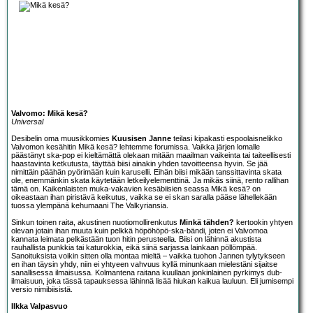
Valvomo: Mikä kesä?
Universal
Desibelin oma muusikkomies
Kuusisen Janne
teilasi kipakasti espoolaisnelikko
Valvomo
n kesähitin Mikä kesä? lehtemme
forumissa
. Vaikka järjen lomalle
päästänyt ska-pop ei kieltämättä olekaan mitään maailman vaikeinta tai taiteellisesti
haastavinta ketkutusta, täyttää biisi ainakin yhden tavoitteensa hyvin. Se jää
nimittäin päähän pyörimään kuin karuselli. Eihän biisi mikään tanssittavinta skata
ole, enemmänkin skata käytetään letkeilyelementtinä. Ja mikäs siinä, rento rallihan
tämä on. Kaikenlaisten muka-vakavien kesäbiisien seassa Mikä kesä? on
oikeastaan ihan piristävä keikutus, vaikka se ei skan saralla pääse lähellekään
tuossa ylempänä kehumaani The Valkyriansia.
Sinkun toinen raita, akustinen nuotiomollirenkutus
Minkä tähden?
kertookin yhtyen
olevan jotain ihan muuta kuin pelkkä höpöhöpö-ska-bändi, joten ei Valvomoa
kannata leimata pelkästään tuon hitin perusteella. Biisi on lähinnä akustista
rauhallista punkkia tai katurokkia, eikä siinä sarjassa lainkaan pöllömpää.
Sanoituksista voikin sitten olla montaa mieltä – vaikka tuohon Jannen tylytykseen
en ihan täysin yhdy, niin ei yhtyeen vahvuus kyllä minunkaan mielestäni sijaitse
sanallisessa ilmaisussa. Kolmantena raitana kuullaan jonkinlainen pyrkimys dub-
ilmaisuun, joka tässä tapauksessa lähinnä lisää hiukan kaikua lauluun. Eli jumisempi
versio nimibiisistä.
Ilkka Valpasvuo