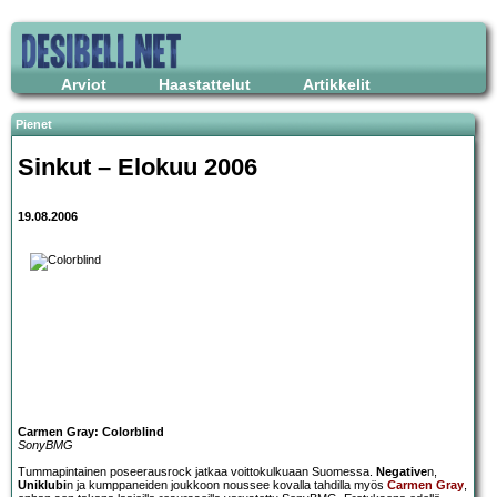
Arviot
Haastattelut
Artikkelit
Pienet
Sinkut – Elokuu 2006
19.08.2006
Carmen Gray: Colorblind
SonyBMG
Tummapintainen poseerausrock jatkaa voittokulkuaan Suomessa.
Negative
n,
Uniklubi
n ja kumppaneiden joukkoon noussee kovalla tahdilla myös
Carmen Gray
,