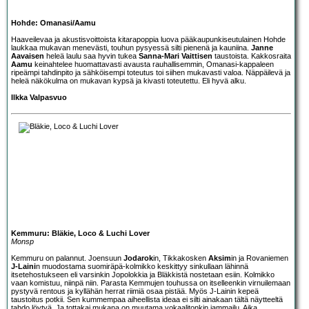
Hohde: Omanasi/Aamu
Haaveilevaa ja akustisvoittoista kitarapoppia luova pääkaupunkiseutulainen
Hohde
laukkaa mukavan menevästi, touhun pysyessä silti pienenä ja kauniina.
Janne
Aavaisen
heleä laulu saa hyvin tukea
Sanna-Mari Vaittisen
taustoista. Kakkosraita
Aamu
keinahtelee huomattavasti avausta rauhallisemmin, Omanasi-kappaleen
ripeämpi tahdinpito ja sähköisempi toteutus toi siihen mukavasti valoa. Näppäilevä ja
heleä näkökulma on mukavan kypsä ja kivasti toteutettu. Eli hyvä alku.
Ilkka Valpasvuo
Kemmuru: Bläkie, Loco & Luchi Lover
Monsp
Kemmuru
on palannut. Joensuun
Jodarok
in, Tikkakosken
Aksim
in ja Rovaniemen
J-Laini
n muodostama suomiräpä-kolmikko keskittyy sinkullaan lähinnä
itsetehostukseen eli varsinkin Jopolokkia ja Bläkkistä nostetaan esiin. Kolmikko
vaan komistuu, niinpä niin. Parasta Kemmujen touhussa on itselleenkin virnuilemaan
pystyvä rentous ja kyllähän herrat riimiä osaa pistää. Myös J-Lainin kepeä
taustoitus potkii. Sen kummempaa aiheellista ideaa ei silti ainakaan tältä näytteeltä
tahdo löytyä. Ja tottakai mukana on muutama vokaalitonkin jammailu. Aika