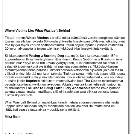
Where Victims Lie: What Was Left Behind
Thrash-remmi
Where Victims Lie
elää toista elämäänsä varsin energisesti sätkien.
Ensimmäisellä kierroksella 00-luvulla yhtyeeltä ilmestyi pari EP-levyä, jotka löytyvät
tätä nykyä myös verkon soittopalveluista. Paluu pajalle tapahtui jossain vaiheessa
20-luvun alkupuolta ja toisen tulemisen ykkössinkku ilmestyi tänä keväänä.
Sinkkukaunokki
Petting a Burning Dog
saa myös kunnian avata uuden EP:n
superärhäkän thrashmyllytyksen nittisin käsin. Kautta
Sodom
in ja
Kreator
in mitä
paukutusta! Yhtye osaa niin kovan vyörytyksen, kuin teknisemmän rakentelun
salat, eikä sovituskynä ole jäähtynyt raameja suunnitellessa. Ykkösluokkaisen
metallimyräkän takaa paljastuu nimekkääksikin katsottava äijäkööri, joka on tässä
välissä ehtinyt kiertää monia eri tahkoja. Tiukkaa taitoa myös kaivataan, sillä nopea
thrash vaatii tarkkuutta ja vakaita hartioita. Kaksi kitaraa sahaavat kuivia soundeja
suosien ja niin
Imprint
in pitkä instrumentaalivaihe kuin
The Code
n melodisemmat
osuudet osoittavat tyylikirjon laveuden. Vokalisti vastaa kirjaimellisesti huutoon ja
mutkikkaampi
The One to Bring Forth Fiery Apotheosis
testaa koko ryhmää
astetta vapaammalla metallillaan, sillä ei thrashkaan aina silkkaa panssarisotaa
tulimyrskyineen ole.
What Was Left Behind on napakkaa thrash metalia suoraan genren sydämestä.
Lopputulema soundaa tietysti menneiden päivien laskettelulta, mutta siinä on
riittävästi seassa uutta aikaa – positiivisena tekijänä.
Mika Roth