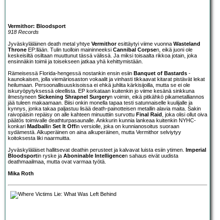
Vermithor: Bloodsport
918 Records
Jyväskyläläinen death metal yhtye
Vermithor
esittäytyi viime vuonna
Wasteland
Throne
EP:llään. Tulin tuolloin maininneeksi
Cannibal Corpse
n, eikä juoni ole
keskeisiltä osiltaan muuttunut tässä välissä. Ja miksi toisaalta rikkoa jotain, joka
ensinnäkin toimii ja toisekseen jatkaa yhä kehittymistään.
Rämeisessä Florida-hengessä nostankin ensin esiin
Banquet of Bastards
-
kaunokaisen, jolla viemäriosaston vokaalit ja vinhasti tikkaavat kitarat pistävät lekat
heilumaan. Persoonallisuuskisoissa ei ehkä juhlita kärkisijoilla, mutta se ei ole
iskuryöpytyksessä oleellista. EP korkataan kuitenkin jo viime kesänä sinkkuna
ilmestyneen
Sickening Shrapnel Surgery
n voimin, eikä pitkähkö pikametalliannos
jää tuleen makaamaan. Biisi onkin monella tapaa testi satunnaiselle kuulijalle ja
kynnys, jonka takaa paljastuu lisää death-painotteisen metallin alavia maita. Sakin
raivopäisin repäisy on alle kahteen minuuttiin survottu
Final Raid
, joka olisi ollut oiva
päätös toimivalle deathturpasaunalle. Ankkurin kunnia lankeaa kuitenkin NYHC-
konkari
Madball
in
Set It Off
in versiolle, joka on kunnianosoitus suoraan
sydämestä. Alkuperäinen on aina alkuperäinen, mutta Vermithor selviytyy
koitoksesta liki naarmuitta.
Jyväskyläläiset hallitsevat deathin perusteet ja kalvavat luista esiin ytimen.
Imperial
Bloodsport
in ryske ja
Aboninable Intelligence
n sahaus eivät uudista
deathmaailmaa, mutta ovat varmaa työtä.
Mika Roth