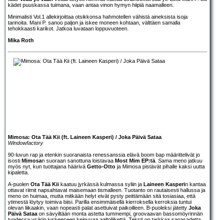
kädet puuskassa tuimana, vaan antaa vinon hymyn hiipiä naamalleen.
Minimalisti Vol.1 allekirjoittaa otsikkonsa hahmotellen vähistä aineksista isoja
tarinoita. Mani P. sanoo paljon ja iskee moneen kohtaan, välttäen samalla
tehokkaasti karikot. Jatkoa luvataan loppuvuoteen.
Mika Roth
Mimosa: Ota Tää Kii (ft. Laineen Kasperi) / Joka Päivä Sataa
Windowfactory
90-luvun rap ja etenkin suoranaista renessanssia elävä boom bap määrittelivät jo
isosti
Mimosa
n suoraan sanottuna loistavaa
Most Mim EP:tä
. Sama meno jatkuu
myös nyt, kun tuottajana häärivä
Getto-Otto
ja Mimosa pistävät pihalle kaksi uutta
kipaletta.
A-puolen
Ota Tää Kii
kaatuu jyrkässä kulmassa syliin ja
Laineen Kasperi
n kantaa
ottavat riimit napsahtavat maisemaan tismalleen. Tuotanto on rautaisesti hallussa ja
meno on huimaa, mutta mitkään helyt eivät pysty peittämään sitä tosiasiaa, että
ytimestä löytyy toimiva biisi. Parilla ensimmäisellä kierroksella kerroksia tuntui
olevan liikaakin, vaan nopeasti palat asettuivat paikoilleen. B-puoleksi jätetty
Joka
Päivä Sataa
on sävyiltään monta astetta tummempi, groovaavan bassomöyrinnän
tuodessa ysärin jyskeeseen keinuvaa aaltoliikettä. Teksti on tarkkaa sanasadetta,