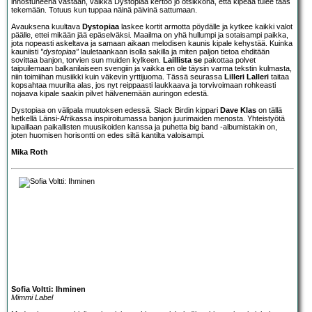
innostuneena vastaan, vaikka Dystopiaa kertoo jo otsikkona, että kipeää tulee taas
tekemään. Totuus kun tuppaa näinä päivinä sattumaan.
Avauksena kuultava
Dystopiaa
laskee kortit armotta pöydälle ja kytkee kaikki valot
päälle, ettei mikään jää epäselväksi. Maailma on yhä hullumpi ja sotaisampi paikka,
jota nopeasti askeltava ja samaan aikaan melodisen kaunis kipale kehystää. Kuinka
kauniisti
”dystopiaa”
lauletaankaan isolla sakilla ja miten paljon tietoa ehditään
sovittaa banjon, torvien sun muiden kylkeen.
Laillista se
pakottaa polvet
taipuilemaan balkanilaiseen svengiin ja vaikka en ole täysin varma tekstin kulmasta,
niin toimiihan musiikki kuin väkevin yrttijuoma. Tässä seurassa
Lilleri Lalleri
taitaa
kopsahtaa muurilta alas, jos nyt reippaasti laukkaava ja torvivoimaan rohkeasti
nojaava kipale saakin pilvet hälvenemään auringon edestä.
Dystopiaa on välipala muutoksen edessä. Slack Birdin kippari
Dave Klas
on tällä
hetkellä Länsi-Afrikassa inspiroitumassa banjon juurimaiden menosta. Yhteistyötä
lupaillaan paikallisten muusikoiden kanssa ja puhetta big band -albumistakin on,
joten huomisen horisontti on edes siltä kantilta valoisampi.
Mika Roth
Sofia Voltti: Ihminen
Mimmi Label