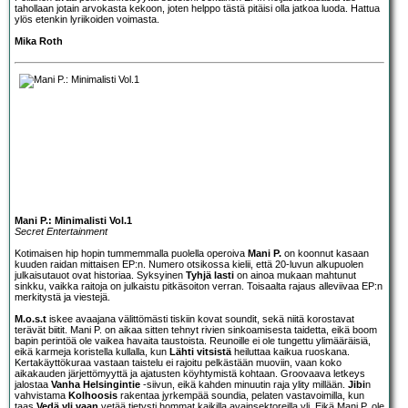
tahollaan jotain arvokasta kekoon, joten helppo tästä pitäisi olla jatkoa luoda. Hattua
ylös etenkin lyriikoiden voimasta.
Mika Roth
Mani P.: Minimalisti Vol.1
Secret Entertainment
Kotimaisen hip hopin tummemmalla puolella operoiva
Mani P.
on koonnut kasaan
kuuden raidan mittaisen EP:n. Numero otsikossa kielii, että 20-luvun alkupuolen
julkaisutauot ovat historiaa. Syksyinen
Tyhjä lasti
on ainoa mukaan mahtunut
sinkku, vaikka raitoja on julkaistu pitkäsoiton verran. Toisaalta rajaus alleviivaa EP:n
merkitystä ja viestejä.
M.o.s.t
iskee avaajana välittömästi tiskiin kovat soundit, sekä niitä korostavat
terävät biitit. Mani P. on aikaa sitten tehnyt rivien sinkoamisesta taidetta, eikä boom
bapin perintöä ole vaikea havaita taustoista. Reunoille ei ole tungettu ylimääräisiä,
eikä karmeja koristella kullalla, kun
Lähti vitsistä
heiluttaa kaikua ruoskana.
Kertakäyttökuraa vastaan taistelu ei rajoitu pelkästään muoviin, vaan koko
aikakauden järjettömyyttä ja ajatusten köyhtymistä kohtaan. Groovaava letkeys
jalostaa
Vanha Helsingintie
-siivun, eikä kahden minuutin raja ylity millään.
Jibi
n
vahvistama
Kolhoosis
rakentaa jyrkempää soundia, pelaten vastavoimilla, kun
taas
Vedä yli vaan
vetää tietysti hommat kaikilla avainsektoreilla yli. Eikä Mani P. ole