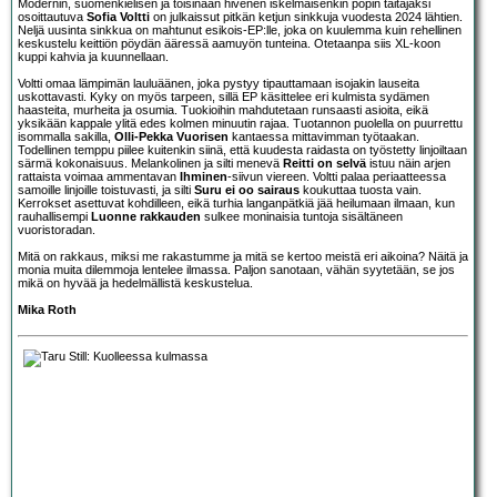
Modernin, suomenkielisen ja toisinaan hivenen iskelmäisenkin popin taitajaksi
osoittautuva
Sofia Voltti
on julkaissut pitkän ketjun sinkkuja vuodesta 2024 lähtien.
Neljä uusinta sinkkua on mahtunut esikois-EP:lle, joka on kuulemma kuin rehellinen
keskustelu keittiön pöydän ääressä aamuyön tunteina. Otetaanpa siis XL-koon
kuppi kahvia ja kuunnellaan.
Voltti omaa lämpimän lauluäänen, joka pystyy tipauttamaan isojakin lauseita
uskottavasti. Kyky on myös tarpeen, sillä EP käsittelee eri kulmista sydämen
haasteita, murheita ja osumia. Tuokioihin mahdutetaan runsaasti asioita, eikä
yksikään kappale ylitä edes kolmen minuutin rajaa. Tuotannon puolella on puurrettu
isommalla sakilla,
Olli-Pekka Vuorisen
kantaessa mittavimman työtaakan.
Todellinen temppu piilee kuitenkin siinä, että kuudesta raidasta on työstetty linjoiltaan
särmä kokonaisuus. Melankolinen ja silti menevä
Reitti on selvä
istuu näin arjen
rattaista voimaa ammentavan
Ihminen
-siivun viereen. Voltti palaa periaatteessa
samoille linjoille toistuvasti, ja silti
Suru ei oo sairaus
koukuttaa tuosta vain.
Kerrokset asettuvat kohdilleen, eikä turhia langanpätkiä jää heilumaan ilmaan, kun
rauhallisempi
Luonne rakkauden
sulkee moninaisia tuntoja sisältäneen
vuoristoradan.
Mitä on rakkaus, miksi me rakastumme ja mitä se kertoo meistä eri aikoina? Näitä ja
monia muita dilemmoja lentelee ilmassa. Paljon sanotaan, vähän syytetään, se jos
mikä on hyvää ja hedelmällistä keskustelua.
Mika Roth