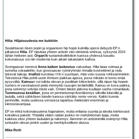
Hilia: Hiljaisuudesta me kukittiin
Soulahtavan öisen popin ja orgaanisen hip hopin kulmilla operoi debyytti-EP:n
julkaissut
Hilia
. EP niputtaa yhteen artistin viisi viimeistä sinkkua, syksystä 2024
tähän hetkeen asti.
Organ!k
-tuotantokollektiivin kanssa yhdessä kasattu
kokonaisuus soi niin modernia kuin aikain takaistakin kaihoa.
Svengaavan menevä
Anna kaiken laskeutuu
vakuuttaa. Hilia lataa voimaa ja
tunnetta vokaaleihin, kun groovaavan rytmiryhmän rinnalla koskettimet ja viulu
tekevät taikoja.
Irrallisii
kurottaa r’n’b:n suuntaan, mitä voisi suosia rohkeamminkin.
Teksteissä Hilia pohtii usein ihmisen paikkaa ajassa, jossa mikään ei tunnu enää
pysyvältä.
Kainuu
n voi tulkita olevan jo puolittain kitkeränkin, sillä nipun hip hopein
numero ei varsinaisesti peitä mennyttä ruusujen terälehdillä. Kainuu on kova paikka,
josta selvinnyt selviää mistä vain. Omien biisien jatkona kuullaan vanha romanilaulu
Tummuessa kesäillan
, josta on perinteisempi livenäkemys silkoilla kitaroilla ja
laululla, sekä sähköisen bändin kanssa värkätty remix-versio. Kaikki kunnia
perinnölle, mutta uudessa versiossa tapahtuu mielestäni enemmän ja
kiinnostavampaa.
EP on ehkä kokonaisuutena hajanainen, mutta erilaisia suuntia ja ideoita kiehtovasti
kokeileva paketti. Yhtäältä viiden raidan joukko on mahdottoman laaja, mutta
kaikkea sitoo yhteen lauluääni ja näkemys. Aiemmin eri artistinimillä esiintynyt Hilia
tuntuukin olevan jonkin uuden ja merkityksellisen alussa.
Mika Roth