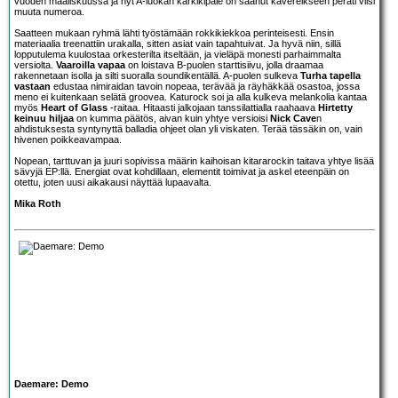
vuoden maaliskuussa ja nyt A-luokan kärkikipale on saanut kavereikseen peräti viisi
muuta numeroa.
Saatteen mukaan ryhmä lähti työstämään rokkikiekkoa perinteisesti. Ensin
materiaalia treenattiin urakalla, sitten asiat vain tapahtuivat. Ja hyvä niin, sillä
lopputulema kuulostaa orkesterilta itseltään, ja vieläpä monesti parhaimmalta
versiolta.
Vaaroilla vapaa
on loistava B-puolen starttisiivu, jolla draamaa
rakennetaan isolla ja silti suoralla soundikentällä. A-puolen sulkeva
Turha tapella
vastaan
edustaa nimiraidan tavoin nopeaa, terävää ja räyhäkkää osastoa, jossa
meno ei kuitenkaan selätä groovea. Katurock soi ja alla kulkeva melankolia kantaa
myös
Heart of Glass
-raitaa. Hitaasti jalkojaan tanssilattialla raahaava
Hirtetty
keinuu hiljaa
on kumma päätös, aivan kuin yhtye versioisi
Nick Cave
n
ahdistuksesta syntynyttä balladia ohjeet olan yli viskaten. Terää tässäkin on, vain
hivenen poikkeavampaa.
Nopean, tarttuvan ja juuri sopivissa määrin kaihoisan kitararockin taitava yhtye lisää
sävyjä EP:llä. Energiat ovat kohdillaan, elementit toimivat ja askel eteenpäin on
otettu, joten uusi aikakausi näyttää lupaavalta.
Mika Roth
Daemare: Demo