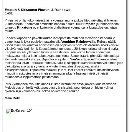
Empath & Kitkatone: Flowers & Rainbows
EABE
Yhteistyö on lähtökohtaisesti aina voimaa, mutta joskus liitot vaikuttavat hivenen
kummallisilta. Enemmän ambientin kanssa tutuksi tullut
Empath
ja teknoartistina
tunnettu
Kitkatone
ovat kuitenkin yhdistäneet voimansa ja lopputulos on: jotain
muuta.
Kahden kappaleen paketti karkaa lähtöportista matkaan melodisen kepeällä ja
sateenkaaria joka puolelle maalailevalla
Vomiting Rainbows
illa. Reilusti päälle
viiden minuutin kantava äänimassa on popinkin tienoita elektronisin siivekkein liki
viistävä, ysärivoimien jyllätessä konehuoneessa 20-luvun turboahdinten rinnalla.
Kappale on silti yllättävän hidas ja seesteinen, sillä voima tuntuu enemmän
mukavana nojana kuin pakottavana puskuna. Sateenkaaria piirretään kiireettä ja
elementit saavat kehittyä. B-puoleksi sijoitettu
You’re a Special Flower
nostaa
melodiansa leijan korkealle teknotaivaalle ja simppelin samplekierron voi tuntea joko
viekoittelevana tai ärsyttävänä – kuten kenttätestit osoittivat ainakin
allekirjoittaneelle. Tripahtava maalailu ja isot, isot kaaret kestävät mainiosti viiden
minuutin rasitustestin ja viimeisen minuutin aikana haetaan vielä viimeisiä
muunnoksia loppumetrejä piristämään.
Plus kymmenen minuutin annos kulkee kerran toisensa jälkeen kuin itsekseen.
Melodisuus on hellä jyrä, tasot pysyvät siisteinä, soundeista on hiottu kulmia
pyöreiksi ja kokonaisvaikutelma on kesäisen raukea.
Mika Roth