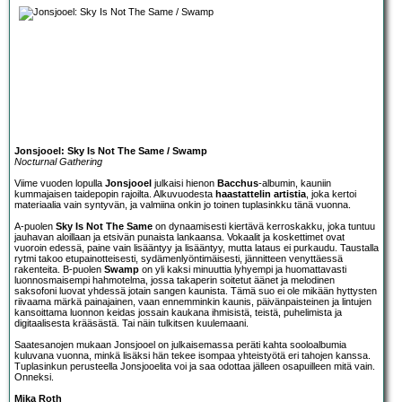
Jonsjooel: Sky Is Not The Same / Swamp
Nocturnal Gathering
Viime vuoden lopulla
Jonsjooel
julkaisi hienon
Bacchus
-albumin, kauniin
kummajaisen taidepopin rajoilta. Alkuvuodesta
haastattelin artistia
, joka kertoi
materiaalia vain syntyvän, ja valmiina onkin jo toinen tuplasinkku tänä vuonna.
A-puolen
Sky Is Not The Same
on dynaamisesti kiertävä kerroskakku, joka tuntuu
jauhavan aloillaan ja etsivän punaista lankaansa. Vokaalit ja koskettimet ovat
vuoroin edessä, paine vain lisääntyy ja lisääntyy, mutta lataus ei purkaudu. Taustalla
rytmi takoo etupainotteisesti, sydämenlyöntimäisesti, jännitteen venyttäessä
rakenteita. B-puolen
Swamp
on yli kaksi minuuttia lyhyempi ja huomattavasti
luonnosmaisempi hahmotelma, jossa takaperin soitetut äänet ja melodinen
saksofoni luovat yhdessä jotain sangen kaunista. Tämä suo ei ole mikään hyttysten
riivaama märkä painajainen, vaan ennemminkin kaunis, päivänpaisteinen ja lintujen
kansoittama luonnon keidas jossain kaukana ihmisistä, teistä, puhelimista ja
digitaalisesta krääsästä. Tai näin tulkitsen kuulemaani.
Saatesanojen mukaan Jonsjooel on julkaisemassa peräti kahta sooloalbumia
kuluvana vuonna, minkä lisäksi hän tekee isompaa yhteistyötä eri tahojen kanssa.
Tuplasinkun perusteella Jonsjooelita voi ja saa odottaa jälleen osapuilleen mitä vain.
Onneksi.
Mika Roth