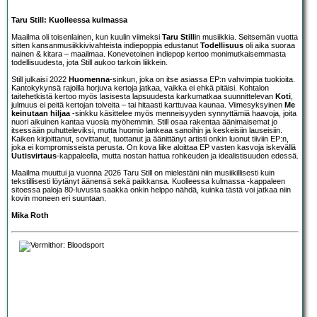
Taru Still: Kuolleessa kulmassa
Maailma oli toisenlainen, kun kuulin viimeksi
Taru Still
in musiikkia. Seitsemän vuotta
sitten kansanmusiikkivivahteista indiepoppia edustanut
Todellisuus
oli aika suoraa
nainen & kitara – maailmaa. Konevetoinen indiepop kertoo monimutkaisemmasta
todellisuudesta, jota Still aukoo tarkoin liikkein.
Still julkaisi 2022
Huomenna
-sinkun, joka on itse asiassa EP:n vahvimpia tuokioita.
Kantokykynsä rajoilla horjuva kertoja jatkaa, vaikka ei ehkä pitäisi. Kohtalon
taitehetkistä kertoo myös lasisesta lapsuudesta karkumatkaa suunnittelevan
Koti
,
julmuus ei peitä kertojan toiveita – tai hitaasti karttuvaa kaunaa. Viimesyksyinen
Me
keinutaan hiljaa
-sinkku käsittelee myös menneisyyden synnyttämiä haavoja, joita
nuori aikuinen kantaa vuosia myöhemmin. Still osaa rakentaa äänimaisemat jo
itsessään puhutteleviksi, mutta huomio lankeaa sanoihin ja keskeisiin lauseisiin.
Kaiken kirjoittanut, sovittanut, tuottanut ja äänittänyt artisti onkin luonut tiiviin EP:n,
joka ei kompromisseista perusta. On kova liike aloittaa EP vasten kasvoja iskevällä
Uutisvirtaus
-kappaleella, mutta nostan hattua rohkeuden ja idealistisuuden edessä.
Maailma muuttui ja vuonna 2026 Taru Still on mielestäni niin musiikillisesti kuin
tekstillisesti löytänyt äänensä sekä paikkansa. Kuolleessa kulmassa -kappaleen
sitoessa paloja 80-luvusta saakka onkin helppo nähdä, kuinka tästä voi jatkaa niin
kovin moneen eri suuntaan.
Mika Roth