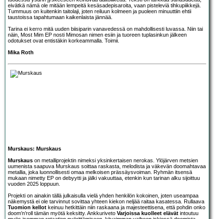
eivätkä nämä ole mitään lempeitä kesäsadepisaroita, vaan pisteleviä tihkupiikkejä.
Tummuus on kuitenkin taitolaji, joten reiluun kolmeen ja puoleen minuuttiin ehtii
taustoissa tapahtumaan kaikenlaista jännää.
Tarina ei kerro mitä uuden biisiparin vanavedessä on mahdollisesti luvassa. Niin tai
näin, Most Mim EP nosti Mimosan nimen esiin ja tuoreen tuplasinkun jälkeen
odotukset ovat entistäkin korkeammalla. Toimii.
Mika Roth
Murskaus: Murskaus
Murskaus
on metalliprojektin nimeksi yksinkertaisen nerokas. Ylöjärven metsien
uumenista saapuva Murskaus soittaa raskasta, melodista ja väkevän doomahtavaa
metallia, joka luonnollisesti omaa melkoisen prässäysvoiman. Ryhmän itsensä
mukaan nimetty EP on debyytti ja jälki vakuuttaa, etenkin kun tarinan alku sijoittuu
vuoden 2025 loppuun.
Projekti on ainakin tällä julkaisulla vielä yhden henkilön kokoinen, joten useampaa
näkemystä ei ole tarvinnut sovittaa yhteen kiekon neljää raitaa kasatessa. Rullaava
Tuomion kellot
keinuu hetkittäin niin raskaana ja majesteettisena, että pohdin onko
doom’n’roll tämän myötä keksitty. Ankkuriveto
Varjoissa kuolleet elävät
intoutuu
myös isomman rotaation pyörittämiseen, kiivaimman vaiheen iskiessä doomista