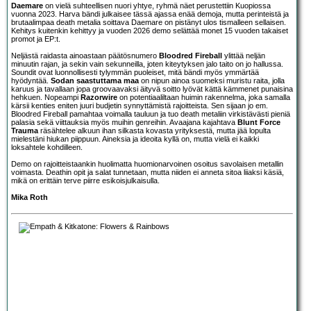
Daemare
on vielä suhteellisen nuori yhtye, ryhmä näet perustettiin Kuopiossa
vuonna 2023. Harva bändi julkaisee tässä ajassa enää demoja, mutta perinteistä ja
brutaalimpaa death metalia soittava Daemare on pistänyt ulos tismalleen sellaisen.
Kehitys kuitenkin kehittyy ja vuoden 2026 demo selättää monet 15 vuoden takaiset
promot ja EP:t.
Neljästä raidasta ainoastaan päätösnumero
Bloodred Fireball
ylittää neljän
minuutin rajan, ja sekin vain sekunneilla, joten kiteytyksen jalo taito on jo hallussa.
Soundit ovat luonnollisesti tylymmän puoleiset, mitä bändi myös ymmärtää
hyödyntää.
Sodan saastuttama maa
on nipun ainoa suomeksi muristu raita, jolla
karuus ja tavallaan jopa groovaavaksi äityvä soitto lyövät kättä kämmenet punaisina
hehkuen. Nopeampi
Razorwire
on potentiaaliltaan huimin rakennelma, joka samalla
kärsii kenties eniten juuri budjetin synnyttämistä rajoitteista. Sen sijaan jo em.
Bloodred Fireball pamahtaa voimalla tauluun ja tuo death metaliin virkistävästi pieniä
palasia sekä viittauksia myös muihin genreihin. Avaajana kajahtava
Blunt Force
Trauma
räsähtelee alkuun ihan silkasta kovasta yrityksestä, mutta jää lopulta
mielestäni hiukan piippuun. Aineksia ja ideoita kyllä on, mutta vielä ei kaikki
loksahtele kohdilleen.
Demo on rajoitteistaankin huolimatta huomionarvoinen osoitus savolaisen metallin
voimasta. Deathin opit ja salat tunnetaan, mutta niiden ei anneta sitoa liiaksi käsiä,
mikä on erittäin terve piirre esikoisjulkaisulla.
Mika Roth