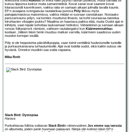
Ankkurina soiva
Rukous
on ehkä naiivi pyyntö rauhan puolesta, mutta samalla se
kutsuu lippunsa luokse muita samanmielisiä. Kovat sanat ovat saaneet kovat
kitarasoundit kaverikseen, vaikka raita on samaan aikaan julmalla tavalla kaunis.
EP:n avaajana svengaavaa rautalankaa punova
Pöly
liikkuu myös
painajaismaisissa maisemissa, vaikka mitään ei suoraan sanotakaan. Nostaako
panssarivaunu pölyn, vai kenties muuttunut ilmasto, tai kohti seuraavaa taistelua
kiiruhtavien vihaajien joukko? Maailma on haastava paikka elää, mutta Oudot ajat ei
kiihdytä, vaan kipale kehottaa taukoamaan hetkeksi. Vähäeleinen ja samaan aikaan
runsas folkpoprock rämisee, vaihtuen rautalangaksi kun
Käärmeennahka
a
luodaan. Jälleen biisin henki muuttuu matkan varrella, käärmeen saadessa uuden
muodon kertojan sisällä.
Pöly ei ole heppoisinta päiväfolkpoppia, vaan toimii venttiilinä huolestuneille tunteille
ja purkauskanavana turhautumiselle. Ajat ovat todella oudot, eikä kaikki outous ole
hyvästä. Onneksi musiikki saa soida vapaana.
Mika Roth
Slack Bird: Dystopiaa
Harava
Punkahtavaa folkkia soittavan
Slack Bird
in viimevuotinen
Jos emme saa tanssia
on albumeita, joiden pariin huomaan palaavani. Niinpä otin kolmen biisin EP:n