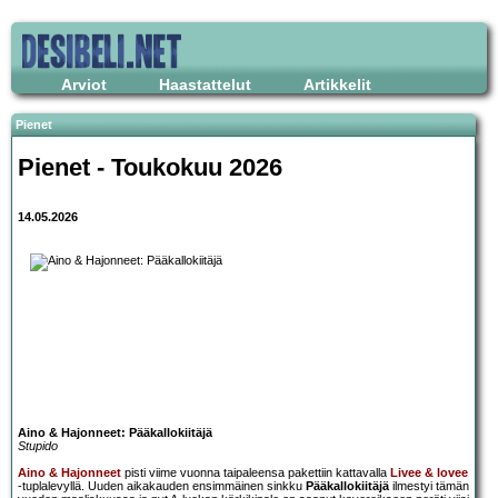
Arviot
Haastattelut
Artikkelit
Pienet
Pienet - Toukokuu 2026
14.05.2026
Aino & Hajonneet: Pääkallokiitäjä
Stupido
Aino & Hajonneet
pisti viime vuonna taipaleensa pakettiin kattavalla
Livee & lovee
-tuplalevyllä. Uuden aikakauden ensimmäinen sinkku
Pääkallokiitäjä
ilmestyi tämän