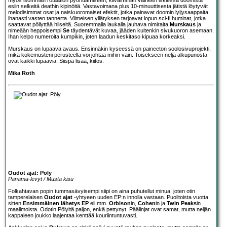
esiin selkeitä deathin kipinöitä. Vastavoimana plus 10-minuuttisesta jätistä löytyvät
melodisimmat osat ja naiskuoromaiset efektit, jotka painavat doomin lyijysaappaita
ihanasti vasten tannerta. Viimeisen yllätyksen tarjoavat lopun sci-fi huminat, jotka
saattavat pöllyttää hilseitä. Suoremmalla laukalla jauhava nimiraita
Murskaus
ja
nimeään heppoisempi
Se
täydentävät kuvaa, jääden kuitenkin sivukuoron asemaan.
Ihan kelpo numeroita kumpikin, joten laadun keskitaso kipuaa korkeaksi.
Murskaus on lupaava avaus. Ensinnäkin kyseessä on paineeton soolosivuprojekti,
mikä kokemusteni perusteella voi johtaa mihin vain. Toisekseen neljä alkupunosta
ovat kaikki lupaavia. Siispä lisää, kiitos.
Mika Roth
Oudot ajat: Pöly
Panama-levyt / Musta kisu
Folkahtavan popin tummasävyisempi siipi on aina puhutellut minua, joten otin
tamperelaisen
Oudot ajat
-yhtyeen uuden EP:n innolla vastaan. Puolitoista vuotta
sitten
Ensimmäinen lähetys EP
eli mm.
Orbison
in,
Cohen
in ja
Twin Peaks
in
maailmoista. Odotin Pölyltä paljon, enkä pettynyt. Päälinjat ovat samat, mutta neljän
kappaleen joukko laajentaa kenttää kouriintuntuvasti.