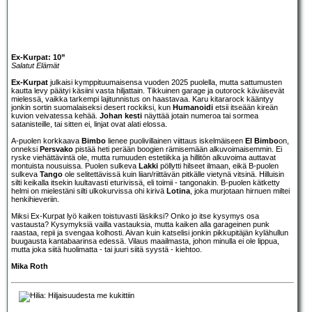
Ex-Kurpat: 10”
Salatut Elämät
Ex-Kurpat
julkaisi kymppituumaisensa vuoden 2025 puolella, mutta sattumusten
kautta levy päätyi käsiini vasta hiljattain. Tikkuinen garage ja outorock käväisevät
mielessä, vaikka tarkempi lajitunnistus on haastavaa. Karu kitararock kääntyy
jonkin sortin suomalaiseksi desert rockiksi, kun
Humanoidi
etsii itseään kireän
kuvion veivatessa kehää.
Johan kesti
näyttää jotain numeroa tai sormea
satanisteille, tai sitten ei, linjat ovat alati elossa.
A-puolen korkkaava
Bimbo
lienee puolivillainen viittaus iskelmäiseen
El Bimbo
on,
onneksi
Persvako
pistää heti perään boogien rämisemään alkuvoimaisemmin. Ei
ryske viehättävintä ole, mutta rumuuden estetiikka ja hillitön alkuvoima auttavat
montuista nousuissa. Puolen sulkeva
Lakki
pöllytti hilseet ilmaan, eikä B-puolen
sulkeva
Tango
ole selitettävissä kuin liian/riittävän pitkälle vietynä vitsinä. Hilluisin
silti keikalla itsekin luultavasti eturivissä, eli toimii - tangonakin. B-puolen kätketty
helmi on mielestäni silti ulkokurvissa ohi kirivä
Lotina
, joka murjotaan hirnuen miltei
henkihieveriin.
Miksi Ex-Kurpat lyö kaiken toistuvasti läskiksi? Onko jo itse kysymys osa
vastausta? Kysymyksiä vailla vastauksia, mutta kaiken alla garageinen punk
raastaa, repii ja svengaa kolhosti. Aivan kuin katselisi jonkin pikkupitäjän kylähullun
buugausta kantabaarinsa edessä. Vilaus maailmasta, johon minulla ei ole lippua,
mutta joka siitä huolimatta - tai juuri siitä syystä - kiehtoo.
Mika Roth