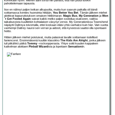
kovinkaan hyvin. Miehen ääni sortui niin pahasti, että hän joutui itsekin
pahoittelemaan tapausta.
Itse en nähnyt paljon keikan alkupuolta, mutta kun saavuin paikalla oli bändi
soittamassa kenties huonointa hittiään,
You Better You Bet
. Tämän jälkeen miehet
aloittivat loppurutistuksen omaisen hittikimaran.
Magic Bus
,
My Generation
ja
Won
´t Get Fooled Again
saivat kaikki melko paljon sooloilua osakseen, vaikka
taikabussista kuultiinkin kohtalaisen väsynyt versio. My Generationissa Townshend
näpäytti Daltreya toivomalla, ettei koskaan eläisi yhtä vanhaksi kuin hän. Vain vuotta
vanhempi Daltrey nauroi sen verran ja aidosti, että kyseessä saattoi olla spontaani
heitto.
Hittien jälkeen miehet poistuivat, mutta palasivat lavalle soittamaan todelliset
faniencoret. Ensimmäisenä kuultiin klassikko
The Kids Are Alright
, jonka jälkeen
tuli pitkähkö pätkä
Tommy
–rockoopperasta. Yhtye soitti kuuden kappaleen
katkelman aloittaen
Pinball Wizard
ista ja lopettaen
Sensation
iin.