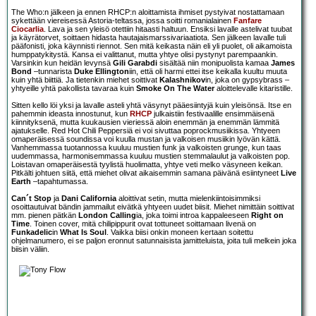
The Who:n jälkeen ja ennen RHCP:n aloittamista ihmiset pystyivat nostattamaan
sykettään viereisessä Astoria-teltassa, jossa soitti romanialainen
Fanfare
Ciocarlia
. Lava ja sen yleisö otettiin hitaasti haltuun. Ensiksi lavalle astelivat tuubat
ja käyrätorvet, soittaen hidasta hautajaismarssivariaatiota. Sen jälkeen lavalle tuli
pääfonisti, joka käynnisti riennot. Sen mitä keikasta näin eli yli puolet, oli aikamoista
humppatykitystä. Kansa ei valittanut, mutta yhtye olisi pystynyt parempaankin.
Varsinkin kun heidän levynsä
Gili Garabdi
sisältää niin monipuolista kamaa
James
Bond
–tunnarista
Duke Ellington
iin, että oli harmi ettei itse keikalla kuultu muuta
kuin yhtä biittiä. Ja tietenkin miehet soittivat
Kalashnikov
in, joka on gypsybrass –
yhtyeille yhtä pakollista tavaraa kuin
Smoke On The Water
aloittelevalle kitaristille.
Sitten kello löi yksi ja lavalle asteli yhtä väsynyt pääesiintyjä kuin yleisönsä. Itse en
pahemmin ideasta innostunut, kun
RHCP
julkaistiin festivaalille ensimmäisenä
kiinnityksenä, mutta kuukausien vieriessä aloin enemmän ja enemmän lämmitä
ajatukselle. Red Hot Chili Peppersiä ei voi sivuttaa poprockmusiikissa. Yhtyeen
omaperäisessä soundissa voi kuulla mustan ja valkoisen musiikin lyövän kättä.
Vanhemmassa tuotannossa kuuluu mustien funk ja valkoisten grunge, kun taas
uudemmassa, harmonisemmassa kuuluu mustien stemmalaulut ja valkoisten pop.
Loistavan omaperäisestä tyylistä huolimatta, yhtye veti melko väsyneen keikan.
Pitkälti johtuen siitä, että miehet olivat aikaisemmin samana päivänä esiintyneet
Live
Earth
–tapahtumassa.
Can´t Stop
ja
Dani California
aloittivat setin, mutta mielenkiintoisimmiksi
osoittautuivat bändin jammailut eivätkä yhtyeen uudet biisit. Miehet nimittäin soittivat
mm. pienen pätkän
London Calling
ia, joka toimi introa kappaleeseen
Right on
Time
. Toinen cover, mitä chilipippurit ovat tottuneet soittamaan livenä on
Funkadelic
in
What Is Soul
. Vaikka biisi onkin moneen kertaan soitettu
ohjelmanumero, ei se paljon eronnut satunnaisista jamitteluista, joita tuli melkein joka
biisin väliin.