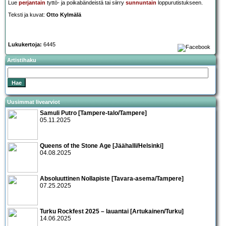
Lue
perjantain
tyttö- ja poikabändeistä tai siirry
sunnuntain
loppurutistukseen.
Teksti ja kuvat:
Otto Kylmälä
Lukukertoja:
6445
Artistihaku
Uusimmat livearviot
Samuli Putro [Tampere-talo/Tampere]
05.11.2025
Queens of the Stone Age [Jäähalli/Helsinki]
04.08.2025
Absoluuttinen Nollapiste [Tavara-asema/Tampere]
07.25.2025
Turku Rockfest 2025 – lauantai [Artukainen/Turku]
14.06.2025