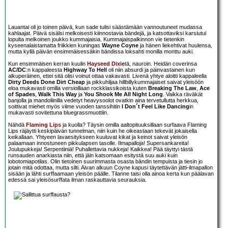
Lauantai oli jo toinen päivä, kun sade tulisi säästämään vannoutuneet mudassa
kahlaajat. Päivä sisälsi melkoisesti kiinnostavia bändejä, ja katsottaviksi karsiutui
lopulta melkoinen joukko kummajaisia. Kummajaispalkinnon vie tietenkin
kyseenalaistamatta friikkien kuningas
Wayne Coyne
ja hänen liekehtivat huulensa,
mutta kyllä päivän ensimmäisessäkin bändissa loksahti monilla monttu auki.
Kun ensimmäisen kerran kuulin
Hayseed Dixie
tä, nauroin. Heidän coverinsa
AC/DC
:n kappaleesta
Highway To Hell
oli niin absurdi ja päinvastainen kun
alkuperäinen, ettei sitä olisi voinut ottaa vakavasti. Livenä yhtye aloitti kappaleella
Dirty Deeds Done Dirt Cheap
ja pikkuhiljaa hillbillykummajaiset saivat yleisöön
eloa mukavasti omilla versioillaan rockklassikoista kuten
Breaking The Law
,
Ace
of Spades
,
Walk This Way
ja
You Shook Me All Night Long
. Vaikka räväkät
banjolla ja mandoliinilla vedetyt heavysoolot ovatkin aina tervetullutta herkkua,
soittivat miehet myös viime vuoden tanssihitin
I Don´t Feel Like Dancing
in
mukavasti sovitettuna bluegrassmuottiin.
Nähdä
Flaming Lips
ja kuolla? Täysin omilla aaltopituuksillaan surfaava Flaming
Lips räjäytti keskipäivän tunnelman, niin kuin he oikeastaan tekevät jokaisella
keikallaan. Yhtyeen lavaesitykseen kuuluvat kikat ja keinot saivat yleisön
palaamaan innostuneen pikkulapsen tasolle. Ilmapalloja! Supersankareita!
Joulupukkeja! Serpentiiniä! Puhallettavia nukkeja! Kaikkea! Pää täyttyi tästä
runsauden anarkiasta niin, että jäin katsomaan esitystä suu auki kuin
lobotomiapotilas. Olin tietoinen suurimmasta osasta bändin tempuista ja tiesin jo
jotain mitä odottaa, mutta silti. Aivan alkuun Coyne kapusi täytettävän jätti-ilmapallon
sisään ja lähti surffaamaan yleisön päälle. Tilanne taisi olla ainoa kerta kun päälavan
edessä sai yleisösurffata ilman raskauttavia seurauksia.