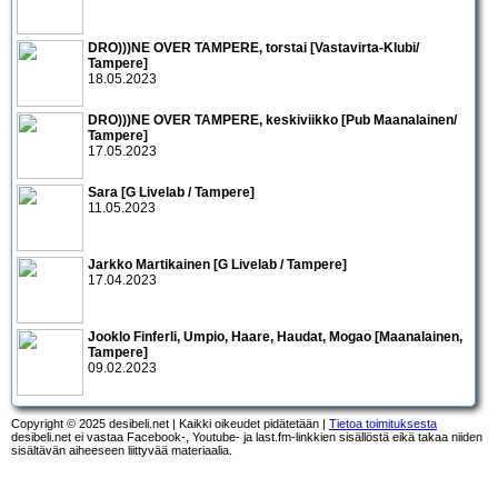
DRO)))NE OVER TAMPERE, torstai [Vastavirta-Klubi/
Tampere]
18.05.2023
DRO)))NE OVER TAMPERE, keskiviikko [Pub Maanalainen/
Tampere]
17.05.2023
Sara [G Livelab / Tampere]
11.05.2023
Jarkko Martikainen [G Livelab / Tampere]
17.04.2023
Jooklo Finferli, Umpio, Haare, Haudat, Mogao [Maanalainen,
Tampere]
09.02.2023
Copyright © 2025 desibeli.net | Kaikki oikeudet pidätetään |
Tietoa toimituksesta
desibeli.net ei vastaa Facebook-, Youtube- ja last.fm-linkkien sisällöstä eikä takaa niiden
sisältävän aiheeseen liittyvää materiaalia.