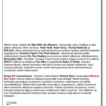
Miehet olivat vieläkin
At War With the Mystics
–kiertueella, joten settilista ei ollut
paljon vaihtunut viime vuosista.
Yeah Yeah Yeah Song
,
Young Radicals
ja
W.A.N.D.
olivat uusimman levyn parhaimmistoa ja tuuttuun tapaan yleisöä laulatettiin
kappaleessa
Yoshimi Fights The Pink Robots
. Viimeisenä biisinä kuultiin
melankolisen kaunis
Do You Realize
ja encorena miehet tulkitsivat rollariklassikon,
Moonlight Mile
. Roskilde –triviana Coyne kertoi kuinka eräänä vuonna he soittivat
RHCP
:n jälkeen ja aloittivat
The Who
:n kappaleella
Baba O´Reilly
. Hauska
yhteensattuma, ottaen huomioon että tänä vuonna nuo bändit soittaisivat ”taas”
samana päivänä. Kuitenkin ennen rockin dinosauruksia kävin tarkastamassa
muutaman uuden tuttavuuden.
Kings Of Convenience
–yhtyeen nokkamiehen
Erlend Øye
n sivuprojekti
Whitest
Boy Alive
rokkasi teltassa hitaasti kypsyvällä vetovoimalla. Bändi keskittyi
herkkään jammailuun ja jokaisen muusikon kosketus soittimeensa oli todella
ammattitaitoista. Bändi soitti sopivalla volyymilla ja orgaanisesti, vaikka kyseessä
olikin enemmän elektroon nojaava orkesteri. Keikan tunnelma oli loistava, koska
katsojat hytkyivät hiljaa ja itsekseen kuullakseen kaikki nyanssit. Yksi tällainen oli,
kun trumpettisovituksiin mieltynyt Øye puhalsi huuliensa läpi pienen trumpetti-
imitaation.