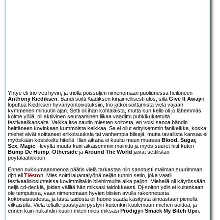
Yhtye eli trio veti hyvin, ja triolla poissuljen nimenomaan puoliunessa heiluneen
Anthony Kiediksen
. Bändi soitti Kiadiksen kirjaimellisesti ulos, sillä
Give It Away
n
loputtua Kiediksen hyvänyöntoivotuksiin, trio jatkoi soittamista vielä vajaan
kymmenen minuutin ajan. Setti oli ihan kohtalaista, mutta kun kello oli jo lähemmäs
kolme yöllä, oli aktiivinen seuraaminen liikaa vaadittu puhkikulutetulta
festivaalikansalta. Vaikka itse nautin miesten soitosta, en voisi sanoa bändin
heittäneen kovinkaan kummoista keikkaa. Se ei ollut erityisemmin fanikeikka, koska
miehet eivät soittaneet erikoisuuksia tai vanhempia biisejä, mutta tavallista kansaa ei
myöskään kosiskeltu hiteillä. Illan aikana ei kuultu muun muassa
Blood, Sugar,
Sex, Magic
–levyltä muuta kuin aikaisemmin mainittu ja myös suuret hitit kuten
Bump De Hump
,
Otherside
ja
Around The World
jäivät settilistan
pöytälaatikkoon.
Ennen nukkumaanmenoa päätin vielä tarkastaa niin sanotusti mailman suurimman
dj:n eli
Tiësto
n. Mies soitti lauantaiyönä neljän tunnin setin, joka vaatii
festivaaliolosuhteissa kovimmiltakin bilehirmuilta aika paljon. Miehellä oli käytössään
neljä cd-deckiä, joiden väliltä hän miksasi taidokkaasti. Dj-soiton ydin ei kuitenkaan
ole tempuissa, vaan nimenomaan hyvien biisien avulla rakennetusta
kokonaisuudesta, ja tästä taidosta oli huono saada käsitystä ainoastaan pienellä
vilkaisulla. Vielä teltalle päästyäni pystyin kuitenkin kuulemaan miehen soittoa, ja
ennen kuin nukahdin kuulin miten mies miksasi
Prodigy
n
Smack My Bitch Up
in.