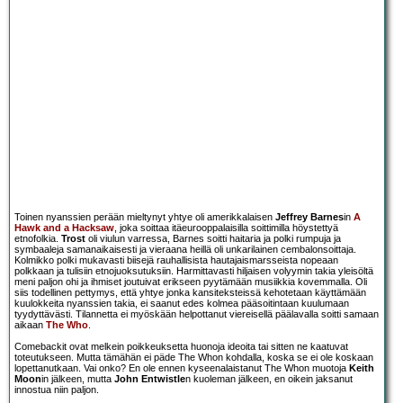
Toinen nyanssien perään mieltynyt yhtye oli amerikkalaisen
Jeffrey Barnes
in
A
Hawk and a Hacksaw
, joka soittaa itäeurooppalaisilla soittimilla höystettyä
etnofolkia.
Trost
oli viulun varressa, Barnes soitti haitaria ja polki rumpuja ja
symbaaleja samanaikaisesti ja vieraana heillä oli unkarilainen cembalonsoittaja.
Kolmikko polki mukavasti biisejä rauhallisista hautajaismarsseista nopeaan
polkkaan ja tulisiin etnojuoksutuksiin. Harmittavasti hiljaisen volyymin takia yleisöltä
meni paljon ohi ja ihmiset joutuivat erikseen pyytämään musiikkia kovemmalla. Oli
siis todellinen pettymys, että yhtye jonka kansiteksteissä kehotetaan käyttämään
kuulokkeita nyanssien takia, ei saanut edes kolmea pääsoitintaan kuulumaan
tyydyttävästi. Tilannetta ei myöskään helpottanut viereisellä päälavalla soitti samaan
aikaan
The Who
.
Comebackit ovat melkein poikkeuksetta huonoja ideoita tai sitten ne kaatuvat
toteutukseen. Mutta tämähän ei päde The Whon kohdalla, koska se ei ole koskaan
lopettanutkaan. Vai onko? En ole ennen kyseenalaistanut The Whon muotoja
Keith
Moon
in jälkeen, mutta
John Entwistle
n kuoleman jälkeen, en oikein jaksanut
innostua niin paljon.