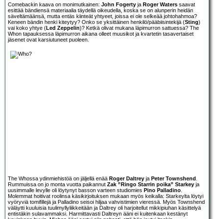
Comebackin kaava on monimutkainen:
John Fogerty
ja
Roger Waters
saavat
esittää bändiensä materiaalia täydellä oikeudella, koska se on alunperin heidän
säveltämäänsä, mutta entäs kiinteät yhtyeet, joissa ei ole selkeää johtohahmoa?
Keneen bändin henki kiteytyy? Onko se yksittäinen henkilö/pääbiisintekijä (
Sting
)
vai koko yhtye (
Led Zeppelin
)? Ketkä olivat mukana läpimurron sattuessa? The
Whon tapauksessa läpimurron aikana olleet muusikot ja kvartetin tasavertaiset
jäsenet ovat karsiutuneet puoleen.
The Whossa ydinmiehistöä on jäljellä enää
Roger Daltrey
ja
Peter Townshend
.
Rummuissa on jo monta vuotta paikannut
Zak ”Ringo Starrin poika” Starkey
ja
uusimmalle levylle oli löytynyt basson varteen studiomies
Pino Palladino
.
Molemmat hoitivat roolinsa käsikirjoituksen mukaan myös keikalla: Starkeylta löytyi
vyöryviä tomifillejä ja Palladino seisoi hiljaa vahvistimien vieressä. Myös Townshend
väläytti kuuluisia tuulimyllyliikkeitään ja Daltrey oli harjoitellut mikkipiuhan käsittelyä
entistäkin sulavammaksi. Harmittavasti Daltreyn ääni ei kuitenkaan kestänyt