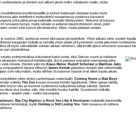
n soolotuotanto ja etenkin uusi albumi jäivät melko vähäiseen rooliin, mutta
n kuudelletoista kesäfestivaalille ja tuohon kattavaan otantaan kuului myös
ksesta alan todelliseksi instituutioksi muutamassa vuodessa kasvanut
aa tungosta sekä pitkiä jonoja kaikkialle estradin läheisyyteen. Mokoma oli tutussa
a irti runsaasti hymyä, mutta sekään ei auttanut klaustrofobiseen oloon, joten
mpien vesien veto kasvoi ylivoimaiseksi. Kiitos, mutta palataan asiaan
a jo vuonna 1965, asettuvat monet pikkuasiat perspektiiviin. Yhtye julkaisi viime vuoden lopulla
ilmestyi kauppojen hyllyille ja samalla yhtye päätti yli kymmenen vuotta jatkuneen konttaami
kka oli myös saksalaisille vähään aikaan viimeinen, sillä lomille jäävä orkesterin seuraava ki
n pari pistokeikkaa.
li varattu esiintymisaikaa kokonaiset kaksi tuntia, eikä Saksan suurin ja mahtavin
a aikataulun mukaisesti kahdeksalta. Ikä ei painanut energisiä veteraaneja jotka
ee vielä showta. Etenkin ydin-trio
Klaus Meine
,
Rudolf Schenker
ja
Matthias Jabs
tta rumpupatterin takana viihtynyt
James Kottak
päästänyt itseään tätä vähemmällä.
ijaan suht näkymätön, mutta niinhän Scorpionsin basistit ovat olleet kautta aikain.
eskityttiinkin sitten tiiviisti vanhempaan materiaaliin.
Coming Home
ja
Bad Boys
 perään soitettu
The Zoo
kuvasi osuvasti kentän tapahtumia. Olikin upeaa nähdä,
ikki höyryt ulos ja huusivat sydämensä kyllyydestä tuttuja säkeitä. Samoin
olivat oiva osoitus siitä, että musiikki kuuluu kaikille. Scorpionsin keikalla
me – ainakin vielä – melko harvinaista.
lackout
in,
Big City Nights
in ja
Rock You Like A Hurricane
n kaltaisilla tiukemmilla
ttavia herkistelyjä, tyyliin
Holiday
ja
Still Loving You
. Näin kasassa oli voittava
nelmissa.