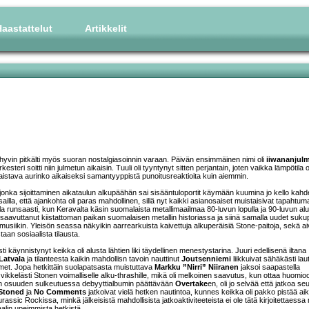
aastattelut
Artikkelit
hyvin pitkälti myös suoran nostalgiasoinnin varaan. Päivän ensimmäinen nimi oli
iiwananjul
rkesteri soitti niin julmetun aikaisin. Tuuli oli tyyntynyt sitten perjantain, joten vaikka lämpötila o
paistava aurinko aikaiseksi samantyyppistä punoitusreaktioita kuin aiemmin.
 jonka sijoittaminen aikataulun alkupäähän sai sisääntuloportit käymään kuumina jo kello kah
sailla, että ajankohta oli paras mahdollinen, sillä nyt kaikki asianosaiset muistaisivat tapahtum
a runsaasti, kun Keravalta käsin suomalaista metallimaailmaa 80-luvun lopulla ja 90-luvun al
n saavuttanut kiistattoman paikan suomalaisen metallin historiassa ja siinä samalla uudet suku
usiikin. Yleisön seassa näkyikin aarrearkuista kaivettuja alkuperäisiä Stone-paitoja, sekä a
taan sosiaalista tilausta.
ti käynnistynyt keikka oli alusta lähtien liki täydellinen menestystarina. Juuri edellisenä iltana
Latvala
ja tilanteesta kaikin mahdollisn tavoin nauttinut
Joutsenniemi
liikkuivat sähäkästi laute
imet. Jopa hetkittäin suolapatsasta muistuttava
Markku ”Nirri” Niiranen
jaksoi saapastella
vikkelästi Stonen voimalliselle alku-thrashille, mikä oli melkoinen saavutus, kun ottaa huomio
isen osuuden sulkeutuessa debyyttialbumin päättävään
Overtake
en, oli jo selvää että jatkoa seu
Stoned
ja
No Comments
jatkoivat vielä hetken nautintoa, kunnes keikka oli pakko pistää ai
assic Rockissa, minkä jälkeisistä mahdollisista jatkoaktiviteeteista ei ole tätä kirjoitettaessa
vaalin upeimmista hetkistä.