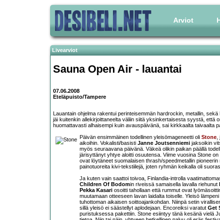
Arviot
H
Livearviot
Sauna Open Air - lauantai
07.06.2008
Eteläpuisto/Tampere
Lauantain ohjelma rakentui perinteisemmän hardrockin, metallin, sekä 
jäi kuitenkin allekirjoittaneelta väliin siitä yksinkertaisesta syystä, että o
huomattavasti alhaisempi kuin avauspäivänä, sai kirkkaalta taivaalta 
Päivän ensimmäinen todellinen yleisömageneetti oli
Stone
,
aikoihin. Vokalisti/basisti
Janne Joutsenniemi
jaksoikin vit
myös seuraavana päivänä. Väkeä olikin paikan päällä todell
järisyttänyt yhtye aloitti osuutensa. Viime vuosina Stone o
ovat löytäneet suomalaisen thrash/speedmetallin pioneerin m
painotuoreita kivi-tekstiilejä, joten ryhmän keikalla oli suoras
Ja kuten vain saattoi toivoa, Finlandia-introlla vaatimattomas
Children Of Bodom
in riveissä samaisella lavalla riehunut
Pekka Kasari
osoitti tahollaan että rummut ovat lyömäsoitt
muutamaan otteeseen lavan laidalta toiselle. Yleisö lämpeni 
tuhottoman aikaisen soittoajankohdan. Niinpä setin virall
sillä yleisö ei säästellyt aplodejaan. Encoreiksi varatut
Get 
puristuksessa pakettiin. Stone esiintyy tänä kesänä vielä Jur
tietoa. Niin tai näin, yhtyeen hetkellinen paluu oli eräs festi