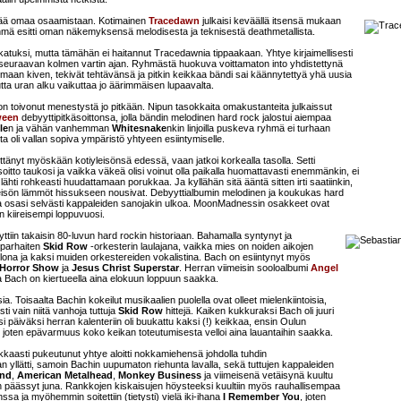
tää omaa osaamistaan. Kotimainen
Tracedawn
julkaisi keväällä itsensä mukaan
ryhmä esitti oman näkemyksensä melodisesta ja teknisestä deathmetallista.
katuksi, mutta tämähän ei haitannut Tracedawnia tippaakaan. Yhtye kirjaimellisesti
lään seuraavan kolmen vartin ajan. Ryhmästä huokuva voittamaton into yhdistettynä
harmaan kiven, tekivät tehtävänsä ja pitkin keikkaa bändi sai käännytettyä yhä uusia
tta uran alku vaikuttaa jo äärimmäisen lupaavalta.
 on toivonut menestystä jo pitkään. Nipun tasokkaita omakustanteita julkaissut
ween
debyyttipitkäsoittonsa, jolla bändin melodinen hard rock jalostui aiempaa
le
n ja vähän vanhemman
Whitesnake
nkin linjoilla puskeva ryhmä ei turhaan
ta oli vallan sopiva ympäristö yhtyeen esiintymiselle.
änyt myöskään kotiyleisönsä edessä, vaan jatkoi korkealla tasolla. Setti
 soitto taukosi ja vaikka väkeä olisi voinut olla paikalla huomattavasti enemmänkin, ei
ähti rohkeasti huudattamaan porukkaa. Ja kyllähän sitä ääntä sitten irti saatiinkin,
 yleisön lämmöt hissukseen nousivat. Debyyttialbumin melodinen ja koukukas hard
staja osasi selvästi kappaleiden sanojakin ulkoa. MoonMadnessin osakkeet ovat
n kiireisempi loppuvuosi.
ttiin takaisin 80-luvun hard rockin historiaan. Bahamalla syntynyt ja
parhaiten
Skid Row
-orkesterin laulajana, vaikka mies on noiden aikojen
oolona ja kaksi muiden orkestereiden vokalistina. Bach on esiintynyt myös
Horror Show
ja
Jesus Christ Superstar
. Herran viimeisin sooloalbumi
Angel
a Bach on kiertueella aina elokuun loppuun saakka.
ia. Toisaalta Bachin kokeilut musikaalien puolella ovat olleet mielenkiintoisia,
ti vain niitä vanhoja tuttuja
Skid Row
hittejä. Kaiken kukkuraksi Bach oli juuri
äiväksi herran kalenteriin oli buukattu kaksi (!) keikkaa, ensin Oulun
ä, joten epävarmuus koko keikan toteutumisesta velloi aina lauantaihin saakka.
ikkaasti pukeutunut yhtye aloitti nokkamiehensä johdolla tuhdin
yllätti, samoin Bachin uupumaton riehunta lavalla, sekä tuttujen kappaleiden
ind
,
American Metalhead
,
Monkey Business
ja viimeisenä vetäisynä kuultu
in päässyt juna. Rankkojen kiskaisujen höysteeksi kuultiin myös rauhallisempaa
ssa ja myöhemmin soitettiin (tietysti) vielä iki-ihana
I Remember You
, joten