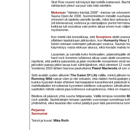
Skid Row osasto tuli käytyä läpi todella kattavasti. Bachi
nähtävästi yleisö sai juuri sitä mitä odottikin.
Mokoma
n “Vahinko kiertää 2008” –kiertue vie orkesteri
Sauna Open Air 2008. Suomenkielisen metallin suurlupau
orkesteri oli sijoitettu pienelle lavalle, mikä tiesi ankar
(eli loistavassa) vedossa ja väenpaljous puristi herroist
keikkaa tuli seurattua vain jonkin aikaa ennen kuin välje
myöhemmin.
Kun miettii sitä tosiseikkaa, että
Scorpions
aloitti urans
yllättäen laadukkaan pitkäsoiton, kun
Humanity Hour 1
toinen toistaan nolompien julkaisujen seassa. Saunan kei
käynnistyy vasta elokuun alussa, eikä kesään mahdu kui
Lauantain, ja samalla koko festivaalien, pääesiintyjälle o
hard rock koneisto tuhlannut aikaa vaan aloitti osuutens
näyttivät, että pelkkä patsastelu ja jalan monitorille nostaminen eivät t
jaksoikin painaa pitkin lavaa kuin sähköjänikset, eikä viimeiset 12 vuo
Vuodesta 2003 lähtien bassoa paukuttanut
Pawel Maciwoda
oli sen s
Setti avattiin uuden albumin
The Game Of Life
rallilla, minkä jälkeen k
Running Wild
saivat väen jo niin sekaisin, että näiden herkkupalojen
kuinka kypsään ikään ehtineet harmaapäiset kasarihevarit päästivät ka
mahtiballadien kirvoittamat kyyneleet edellisen sukupolven silmäkulmissa 
saattoikin nähdä väkeä jopa kolmessa sukupolvessa, mikä on maassam
Biisilista oli pääosin yhtä suurta hittiparaatia. Välillä tempoa nostettiin
B
rock-paloilla. Vauhtiraitojen lomaan ujutettiin vuorostaan tunnelmaa koho
yhdistelmä, eikä lauantai olisi voinut päättyä juuri tätä paremmissa tun
Perjantai
Sunnuntai
Teksti ja kuvat:
Mika Roth