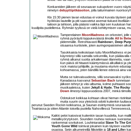
Konkareiden jälkeen oli seuraavan sukupolven vuoro näyt
nimetyn
debyyttipitkäsoiton
, jolla taiturimainen nuoriso
Klo 15:30 pienen lavan edustaa ei voinut kuvata täyteen pa
hyökkäsi lauteille ja piti saavutetut asemat tiukasti itsel
taitoon ja tahtoon, jolla pääsisi vaikka läpi sen kuuluisan 
kuulijoita puolellensa. Ryhmän tyylissä on vielä kehittymisen varaa, mu
Tamperelainen
MoonMadness
on orkesteri, jolle
ryhmä pyöräytti loppukeväästä ilmoille
All In Bet
pidemmälle. Retrohtavasti
Rainbow
n,
Deep Purp
otsaansa kurtistele, joten auringonpaisteinen alkuil
Tasokkaista keikoistaan tuttu MoonMadness ei pett
käynnistyi sillä samalla sekunnilla, kun päälavalla
ryhmä alkanut suotta arkailemaan tilannetta, vaan l
kun päivä oli hitaasti kääntymässä alkuillaksi ja
rock maistui juhlijoille, ja muutama eturivin edu
kohoamassa, joten bändillä lienee edessä aina vai
Mutta se tulevaisuudesta, sillä seuraavaksi syöksy
Kanadassa kasvanut
Sebastian Bach
tunnetaan 
jälkeen tehnyt jo viisi albumia, kolme puhtaasti s
musikaaleissa, kuten
Jekyll & Hyde
,
The Rocky 
Down
ilmestyi loppuvuodesta 2007, minkä tiimoilt
Odotukset keikkaa kohtaan olivat hieman ristiriitais
mutta suurin osa yleisöstä odotti kuitenkin luultavas
perunut Sweden Rockin keikkansa, ja Saunan esiintymistä seuraavaksi p
Teatriassa ja sitten Atlantin toisella puolella Nahsvillessä Tenneseess
Kaikki pelot katosivat kuitenkin tasan kuudelta, kun mall
metallivyörytyksen. Soundien rouhea raskaus suorastaan 
rankemmat sovitukset. Louhintaraidat
Slave To The Gr
Youth Gone Wild
toimivat jokainen kuin täyteen vauhti
osastoa. Setin alkumetreillä fiilisteltiin jo
18 and Life
n kan