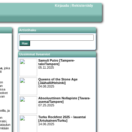
Kirjaudu
Rekisteröidy
|
Artistihaku
Uusimmat livearviot
Samuli Putro [Tampere-
talo/Tampere]
05.11.2025
ma
, joka
li
Queens of the Stone Age
den
[Jäähalli/Helsinki]
an
04.08.2025
ussa
polvet
ivan
Absoluuttinen Nollapiste [Tavara-
asema/Tampere]
07.25.2025
illa, ja
Turku Rockfest 2025 – lauantai
on
[Artukainen/Turku]
raisi,
14.06.2025
kataulun
 mitään