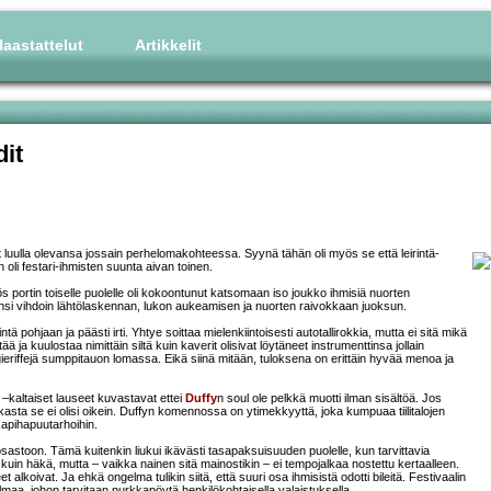
aastattelut
Artikkelit
dit
oinut luulla olevansa jossain perhelomakohteessa. Syynä tähän oli myös se että leirintä-
 oli festari-ihmisten suunta aivan toinen.
ös portin toiselle puolelle oli kokoontunut katsomaan iso joukko ihmisiä nuorten
lensi vihdoin lähtölaskennan, lukon aukeamisen ja nuorten raivokkaan juoksun.
intä pohjaan ja päästi irti. Yhtye soittaa mielenkiintoisesti autotallirokkia, mutta ei sitä mikä
ä ja kuulostaa nimittäin siltä kuin kaverit olisivat löytäneet instrumenttinsa jollain
ogieriffejä sumppitauon lomassa. Eikä siinä mitään, tuloksena on erittäin hyvää menoa ja
 –kaltaiset lauseet kuvastavat ettei
Duffy
n soul ole pelkkä muotti ilman sisältöä. Jos
ikasta se ei olisi oikein. Duffyn komennossa on ytimekkyyttä, joka kumpuaa tiilitalojen
akapihapuutarhoihin.
astoon. Tämä kuitenkin liukui ikävästi tasapaksuisuuden puolelle, kun tarvittavia
 kuin häkä, mutta – vaikka nainen sitä mainostikin – ei tempojalkaa nostettu kertaalleen.
et alkoivat. Ja ehkä ongelma tulikin siitä, että suuri osa ihmisistä odotti bileitä. Festivaalin
maa, johon tarvitaan nurkkapöytä henkilökohtaisella valaistuksella.