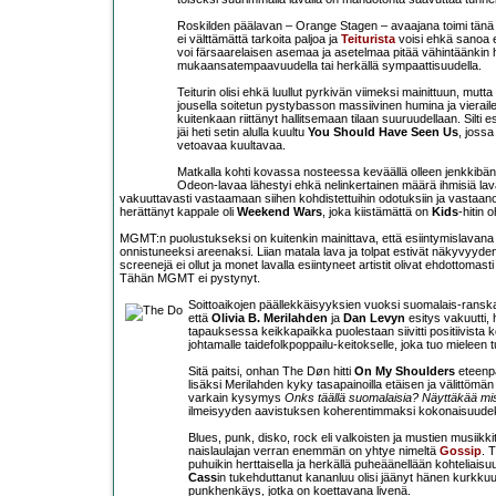
Roskilden päälavan – Orange Stagen – avaajana toimi tänä vu
ei välttämättä tarkoita paljoa ja
Teiturista
voisi ehkä sanoa 
voi färsaarelaisen asemaa ja asetelmaa pitää vähintäänkin h
mukaansatempaavuudella tai herkällä sympaattisuudella.
Teiturin olisi ehkä luullut pyrkivän viimeksi mainittuun, mutt
jousella soitetun pystybasson massiivinen humina ja vieraile
kuitenkaan riittänyt hallitsemaan tilaan suuruudellaan. Silti 
jäi heti setin alulla kuultu
You Should Have Seen Us
, jossa
vetoavaa kuultavaa.
Matkalla kohti kovassa nosteessa keväällä olleen jenkkibä
Odeon-lavaa lähestyi ehkä nelinkertainen määrä ihmisiä lava
vakuuttavasti vastaamaan siihen kohdistettuihin odotuksiin ja vastaano
herättänyt kappale oli
Weekend Wars
, joka kiistämättä on
Kids
-hitin 
MGMT:n puolustukseksi on kuitenkin mainittava, että esiintymislavana
onnistuneeksi areenaksi. Liian matala lava ja tolpat estivät näkyvyyden 
screenejä ei ollut ja monet lavalla esiintyneet artistit olivat ehdottomast
Tähän MGMT ei pystynyt.
Soittoaikojen päällekkäisyyksien vuoksi suomalais-ransk
että
Olivia B. Merilahden
ja
Dan Levyn
esitys vakuutti,
tapauksessa keikkapaikka puolestaan siivitti positiivista 
johtamalle taidefolkpoppailu-keitokselle, joka tuo mieleen t
Sitä paitsi, onhan The Døn hitti
On My Shoulders
eteenpä
lisäksi Merilahden kyky tasapainoilla etäisen ja välittömän
varkain kysymys
Onks täällä suomalaisia? Näyttäkää miss
ilmeisyyden aavistuksen koherentimmaksi kokonaisuudeksi
Blues, punk, disko, rock eli valkoisten ja mustien musiikki
naislaulajan verran enemmän on yhtye nimeltä
Gossip
. T
puhuikin herttaisella ja herkällä puheäänellään kohteliaisuu
Cass
in tukehduttanut kananluu olisi jäänyt hänen kurkku
punkhenkäys, jotka on koettavana livenä.