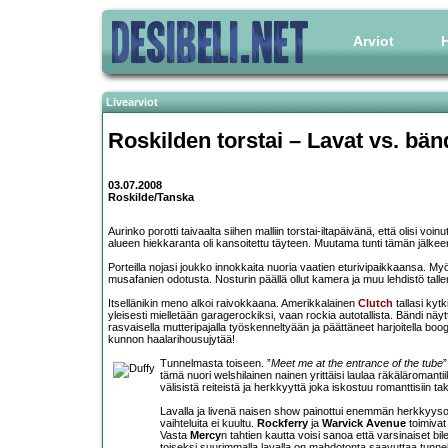
Arviot
H
Livearviot
Roskilden torstai – Lavat vs. bän
03.07.2008
Roskilde/Tanska
Aurinko porotti taivaalta siihen malliin torstai-iltapäivänä, että olisi v
alueen hiekkaranta oli kansoitettu täyteen. Muutama tunti tämän jälkeen
Porteilla nojasi joukko innokkaita nuoria vaatien eturivipaikkaansa. My
musafanien odotusta. Nosturin päällä ollut kamera ja muu lehdistö tal
Itsellänikin meno alkoi raivokkaana. Amerikkalainen
Clutch
tallasi kytk
yleisesti mielletään garagerockiksi, vaan rockia autotallista. Bändi näyttä
rasvaisella mutteripajalla työskenneltyään ja päättäneet harjoitella bo
kunnon haalarihousujytää!
Tunnelmasta toiseen. ”
Meet me at the entrance of the tube
”
tämä nuori welshilainen nainen yrittäisi laulaa räkäläromanti
välisistä reiteistä ja herkkyyttä joka iskostuu romanttisiin t
Lavalla ja livenä naisen show painottui enemmän herkkyysos
vaihteluita ei kuultu.
Rockferry
ja
Warvick Avenue
toimivat
Vasta
Mercy
n tahtien kautta voisi sanoa että varsinaiset bile
toiseksi suurimmalla lavalla on mahdotonta saavuttaa tunnel