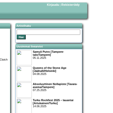
Kirjaudu
Rekisteröidy
|
Artistihaku
Uusimmat livearviot
Samuli Putro [Tampere-
talo/Tampere]
05.11.2025
Queens of the Stone Age
[Jäähalli/Helsinki]
04.08.2025
Absoluuttinen Nollapiste [Tavara-
asema/Tampere]
07.25.2025
Turku Rockfest 2025 – lauantai
[Artukainen/Turku]
14.06.2025