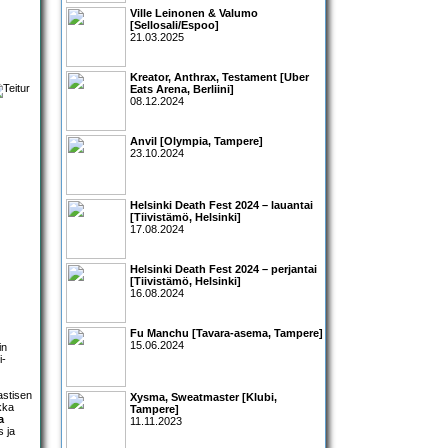
Ville Leinonen & Valumo
[Sellosali/Espoo]
21.03.2025
Kreator, Anthrax, Testament [Uber
Eats Arena, Berliini]
08.12.2024
Anvil [Olympia, Tampere]
23.10.2024
Helsinki Death Fest 2024 – lauantai
[Tiivistämö, Helsinki]
17.08.2024
Helsinki Death Fest 2024 – perjantai
[Tiivistämö, Helsinki]
16.08.2024
Fu Manchu [Tavara-asema, Tampere]
15.06.2024
in
i-
astisen
Xysma, Sweatmaster [Klubi,
ikka
Tampere]
a
11.11.2023
s ja