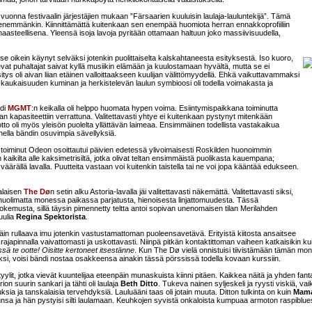
onna festivaalin järjestäjien mukaan ”Färsaarien kuuluisin laulaja-lauluntekijä”. Tämä
enemmänkin. Kiinnittämättä kuitenkaan sen enempää huomiota herran ennakkoprofiiliin
aasteellisena. Yleensä isoja lavoja pyritään ottamaan haltuun joko massiivisuudella,
a se oikein käynyt selväksi jotenkin puolittaiselta kalskahtaneesta esityksestä. Iso kuoro,
vat puhaltajat saivat kyllä musiikin elämään ja kuulostamaan hyvältä, mutta se ei
esitys oli aivan liian etäinen valloittaakseen kuulijan välittömyydellä. Ehkä vaikuttavammaksi
 kaukaisuuden kuminan ja herkistelevän laulun symbioosi oli todella voimakasta ja
ndi
MGMT
:n keikalla oli helppo huomata hypen voima. Esiintymispaikkana toiminutta
n kapasiteettiin verrattuna. Valitettavasti yhtye ei kuitenkaan pystynyt mitenkään
tto oli myös yleisön puolelta yllättävän laimeaa. Ensimmäinen todellista vastakaikua
ohella bändin osuvimpia sävellyksiä.
 toiminut Odeon osoittautui päivien edetessä ylivoimaisesti Roskilden huonoimmin
kaikilta alle kaksimetrisiltä, jotka olivat teltan ensimmäistä puolikasta kauempana;
i väärällä lavalla. Puutteita vastaan voi kuitenkin taistella tai ne voi jopa kääntää edukseen.
alaisen
The Dø
n setin alku Astoria-lavalla jäi valitettavasti näkemättä. Valitettavasti siksi,
 huolimatta monessa paikassa parjatusta, hienoisesta linjattomuudesta. Tässä
kokemusta, sillä täysin pimennetty teltta antoi sopivan unenomaisen tilan Merilahden
uulia
Regina Spektorista
.
in rullaava imu jotenkin vastustamattoman puoleensavetävä. Erityistä kiitosta ansaitsee
 rajapinnalla vaivattomasti ja uskottavasti. Niinpä pitkän kontaktittoman vaiheen katkaisikin ku
ä te ootte! Oisitte kertoneet itsestänne
. Kun The Dø vielä onnistuisi tiivistämään tämän mon
, voisi bändi nostaa osakkeensa ainakin tässä pörssissä todella kovaan kurssiin.
tyylit, jotka vievät kuuntelijaa eteenpäin munaskuista kiinni pitäen. Kaikkea näitä ja yhden fant
rion suurin sankari ja tähti oli laulaja
Beth Ditto
. Tukeva nainen syljeskeli ja ryysti viskiä, va
ksia ja tanskalaisia tervehdyksiä. Lauluääni taas oli jotain muuta. Ditton tulkinta on kuin
Mam
unsa ja hän pystyisi silti laulamaan. Keuhkojen syvistä onkaloista kumpuaa armoton raspiblue