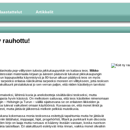
aastattelut
Artikkelit
 rauhottu!
itarinoita pop-villitysten tulosta pikkukaupunkiin
on kattava teos.
Mikko
rätessään materiaalia kirjaan ja ääneen pääsevät lukuisat pikkukaupungin
 50-luvun loppupuolelta käynnistyvä ja 80-luvun alkuun päättyvä teos on myös
rpeeksi erilaisia näkökulmia tarpeeksi moneen eri villitykseen, jotta teoksen
lttuurit pirstaloituivat jo sen verran paljon, että niiden käsittelyyn tarvitsisi
alemaiseksi, lähinnä kuvia ja anekdootteja sisältäväksi teokseksi, mutta
 ajasta hyvin käsissä. On melkoisen sattuvaa, että teos käsittelee nimenomaan
 Helsingin ja Turun – välillä sijaitsevana se on erilaisten liikkeiden ja
oa tulevat vaikutteet omaan käyttöönsä. Kuvaavaa on, että monet ilmiöt ja
sesti, mutta jättävät jälkeensä melkein pelkkiä muistikuvia.
et mukana kokemassa monia teoksessa esitettyjä tapahtumia mutta he jättävät
n lättähatut, imppaajat, hipit, progehörhöt, fiftarit ja punkkarit kuin discosta
iheiden kirjo on laaja mutta runsaus ei käänny itseään vastaan, koska nuorison
kia taistellaan. Eri alakulttuurit esiintyvät rinta rinnan, vaikka monet olivatkin