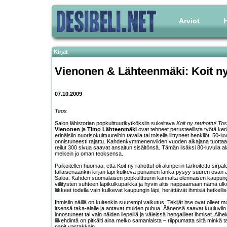
Arviot
H
Kirjat
Vienonen & Lähteenmäki: Koit ny
07.10.2009
Teos
Salon lähistorian popkulttuurikytköksiin sukeltava
Koit ny rauhottu! Tos
Vienonen
ja
Timo Lähteenmäki
ovat tehneet perusteellista työtä ke
erinäisiin nuorisokulttuureihin tavalla tai toisella liittyneet henkilöt.
onnistuneesti rajattu. Kahdenkymmenenviiden vuoden aikajana tuottaa ta
reilut 300 sivua saavat ansaitun sisältönsä. Tämän lisäksi 80-luvulla alaku
melkein jo oman teoksensa.
Paikoitellen huomaa, että Koit ny rahottu! oli alunperin tarkoitettu sirp
tällaisenaankin kirjan läpi kulkeva punainen lanka pysyy suuren osan
Saloa. Kahden suomalaisen popkulttuurin kannalta olennaisen kaupungin –
villitysten suhteen läpikulkupaikka ja hyvin altis nappaamaan nämä ulk
liikkeet todella vain kulkevat kaupungin läpi, herättävät ihmisiä hetkelli
Ihmisiin näillä on kuitenkin suurempi vaikutus. Tekijät itse ovat olle
itsensä taka-alalle ja antavat muiden puhua. Äänensä saavat kuuluviin nii
innostuneet tai vain näiden liepeillä ja väleissä hengailleet ihmiset. A
liikehdintä on pitkälti aina melko samanlaista – riippumatta siitä minkä ta
napit vastakkain.