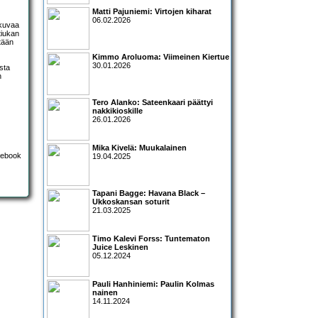
Matti Pajuniemi: Virtojen kiharat
06.02.2026
 kuvaa
tiukan
ltään
Kimmo Aroluoma: Viimeinen Kiertue
30.01.2026
sta
n
Tero Alanko: Sateenkaari päättyi
nakkikioskille
26.01.2026
Mika Kivelä: Muukalainen
19.04.2025
Tapani Bagge: Havana Black –
Ukkoskansan soturit
21.03.2025
Timo Kalevi Forss: Tuntematon
Juice Leskinen
05.12.2024
Pauli Hanhiniemi: Paulin Kolmas
nainen
14.11.2024