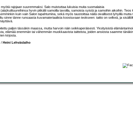
yötä rajojaan suuremmaksi. Salo muistuttaa lukuisia muita suomalaisia
(ala)kulttuureihinsa hyvin pitkälti samoilla tavoilla, samoista syistä ja samoihin aikoihin. Teos
leisemminkin kuin vain Salon tapahtumina, sekä myös taustoittaa näitä oivallisesti lyhyillä mutta 
ripoteltu sinne tänne runsaasta kuvamateriaalista koostuvaan teokseen: taitto on selkeä, ja sisällö
näyttävä.
joitettu paljon tässäkin maassa, mutta harvoin näin seikkaperäisesti. Yksityisistä elämäntarinoi
ta, elämää enemmän tai vähemmän muokkaavista taitteista, joiden ansiosta saamme tänäki
ien kirjosta.
s /
Heini Lehväslaiho