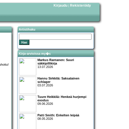
Kirjaudu
Rekisteröidy
|
Artistihaku
Kirja-arvioissa my�s
Markus Rantanen: Suuri
säkkipillikirja
13.07.2026
Hannu Sirkkilä: Saksalainen
schlager
03.07.2026
Tuure Heikkilä: Henkeä hurjempi
exodus
09.06.2026
Patti Smith: Enkelten leipää
08.05.2026