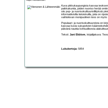
Kuva pikkukaupungista kasvaa teoksen m
paikkakuntia, joiden nuoriso herää omiin 
siis pop- ja nuorisokulttuurivillityksiä y
informatiivisilla tietoiskuilla, joita on 
vaihtelevan monipuolinen teos on myös 
Populaari- ja nuorisokulttuureista on kir
kasvaa kuvia sukupolvien käännekohdis
päivänä nauttia kohtuullisesta alakulttuur
Teksti:
Jani Ekblom
, kirjailijakuva: Teo
Lukukertoja:
5854