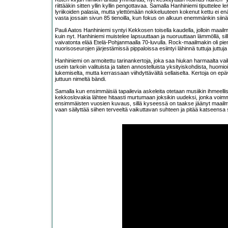
riittääkin sitten yllin kyllin pengottavaa. Samalla Hanhiniemi tiputtelee le
lyriikoiden palasia, mutta ylettömään nokkeluuteen kokenut kettu ei en
vasta jossain sivun 85 tienoilla, kun fokus on alkuun enemmänkin sii
Pauli Aatos Hanhiniemi syntyi Kekkosen toisella kaudella, jolloin maailma
kuin nyt. Hanhiniemi muistelee lapsuuttaan ja nuoruuttaan lämmöllä, sill
vaivatonta elää Etelä-Pohjanmaalla 70-luvulla. Rock-maailmakin oli p
nuorisoseurojen järjestämissä pippaloissa esiintyi lähinnä tuttuja juttuja j
Hanhiniemi on armoitettu tarinankertoja, joka saa hiukan harmaalta v
usein tarkoin valituista ja taiten annostelluista yksityiskohdista, huomi
lukemiselta, mutta kerrassaan viihdyttävältä sellaiselta. Kertoja on ep
juttuun nimeltä bändi.
Samalla kun ensimmäisiä tapailevia askeleita otetaan musiikin ihmeel
kekkoslovakia lähtee hitaasti murtumaan joksikin uudeksi, jonka voimme
ensimmäisten vuosien kuvaus, sillä kyseessä on taakse jäänyt maailm
vaan säilyttää siihen terveeltä vaikuttavan suhteen ja pitää katseensa