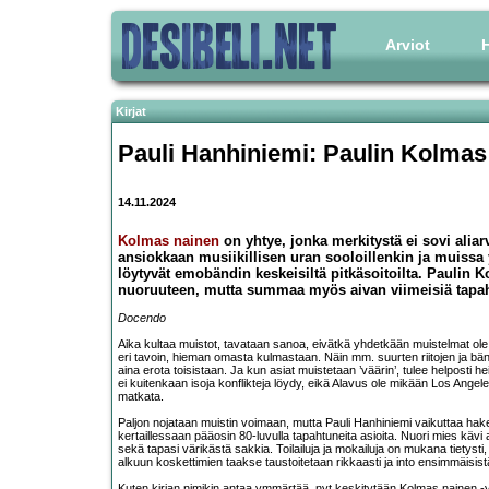
Arviot
H
Kirjat
Pauli Hanhiniemi: Paulin Kolmas
14.11.2024
Kolmas nainen
on yhtye, jonka merkitystä ei sovi aliar
ansiokkaan musiikillisen uran sooloillenkin ja muissa
löytyvät emobändin keskeisiltä pitkäsoitoilta. Paulin 
nuoruuteen, mutta summaa myös aivan viimeisiä tapa
Docendo
Aika kultaa muistot, tavataan sanoa, eivätkä yhdetkään muistelmat ole 
eri tavoin, hieman omasta kulmastaan. Näin mm. suurten riitojen ja bän
aina erota toisistaan. Ja kun asiat muistetaan ’väärin’, tulee helposti hei
ei kuitenkaan isoja konflikteja löydy, eikä Alavus ole mikään Los Angel
matkata.
Paljon nojataan muistin voimaan, mutta Pauli Hanhiniemi vaikuttaa hake
kertaillessaan pääosin 80-luvulla tapahtuneita asioita. Nuori mies kävi a
sekä tapasi värikästä sakkia. Toilailuja ja mokailuja on mukana tietysti
alkuun koskettimien taakse taustoitetaan rikkaasti ja into ensimmäisistä
Kuten kirjan nimikin antaa ymmärtää, nyt keskitytään Kolmas nainen 