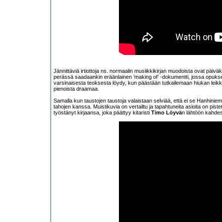
Jännittäviä irtiottoja ns. normaalin musiikkikirjan muodoista ovat päiv
perässä saadaankin eräänlainen ’making of’ -dokumentti, jossa opuks
varsinaisesta teoksesta löydy, kun päästään tutkailemaan hiukan leikkaa
pienoista draamaa.
Samalla kun taustojen taustoja valaistaan selviää, että ei se Hanhinie
tahojen kanssa. Muistikuvia on vertailtu ja tapahtuneita asioita on piste
työstänyt kirjaansa, joka päättyy kitaristi
Timo Löyvä
n lähtöön kahdes