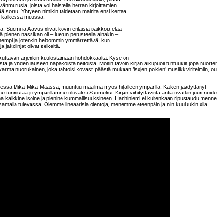
ivänmurusia, joista voi haistella herran kirjoittamien
ää sorru. Yhtyeen nimikin taidetaan mainita ensi kertaa
nä kaikessa muussa.
, Suomi ja Alavus olivat kovin erilaisia paikkoja elää
ä pienen nassikan oli – luetun perusteella ainakin –
ienempi ja jotenkin helpommin ymmärrettävä, kun
a jakolinjat olivat selkeitä.
aikuttavan arjenkin kuulostamaan hohdokkaalta. Kyse on
oista ja yhden lauseen napakoista heitoista. Monin tavoin kirjan alkupuoli tuntuukin jopa nuorte
ävarma nuorukainen, joka tahtoisi kovasti päästä mukaan ’isojen poikien’ musiikkiviritelmiin, o
lisessä Mikä-Mikä-Maassa, muuntuu maailma myös hiljalleen ympärillä. Kaiken jäädyttänyt
 tunnistaa jo ympärillämme olevaksi Suomeksi. Kirjan viihdyttävintä antia ovatkin juuri noid
a kaikkine isoine ja pienine kummallisuuksineen. Hanhiniemi ei kuitenkaan ripustaudu menn
 samalla tulevassa. Olemme lineaarisia olentoja, menemme eteenpäin ja niin kuuluukin olla.