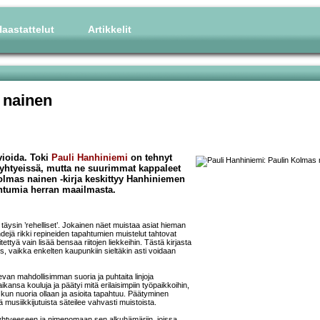
aastattelut
Artikkelit
 nainen
vioida. Toki
Pauli Hanhiniemi
on tehnyt
 yhtyeissä, mutta ne suurimmat kappaleet
Kolmas nainen -kirja keskittyy Hanhiniemen
htumia herran maailmasta.
täysin ’rehelliset’. Jokainen näet muistaa asiat hieman
dejä rikki repineiden tapahtumien muistelut tahtovat
tettyä vain lisää bensaa riitojen liekkeihin. Tästä kirjasta
es, vaikka enkelten kaupunkiin sieltäkin asti voidaan
van mahdollisimman suoria ja puhtaita linjoja
ikansa kouluja ja päätyi mitä erilaisimpiin työpaikkoihin,
, kun nuoria ollaan ja asioita tapahtuu. Päätyminen
 musiikkijutuista säteilee vahvasti muistoista.
-yhtyeeseen ja nimenomaan sen alkuhämäriin, joissa