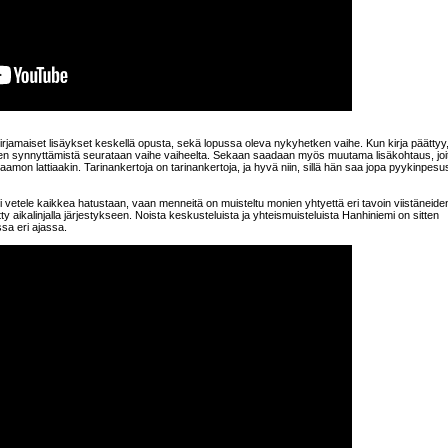
äkirjamaiset lisäykset keskellä opusta, sekä lopussa oleva nykyhetken vaihe. Kun kirja päättyy
en synnyttämistä seurataan vaihe vaiheelta. Sekaan saadaan myös muutama lisäkohtaus, joit
mon lattiaakin. Tarinankertoja on tarinankertoja, ja hyvä niin, sillä hän saa jopa pyykinpesust
mi vetele kaikkea hatustaan, vaan menneitä on muisteltu monien yhtyettä eri tavoin viistäneide
tty aikalinjalla järjestykseen. Noista keskusteluista ja yhteismuisteluista Hanhiniemi on sitten
sa eri ajassa.