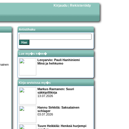
Kirjaudu
Rekisteröidy
|
Artistihaku
Lue my�s n�m�
Levyarvio: Pauli Hanhiniemi
Minä ja hehkumo
Kirja-arvioissa my�s
Markus Rantanen: Suuri
säkkipillikirja
13.07.2026
Hannu Sirkkilä: Saksalainen
schlager
03.07.2026
Tuure Heikkilä: Henkeä hurjempi