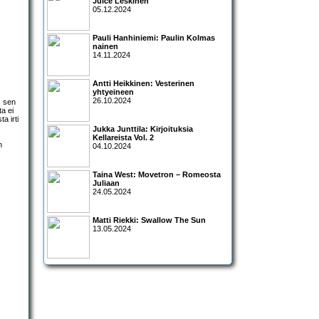
Juice Leskinen
05.12.2024
Pauli Hanhiniemi: Paulin Kolmas
nainen
14.11.2024
Antti Heikkinen: Vesterinen
yhtyeineen
26.10.2024
, sen
a ei
a irti
Jukka Junttila: Kirjoituksia
Kellareista Vol. 2
n
04.10.2024
Taina West: Movetron – Romeosta
Juliaan
24.05.2024
Matti Riekki: Swallow The Sun
13.05.2024