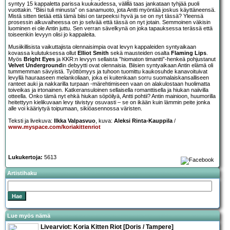
syntyy 15 kappaletta parissa kuukaudessa, välillä taas jankataan tyhjää puoli
vuottakin. ”Biisi tuli minusta” on sanamuoto, jota Antti myöntää joskus käyttäneensä.
Mistä sitten tietää että tämä biisi on tarpeeksi hyvä ja se on nyt tässä? Yleensä
prosessin alkuvaiheessa on jo selvää että tässä on nyt jotain. Semmoinen väkisin
luominen ei ole Antin juttu. Sen verran sävelkynä on joka tapauksessa terässä että
toiseenkin levyyn olisi jo kappaleita.
Musiikillisista vaikuttajista olennaisimpia ovat levyn kappaleiden syntyaikaan
kovassa kulutuksessa ollut
Elliot Smith
sekä mausteiden osalta
Flaming Lips
.
Myös
Bright Eyes
ja KKR:n levyyn sellaista ”hiomaton timantti”-henkeä pohjustanut
Velvet Underground
in debyytti ovat olennaisia. Biisien syntyaikaan Antin elämä oli
tummemman sävyistä. Työttömyys ja tuhoon tuomittu kaukosuhde kanavoituivat
levyllä hauraaseen melankoliaan, joka ei kuitenkaan sorru suomalaiskansalliseen
ranteet auki ja nakkarilla turpaan -märehtimiseen vaan on alakulostaan huolimatta
toiveikas ja irtonainen. Katkeransuloinen sellaisella romanttisella ja hiukan naiivilla
otteella. Onko tämä nyt ehkä hiukan söpöilyä, Antti pohtii? Antin mainioon, huumorilla
heitettyyn kielikuvaan levy tiivistyy osuvasti – se on ikään kuin lämmin peite jonka
alle voi kääriytyä toipumaan, sikiöasennossa väristen.
Teksti ja livekuva:
Ilkka Valpasvuo
, kuva:
Aleksi Rinta-Kauppila
/
www.myspace.com/koriakittenriot
Lukukertoja:
5613
Artistihaku
Lue myös nämä
Livearviot:
Koria Kitten Riot
[Doris / Tampere]