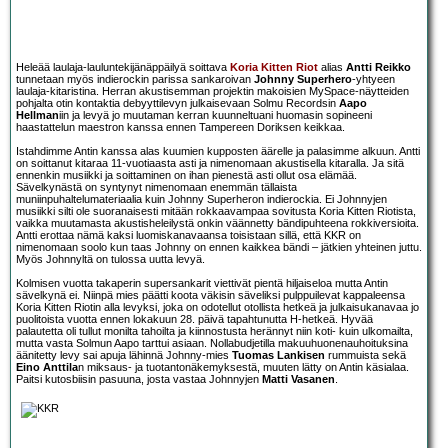
Heleää laulaja-lauluntekijänäppäilyä soittava
Koria Kitten Riot
alias
Antti Reikko
tunnetaan myös indierockin parissa sankaroivan
Johnny Superhero
-yhtyeen
laulaja-kitaristina. Herran akustisemman projektin makoisien MySpace-näytteiden
pohjalta otin kontaktia debyyttilevyn julkaisevaan Solmu Recordsin
Aapo
Hellman
iin ja levyä jo muutaman kerran kuunneltuani huomasin sopineeni
haastattelun maestron kanssa ennen Tampereen Doriksen keikkaa.
Istahdimme Antin kanssa alas kuumien kupposten äärelle ja palasimme alkuun. Antti
on soittanut kitaraa 11-vuotiaasta asti ja nimenomaan akustisella kitaralla. Ja sitä
ennenkin musiikki ja soittaminen on ihan pienestä asti ollut osa elämää.
Sävelkynästä on syntynyt nimenomaan enemmän tällaista
muniinpuhaltelumateriaalia kuin Johnny Superheron indierockia. Ei Johnnyjen
musiikki silti ole suoranaisesti mitään rokkaavampaa sovitusta Koria Kitten Riotista,
vaikka muutamasta akustisheleilystä onkin väännetty bändipuhteena rokkiversioita.
Antti erottaa nämä kaksi luomiskanavaansa toisistaan sillä, että KKR on
nimenomaan soolo kun taas Johnny on ennen kaikkea bändi – jätkien yhteinen juttu.
Myös Johnnyltä on tulossa uutta levyä.
Kolmisen vuotta takaperin supersankarit viettivät pientä hiljaiseloa mutta Antin
sävelkynä ei. Niinpä mies päätti koota väkisin säveliksi pulppuilevat kappaleensa
Koria Kitten Riotin alla levyksi, joka on odotellut otollista hetkeä ja julkaisukanavaa jo
puolitoista vuotta ennen lokakuun 28. päivä tapahtunutta H-hetkeä. Hyvää
palautetta oli tullut monilta tahoilta ja kiinnostusta herännyt niin koti- kuin ulkomailta,
mutta vasta Solmun Aapo tarttui asiaan. Nollabudjetilla makuuhuonenauhoituksina
äänitetty levy sai apuja lähinnä Johnny-mies
Tuomas Lankisen
rummuista sekä
Eino Anttila
n miksaus- ja tuotantonäkemyksestä, muuten lätty on Antin käsialaa.
Paitsi kutosbiisin pasuuna, josta vastaa Johnnyjen
Matti Vasanen
.