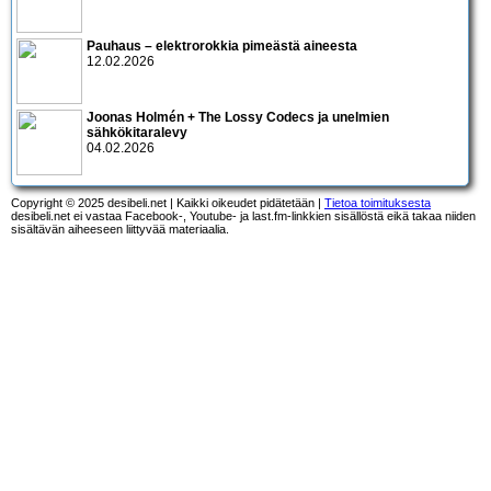
Pauhaus – elektrorokkia pimeästä aineesta
12.02.2026
Joonas Holmén + The Lossy Codecs ja unelmien
sähkökitaralevy
04.02.2026
Copyright © 2025 desibeli.net | Kaikki oikeudet pidätetään |
Tietoa toimituksesta
desibeli.net ei vastaa Facebook-, Youtube- ja last.fm-linkkien sisällöstä eikä takaa niiden
sisältävän aiheeseen liittyvää materiaalia.