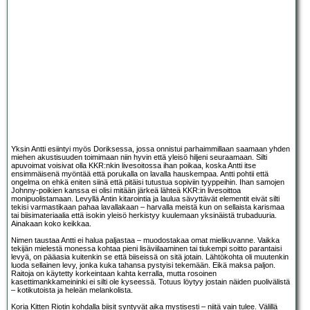
Yksin Antti esiintyi myös Doriksessa, jossa onnistui parhaimmillaan saamaan yhden
miehen akustisuuden toimimaan niin hyvin että yleisö hiljeni seuraamaan. Silti
apuvoimat voisivat olla KKR:nkin livesoitossa ihan poikaa, koska Antti itse
ensimmäisenä myöntää että porukalla on lavalla hauskempaa. Antti pohtii että
ongelma on ehkä eniten siinä että pitäisi tutustua sopiviin tyyppeihin. Ihan samojen
Johnny-poikien kanssa ei olisi mitään järkeä lähteä KKR:in livesoittoa
monipuolistamaan. Levyllä Antin kitarointia ja laulua sävyttävät elementit eivät silti
tekisi varmastikaan pahaa lavallakaan – harvalla meistä kun on sellaista karismaa
tai biisimateriaalia että isokin yleisö herkistyy kuulemaan yksinäistä trubaduuria.
Ainakaan koko keikkaa.
Nimen taustaa Antti ei halua paljastaa – muodostakaa omat mielikuvanne. Vaikka
tekijän mielestä monessa kohtaa pieni lisäviilaaminen tai tiukempi soitto parantaisi
levyä, on pääasia kuitenkin se että biiseissä on sitä jotain. Lähtökohta oli muutenkin
luoda sellainen levy, jonka kuka tahansa pystyisi tekemään. Eikä maksa paljon.
Raitoja on käytetty korkeintaan kahta kerralla, mutta rosoinen
kasettimankkameininki ei silti ole kyseessä. Totuus löytyy jostain näiden puolivälistä
– kotikutoista ja heleän melankolista.
Koria Kitten Riotin kohdalla biisit syntyvät aika mystisesti – niitä vain tulee. Välillä