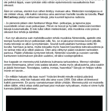
ole pelkkä läppä, vaan tykkään siitä vähän epävireisestä nasaaliudesta ihan
oikeasti.
Ääni on voimaa, etenkin kun siihen limittyy mukaan aika. Mielestäni nostalgiassa ei
ole mitään vikaa, sillä kaikki rakentuu aina aiemman harteille tavalla tai toisella.
Paul
McCartney
päätyi soittamaan biisejä, joita kuunteli lapsena radiosta.
- Jo pienestä pitäen olen fanittanut Mega Man -pelisarjaa, ja lapsena jopa
suunnittelin oman osan pelisarjaan. Piirsin ne bossit ja hyräilin mielessäni kenttien
biisejä koulumatkalla. Ei toki tullut silloin mieleenkään, että musiikkia voisi joskus
oikeasti itse tehdä ja äänittää.
- Kun nyt aikuisena sain mahdollisuuden tehdä musiikkia Nintendolla, ajattelin että
teenpä huvikseni levyn pelkästään sillä. No, se ei jaksanut innostaa kovin pitkälle,
mutta tekstejä se alkoi synnyttämään. Soundi tuotti päähäni huminaa sieltä 90-
luvulta: harmaus ja lama, mutta toisaalta myös haaveet kauniista tulevaisuudesta ja
ne tarinat mitä oli jo silloin päässä. Olen aina viihtynyt pääni sisäisten tarinoiden
parissa. Päätin yhdistää syntyneet tekstit, Nintendo-soundin ja vuosien varrella
karttuneen kokemuksen joksikin uudeksi, eli täksi sooloprojektiksi.
Itse kappale on menneisyyttä kahdesta kulmasta tarkasteleva. Mennyt nähdään
onnen ihmemaana, johon voisi palata takaisin, mutta myös aikakautena, joka saakin
jo jäädä historiaan. Nostalgiaa, satiiria, ironiaa, haaveilua? Sävyjä on helppo tulkita
monin eri tavoin...
- En millään haluaisi olla taas nuori! Ystäväni ilmoitti minulle eräänä päivänä
puhelimessa, että hän haluaisi että olisi aina vuosi 1999. Että silloin oli ilmeisesti
kaikki paremmin. En pysty samaistumaan tähän yhtään. Menneisyyttä voi muistella
silloin tällöin, ehkä ottaa sieltä parhaat jutut mukaan nykyaikaan, mutta ei sinne kyllä
kannata jäädä haikailemaan.