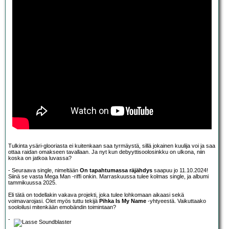
Tulkinta ysäri-glooriasta ei kuitenkaan saa tyrmäystä, sillä jokainen kuulija voi ja saa
ottaa raidan omakseen tavallaan. Ja nyt kun debyyttisoolosinkku on ulkona, niin
koska on jatkoa luvassa?
- Seuraava single, nimeltään
On tapahtumassa räjähdys
saapuu jo 11.10.2024!
Siinä se vasta Mega Man -riffi onkin. Marraskuussa tulee kolmas single, ja albumi
tammikuussa 2025.
Eli tätä on todellakin vakava projekti, joka tulee lohkomaan aikaasi sekä
voimavarojasi. Olet myös tuttu tekijä
Pihka Is My Name
-yhtyeestä. Vaikuttaako
sooloilusi mitenkään emobändin toimintaan?
-