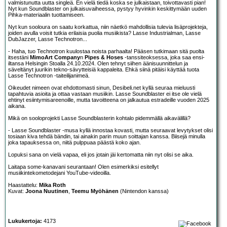
valmistunutta uutta singleä. En vielä tiedä koska se julkaistaan, toivottavasti pian!
Nyt kun Soundblaster on julkaisuvaiheessa, pystyy hyvinkin keskittymään uuden
Pihka-materiaalin tuottamiseen.
Nyt kun sooloura on saatu korkattua, niin näetkö mahdollisia tulevia lisäprojekteja,
joiden avulla voisit tutkia erilaisia puolia musiikista? Lasse Industrialman, Lasse
DubJazzer, Lasse Technotron...
- Haha, tuo Technotron kuulostaa noista parhaalta! Pääsen tutkimaan sitä puolta
itsestäni
MimoArt Company
n
Pipes & Hoses
-tanssiteoksessa, joka saa ensi-
iltansa Helsingin Stoalla 24.10.2024. Olen tehnyt siihen äänisuunnittelun ja
säveltänyt juurikin tekno-sävytteisiä kappaleita. Ehkä siinä pitäisi käyttää tuota
Lasse Technotron -taiteilijanimeä.
Oikeudet nimeen ovat ehdottomasti sinun, Desibeli.net kyllä seuraa mieluusti
tapahtuvia asioita ja ottaa vastaan musiikin. Lasse Soundblaster ei itse ole vielä
ehtinyt esiintymisareenoille, mutta tavoitteena on jalkautua estradeille vuoden 2025
aikana.
Mikä on sooloprojekti Lasse Soundblasterin kohtalo pidemmällä aikavälillä?
- Lasse Soundblaster -musa kyllä innostaa kovasti, mutta seuraavat levytykset olisi
tosiaan kiva tehdä bändin, tai ainakin parin muun soittajan kanssa. Biisejä minulla
joka tapauksessa on, niitä pulppuaa päästä koko ajan.
Lopuksi sana on vielä vapaa, eli jos jotain jäi kertomatta niin nyt olisi se aika.
Laitapa some-kanavani seurantaan! Olen esimerkiksi esitellyt
musiikintekometodejani YouTube-videoilla.
Haastattelu:
Mika Roth
Kuvat:
Joona Nuutinen
,
Teemu Myöhänen
(Nintendon kanssa)
Lukukertoja:
4173