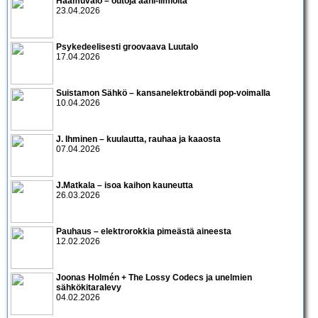
Haamuvalo – outoja ääni-ilmiöitä
23.04.2026
Psykedeelisesti groovaava Luutalo
17.04.2026
Suistamon Sähkö – kansanelektrobändi pop-voimalla
10.04.2026
J. Ihminen – kuulautta, rauhaa ja kaaosta
07.04.2026
J.Matkala – isoa kaihon kauneutta
26.03.2026
Pauhaus – elektrorokkia pimeästä aineesta
12.02.2026
Joonas Holmén + The Lossy Codecs ja unelmien
sähkökitaralevy
04.02.2026