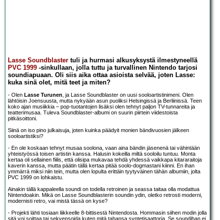
Lasse Soundblaster
tuli ja hurmasi alkusyksystä ilmestyneellä
PVC 1999
-sinkullaan, jolla tuttu ja turvallinen Nintendo tarjosi
soundiapuaan. Oli siis aika ottaa asioista selvää, joten Lasse:
kuka sinä olet, mitä teet ja miten?
- Olen
Lasse Turunen
, ja Lasse Soundblaster on uusi sooloartistinimeni. Olen
lähtöisin Joensuusta, mutta nykyään asun puoliksi Helsingissä ja Berliinissä. Teen
koko ajan musiikkia – pop-tuotantojen lisäksi olen tehnyt paljon TV-tunnareita ja
teatterimusaa. Tuleva Soundblaster-albumi on suurin piirtein viidestoista
pitkäsoittoni.
Siinä on iso pino julkaisuja, joten kuinka päädyit monien bändivuosien jälkeen
sooloartistiksi?
- En ole koskaan tehnyt musaa soolona, vaan aina bändin jäsenenä tai vähintään
yhteistyössä toisen artistin kanssa. Halusin kokeilla miltä sooloilu tuntuu. Monta
kertaa oli sellainen fiilis, että olisipa mukavaa tehdä yhdessä vaikkapa kitararaitoja
kaverin kanssa, mutta päätin tällä kertaa pitää soolo-dogmastani kiinni. En ihan
ymmärrä miksi niin tein, mutta olen lopulta erittäin tyytyväinen tähän albumiin, jolta
PVC 1999 on lohkaistu.
Ainakin tällä kappaleella soundi on todella retroinen ja seassa taitaa olla modattua
Nintendoakin. Mikä on Lasse Soundblasterin soundin ydin, oletko retrosti moderni,
modernisti retro, vai mistä tässä on kyse?
- Projekti lähti tosiaan liikkeelle 8-bittisestä Nintendosta. Hommasin siihen modin jolla
sitä voi soittaa tai sekvensoida kuten mitä tahansa syntetisaattoria. Se soundihan ei