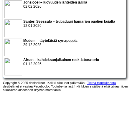
Jonsjooel – luovuuden lähteiden jäljillä
02.02.2026
Santeri Seessalo – trubaduuri hämärien puotien kujalta
12.01.2026
Modem – täyteläistä synapoppia
29.12.2025
Airuet – kahdeksanjalkainen rock-laboratorio
01.12.2025
Copyright © 2025 desibeli.net | Kaikki oikeudet pidätetään |
Tietoa toimituksesta
desibeli.net ei vastaa Facebook-, Youtube- ja last.fm-linkkien sisällöstä eikä takaa niiden
sisältävän aiheeseen liittyvää materiaalia.