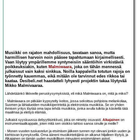
Musiikki on rajaton mahdollisuus, tavataan sanoa, mutta
harmillisen harvoin noin pääsee tapahtumaan kirjaimellisesti.
Vaan löytyy ympärillemme syntyneisiin sääntöihin virkistäviä
poikkeuksiakin, kuten
Malmiwaara
, joka on tähän mennessä
julkaissut vain kaksi sinkkua. Noilla kappaleilla totutun rajoja on
työnnetty kauemmas, eikä mitään ole tarvinnut edes rikkoa tai
kaataa. Desibeli.net haastatteli lyhyesti projektin takaa löytyvää
Mikko Malmivaaraa.
Lähdetäänkö liikkeelle peruskysymyksistä, eli mikä Malmiwaara on, mitä ja miksi?
- Malmiwaara on pitkään kypsytelty keitos, jossa sekoittuu pohjoista melankoliaa,
Suomen ja lähialueiden musiikkiperinteitä ja elektronista musiikkia. Se on yhden
ihmisen yritys löytää oma tapa tehdä musiikkia, jonka avulla tulkita ja käsitellä tätä
maailmaa ja elettyä elämää.
Julkaisit syyskuussa debyyttisinkkusi, joka on nimetty osuvasti.
Alkajainen
on
instrumentaalikappale, joten mitä sen otsikko tahtoo sanoa sinulle ja meille?
- Monen vuoden tuskastelun ja etsimisen jälkeen tunnen nyt olevani jonkin uuden ja
kiehtovan kynnyksellä. Oma ääneni musiikintekijänä on alkanut hiljalleen löytyä, ja
Alkajainen on tämän uuden musiikillisen minuuteni ensimmäinen askel.