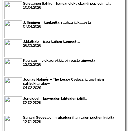
Suistamon Sähkö – kansanelektrobändi pop-voimalla
10.04.2026
J. Ihminen – kuulautta, rauhaa ja kaaosta
07.04.2026
J.Matkala – isoa kaihon kauneutta
26.03.2026
Pauhaus – elektrorokkia pimeästä aineesta
12.02.2026
Joonas Holmén + The Lossy Codecs ja unelmien
sähkökitaralevy
04.02.2026
Jonsjooel – luovuuden lähteiden jäljillä
02.02.2026
Santeri Seessalo – trubaduuri hämärien puotien kujalta
12.01.2026