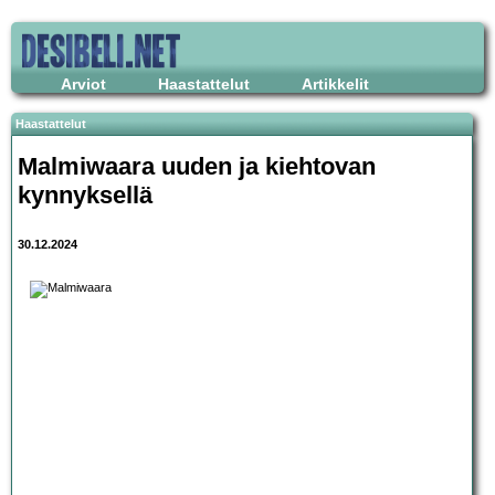
Arviot
Haastattelut
Artikkelit
Haastattelut
Malmiwaara uuden ja kiehtovan
kynnyksellä
30.12.2024