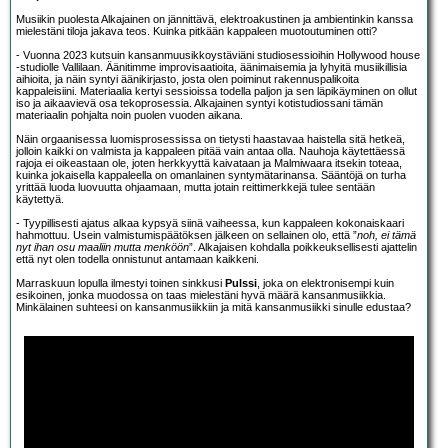
Musiikin puolesta Alkajainen on jännittävä, elektroakustinen ja ambientinkin kanssa
mielestäni tiloja jakava teos. Kuinka pitkään kappaleen muotoutuminen otti?
- Vuonna 2023 kutsuin kansanmuusikkoystäviäni studiosessioihin Hollywood house
-studiolle Vallilaan. Äänitimme improvisaatioita, äänimaisemia ja lyhyitä musiikillisia
aihioita, ja näin syntyi äänikirjasto, josta olen poiminut rakennuspalikoita
kappaleisiini. Materiaalia kertyi sessioissa todella paljon ja sen läpikäyminen on ollut
iso ja aikaavievä osa tekoprosessia. Alkajainen syntyi kotistudiossani tämän
materiaalin pohjalta noin puolen vuoden aikana.
Näin orgaanisessa luomisprosessissa on tietysti haastavaa haistella sitä hetkeä,
jolloin kaikki on valmista ja kappaleen pitää vain antaa olla. Nauhoja käytettäessä
rajoja ei oikeastaan ole, joten herkkyyttä kaivataan ja Malmiwaara itsekin toteaa,
kuinka jokaisella kappaleella on omanlainen syntymätarinansa. Sääntöjä on turha
yrittää luoda luovuutta ohjaamaan, mutta jotain reittimerkkejä tulee sentään
käytettyä.
- Tyypillisesti ajatus alkaa kypsyä siinä vaiheessa, kun kappaleen kokonaiskaari
hahmottuu. Usein valmistumispäätöksen jälkeen on sellainen olo, että ”
noh, ei tämä
nyt ihan osu maaliin mutta menköön
”. Alkajaisen kohdalla poikkeuksellisesti ajattelin
että nyt olen todella onnistunut antamaan kaikkeni.
Marraskuun lopulla ilmestyi toinen sinkkusi
Pulssi
, joka on elektronisempi kuin
esikoinen, jonka muodossa on taas mielestäni hyvä määrä kansanmusiikkia.
Minkälainen suhteesi on kansanmusiikkiin ja mitä kansanmusiikki sinulle edustaa?