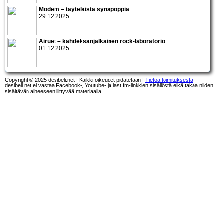
Modem – täyteläistä synapoppia
29.12.2025
Airuet – kahdeksanjalkainen rock-laboratorio
01.12.2025
Copyright © 2025 desibeli.net | Kaikki oikeudet pidätetään |
Tietoa toimituksesta
desibeli.net ei vastaa Facebook-, Youtube- ja last.fm-linkkien sisällöstä eikä takaa niiden
sisältävän aiheeseen liittyvää materiaalia.