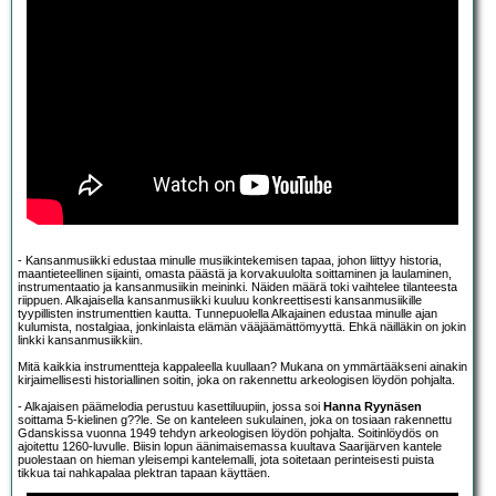
- Kansanmusiikki edustaa minulle musiikintekemisen tapaa, johon liittyy historia,
maantieteellinen sijainti, omasta päästä ja korvakuulolta soittaminen ja laulaminen,
instrumentaatio ja kansanmusiikin meininki. Näiden määrä toki vaihtelee tilanteesta
riippuen. Alkajaisella kansanmusiikki kuuluu konkreettisesti kansanmusiikille
tyypillisten instrumenttien kautta. Tunnepuolella Alkajainen edustaa minulle ajan
kulumista, nostalgiaa, jonkinlaista elämän vääjäämättömyyttä. Ehkä näilläkin on jokin
linkki kansanmusiikkiin.
Mitä kaikkia instrumentteja kappaleella kuullaan? Mukana on ymmärtääkseni ainakin
kirjaimellisesti historiallinen soitin, joka on rakennettu arkeologisen löydön pohjalta.
- Alkajaisen päämelodia perustuu kasettiluupiin, jossa soi
Hanna Ryynäsen
soittama 5-kielinen g??le. Se on kanteleen sukulainen, joka on tosiaan rakennettu
Gdanskissa vuonna 1949 tehdyn arkeologisen löydön pohjalta. Soitinlöydös on
ajoitettu 1260-luvulle. Biisin lopun äänimaisemassa kuultava Saarijärven kantele
puolestaan on hieman yleisempi kantelemalli, jota soitetaan perinteisesti puista
tikkua tai nahkapalaa plektran tapaan käyttäen.