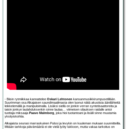
- Biisin rytmiikkaa kannattelee
Oskari Lehtonen
kansanmusiikkirumpusetillään.
Suurimman osa Alkajaisen saundimaailmasta olen luonut näitä akustisia äänilähteitä
leikkelemällä ja manipuloimalla. Lisäksi siellä on jonkin verran syntetisaattoreita ja
taisin jonkun laulahduksenkin sinne laulaa… viimeisen silauksen raidalle antoi
tuottaja-miksaaja
Paavo Malmberg
, joka hioi tuotantoani ja lisäili sinne muutamia
yksityiskohtia.
Alkajaista seurasi marraskuinen Pulssi ja levykin on kuuleman mukaan suunnitteilla.
Mitään tarkkoja päivämääriä ei ole vielä lyöty lukkoon, mutta vakaa tarkoitus on