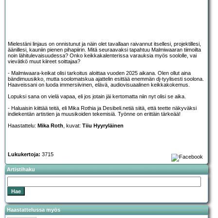
Mielestäni linjaus on onnistunut ja näin olet tavallaan raivannut itsellesi, projektillesi,
äänillesi, kauniin pienen pihapiirin. Mitä seuraavaksi tapahtuu Malmiwaaran tiimoilta
noin lähitulevaisuudessa? Onko keikkakalenterissa varauksia myös soololle, vai
vievätkö muut kiireet soittajaa?
- Malmiwaara-keikat olisi tarkoitus aloittaa vuoden 2025 aikana. Olen ollut aina
bändimuusikko, mutta soolomatskua ajattelin esittää enemmän dj-tyylisesti soolona.
Haaveissani on luoda immersiivinen, elävä, audiovisuaalinen keikkakokemus.
Lopuksi sana on vielä vapaa, eli jos jotain jäi kertomatta niin nyt olisi se aika.
- Haluaisin kiittää teitä, eli Mika Rothia ja Desibeli.netiä siitä, että teette näkyväksi
indiekentän artistien ja muusikoiden tekemisiä. Työnne on erittäin tärkeää!
Haastattelu:
Mika Roth
, kuvat:
Tiiu Hyyryläinen
Lukukertoja:
3715
Artistihaku
Haastattelussa myös