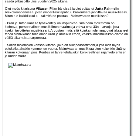
saada pitkäsoitto ulos vuoden 2025 aikana.
Olet myös kitaristina
Viitasen Piia
n bändissä ja olet soittanut
Jutta Rahmel
in
livekokoonpanossa, joten ympärilläsi tapahtuu kaikenlaista jännittävää musiikillisesti.
Miten tuo kaikki kuuluu - tai mitä se poistaa - Malmiwaaran musiikissa?
- Piian ja Jutan kanssa työskentely on inspiroivaa, sillä heillä molemmilla on
kiehtova, persoonallinen musiikillinen maailma ja vahva oma ääni - arvoja, joita
itsekin tavoittelen musiikissani. Arvostan myös sitä kuinka molemmat ovat jaksaneet
tehdä sinnikkäästi töitä oman uran ja musiikin eteen, vaikka indiemuusikon elämä on
välillä aikamoista tarpomista.
- Soitan molempien kanssa kitaraa, joka on ollut pääsoittimeni ja jota olen myös
opiskellut ainakin kymmenen vuotta. Malmiwaaran musiikista olen kuitenkin jättänyt
kitaran kokonaan pois. Kenties oli tarve tehdä jokin konkreettinen rajanveto entisen
ja uuden välille.