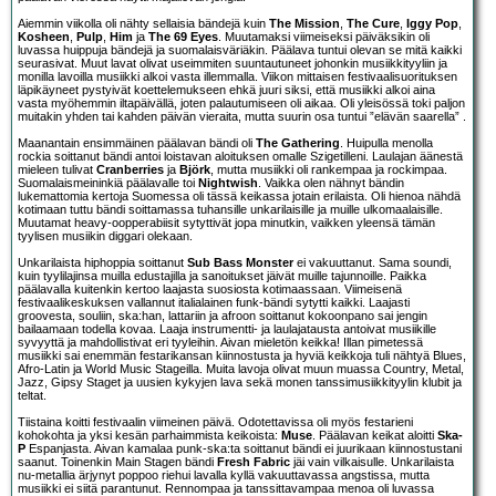
Aiemmin viikolla oli nähty sellaisia bändejä kuin
The Mission
,
The Cure
,
Iggy Pop
,
Kosheen
,
Pulp
,
Him
ja
The 69 Eyes
. Muutamaksi viimeiseksi päiväksikin oli
luvassa huippuja bändejä ja suomalaisväriäkin. Päälava tuntui olevan se mitä kaikki
seurasivat. Muut lavat olivat useimmiten suuntautuneet johonkin musiikkityyliin ja
monilla lavoilla musiikki alkoi vasta illemmalla. Viikon mittaisen festivaalisuorituksen
läpikäyneet pystyivät koettelemukseen ehkä juuri siksi, että musiikki alkoi aina
vasta myöhemmin iltapäivällä, joten palautumiseen oli aikaa. Oli yleisössä toki paljon
muitakin yhden tai kahden päivän vieraita, mutta suurin osa tuntui ”elävän saarella” .
Maanantain ensimmäinen päälavan bändi oli
The Gathering
. Huipulla menolla
rockia soittanut bändi antoi loistavan aloituksen omalle Szigetilleni. Laulajan äänestä
mieleen tulivat
Cranberries
ja
Björk
, mutta musiikki oli rankempaa ja rockimpaa.
Suomalaismeininkiä päälavalle toi
Nightwish
. Vaikka olen nähnyt bändin
lukemattomia kertoja Suomessa oli tässä keikassa jotain erilaista. Oli hienoa nähdä
kotimaan tuttu bändi soittamassa tuhansille unkarilaisille ja muille ulkomaalaisille.
Muutamat heavy-oopperabiisit sytyttivät jopa minutkin, vaikken yleensä tämän
tyylisen musiikin diggari olekaan.
Unkarilaista hiphoppia soittanut
Sub Bass Monster
ei vakuuttanut. Sama soundi,
kuin tyylilajinsa muilla edustajilla ja sanoitukset jäivät muille tajunnoille. Paikka
päälavalla kuitenkin kertoo laajasta suosiosta kotimaassaan. Viimeisenä
festivaalikeskuksen vallannut italialainen funk-bändi sytytti kaikki. Laajasti
groovesta, souliin, ska:han, lattariin ja afroon soittanut kokoonpano sai jengin
bailaamaan todella kovaa. Laaja instrumentti- ja laulajatausta antoivat musiikille
syvyyttä ja mahdollistivat eri tyyleihin. Aivan mieletön keikka! Illan pimetessä
musiikki sai enemmän festarikansan kiinnostusta ja hyviä keikkoja tuli nähtyä Blues,
Afro-Latin ja World Music Stageilla. Muita lavoja olivat muun muassa Country, Metal,
Jazz, Gipsy Staget ja uusien kykyjen lava sekä monen tanssimusiikkityylin klubit ja
teltat.
Tiistaina koitti festivaalin viimeinen päivä. Odotettavissa oli myös festarieni
kohokohta ja yksi kesän parhaimmista keikoista:
Muse
. Päälavan keikat aloitti
Ska-
P
Espanjasta. Aivan kamalaa punk-ska:ta soittanut bändi ei juurikaan kiinnostustani
saanut. Toinenkin Main Stagen bändi
Fresh Fabric
jäi vain vilkaisulle. Unkarilaista
nu-metallia ärjynyt poppoo riehui lavalla kyllä vakuuttavassa angstissa, mutta
musiikki ei siitä parantunut. Rennompaa ja tanssittavampaa menoa oli luvassa