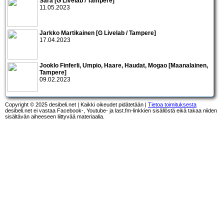
Sara [G Livelab / Tampere]
11.05.2023
Jarkko Martikainen [G Livelab / Tampere]
17.04.2023
Jooklo Finferli, Umpio, Haare, Haudat, Mogao [Maanalainen,
Tampere]
09.02.2023
Copyright © 2025 desibeli.net | Kaikki oikeudet pidätetään |
Tietoa toimituksesta
desibeli.net ei vastaa Facebook-, Youtube- ja last.fm-linkkien sisällöstä eikä takaa niiden
sisältävän aiheeseen liittyvää materiaalia.