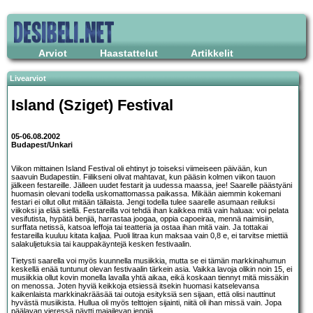
Arviot
Haastattelut
Artikkelit
Livearviot
Island (Sziget) Festival
05-06.08.2002
Budapest/Unkari
Viikon mittainen Island Festival oli ehtinyt jo toiseksi viimeiseen päivään, kun
saavuin Budapestiin. Fiilikseni olivat mahtavat, kun pääsin kolmen viikon tauon
jälkeen festareille. Jälleen uudet festarit ja uudessa maassa, jee! Saarelle päästyäni
huomasin olevani todella uskomattomassa paikassa. Mikään aiemmin kokemani
festari ei ollut ollut mitään tällaista. Jengi todella tulee saarelle asumaan reiluksi
viikoksi ja elää siellä. Festareilla voi tehdä ihan kaikkea mitä vain haluaa: voi pelata
vesifutista, hypätä benjiä, harrastaa joogaa, oppia capoeiraa, mennä naimisiin,
surffata netissä, katsoa leffoja tai teatteria ja ostaa ihan mitä vain. Ja tottakai
festareilla kuuluu kitata kaljaa. Puoli litraa kun maksaa vain 0,8 e, ei tarvitse miettiä
salakuljetuksia tai kauppakäyntejä kesken festivaalin.
Tietysti saarella voi myös kuunnella musiikkia, mutta se ei tämän markkinahumun
keskellä enää tuntunut olevan festivaalin tärkein asia. Vaikka lavoja olikin noin 15, ei
musiikkia ollut kovin monella lavalla yhtä aikaa, eikä koskaan tiennyt mitä missäkin
on menossa. Joten hyviä keikkoja etsiessä itsekin huomasi katselevansa
kaikenlaista markkinakrääsää tai outoja esityksiä sen sijaan, että olisi nauttinut
hyvästä musiikista. Hullua oli myös telttojen sijainti, niitä oli ihan missä vain. Jopa
päälavan vieressä näytti majailevan jengiä.