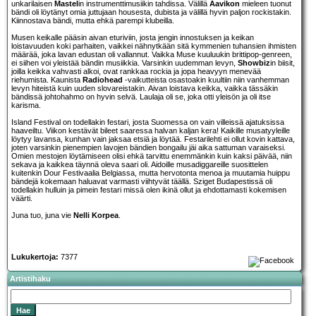
unkarilaisen
Mastel
in instrumenttimusiikin tahdissa. Välillä
Aavikon
mieleen tuonut
bändi oli löytänyt omia juttujaan housesta, dubista ja välillä hyvin paljon rockistakin.
Kiinnostava bändi, mutta ehkä parempi klubeilla.
Musen keikalle pääsin aivan eturiviin, josta jengin innostuksen ja keikan
loistavuuden koki parhaiten, vaikkei nähnytkään sitä kymmenien tuhansien ihmisten
määrää, joka lavan edustan oli vallannut. Vaikka Muse kuuluukin brittipop-genreen,
ei siihen voi yleistää bändin musiikkia. Varsinkin uudemman levyn,
Showbiz
in biisit,
joilla keikka vahvasti alkoi, ovat rankkaa rockia ja jopa heavyyn menevää
riehumista. Kaunista
Radiohead
-vaikutteista osastoakin kuultiin niin vanhemman
levyn hiteistä kuin uuden slovareistakin. Aivan loistava keikka, vaikka tässäkin
bändissä johtohahmo on hyvin selvä. Laulaja oli se, joka otti yleisön ja oli itse
karisma.
Island Festival on todellakin festari, josta Suomessa on vain villeissä ajatuksissa
haaveiltu. Viikon kestävät bileet saaressa halvan kaljan kera! Kaikille musatyyleille
löytyy lavansa, kunhan vain jaksaa etsiä ja löytää. Festarilehti ei ollut kovin kattava,
joten varsinkin pienempien lavojen bändien bongailu jäi aika sattuman varaiseksi.
Omien mestojen löytämiseen olisi ehkä tarvittu enemmänkin kuin kaksi päivää, niin
sekava ja kaikkea täynnä oleva saari oli. Aidoille musadiggareille suosittelen
kuitenkin Dour Festivaalia Belgiassa, mutta hervotonta menoa ja muutamia huippu
bändejä kokemaan haluavat varmasti viihtyvät täällä. Sziget Budapestissä oli
todellakin hulluin ja pimein festari missä olen ikinä ollut ja ehdottamasti kokemisen
väärti.
Juna tuo, juna vie
Nelli Korpea
.
Lukukertoja:
7377
Artistihaku