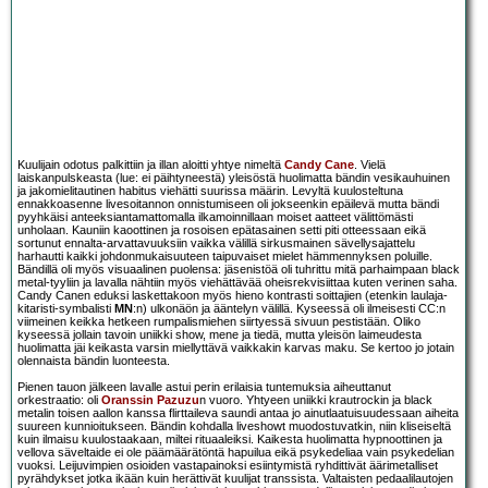
Kuulijain odotus palkittiin ja illan aloitti yhtye nimeltä
Candy Cane
. Vielä
laiskanpulskeasta (lue: ei päihtyneestä) yleisöstä huolimatta bändin vesikauhuinen
ja jakomielitautinen habitus viehätti suurissa määrin. Levyltä kuulosteltuna
ennakkoasenne livesoitannon onnistumiseen oli jokseenkin epäilevä mutta bändi
pyyhkäisi anteeksiantamattomalla ilkamoinnillaan moiset aatteet välittömästi
unholaan. Kauniin kaoottinen ja rosoisen epätasainen setti piti otteessaan eikä
sortunut ennalta-arvattavuuksiin vaikka välillä sirkusmainen sävellysajattelu
harhautti kaikki johdonmukaisuuteen taipuvaiset mielet hämmennyksen poluille.
Bändillä oli myös visuaalinen puolensa: jäsenistöä oli tuhrittu mitä parhaimpaan black
metal-tyyliin ja lavalla nähtiin myös viehättävää oheisrekvisiittaa kuten verinen saha.
Candy Canen eduksi laskettakoon myös hieno kontrasti soittajien (etenkin laulaja-
kitaristi-symbalisti
MN
:n) ulkonäön ja ääntelyn välillä. Kyseessä oli ilmeisesti CC:n
viimeinen keikka hetkeen rumpalismiehen siirtyessä sivuun pestistään. Oliko
kyseessä jollain tavoin uniikki show, mene ja tiedä, mutta yleisön laimeudesta
huolimatta jäi keikasta varsin miellyttävä vaikkakin karvas maku. Se kertoo jo jotain
olennaista bändin luonteesta.
Pienen tauon jälkeen lavalle astui perin erilaisia tuntemuksia aiheuttanut
orkestraatio: oli
Oranssin Pazuzu
n vuoro. Yhtyeen uniikki krautrockin ja black
metalin toisen aallon kanssa flirttaileva saundi antaa jo ainutlaatuisuudessaan aiheita
suureen kunnioitukseen. Bändin kohdalla liveshowt muodostuvatkin, niin kliseiseltä
kuin ilmaisu kuulostaakaan, miltei rituaaleiksi. Kaikesta huolimatta hypnoottinen ja
vellova säveltaide ei ole päämäärätöntä hapuilua eikä psykedeliaa vain psykedelian
vuoksi. Leijuvimpien osioiden vastapainoksi esiintymistä ryhdittivät äärimetalliset
pyrähdykset jotka ikään kuin herättivät kuulijat transsista. Valtaisten pedaalilautojen