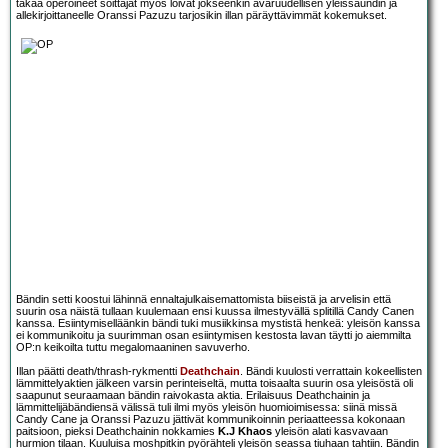
takaa operoineet soittajat myös loivat jokseenkin avaruudellisen yleissaundin ja
allekirjoittaneelle Oranssi Pazuzu tarjosikin illan päräyttävimmät kokemukset.
Bändin setti koostui lähinnä ennaltajulkaisemattomista biiseistä ja arvelisin että
suurin osa näistä tullaan kuulemaan ensi kuussa ilmestyvällä splitillä Candy Canen
kanssa. Esiintymiselläänkin bändi tuki musiikkinsa mystistä henkeä: yleisön kanssa
ei kommunikoitu ja suurimman osan esiintymisen kestosta lavan täytti jo aiemmilta
OP:n keikoilta tuttu megalomaaninen savuverho.
Illan päätti death/thrash-rykmentti
Deathchain
. Bändi kuulosti verrattain kokeellisten
lämmittelyaktien jälkeen varsin perinteiseltä, mutta toisaalta suurin osa yleisöstä oli
saapunut seuraamaan bändin raivokasta aktia. Erilaisuus Deathchainin ja
lämmittelijäbändiensä välissä tuli ilmi myös yleisön huomioimisessa: siinä missä
Candy Cane ja Oranssi Pazuzu jättivät kommunikoinnin periaatteessa kokonaan
paitsioon, pieksi Deathchainin nokkamies
K.J Khaos
yleisön alati kasvavaan
hurmion tilaan. Kuuluisa moshpitkin pyörähteli yleisön seassa tiuhaan tahtiin. Bändin