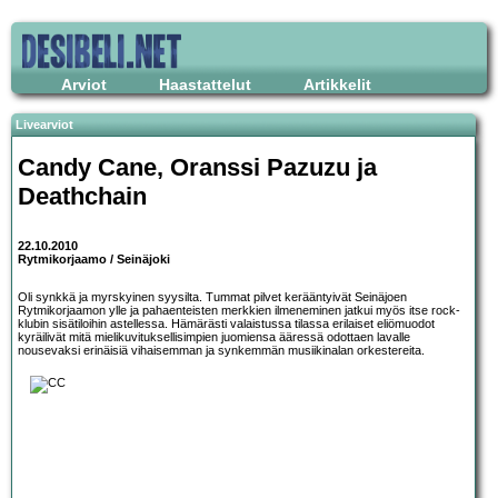
Arviot
Haastattelut
Artikkelit
Livearviot
Candy Cane, Oranssi Pazuzu
ja
Deathchain
22.10.2010
Rytmikorjaamo / Seinäjoki
Oli synkkä ja myrskyinen syysilta. Tummat pilvet kerääntyivät Seinäjoen
Rytmikorjaamon ylle ja pahaenteisten merkkien ilmeneminen jatkui myös itse rock-
klubin sisätiloihin astellessa. Hämärästi valaistussa tilassa erilaiset eliömuodot
kyräilivät mitä mielikuvituksellisimpien juomiensa ääressä odottaen lavalle
nousevaksi erinäisiä vihaisemman ja synkemmän musiikinalan orkestereita.