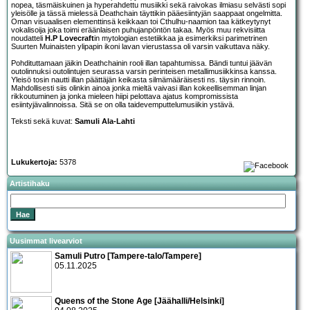
nopea, täsmäiskuinen ja hyperahdettu musiikki sekä raivokas ilmiasu selvästi sopi
yleisölle ja tässä mielessä Deathchain täyttikin pääesiintyjän saappaat ongelmitta.
Oman visuaalisen elementtinsä keikkaan toi Cthulhu-naamion taa kätkeytynyt
vokalisoija joka toimi eräänlaisen puhujanpöntön takaa. Myös muu rekvisiitta
noudatteli
H.P Lovecraft
in mytologian estetiikkaa ja esimerkiksi parimetrinen
Suurten Muinaisten ylipapin ikoni lavan vierustassa oli varsin vaikuttava näky.
Pohdituttamaan jäikin Deathchainin rooli illan tapahtumissa. Bändi tuntui jäävän
outolinnuksi outolintujen seurassa varsin perinteisen metallimusiikkinsa kanssa.
Yleisö tosin nautti illan päättäjän keikasta silmämääräisesti ns. täysin rinnoin.
Mahdollisesti siis olinkin ainoa jonka mieltä vaivasi illan kokeellisemman linjan
rikkoutuminen ja jonka mieleen hiipi pelottava ajatus kompromissista
esiintyjävalinnoissa. Sitä se on olla taidevemputtelumusiikin ystävä.
Teksti sekä kuvat:
Samuli Ala-Lahti
Lukukertoja:
5378
Artistihaku
Uusimmat livearviot
Samuli Putro [Tampere-talo/Tampere]
05.11.2025
Queens of the Stone Age [Jäähalli/Helsinki]