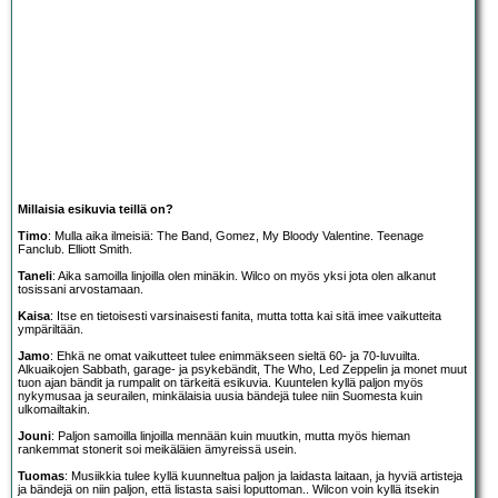
Millaisia esikuvia teillä on?
Timo
: Mulla aika ilmeisiä: The Band, Gomez, My Bloody Valentine. Teenage
Fanclub. Elliott Smith.
Taneli
: Aika samoilla linjoilla olen minäkin. Wilco on myös yksi jota olen alkanut
tosissani arvostamaan.
Kaisa
: Itse en tietoisesti varsinaisesti fanita, mutta totta kai sitä imee vaikutteita
ympäriltään.
Jamo
: Ehkä ne omat vaikutteet tulee enimmäkseen sieltä 60- ja 70-luvuilta.
Alkuaikojen Sabbath, garage- ja psykebändit, The Who, Led Zeppelin ja monet muut
tuon ajan bändit ja rumpalit on tärkeitä esikuvia. Kuuntelen kyllä paljon myös
nykymusaa ja seurailen, minkälaisia uusia bändejä tulee niin Suomesta kuin
ulkomailtakin.
Jouni
: Paljon samoilla linjoilla mennään kuin muutkin, mutta myös hieman
rankemmat stonerit soi meikäläien ämyreissä usein.
Tuomas
: Musiikkia tulee kyllä kuunneltua paljon ja laidasta laitaan, ja hyviä artisteja
ja bändejä on niin paljon, että listasta saisi loputtoman.. Wilcon voin kyllä itsekin