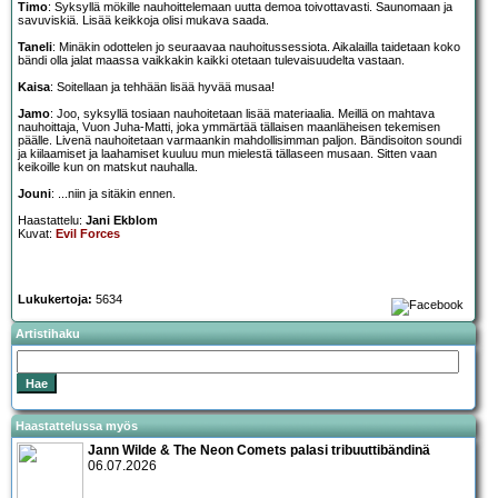
Timo
: Syksyllä mökille nauhoittelemaan uutta demoa toivottavasti. Saunomaan ja
savuviskiä. Lisää keikkoja olisi mukava saada.
Taneli
: Minäkin odottelen jo seuraavaa nauhoitussessiota. Aikalailla taidetaan koko
bändi olla jalat maassa vaikkakin kaikki otetaan tulevaisuudelta vastaan.
Kaisa
: Soitellaan ja tehhään lisää hyvää musaa!
Jamo
: Joo, syksyllä tosiaan nauhoitetaan lisää materiaalia. Meillä on mahtava
nauhoittaja, Vuon Juha-Matti, joka ymmärtää tällaisen maanläheisen tekemisen
päälle. Livenä nauhoitetaan varmaankin mahdollisimman paljon. Bändisoiton soundi
ja kiilaamiset ja laahamiset kuuluu mun mielestä tällaseen musaan. Sitten vaan
keikoille kun on matskut nauhalla.
Jouni
: ...niin ja sitäkin ennen.
Haastattelu:
Jani Ekblom
Kuvat:
Evil Forces
Lukukertoja:
5634
Artistihaku
Haastattelussa myös
Jann Wilde & The Neon Comets palasi tribuuttibändinä
06.07.2026