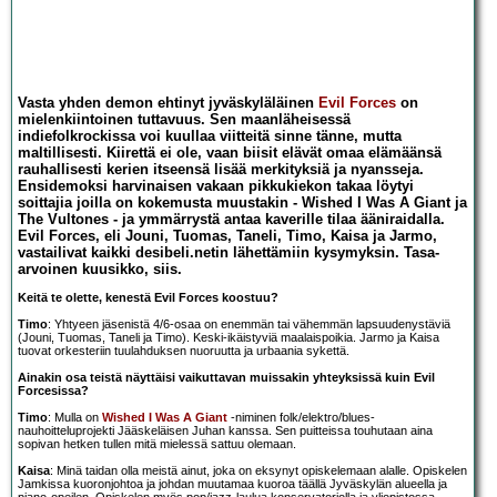
Vasta yhden demon ehtinyt jyväskyläläinen
Evil Forces
on
mielenkiintoinen tuttavuus. Sen maanläheisessä
indiefolkrockissa voi kuullaa viitteitä sinne tänne, mutta
maltillisesti. Kiirettä ei ole, vaan biisit elävät omaa elämäänsä
rauhallisesti kerien itseensä lisää merkityksiä ja nyansseja.
Ensidemoksi harvinaisen vakaan pikkukiekon takaa löytyi
soittajia joilla on kokemusta muustakin - Wished I Was A Giant ja
The Vultones - ja ymmärrystä antaa kaverille tilaa ääniraidalla.
Evil Forces, eli Jouni, Tuomas, Taneli, Timo, Kaisa ja Jarmo,
vastailivat kaikki desibeli.netin lähettämiin kysymyksin. Tasa-
arvoinen kuusikko, siis.
Keitä te olette, kenestä Evil Forces koostuu?
Timo
: Yhtyeen jäsenistä 4/6-osaa on enemmän tai vähemmän lapsuudenystäviä
(Jouni, Tuomas, Taneli ja Timo). Keski-ikäistyviä maalaispoikia. Jarmo ja Kaisa
tuovat orkesteriin tuulahduksen nuoruutta ja urbaania sykettä.
Ainakin osa teistä näyttäisi vaikuttavan muissakin yhteyksissä kuin Evil
Forcesissa?
Timo
: Mulla on
Wished I Was A Giant
-niminen folk/elektro/blues-
nauhoitteluprojekti Jääskeläisen Juhan kanssa. Sen puitteissa touhutaan aina
sopivan hetken tullen mitä mielessä sattuu olemaan.
Kaisa
: Minä taidan olla meistä ainut, joka on eksynyt opiskelemaan alalle. Opiskelen
Jamkissa kuoronjohtoa ja johdan muutamaa kuoroa täällä Jyväskylän alueella ja