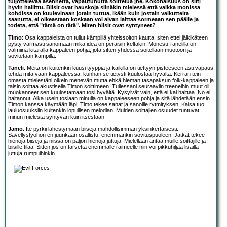
tuijottelevaa asennetta, vapautunutta soittelua jne. Kokonaisuus on silti
hyvin hallittu. Biisit ovat hauskoja siinäkin mielessä että vaikka monissa
kohdissa on kuulevinaan jotain tuttua, ikään kuin jostain vaikutteita
saanutta, ei oikeastaan koskaan voi aivan laittaa sormeaan sen päälle ja
todeta, että "tämä on tätä". Miten biisit ovat syntyneet?
Timo
: Osa kappaleista on tullut kämpillä yhteissoiton kautta, siten ettei jälkikäteen
pysty varmasti sanomaan mikä idea on peräisin keltäkin. Monesti Tanelilla on
valmiina kitaralla kappaleen pohja, jota sitten yhdessä soitellaan muotoon ja
sovitetaan kämpillä.
Taneli
: Meitä on kuitenkin kuusi tyyppiä ja kaikilla on tiettyyn pisteeseen asti vapaus
tehdä mitä vaan kappaleessa, kunhan se tietysti kuulostaa hyvältä. Kerran tein
omasta mielestäni oikein menevän mutta ehkä hieman tasapaksun folk-kappaleen ja
taisin soittaa akustisella Timon soittimeen. Tullessani seuraaviin treeneihin muut oli
muokanneet sen kuulostamaan tosi hyvältä. Kysyivät vain, että ei kai haittaa. No ei
haitannut. Aika usein tosiaan minulla on kappaleeseen pohja ja sitä lähdetään ensin
Timon kanssa käymään läpi. Timo tekee sanat ja sanoille rytmityksen. Kaisa tuo
lauluosuuksiin kuitenkin lopullisen melodian. Muiden soittajien osuudet tuntuvat
minun mielestä syntyvän kuin itsestään.
Jamo
: Ite pyrkii lähestymään biisejä mahdollisimman yksinkertaisesti.
Sävellystyöhön en juurikaan osallistu, enemmänkin sovituspuoleen. Jätkät tekee
hienoja biisejä ja niissä on paljon hienoja juttuja. Mielellään antaa muille soittajille ja
biisille tilaa. Sitten jos on tarvetta enemmälle räimeelle niin voi pikkuhiljaa lisäillä
juttuja rumpuihinkin.