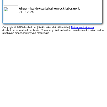
Airuet – kahdeksanjalkainen rock-laboratorio
01.12.2025
Copyright © 2025 desibeli.net | Kaikki oikeudet pidätetään |
Tietoa toimituksesta
desibeli.net ei vastaa Facebook-, Youtube- ja last.fm-linkkien sisällöstä eikä takaa niiden
sisältävän aiheeseen liittyvää materiaalia.