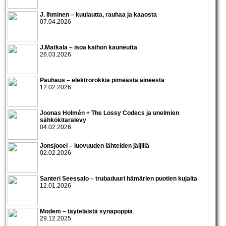
J. Ihminen – kuulautta, rauhaa ja kaaosta
07.04.2026
J.Matkala – isoa kaihon kauneutta
26.03.2026
Pauhaus – elektrorokkia pimeästä aineesta
12.02.2026
Joonas Holmén + The Lossy Codecs ja unelmien
sähkökitaralevy
04.02.2026
Jonsjooel – luovuuden lähteiden jäljillä
02.02.2026
Santeri Seessalo – trubaduuri hämärien puotien kujalta
12.01.2026
Modem – täyteläistä synapoppia
29.12.2025