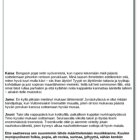
Kaisa
: Bongasin pojat netin syövereistä, kun rupesi tekemään mieli päästä
soittelemaan johonkin rentoon porukkaan. Minä taasen ihmettelen edelleenkin sitä,
miten hyvä tuuri mulla kävi – siis ihan älytön! Tyypit on älyttömän taitavia ja tyylitaju
kohdallaan ja just sopivan maanläheinen meininki. Itellä tuli heti semmonen fiilis, että
omat biisit rullaa parhaiten ja että kyllähän noita kappaleita kannattaa äänitellä talteen
– ainakin itelle muistoksi.
Jamo
: En kyllä pitkään miettinyt mukaan lähtemistä! Jyväskylässä ei ollut mitään
bändijuttuja, kun Vultonesiakin treenattiin muualla, joten oli tosi mukavaa päästä
hyvän porukan kanssa soittamaan hyvää musaa.
Jouni
: Taisi olla vappupäivä kun kotikylillä, paikallisen kuppilan nurkkapöydässä
Timo kysäisi mukaan soittamaan. Seuraavalla viikolla taisin jo löytää itseni
ensimmäisistä treeneistä. Treenikselle oltiin jo aiemmin viritelty jotain
nauhoitusvälineitä, joten kynnys alkaa nauhoittelemaan soittoja oli hyvin matala.
Ette saatteessa sen suuremmin lähde määrittelemään musiikkianne. Kuulen
monipuolisesti folkia, popia, alt-rockia, surinaa, jylhyyttä, vähän kenkiin