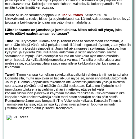
piano-opeilen. Opiskelen myös pop/jazz-laulua konservatoriolla ja yliopistossa
musakasvatusta. Keikkoja teen suht tiuhaan, vaihtelevilla kokoonpanoilla. Eli ei
mitään kovin jännää kerrottavaa.
Jamo
: Mulla on sellanen poppoo kun
The Vultones
. Sellasta 60- 70-
lukuvaikutteista rock-, blues- ja psykedeliatouhua. Lähitulevaisuudessa lienee levyä
tulossa ja keikkojakin tehdään niin paljon kuin mahdollista.
Lähtökohtanne on jameissa ja jumituksissa. Miten teistä tuli yhtye, joka
myös päätyi nauhoittamaan soittoaan?
Timo
: 2010 ryhdyttiin Tuomaksen ja Tanelin kanssa soittelemaan enemmän, ja
tekemään biisejä vähän siltä pohjalta, ettei niitä heti tungettaisi täyteen, vaan yritettiin
pitää homma joteskin simppelinä. Jouni tuli aika nopeesti soittamaan bassoa, kun
kysyttiin, ja syksyllä 2010 tuli Kaisa laulamaan ja sitten myöhemmin Jarmo
soittamaan rumpuja. Siitä eteenpäin suunta on ollut koko ajan oman musiikin
tekemisessä. Ja kyllä allekirjoittaneella ja varmasti Tanelilla on ollut alusta asti
mielessä se, että biisejä pitäisi saada nauhalle ja keikkojakin olisi kiva päästä
tekemään.
Taneli
: Timon kanssa kun ollaan soiteltu aika paljonkin yhdessä, niin se tuntui aika
luonnolliselta, mutta mukavaa oli heti alkuun myös se, miten ennakkoluulottomasti
Jouni ja Tuomas kappaleiden tekemisen otti. Äänitettiin jamitusta yöllä ja mietittiin
seuraavana päivänä, että mitähän tässäkin soitetaan. Kaisa me löydettiin netti-
ilmoituksen tuloksena ja vieläkin vähän ihmettelen, että se tuli vielä
koelaulutilaisuuden jälkeenkin käymään meidän treeniksellä. Oli varmaankin yksi
kappale sovittu soitettavaksi ja sekin meni sitten soittajien osalta päin seiniä.
Rumpalimme Jamo taas bongattiin The Vultonesin keikalta. Katsottiin Timon ja
Tuomaksen kanssa, että siinäpä kyvykäs mies ja keikan loputtua minuutin
juttutuokion jälkeen oltiin jo sovittu treenipäivä.