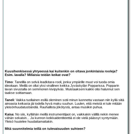
Kuusihenkisessä yhtyeessä kai kuitenkin on oltava jonkinlaisia rooleja?
Esim. lavalla? Millaisia teidän keikat ovat?
Timo
: Tanelilla on selvä leadkitara-rooli, jonka ympärille muut voi tuoda omia
ideoitaan. Meillä on ollut yksi virallinen keikka Jyväskylän Popparissa. Popparin
lavan sivustalla on semmonen kivipylväs. Muistaakseni kaikki olisi halunnut sen
taakse soittamaan.
Taneli
: Vaikka tuollainen esillä oleminen sotii minun luonnetta vastaan niin kyllä siitä
ainoasta keikasta jäi todella hyvä maku suuhun. Luulen, että meistä ei tule mitään
yleisönhuudatusbändiä. Rauhallista jökötystä, antaa musiikin puhua.
Kaisa
: No siis, kyllähän meillä instrumenttijaot on, vaikkakin välillä nekin menee
vähän sekaisin... Ja kunnon keikkaidentiteettiä ei ole vielä päässyt syntymään.
Yleisö huutelee huudattamattakin.
Mitä suunnitelmia teillä on tulevaisuuden suhteen?