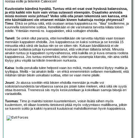
nostaa esille ja tietenkin Calexicon!
Kuulostatte bändinä hyvältä. Tuntuu että eri osat ovat hyvässä balanssissa,
ja että kaikki niin kuin vain virtaa sulavasti eteenpäin. Osaatteko arvioida
mistä moinen voisi johtua? Voiko sillä olla jotain tekemistä sen kanssa, että
ette käsittääkseni ole ottaneet mitään kiveen hakattuja rooleja yhtyeessä?
Timo
: Ehkä se johtuu siitä, että osataan antaa kappaleissa ns. ”tilaa” toisillemme, ja
kuunnella toistemme soittoa. Kenelläkään ei ole varsinaista tarvetta kiilata toisen
edelle. Yritetään mennä ns. kappaleiden, eikä soittajien ehdoilla.
Taneli
: Se onkin ollut parasta, ettei kenelläkään ole tarvetta näyttää vaan tosiaan
mennään kappaleen ehdoilla. Jos kappaleessa on kaksi sointua ja se kestää 15
minuuttia eikä siinä ole laulua niin se on sitten niin. Kukaan bändiläisistä ei ole
koskaan tuollaisia juttuja kyseenalaistanut, että voikohan tällaista tehdä. Minusta
ainakin tuntuu jo kappaleen syntyvaiheessa, että kaikilla on jo kuva omasta roolista
kappaleessa. Jos tuntuu esimerkiksi, ettei tarvita useampia kitaroita, niin aina sieltä
löytyy joku vispilä tai kilistin treeniksen nurkasta.
Kaisa
: Isolla porukalla tulee helposti vaan iso mökä, mutta onneksi löytyy malttia ja
tyylitajua. Meillä – tai ainakin itellä - on ehkä ennemminkin sellanen mentaliteetti, että
mitähän tähän biisiin uskaltaisi soittaa, ettei se vaan mene pilalle.
Jouni
: Jo alussa sovittiin että biisien ehdoilla mennään ja muille voi
soitoista/soundeista tarvittaessa sanoa jos jotain tulee mieleen, eikä siitä ole syytä
ottaa itseensä. Treenessä siis myös keskustellaan ja kokeillaan samoja biisejä eri
variaatioilla.
Tuomas
: Timo jo mainitsi toisten kuuntelemisen, voisin lisätä siihen myös
kuulemisen, eli ollaan koetettu tietoisesti pitää myös volyymitaso maltillisena, jolloin
se kaverin soitto ja kaikki nyanssit kuuluisivat mahdollisimman hyvin kappaleissa.