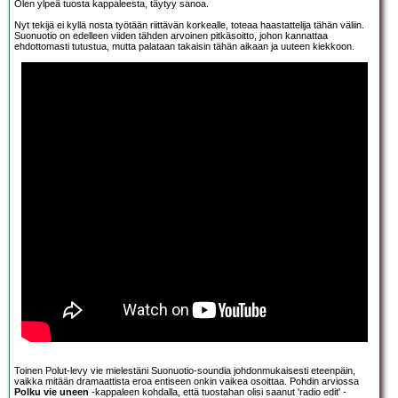
Olen ylpeä tuosta kappaleesta, täytyy sanoa.
Nyt tekijä ei kyllä nosta työtään riittävän korkealle, toteaa haastattelija tähän väliin.
Suonuotio on edelleen viiden tähden arvoinen pitkäsoitto, johon kannattaa
ehdottomasti tutustua, mutta palataan takaisin tähän aikaan ja uuteen kiekkoon.
Toinen Polut-levy vie mielestäni Suonuotio-soundia johdonmukaisesti eteenpäin,
vaikka mitään dramaattista eroa entiseen onkin vaikea osoittaa. Pohdin arviossa
Polku vie uneen
-kappaleen kohdalla, että tuostahan olisi saanut 'radio edit' -