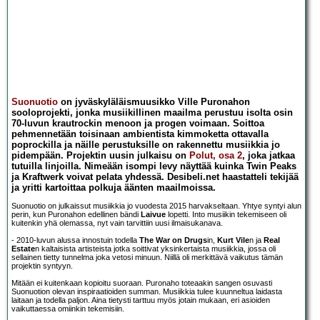
Suonuotio
on jyväskyläläismuusikko Ville Puronahon
sooloprojekti, jonka musiikillinen maailma perustuu isolta osin
70-luvun krautrockin menoon ja progen voimaan. Soittoa
pehmennetään toisinaan ambientista kimmoketta ottavalla
poprockilla ja näille perustuksille on rakennettu musiikkia jo
pidempään. Projektin uusin julkaisu on
Polut, osa 2
, joka jatkaa
tutuilla linjoilla. Nimeään isompi levy näyttää kuinka Twin Peaks
ja Kraftwerk voivat pelata yhdessä. Desibeli.net haastatteli tekijää
ja yritti kartoittaa polkuja äänten maailmoissa.
Suonuotio on julkaissut musiikkia jo vuodesta 2015 harvakseltaan. Yhtye syntyi alun
perin, kun Puronahon edellinen bändi
Laivue
lopetti. Into musiikin tekemiseen oli
kuitenkin yhä olemassa, nyt vain tarvittiin uusi ilmaisukanava.
- 2010-luvun alussa innostuin todella
The War on Drugs
in,
Kurt Vile
n ja
Real
Estate
n kaltaisista artisteista jotka soittivat yksinkertaista musiikkia, jossa oli
sellainen tietty tunnelma joka vetosi minuun. Niillä oli merkittävä vaikutus tämän
projektin syntyyn.
Mitään ei kuitenkaan kopioitu suoraan. Puronaho toteaakin sangen osuvasti
Suonuotion olevan inspiraatioiden summan. Musiikkia tulee kuunneltua laidasta
laitaan ja todella paljon. Aina tietysti tarttuu myös jotain mukaan, eri asioiden
vaikuttaessa omiinkin tekemisiin.