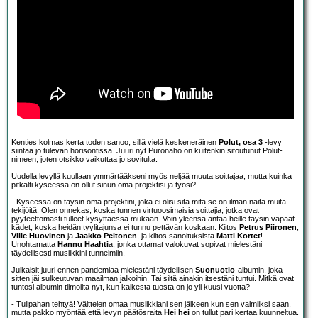
Kenties kolmas kerta toden sanoo, sillä vielä keskeneräinen
Polut, osa 3
-levy
siintää jo tulevan horisontissa. Juuri nyt Puronaho on kuitenkin sitoutunut Polut-
nimeen, joten otsikko vaikuttaa jo sovitulta.
Uudella levyllä kuullaan ymmärtääkseni myös neljää muuta soittajaa, mutta kuinka
pitkälti kyseessä on ollut sinun oma projektisi ja työsi?
- Kyseessä on täysin oma projektini, joka ei olisi sitä mitä se on ilman näitä muita
tekijöitä. Olen onnekas, koska tunnen virtuoosimaisia soittajia, jotka ovat
pyyteettömästi tulleet kysyttäessä mukaan. Voin yleensä antaa heille täysin vapaat
kädet, koska heidän tyylitajunsa ei tunnu pettävän koskaan. Kiitos
Petrus Piironen
,
Ville Huovinen
ja
Jaakko Peltonen
, ja kiitos sanoituksista
Matti Kortet
!
Unohtamatta
Hannu Haahti
a, jonka ottamat valokuvat sopivat mielestäni
täydellisesti musiikkini tunnelmiin.
Julkaisit juuri ennen pandemiaa mielestäni täydellisen
Suonuotio
-albumin, joka
sitten jäi sulkeutuvan maailman jalkoihin. Tai siltä ainakin itsestäni tuntui. Mitkä ovat
tuntosi albumin tiimoilta nyt, kun kaikesta tuosta on jo yli kuusi vuotta?
- Tulipahan tehtyä! Välttelen omaa musiikkiani sen jälkeen kun sen valmiiksi saan,
mutta pakko myöntää että levyn päätösraita
Hei hei
on tullut pari kertaa kuunneltua.