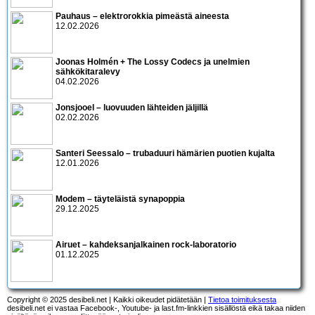
Pauhaus – elektrorokkia pimeästä aineesta
12.02.2026
Joonas Holmén + The Lossy Codecs ja unelmien
sähkökitaralevy
04.02.2026
Jonsjooel – luovuuden lähteiden jäljillä
02.02.2026
Santeri Seessalo – trubaduuri hämärien puotien kujalta
12.01.2026
Modem – täyteläistä synapoppia
29.12.2025
Airuet – kahdeksanjalkainen rock-laboratorio
01.12.2025
Copyright © 2025 desibeli.net | Kaikki oikeudet pidätetään |
Tietoa toimituksesta
desibeli.net ei vastaa Facebook-, Youtube- ja last.fm-linkkien sisällöstä eikä takaa niiden