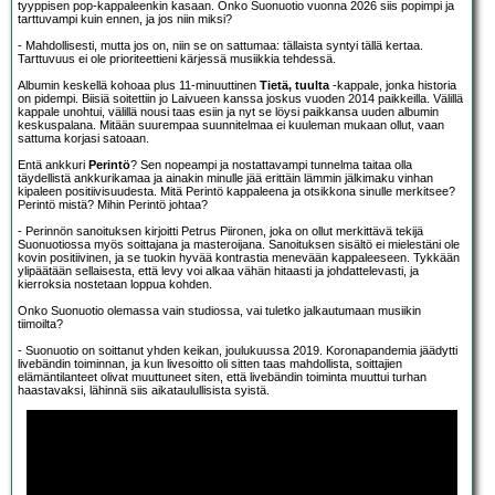
tyyppisen pop-kappaleenkin kasaan. Onko Suonuotio vuonna 2026 siis popimpi ja
tarttuvampi kuin ennen, ja jos niin miksi?
- Mahdollisesti, mutta jos on, niin se on sattumaa: tällaista syntyi tällä kertaa.
Tarttuvuus ei ole prioriteettieni kärjessä musiikkia tehdessä.
Albumin keskellä kohoaa plus 11-minuuttinen
Tietä, tuulta
-kappale, jonka historia
on pidempi. Biisiä soitettiin jo Laivueen kanssa joskus vuoden 2014 paikkeilla. Välillä
kappale unohtui, välillä nousi taas esiin ja nyt se löysi paikkansa uuden albumin
keskuspalana. Mitään suurempaa suunnitelmaa ei kuuleman mukaan ollut, vaan
sattuma korjasi satoaan.
Entä ankkuri
Perintö
? Sen nopeampi ja nostattavampi tunnelma taitaa olla
täydellistä ankkurikamaa ja ainakin minulle jää erittäin lämmin jälkimaku vinhan
kipaleen positiivisuudesta. Mitä Perintö kappaleena ja otsikkona sinulle merkitsee?
Perintö mistä? Mihin Perintö johtaa?
- Perinnön sanoituksen kirjoitti Petrus Piironen, joka on ollut merkittävä tekijä
Suonuotiossa myös soittajana ja masteroijana. Sanoituksen sisältö ei mielestäni ole
kovin positiivinen, ja se tuokin hyvää kontrastia menevään kappaleeseen. Tykkään
ylipäätään sellaisesta, että levy voi alkaa vähän hitaasti ja johdattelevasti, ja
kierroksia nostetaan loppua kohden.
Onko Suonuotio olemassa vain studiossa, vai tuletko jalkautumaan musiikin
tiimoilta?
- Suonuotio on soittanut yhden keikan, joulukuussa 2019. Koronapandemia jäädytti
livebändin toiminnan, ja kun livesoitto oli sitten taas mahdollista, soittajien
elämäntilanteet olivat muuttuneet siten, että livebändin toiminta muuttui turhan
haastavaksi, lähinnä siis aikataulullisista syistä.