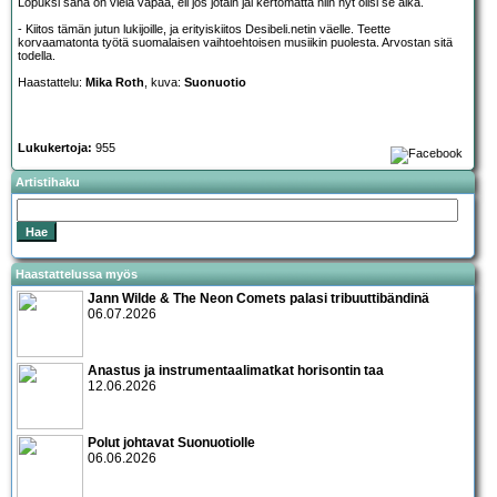
Lopuksi sana on vielä vapaa, eli jos jotain jäi kertomatta niin nyt olisi se aika.
- Kiitos tämän jutun lukijoille, ja erityiskiitos Desibeli.netin väelle. Teette
korvaamatonta työtä suomalaisen vaihtoehtoisen musiikin puolesta. Arvostan sitä
todella.
Haastattelu:
Mika Roth
, kuva:
Suonuotio
Lukukertoja:
955
Artistihaku
Haastattelussa myös
Jann Wilde & The Neon Comets palasi tribuuttibändinä
06.07.2026
Anastus ja instrumentaalimatkat horisontin taa
12.06.2026
Polut johtavat Suonuotiolle
06.06.2026