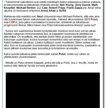
- Tärkeimmät vaikutteeni ovat edellä mainittujen lisäksi pääasiassa kitaraa soittavia,
jo edesmenneitä tai eläkeikään ehtineitä ukkoja:
Neil Young
,
Jerry Garcia
,
Mark
Knopfler
,
Michael Rother
,
J.J. Cale
,
Robert Fripp
,
Frank Zappa
jne. Aivan viime
aikoina on innostanut erityisesti
Arooj Aftab
ja
SUSS
.
Mahtavaa että mainitsit mm.
Neu!
-yhtyeestä tutun Michael Rotherin, sillä olen aina
ollut kuulevinani hänen vaikutustaan taustalla. Julkaisit alkuvuodesta 2023
Polut,
osa 1 EP:n
, joka jatkoi suomalaisen krautrockin, ambientin ja folkahtavan
progerockin liitosta. Miksi toinen osa Polut-kokonaisuudesta ilmestyi vasta nyt?
- Koska sen saamisessa itseäni tyydyttävään muotoon kesti tuon verran aikaa.
Äänitän valtaosan instrumenteista itse, ja kappaleet muotoutuvat äänittäessä
pikkuhiljaa. On tyypillistä, että äänitän jonkin biisin ja joudun äänittämään sen
kokonaan uudestaan, koska huomaan esimerkiksi että sen tempo ei ole kohdillaan.
Kaikki tuollainen vie aikaa. Lisäksi kyllästyn usein musiikkiini. Siihen auttaa vain
aika. Kun on kuukauden kuuntelematta jotain keskeneräistä tuotosta, saattaakin se
tauon jälkeen kuulostaa taas tuoreelta ja työstämisen arvoiselta.
Kaksi uusinta julkaisua pitää nimessään sanan
Polut
, mutta syy siihen on
yllättävänkin yksinkertainen.
- Minulla on Polut-niminen kappale, jonka piti tulla jo Polut, osa 1 -levylle, mutta en
saanut siitä riittävän hyvää versiota aikaiseksi.