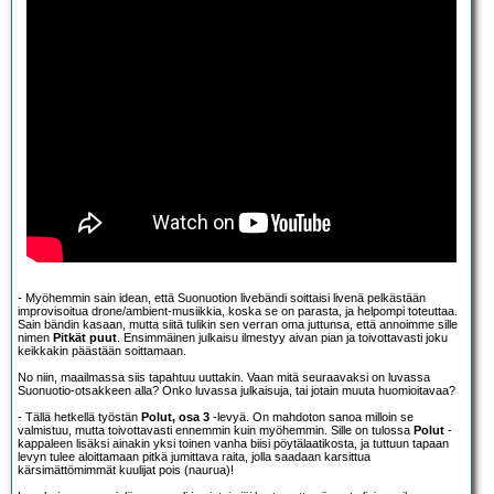
- Myöhemmin sain idean, että Suonuotion livebändi soittaisi livenä pelkästään
improvisoitua drone/ambient-musiikkia, koska se on parasta, ja helpompi toteuttaa.
Sain bändin kasaan, mutta siitä tulikin sen verran oma juttunsa, että annoimme sille
nimen
Pitkät puut
. Ensimmäinen julkaisu ilmestyy aivan pian ja toivottavasti joku
keikkakin päästään soittamaan.
No niin, maailmassa siis tapahtuu uuttakin. Vaan mitä seuraavaksi on luvassa
Suonuotio-otsakkeen alla? Onko luvassa julkaisuja, tai jotain muuta huomioitavaa?
- Tällä hetkellä työstän
Polut, osa 3
-levyä. On mahdoton sanoa milloin se
valmistuu, mutta toivottavasti ennemmin kuin myöhemmin. Sille on tulossa
Polut
-
kappaleen lisäksi ainakin yksi toinen vanha biisi pöytälaatikosta, ja tuttuun tapaan
levyn tulee aloittamaan pitkä jumittava raita, jolla saadaan karsittua
kärsimättömimmät kuulijat pois (naurua)!