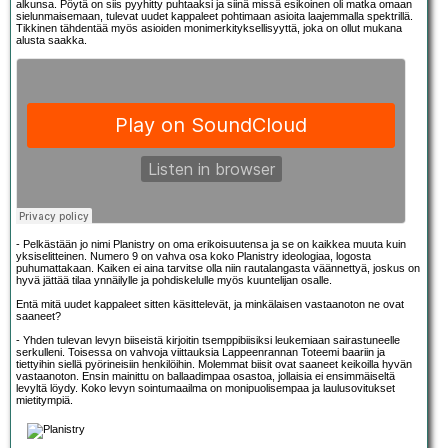
alkunsa. Pöytä on siis pyyhitty puhtaaksi ja siinä missä esikoinen oli matka omaan
sielunmaisemaan, tulevat uudet kappaleet pohtimaan asioita laajemmalla spektrillä.
Tikkinen tähdentää myös asioiden monimerkityksellisyyttä, joka on ollut mukana
alusta saakka.
- Pelkästään jo nimi Planistry on oma erikoisuutensa ja se on kaikkea muuta kuin
yksiselitteinen. Numero 9 on vahva osa koko Planistry ideologiaa, logosta
puhumattakaan. Kaiken ei aina tarvitse olla niin rautalangasta väännettyä, joskus on
hyvä jättää tilaa ynnäilylle ja pohdiskelulle myös kuuntelijan osalle.
Entä mitä uudet kappaleet sitten käsittelevät, ja minkälaisen vastaanoton ne ovat
saaneet?
- Yhden tulevan levyn biiseistä kirjoitin tsemppibiisiksi leukemiaan sairastuneelle
serkulleni. Toisessa on vahvoja viittauksia Lappeenrannan Toteemi baariin ja
tiettyihin siellä pyörineisiin henkilöihin. Molemmat biisit ovat saaneet keikoilla hyvän
vastaanoton. Ensin mainittu on ballaadimpaa osastoa, jollaisia ei ensimmäiseltä
levyltä löydy. Koko levyn sointumaailma on monipuolisempaa ja laulusovitukset
mietitympiä.