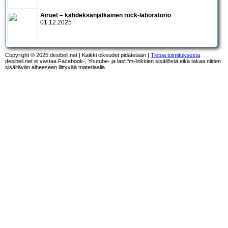
Airuet – kahdeksanjalkainen rock-laboratorio
01.12.2025
Copyright © 2025 desibeli.net | Kaikki oikeudet pidätetään |
Tietoa toimituksesta
desibeli.net ei vastaa Facebook-, Youtube- ja last.fm-linkkien sisällöstä eikä takaa niiden
sisältävän aiheeseen liittyvää materiaalia.