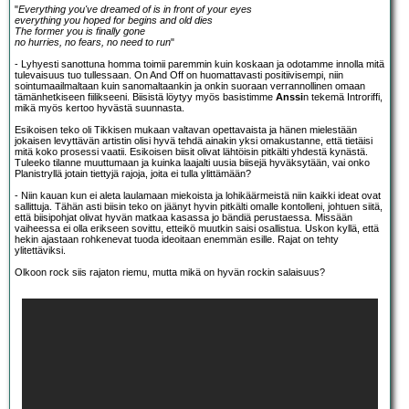
"
Everything you've dreamed of is in front of your eyes
everything you hoped for begins and old dies
The former you is finally gone
no hurries, no fears, no need to run
"
- Lyhyesti sanottuna homma toimii paremmin kuin koskaan ja odotamme innolla mitä
tulevaisuus tuo tullessaan. On And Off on huomattavasti positiivisempi, niin
sointumaailmaltaan kuin sanomaltaankin ja onkin suoraan verrannollinen omaan
tämänhetkiseen fiilikseeni. Biisistä löytyy myös basistimme
Anssi
n tekemä Introriffi,
mikä myös kertoo hyvästä suunnasta.
Esikoisen teko oli Tikkisen mukaan valtavan opettavaista ja hänen mielestään
jokaisen levyttävän artistin olisi hyvä tehdä ainakin yksi omakustanne, että tietäisi
mitä koko prosessi vaatii. Esikoisen biisit olivat lähtöisin pitkälti yhdestä kynästä.
Tuleeko tilanne muuttumaan ja kuinka laajalti uusia biisejä hyväksytään, vai onko
Planistryllä jotain tiettyjä rajoja, joita ei tulla ylittämään?
- Niin kauan kun ei aleta laulamaan miekoista ja lohikäärmeistä niin kaikki ideat ovat
sallittuja. Tähän asti biisin teko on jäänyt hyvin pitkälti omalle kontolleni, johtuen siitä,
että biisipohjat olivat hyvän matkaa kasassa jo bändiä perustaessa. Missään
vaiheessa ei olla erikseen sovittu, etteikö muutkin saisi osallistua. Uskon kyllä, että
hekin ajastaan rohkenevat tuoda ideoitaan enemmän esille. Rajat on tehty
ylitettäviksi.
Olkoon rock siis rajaton riemu, mutta mikä on hyvän rockin salaisuus?