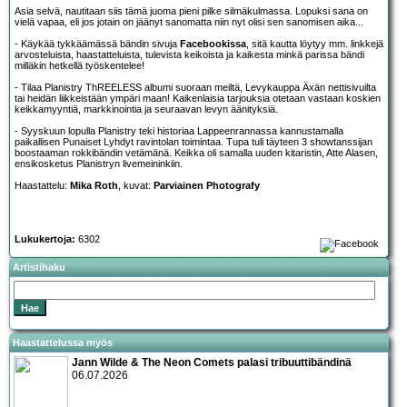
Asia selvä, nautitaan siis tämä juoma pieni pilke silmäkulmassa. Lopuksi sana on
vielä vapaa, eli jos jotain on jäänyt sanomatta niin nyt olisi sen sanomisen aika...
- Käykää tykkäämässä bändin sivuja
Facebookissa
, sitä kautta löytyy mm. linkkejä
arvosteluista, haastatteluista, tulevista keikoista ja kaikesta minkä parissa bändi
milläkin hetkellä työskentelee!
- Tilaa Planistry ThREELESS albumi suoraan meiltä, Levykauppa Äxän nettisivuilta
tai heidän liikkeistään ympäri maan! Kaikenlaisia tarjouksia otetaan vastaan koskien
keikkamyyntiä, markkinointia ja seuraavan levyn äänityksiä.
- Syyskuun lopulla Planistry teki historiaa Lappeenrannassa kannustamalla
paikallisen Punaiset Lyhdyt ravintolan toimintaa. Tupa tuli täyteen 3 showtanssijan
boostaaman rokkibändin vetämänä. Keikka oli samalla uuden kitaristin, Atte Alasen,
ensikosketus Planistryn livemeininkiin.
Haastattelu:
Mika Roth
, kuvat:
Parviainen Photografy
Lukukertoja:
6302
Artistihaku
Haastattelussa myös
Jann Wilde & The Neon Comets palasi tribuuttibändinä
06.07.2026