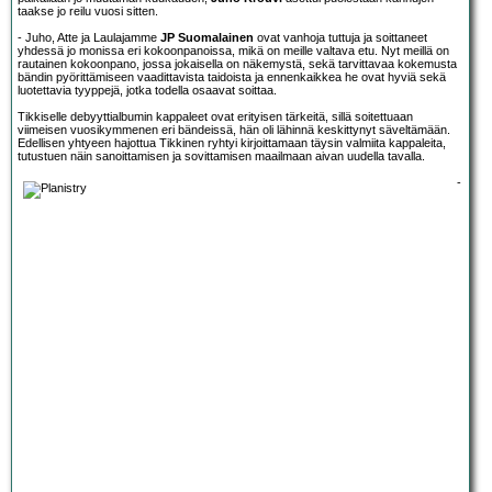
taakse jo reilu vuosi sitten.
- Juho, Atte ja Laulajamme
JP Suomalainen
ovat vanhoja tuttuja ja soittaneet
yhdessä jo monissa eri kokoonpanoissa, mikä on meille valtava etu. Nyt meillä on
rautainen kokoonpano, jossa jokaisella on näkemystä, sekä tarvittavaa kokemusta
bändin pyörittämiseen vaadittavista taidoista ja ennenkaikkea he ovat hyviä sekä
luotettavia tyyppejä, jotka todella osaavat soittaa.
Tikkiselle debyyttialbumin kappaleet ovat erityisen tärkeitä, sillä soitettuaan
viimeisen vuosikymmenen eri bändeissä, hän oli lähinnä keskittynyt säveltämään.
Edellisen yhtyeen hajottua Tikkinen ryhtyi kirjoittamaan täysin valmiita kappaleita,
tutustuen näin sanoittamisen ja sovittamisen maailmaan aivan uudella tavalla.
-