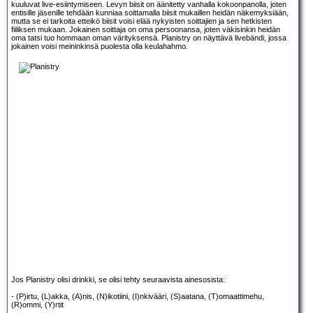
kuuluvat live-esiintymiseen. Levyn biisit on äänitetty vanhalla kokoonpanolla, joten
entisille jäsenille tehdään kunniaa soittamalla biisit mukaillen heidän näkemyksiään,
mutta se ei tarkoita etteikö biisit voisi elää nykyisten soittajien ja sen hetkisten
fiiliksen mukaan. Jokainen soittaja on oma persoonansa, joten väkisinkin heidän
oma tatsi tuo hommaan oman värityksensä. Planistry on näyttävä livebändi, jossa
jokainen voisi meininkinsä puolesta olla keulahahmo.
Jos Planistry olisi drinkki, se olisi tehty seuraavista ainesosista:
- (P)irtu, (L)akka, (A)nis, (N)ikotiini, (I)nkivääri, (S)aatana, (T)omaattimehu,
(R)ommi, (Y)rtit