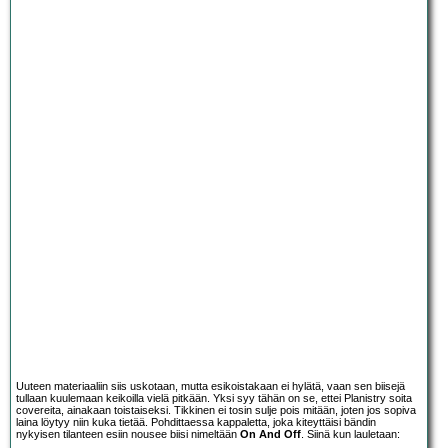
Uuteen materiaaliin siis uskotaan, mutta esikoistakaan ei hylätä, vaan sen biisejä
tullaan kuulemaan keikoilla vielä pitkään. Yksi syy tähän on se, ettei Planistry soita
covereita, ainakaan toistaiseksi. Tikkinen ei tosin sulje pois mitään, joten jos sopiva
laina löytyy niin kuka tietää. Pohdittaessa kappaletta, joka kiteyttäisi bändin
nykyisen tilanteen esiin nousee biisi nimeltään
On And Off
. Siinä kun lauletaan: