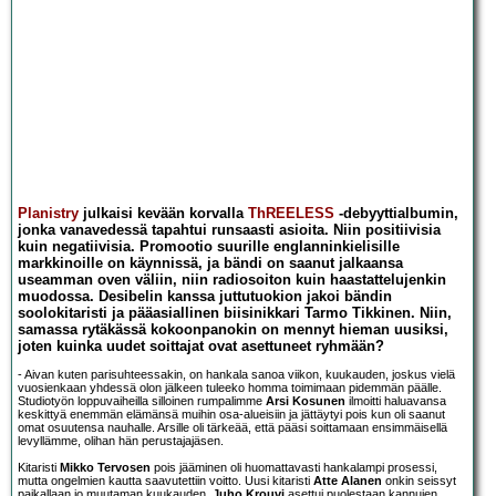
Planistry
julkaisi kevään korvalla
ThREELESS
-debyyttialbumin,
jonka vanavedessä tapahtui runsaasti asioita. Niin positiivisia
kuin negatiivisia. Promootio suurille englanninkielisille
markkinoille on käynnissä, ja bändi on saanut jalkaansa
useamman oven väliin, niin radiosoiton kuin haastattelujenkin
muodossa. Desibelin kanssa juttutuokion jakoi bändin
soolokitaristi ja pääasiallinen biisinikkari Tarmo Tikkinen. Niin,
samassa rytäkässä kokoonpanokin on mennyt hieman uusiksi,
joten kuinka uudet soittajat ovat asettuneet ryhmään?
- Aivan kuten parisuhteessakin, on hankala sanoa viikon, kuukauden, joskus vielä
vuosienkaan yhdessä olon jälkeen tuleeko homma toimimaan pidemmän päälle.
Studiotyön loppuvaiheilla silloinen rumpalimme
Arsi Kosunen
ilmoitti haluavansa
keskittyä enemmän elämänsä muihin osa-alueisiin ja jättäytyi pois kun oli saanut
omat osuutensa nauhalle. Arsille oli tärkeää, että pääsi soittamaan ensimmäisellä
levyllämme, olihan hän perustajajäsen.
Kitaristi
Mikko Tervosen
pois jääminen oli huomattavasti hankalampi prosessi,
mutta ongelmien kautta saavutettiin voitto. Uusi kitaristi
Atte Alanen
onkin seissyt
paikallaan jo muutaman kuukauden,
Juho Krouvi
asettui puolestaan kannujen