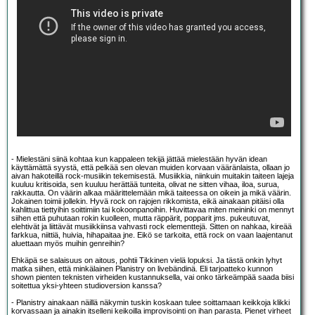
- Mielestäni siinä kohtaa kun kappaleen tekijä jättää mielestään hyvän idean
käyttämättä syystä, että pelkää sen olevan muiden korvaan vääränlaista, ollaan jo
aivan hakoteillä rock-musiikin tekemisestä. Musiikkia, niinkuin muitakin taiteen lajeja
kuuluu kritisoida, sen kuuluu herättää tunteita, olivat ne sitten vihaa, iloa, surua,
rakkautta. On väärin alkaa määrittelemään mikä taiteessa on oikein ja mikä väärin.
Jokainen toimii jollekin. Hyvä rock on rajojen rikkomista, eikä ainakaan pitäisi olla
kahlittua tiettyihin soittimiin tai kokoonpanoihin. Huvittavaa miten meininki on mennyt
siihen että puhutaan rokin kuolleen, mutta räppärit, popparit jms. pukeutuvat,
elehtivät ja liittävät musiikkiinsa vahvasti rock elementtejä. Sitten on nahkaa, kireää
farkkua, niittiä, huivia, hihapaitaa jne. Eikö se tarkoita, että rock on vaan laajentanut
aluettaan myös muihin genreihin?
Ehkäpä se salaisuus on aitous, pohtii Tikkinen vielä lopuksi. Ja tästä onkin lyhyt
matka siihen, että minkälainen Planistry on livebändinä. Eli tarjoatteko kunnon
shown pienten teknisten virheiden kustannuksella, vai onko tärkeämpää saada biisi
soitettua yksi-yhteen studioversion kanssa?
- Planistry ainakaan näillä näkymin tuskin koskaan tulee soittamaan keikkoja klikki
korvassaan ja ainakin itselleni keikoilla improvisointi on ihan parasta. Pienet virheet