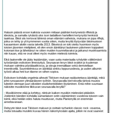
Halusin päästä eroon kaikista vuosien mittaan päähäni kertyneistä riffeistä ja
ideoista, ja samalla rykäistä ulos ison laidallisen harteilleni kertynyttä henkistä
taakkaa. Biisit siis kertovat lähinnä oman elämäni vaiheista, mukana on jopa riffejä,
jotka on tehty jo yli kymmenen vuotta sitten, mutta levyltä löytyvään biisimuotoon
kasaamisen aloitin vasta talvella 2013. Biiseissä on toki otettu huomioon myös
toisten jäsenten mielipiteet, eli olen ensin äänittänyt lauluineen päivineen kappaleet
kotonani itse ja lähettänyt ne sitten muiden kuunneltavaksi ja jatkanut muokkaamista
niin kauan, että ne ovat olleet myös muiden mielestä toimivia.
Eikä laakereille ole jääty lepäämään, vaan uutta materiaalia ryhdyttiin välittömästi
työstämään esikoisen ilmestyttyä. Seuraavan levyn biisit ovatkin jo kuuleman
mukaan valmiina pöytälaatikossa, ja siivuja treenaillaan sekä demotellaan
treeniksellä. Suunnitelmissa on äänittää sinkku loppuvuodesta, ja uuden albumin
työstö alkaa heti kun tilanne on siihen sopiva.
Esikoisen kohdalla ongelmia aiheutti Tikkisen mukaan epäluotettava äänittäjä, mikä
johti runsaaseen ylimääräiseen työhön. Seuraavalla kierroksella tärkeä muutos
tuleekin olemaan juuri oikeiden studiohenkilöiden löytäminen. Entä mihin suuntaan
näkisitte musiikkinne liikkuvan seuraavalla levyllä?
- Musiikkimme elää ja kehittyy, niinkuin kaiken musiikin mielestäni pitäisikin.
Joidenkin bändien kohdalla samanlaisen setin vääntäminen vuodesta toiseen vain
toimii, eikä heidän edes haluta muuttuvan, mutta Planistryllä on enemmän
annettavanaan.
Debyytin biisit ovat Tikkisen makuun jo osittain turhankin classic rock -osastoa,
mutta toisaalta musiikki kuvaa hänen näkemyksiään ajalta, jolloin ne ovat saaneet