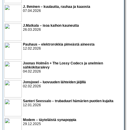
J. Ihminen – kuulautta, rauhaa ja kaaosta
07.04.2026
J.Matkala – isoa kaihon kauneutta
26.03.2026
Pauhaus – elektrorokkia pimeästä aineesta
12.02.2026
Joonas Holmén + The Lossy Codecs ja unelmien
sähkökitaralevy
04.02.2026
Jonsjooel – luovuuden lähteiden jäljillä
02.02.2026
Santeri Seessalo – trubaduuri hämärien puotien kujalta
12.01.2026
Modem – täyteläistä synapoppia
29.12.2025