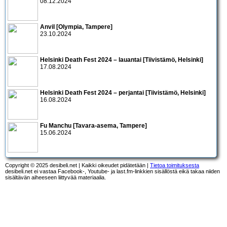
08.12.2024
Anvil [Olympia, Tampere]
23.10.2024
Helsinki Death Fest 2024 – lauantai [Tiivistämö, Helsinki]
17.08.2024
Helsinki Death Fest 2024 – perjantai [Tiivistämö, Helsinki]
16.08.2024
Fu Manchu [Tavara-asema, Tampere]
15.06.2024
Copyright © 2025 desibeli.net | Kaikki oikeudet pidätetään |
Tietoa toimituksesta
desibeli.net ei vastaa Facebook-, Youtube- ja last.fm-linkkien sisällöstä eikä takaa niiden
sisältävän aiheeseen liittyvää materiaalia.