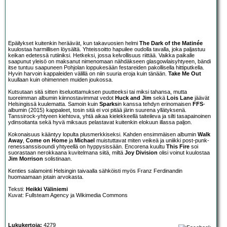
Epäilykset kuitenkin heräävät, kun takavuosien helmi
The Dark of the Matinée
kuulostaa harmillisen löysältä. Yhteissoitto hapuilee oudolla tavalla, joka paljastuu
keikan edetessä rutiiniksi. Hetkeksi, jossa kelvollisuus riittää. Vaikka paikalle
saapunut yleisö on maksanut nimenomaan nähdäkseen glasgowlaisyhtyeen, bändi
itse tuntuu saapuneen Pohjolan loppukesään festareiden pakollisella hittiputkella.
Hyvin harvoin kappaleiden välillä on niin suuria eroja kuin tänään.
Take Me Out
kuullaan kuin ohimennen muiden joukossa.
Kutsutaan sitä sitten itseluottamuksen puutteeksi tai miksi tahansa, mutta
tuoreimman albumin kiinnostavimmat vedot
Huck and Jim
sekä
Lois Lane
jäävät
Helsingissä kuulematta. Samoin kuin
Sparks
in kanssa tehdyn erinomaisen
FFS
-
albumin (2015) kappaleet, tosin sitä ei voi pitää järin suurena yllätyksenä.
Tanssirock-yhtyeen kiehtova, yhtä aikaa kielekkeellä taiteileva ja silti tasapainoinen
ydinsoitanta sekä hyvä miksaus pelastavat kuitenkin elokuun illassa paljon.
Kokonaisuus kääntyy lopulta plusmerkkiseksi. Kahden ensimmäisen albumin
Walk
Away
,
Come on Home
ja
Michael
muistuttavat miten veikeä ja uniikki post-punk-
renessanssisoundi yhtyeellä on hyppysissään. Encorena kuultu
This Fire
soi
suorastaan nerokkaana kuvitelmana siitä, miltä
Joy Division
olisi voinut kuulostaa
Jim Morrison
solistinaan.
Kenties salamointi Helsingin taivaalla sähköisti myös Franz Ferdinandin
huomaamaan jotain arvokasta.
Teksti:
Heikki Väliniemi
Kuvat: Fullsteam Agency ja Wikimedia Commons
Lukukertoja:
4279