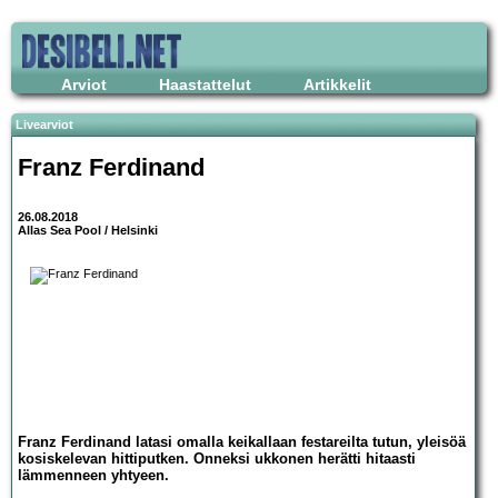
Arviot
Haastattelut
Artikkelit
Livearviot
Franz Ferdinand
26.08.2018
Allas Sea Pool / Helsinki
Franz Ferdinand latasi omalla keikallaan festareilta tutun, yleisöä
kosiskelevan hittiputken. Onneksi ukkonen herätti hitaasti
lämmenneen yhtyeen.