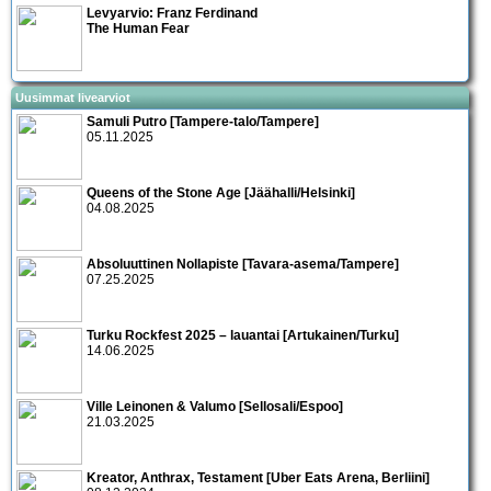
Levyarvio: Franz Ferdinand
The Human Fear
Uusimmat livearviot
Samuli Putro [Tampere-talo/Tampere]
05.11.2025
Queens of the Stone Age [Jäähalli/Helsinki]
04.08.2025
Absoluuttinen Nollapiste [Tavara-asema/Tampere]
07.25.2025
Turku Rockfest 2025 – lauantai [Artukainen/Turku]
14.06.2025
Ville Leinonen & Valumo [Sellosali/Espoo]
21.03.2025
Kreator, Anthrax, Testament [Uber Eats Arena, Berliini]