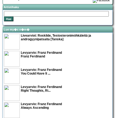
Artistihaku
Lue my�s n�m�
Livearviot:
Roskilde
, Testosteronimöhkäleitä ja
androgyynipatsaita [Tanska]
Levyarvio: Franz Ferdinand
Franz Ferdinand
Levyarvio: Franz Ferdinand
You Could Have It ...
Levyarvio: Franz Ferdinand
Right Thoughts, Ri...
Levyarvio: Franz Ferdinand
Always Ascending