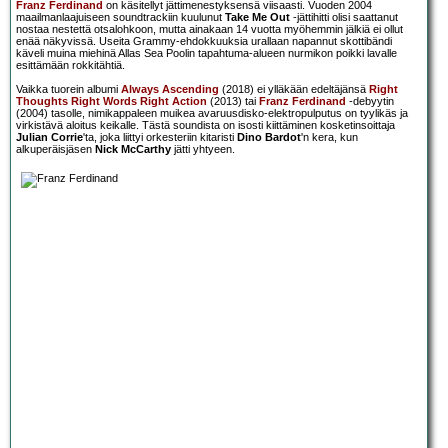
Franz Ferdinand
on käsitellyt jättimenestyksensä viisaasti. Vuoden 2004
maailmanlaajuiseen soundtrackiin kuulunut
Take Me Out
-jättihitti olisi saattanut
nostaa nestettä otsalohkoon, mutta ainakaan 14 vuotta myöhemmin jälkiä ei ollut
enää näkyvissä. Useita Grammy-ehdokkuuksia urallaan napannut skottibändi
käveli muina miehinä Allas Sea Poolin tapahtuma-alueen nurmikon poikki lavalle
esittämään rokkitähtiä.
Vaikka tuorein albumi
Always Ascending
(2018) ei ylläkään edeltäjänsä
Right
Thoughts Right Words Right Action
(2013) tai
Franz Ferdinand
-debyytin
(2004) tasolle, nimikappaleen muikea avaruusdisko-elektropulputus on tyylikäs ja
virkistävä aloitus keikalle. Tästä soundista on isosti kiittäminen kosketinsoittaja
Julian Corrie
'ta, joka liittyi orkesteriin kitaristi
Dino Bardot
'n kera, kun
alkuperäisjäsen
Nick McCarthy
jätti yhtyeen.