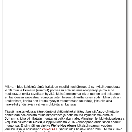
Mikko: - Idea ja kipinä tämänkaltaisen musiikin esittämisestä syntyi alkuvuodesta
2016 mun ja
Eemeli
n (rummut) pohtiessa erilaisia musiikkigenrejä ja miksi ne
kuulostavat omilla tavoillaan hyviltä. Meistä molemmat olivat tuohon asti soittaneet
eri bändeissä ainoastaan rumpuja, joten toisen piti valita toinen soitin. Minä valitsin
koskettimet, koska sen kautta pystyin toteuttamaan soundeja, joita olin aina
haaveillut yhdistäväni vahvan rokkikitaran kanssa.
Tässä haastattelussa äänettömäksi yhtiömieheksi jäänyt basisti
Aapo
oli tuttu jo
ennestään paikallisista muusikkopiireistä ja netin kautta löydettiin vokalistiksi
Johanna
, joka oli hiljattain muuttanut paikkakunnalle. Viimeinen lenkki viisiosaisessa
ketjussa oli kitaristi
Aleksi
ja loppuvuodesta 2016 kokoonpano olikin sitten saanut
muotonsa. Ensimmäinen sinkku
We’re Not Alone
julkaistiin saman vuoden
joulukuussa ja nelibiisinen
esikois-EP
saatiin ulos heinäkuussa 2018. Mutta kuinka