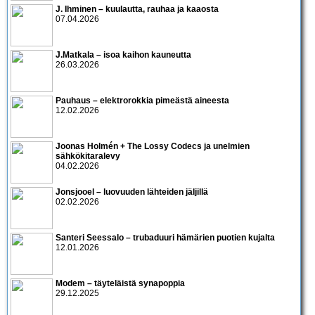
J. Ihminen – kuulautta, rauhaa ja kaaosta
07.04.2026
J.Matkala – isoa kaihon kauneutta
26.03.2026
Pauhaus – elektrorokkia pimeästä aineesta
12.02.2026
Joonas Holmén + The Lossy Codecs ja unelmien
sähkökitaralevy
04.02.2026
Jonsjooel – luovuuden lähteiden jäljillä
02.02.2026
Santeri Seessalo – trubaduuri hämärien puotien kujalta
12.01.2026
Modem – täyteläistä synapoppia
29.12.2025