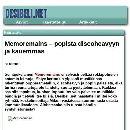
Arviot
Haastattelut
Artikkelit
Haastattelut
Memoremains – popista discoheavyyn
ja kauemmas
08.09.2018
Seinäjokelainen
Memoremains
ei selvästi pelkää rokkipoliisien
antamia leimoja. Yhtye kertookin ylpeänä musiikkinsa
rakentuvan oopperametallin, discoheavyn ja popin palasista, eikä
turhia reuna-aitoja ole lähdetty suotta pystyttelemään. Kaikkea
saa siis tapahtua, kunhan lopputulos vain palvelee musiikkia,
bändiä ja tietysti itse biisiä. Desibeli.net haastatteli miltei koko
ryhmää, kosketinsoittaja Mikon vastatessa suurimmasta osasta
kommunikaatiosta. Aloitetaanko siis tuosta bändin
syntyhistoriasta?