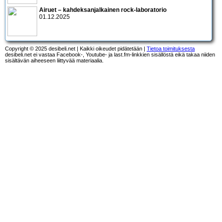
Airuet – kahdeksanjalkainen rock-laboratorio
01.12.2025
Copyright © 2025 desibeli.net | Kaikki oikeudet pidätetään |
Tietoa toimituksesta
desibeli.net ei vastaa Facebook-, Youtube- ja last.fm-linkkien sisällöstä eikä takaa niiden
sisältävän aiheeseen liittyvää materiaalia.