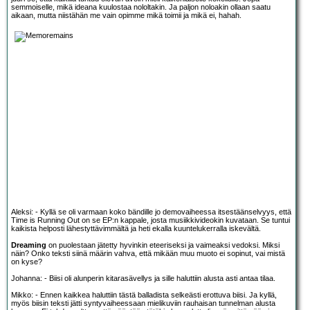
semmoiselle, mikä ideana kuulostaa nololtakin. Ja paljon noloakin ollaan saatu
aikaan, mutta niistähän me vain opimme mikä toimii ja mikä ei, hahah.
Aleksi: - Kyllä se oli varmaan koko bändille jo demovaiheessa itsestäänselvyys, että
Time is Running Out on se EP:n kappale, josta musiikkivideokin kuvataan. Se tuntui
kaikista helposti lähestyttävimmältä ja heti ekalla kuuntelukerralla iskevältä.
Dreaming
on puolestaan jätetty hyvinkin eteeriseksi ja vaimeaksi vedoksi. Miksi
näin? Onko teksti siinä määrin vahva, että mikään muu muoto ei sopinut, vai mistä
on kyse?
Johanna: - Biisi oli alunperin kitarasävellys ja sille haluttiin alusta asti antaa tilaa.
Mikko: - Ennen kaikkea haluttiin tästä balladista selkeästi erottuva biisi. Ja kyllä,
myös biisin teksti jätti syntyvaiheessaan mielikuviin rauhaisan tunnelman alusta