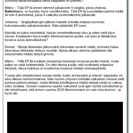
suuresta biisiarsenaalista nämä kappaleet on poimittu?
Mikko: - Tätä EP:tä ennen olemme julkaisseet 6 singleä, joista yhdestä,
Ballerina
sta, on kuvattu myös musiikkivideo. Tätä EP:tä suunnitellessamme meillä
oli noin 8 demobiisiä, joista 4 valikoitui tuntemallemme julkaisulle.
Johanna: - Singlejulkaisujen jälkeen haluttiin kokeilla erilaista isomman
kokonaisuuden julkaisemistakin. Näin päädyttiin EP:seen.
Kiekolla on kaksi menobiisiä, hiukan tunnelmallisempi siivu ja sitten vielä täysi
slovari. Kuullaanko tässä kaikki Memoremainsin puolet, vai onko jo lähiaikoina
luvassa uusia aluevaltauksia?
Eemeli: - Biisejä lähdetään jatkossakin tekemään avoimin mielin, emmekä halua
lokeroitua mihinkään tiettyyn muottiin. Alusta alkaen olemme päättäneet olla
edustamatta mitään tiettyä genreä.
Mikko: - Tällä EP:llä kuullaan muutamaa toisistaan eroavaa puolta meistä, mutta
paljon on vielä esittelemättä. On ollut hienoa kuulla, että huolimatta erilaisista
biiseistä, niissä kaikissa on kuulemma kuulunut meidän ominaispiirteitä.
Tuosta olen ehdottomasti samaa mieltä, kuten arviossakin jo totesin: lopputulos on
aina silkkaa memoremainsia. Näin nuoren yhtyeen kohdalla vaikutteet voisivat vielä
puskea pahasti pintaan, mutta lähteitä pohdittaessa mitään tiettyjä nimiä on vaikea
edes osoittaa. Vuosien saatossa saadut vaikutteet ovat ajan myötä sekoittuneet jo
niin tehokkaasti, että armon vuonna 2018 Memoremains on vain oma itsensä – ja
hyvä niin.