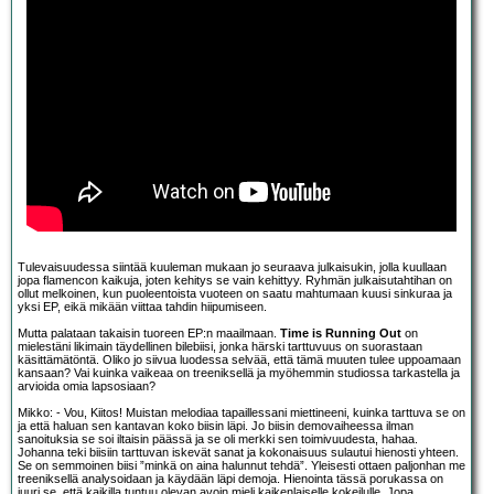
Tulevaisuudessa siintää kuuleman mukaan jo seuraava julkaisukin, jolla kuullaan
jopa flamencon kaikuja, joten kehitys se vain kehittyy. Ryhmän julkaisutahtihan on
ollut melkoinen, kun puoleentoista vuoteen on saatu mahtumaan kuusi sinkuraa ja
yksi EP, eikä mikään viittaa tahdin hiipumiseen.
Mutta palataan takaisin tuoreen EP:n maailmaan.
Time is Running Out
on
mielestäni likimain täydellinen bilebiisi, jonka härski tarttuvuus on suorastaan
käsittämätöntä. Oliko jo siivua luodessa selvää, että tämä muuten tulee uppoamaan
kansaan? Vai kuinka vaikeaa on treeniksellä ja myöhemmin studiossa tarkastella ja
arvioida omia lapsosiaan?
Mikko: - Vou, Kiitos! Muistan melodiaa tapaillessani miettineeni, kuinka tarttuva se on
ja että haluan sen kantavan koko biisin läpi. Jo biisin demovaiheessa ilman
sanoituksia se soi iltaisin päässä ja se oli merkki sen toimivuudesta, hahaa.
Johanna teki biisiin tarttuvan iskevät sanat ja kokonaisuus sulautui hienosti yhteen.
Se on semmoinen biisi ”minkä on aina halunnut tehdä”. Yleisesti ottaen paljonhan me
treeniksellä analysoidaan ja käydään läpi demoja. Hienointa tässä porukassa on
juuri se, että kaikilla tuntuu olevan avoin mieli kaikenlaiselle kokeilulle. Jopa