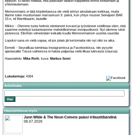
loppuun. Ei tahdo malttaa, että päästään tätäkin kappaletta livenä esittämään ja
yhteislaulamaan.
Memoremains ei tätä kirjoitettaessa ole vielä tehnyt ainuttakaan keikkaa, mutta
tilanne tulee muuttumaan marraskuun 9. päivä, kun yhtye nousee Seinäjoen BAR
15:n, eli Warttibaarin, lauteille.
Mikko: - Olemme tuota hetkeä odottaneet kovasti ja työstäneet settilistaa siten, että
saamme esitettyä tuotantoamme mahdollisimman monipuolisesti. Nyt olemme siinä
pisteessä. Eiköhän viimeistään keikalla kuulla Memoremainsin uusinta saundia.
Lopuksi sana on vielä vapaa, eli jos jotain jäi kertomatta niin nyt olisi se aika.
Eemeli: - Seurailkaa toimintaa Instagramissa ja Facebookissa, niin pysytte
ajantasalla! Tässä vaiheessa ei haluta paljastaa vielä liikaa tulevasta (naurua).
Haastattelu:
Mika Roth
, kuva:
Markus Soini
Lukukertoja:
4384
Artistihaku
Haastattelussa myös
Jann Wilde & The Neon Comets palasi tribuuttibändinä
06.07.2026