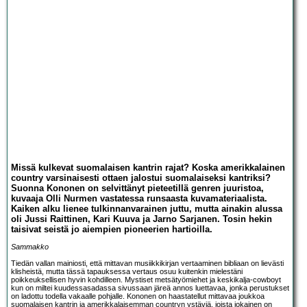
Missä kulkevat suomalaisen kantrin rajat? Koska amerikkalainen
country varsinaisesti ottaen jalostui suomalaiseksi kantriksi?
Suonna Kononen on selvittänyt pieteetillä genren juuristoa,
kuvaaja Olli Nurmen vastatessa runsaasta kuvamateriaalista.
Kaiken alku lienee tulkinnanvarainen juttu, mutta ainakin alussa
oli Jussi Raittinen, Kari Kuuva ja Jarno Sarjanen. Tosin hekin
taisivat seistä jo aiempien pioneerien hartioilla.
Sammakko
Tiedän vallan mainiosti, että mittavan musiikkikirjan vertaaminen bibliaan on lievästi
klisheistä, mutta tässä tapauksessa vertaus osuu kuitenkin mielestäni
poikkeuksellisen hyvin kohdilleen. Mystiset metsätyömiehet ja keskikalja-cowboyt
kun on miltei kuudessasadassa sivussaan järeä annos luettavaa, jonka perustukset
on ladottu todella vakaalle pohjalle. Kononen on haastatellut mittavaa joukkoa
suomalaisen kantrin ja amerikkalaisemman countryn ystäviä, joista jokainen on