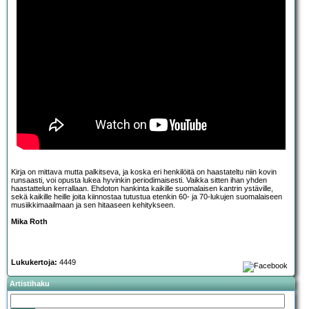
Kirja on mittava mutta palkitseva, ja koska eri henkilöitä on haastateltu niin kovin
runsaasti, voi opusta lukea hyvinkin periodimaisesti. Vaikka sitten ihan yhden
haastattelun kerrallaan. Ehdoton hankinta kaikille suomalaisen kantrin ystäville,
sekä kaikille heille joita kiinnostaa tutustua etenkin 60- ja 70-lukujen suomalaiseen
musiikkimaailmaan ja sen hitaaseen kehitykseen.
Mika Roth
Lukukertoja:
4449
Artistihaku