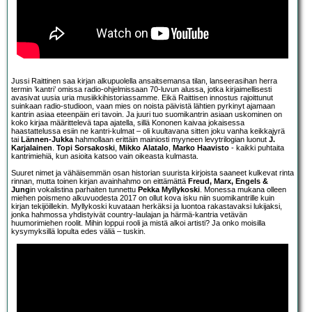
Jussi Raittinen saa kirjan alkupuolella ansaitsemansa tilan, lanseerasihan herra
termin ’kantri’ omissa radio-ohjelmissaan 70-luvun alussa, jotka kirjaimellisesti
avasivat uusia uria musiikkihistoriassamme. Eikä Raittisen innostus rajoittunut
suinkaan radio-studioon, vaan mies on noista päivistä lähtien pyrkinyt ajamaan
kantrin asiaa eteenpäin eri tavoin. Ja juuri tuo suomikantrin asiaan uskominen on
koko kirjaa määrittelevä tapa ajatella, sillä Kononen kaivaa jokaisessa
haastattelussa esiin ne kantri-kulmat – oli kuultavana sitten joku vanha keikkajyrä
tai
Lännen-Jukka
hahmollaan erittäin mainiosti myyneen levytrilogian luonut
J.
Karjalainen
.
Topi Sorsakoski
,
Mikko Alatalo
,
Marko Haavisto
- kaikki puhtaita
kantrimiehiä, kun asioita katsoo vain oikeasta kulmasta.
Suuret nimet ja vähäisemmän osan historian suurista kirjoista saaneet kulkevat rinta
rinnan, mutta toinen kirjan avainhahmo on eittämättä
Freud, Marx, Engels &
Jung
in vokalistina parhaiten tunnettu
Pekka Myllykoski
. Monessa mukana olleen
miehen poismeno alkuvuodesta 2017 on ollut kova isku niin suomikantrille kuin
kirjan tekijöillekin. Myllykoski kuvataan herkäksi ja luontoa rakastavaksi lukijaksi,
jonka hahmossa yhdistyivät country-laulajan ja härmä-kantria vetävän
huumorimiehen roolit. Mihin loppui rooli ja mistä alkoi artisti? Ja onko moisilla
kysymyksillä lopulta edes väliä – tuskin.