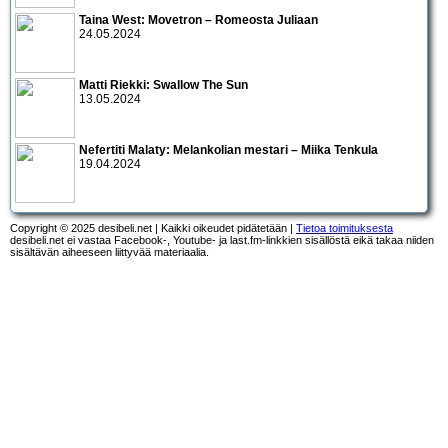
Taina West: Movetron – Romeosta Juliaan
24.05.2024
Matti Riekki: Swallow The Sun
13.05.2024
Nefertiti Malaty: Melankolian mestari – Miika Tenkula
19.04.2024
Copyright © 2025 desibeli.net | Kaikki oikeudet pidätetään |
Tietoa toimituksesta
desibeli.net ei vastaa Facebook-, Youtube- ja last.fm-linkkien sisällöstä eikä takaa niiden
sisältävän aiheeseen liittyvää materiaalia.