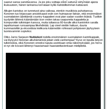
saanut sanoa sanottavansa. Ja jos joku soittaja onkin sattunut siirtymään ajasta
ikuisuuteen, hänen tarinansa kerrataan kyllä mahdollisimman kattavasti.
Alkujen kartoitus on tunnetusti aina vaikeaa, etenkin musiikista puhuttaessa.
Kononen tuo kirjassaan ansiokkaasti esiin sen huimaavan faktan, että ensimmäiset
suomalaisten äänittämät country-kappaleet ovat pian sadan vuoden ikäisiä. Tuolloin
tyydyttiin lähinnä kääntämään ison veden takaa saapuneita kappaleita ja
kompuroitiin tulkintojen kanssa, mutta tultaessa 60-luvulle alkoi kantrinkin saralla
tapahtumaan runsaampaa liikehdintää. Lap steel otettiin haltuun, duuria
kummasteltiin ja eksoottisia kielikuvia käännettiin rohkeasti pohjoiseen jäyhyyteen
luontevammin sopiviksi.
Oliko Jarno Sarjasen
Nukkekoti
todella ensimmäinen suomalainen kantrikappale,
vai löytyykö historian alkuhämäristä joitain vielä vanhempaa? Kyse on lopulta tietysti
tulkinnoista, eikä Kononen onneksi tuputa useinkaan omia näkemyksiään, jos herra
ei nyt ole kovasti lähtenyt haastamaan haastateltavienkaan mielipiteitä.