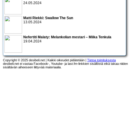
24.05.2024
Matti Riekki: Swallow The Sun
13.05.2024
Nefertiti Malaty: Melankolian mestari – Miika Tenkula
19.04.2024
Copyright © 2025 desibeli.net | Kaikki oikeudet pidätetään |
Tietoa toimituksesta
desibeli.net ei vastaa Facebook-, Youtube- ja last.fm-linkkien sisällöstä eikä takaa niiden
sisältävän aiheeseen liittyvää materiaalia.