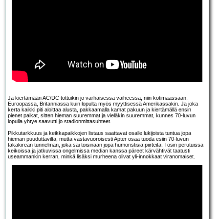
Ja kiertämään AC/DC tottuikin jo varhaisessa vaiheessa, niin kotimaassaan,
Euroopassa, Britanniassa kuin lopulta myös myyttisessä Amerikassakin. Ja joka
kerta kaikki piti aloittaa alusta, pakkaamalla kamat pakuun ja kiertämällä ensin
pienet paikat, sitten hieman suuremmat ja vieläkin suuremmat, kunnes 70-luvun
lopulla yhtye saavutti jo stadionmittasuhteet.
Pikkutarkkuus ja keikkapaikkojen listaus saattavat osalle lukijoista tuntua jopa
hieman puuduttavilta, mutta vastavuoroisesti Apter osaa tuoda esiin 70-luvun
takakireän tunnelman, joka sai toisinaan jopa humoristisia piirteitä. Tosin perutuissa
keikoissa ja jatkuvissa ongelmissa median kanssa päreet kärvähtivät taatusti
useammankin kerran, minkä lisäksi murheena olivat yli-innokkaat viranomaiset.