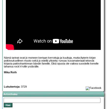
Nämä tarinat ovat jo moneen kertaan kerrottuja ja kuultuja, mutta Apterin kirjan
poikkeuksellinen muoto sekä jo edellä ylistetty runsas kuvamateriaali tekevät
kirjasta pakkohankinnan bändin faneille. Eikä opusta ole vaikea suositelle kenelle
tahansa rock’n’rollin ystävälle.
Mika Roth
Lukukertoja:
3729
Artistihaku