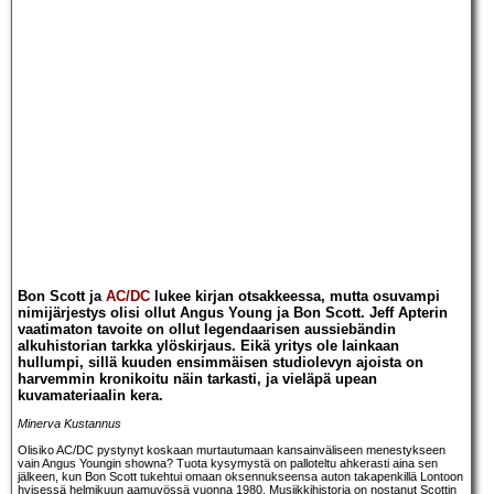
Bon Scott ja
AC/DC
lukee kirjan otsakkeessa, mutta osuvampi
nimijärjestys olisi ollut Angus Young ja Bon Scott. Jeff Apterin
vaatimaton tavoite on ollut legendaarisen aussiebändin
alkuhistorian tarkka ylöskirjaus. Eikä yritys ole lainkaan
hullumpi, sillä kuuden ensimmäisen studiolevyn ajoista on
harvemmin kronikoitu näin tarkasti, ja vieläpä upean
kuvamateriaalin kera.
Minerva Kustannus
Olisiko AC/DC pystynyt koskaan murtautumaan kansainväliseen menestykseen
vain Angus Youngin showna? Tuota kysymystä on palloteltu ahkerasti aina sen
jälkeen, kun Bon Scott tukehtui omaan oksennukseensa auton takapenkillä Lontoon
hyisessä helmikuun aamuyössä vuonna 1980. Musiikkihistoria on nostanut Scottin