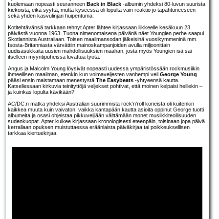
kuolemaan nopeasti seuranneen
Back in Black
-albumin yhdeksi 80-luvun suurista
kiekoista, eikä syyttä, mutta kyseessä oli lopulta vain reaktio jo tapahtuneeseen
sekä yhden kasvulinjan huipentuma.
Kotitehtävänsä tarkkaan tehnyt Apter lähtee kirjassaan liikkeelle kesäkuun 23.
päivästä vuonna 1963. Tuona nimenomaisena päivänä näet Youngien perhe saapui
Skotlannista Australiaan. Toisen maailmansodan jälkeisinä vuosikymmeninä mm.
Isosta-Britanniasta värvättiin mainoskampanjoiden avulla miljoonittain
uudisasukkaita uusien mahdollisuuksien maahan, josta myös Youngien isä sai
itselleen myyntipuheissa luvattua työtä.
Angus ja Malcolm Young löysivät nopeasti uudessa ympäristössään rockmusiikin
ihmeellisen maailman, etenkin kun voimaveljesten vanhempi veli
George Young
pääsi ensin maistamaan menestystä
The Easybeats
-yhtyeensä kautta.
Katsellessaan kirkuvia teinityttöjä veljekset pohtivat, että moinen kelpaisi heillekin –
ja kuinkas lopulta kävikään?
AC/DC:n matka yhdeksi Australian suurimmista rock’n’roll koneista oli kuitenkin
kaikkea muuta kuin vaivaton, vaikka kantapään kautta asioita oppinut George tuotti
albumeita ja osasi ohjeistaa pikkuveljiään välttämään monet musiikkiteollisuuden
sudenkuopat. Apter kulkee kirjassaan kronologisesti eteenpäin, toisinaan jopa päivä
kerrallaan opuksen muistuttaessa eräänlaista päiväkirjaa tai poikkeuksellisen
tarkkaa kiertuekirjaa.