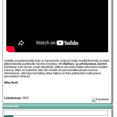
Uudella vuosituhannella Kojo on harvemmin ryhtynyt enää musiikkihommiin ja kirjan
jälkimmäisellä puoliskolla huomio keskittyy niin
Raittius- ja urheiluseura Zoom
in
toimintaan kuin herran uusiin bisneksiin, joilla ei ole enää mitään tekemistä musiikin
kanssa. Mies on kuitenkin ollut niin monien eri persoonallisuuksien kanssa
tekemisissä, että kirja kannattaa ottaa haltuun jo ihan pelkästään kulttuurisen
perustiedon nimissä.
Mika Roth
Lukukertoja:
3847
Artistihaku