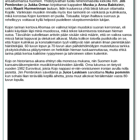
ansaitsemansa huomion. Yhdistyiväthän tuolla nimenomaisella kiekolla mm.
Jim
Pembroke
n ja
Jukka Orma
n kirjoittamat kappaleet
Muska
ja
Anna Babitzin
in,
sekä
Maarit Hurmerinnan
lauluun, liidin kuuluessa yhtä biisiä lukuun ottamatta
Kojolle. Värikkään musiikin rinnalla myös itse tarinointi on värikästä ja kulmikasta,
mikä korostaa Kojon luonteen eri puolia. Toisaalta: kirjan ihailtava suoruus ja
rehellisyys voittavat kyllä helposti puolelleen skeptisemmänkin lukijan.
Kojon tarinan kertova Ahomaa on valinnut kirjan muodoksi suoran kerronnan, eli
kaikki käydään läpi minä-muodossa, mikä tekee lukemisesta toisinaan hieman
outoa. Tässähän sukelletaan artistin pään sisään siinä määrin, että on vaikea sanoa
missä faktat loppuvat ja oletukset alkavat. Mutta kolikon toisella puoliskolla on se,
että Kojon kulmikas ja konstailematon tyyli välittyvät näin ainakin ilman pienintäkään
häiriötekijää. 60-luvun lopun ja 70-luvun alun päihdehölmöilyjen muisteluissa tarkka
yksityiskohdissa pitäytyminen on hetkittäin hieman tuskaannuttavaa, mutta ehkä
tarina pitää kertoa kaikkine ryppyineen ja tahroineen sitten kuitenkin.
Kojo on historiansa aikana ehtinyt olla monessa mukana, niin Suomen kuin
kansainvälisempienkin musiikkimarkkinoiden äärellä. Oma lukunsa on tietysti
vuoden 1982 Euroviisut, joista Kojo nappasi ei-niin-onnistuneen ironian avulla nolla
pistettä. Jim Pembroken säveltämä ja
Juice Leskisen
sanoittama
Nuku pommiin
kun sohaisi liian terävällä kepillä aihetta, josta muut alkoivat heräilemään vasta 80-
luvun lopulla.