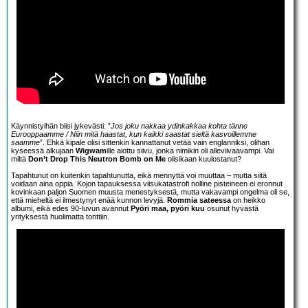
Käynnistyihän biisi jykevästi: ”
Jos joku nakkaa ydinkakkaa kohta tänne
Eurooppaamme / Niin mitä haastat, kun kaikki saastat sieltä kasvoillemme
saamme
”. Ehkä kipale olisi sittenkin kannattanut vetää vain englanniksi, olihan
kyseessä alkujaan
Wigwam
ille aiottu siivu, jonka nimikin oli alleviivaavampi. Vai
miltä
Don’t Drop This Neutron Bomb on Me
olisikaan kuulostanut?
Tapahtunut on kuitenkin tapahtunutta, eikä mennyttä voi muuttaa – mutta siitä
voidaan aina oppia. Kojon tapauksessa viisukatastrofi nolline pisteineen ei eronnut
kovinkaan paljon Suomen muusta menestyksestä, mutta vakavampi ongelma oli se,
että mieheltä ei ilmestynyt enää kunnon levyjä.
Rommia sateessa
on heikko
albumi, eikä edes 90-luvun avannut
Pyöri maa, pyöri kuu
osunut hyvästä
yrityksestä huolimatta tonttiin.