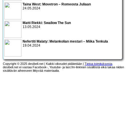
Taina West: Movetron – Romeosta Juliaan
24.05.2024
Matti Riekki: Swallow The Sun
13.05.2024
Nefertiti Malaty: Melankolian mestari – Miika Tenkula
19.04.2024
Copyright © 2025 desibeli.net | Kaikki oikeudet pidätetään |
Tietoa toimituksesta
desibeli.net ei vastaa Facebook-, Youtube- ja last.fm-linkkien sisällöstä eikä takaa niiden
sisältävän aiheeseen liittyvää materiaalia.