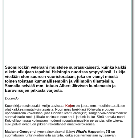
Suomirockin veteraani muistelee suorasukaisesti, kuinka kaikki
oikein alkujaan tapahtui Helsingin nuorissa ympyröissä. Lukija
viedään elon suureen vuoristorataan, joka on vienyt miestä
toinen toistaan kummallisempiin ja villimpiin tilanteisiin.
Samalla selviää mm. totuus Albert Järvisen kuolemasta ja
Euroviisujen pitkästä varjosta.
Docendo
Kuten kirjan otsikostakin voi jo aavistaa,
Kojo
n elo ja ura mm. musiikin saralla on
ollut kaikkea muuta kuin tasaista. Nuori mies breikkasi 70-luvulla erottuen
upeaäänisenä vokalistina, jolta luonnistuivat tuolloin(kin) sangen vaikeaksi monelle
suomalaiselle rock-jullikalle osoittautuneet soul- ja funk-laulut. Siinä samalla nuori
Kojo oli luomassa kotimaisen modernin populaarimusiikin perustoja, joille tulevat
sukupolvet ovat tuon jälkeen rakentaneet omat kerroksensa.
Madame George
-yhtyeen ainokaiseksi jäänyt
What’s Happening?!!
on
suomalaisen funkin kadonneita aarteita, jonka soisi viimeistään nyt saavan