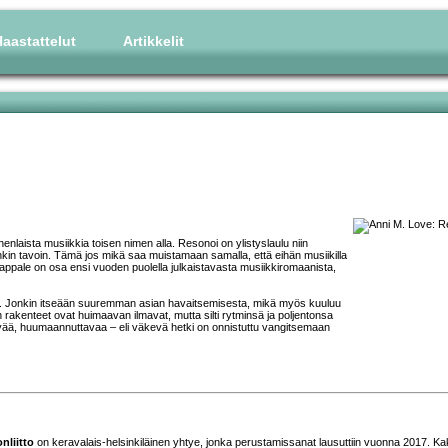
aastattelut
Artikkelit
monenlaista musiikkia toisen nimen alla. Resonoi on ylistyslaulu niin
muinkin tavoin. Tämä jos mikä saa muistamaan samalla, että eihän musiikilla
e. Kappale on osa ensi vuoden puolella julkaistavasta musiikkiromaanista,
ä. Jonkin itseään suuremman asian havaitsemisesta, mikä myös kuuluu
 rakenteet ovat huimaavan ilmavat, mutta silti rytminsä ja poljentonsa
rivää, huumaannuttavaa – eli väkevä hetki on onnistuttu vangitsemaan
nliitto
on keravalais-helsinkiläinen yhtye, jonka perustamissanat lausuttiin vuonna 2017. Ka