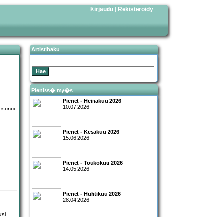
Kirjaudu
Rekisteröidy
|
Artistihaku
Pieniss� my�s
Pienet - Heinäkuu 2026
10.07.2026
Pienet - Kesäkuu 2026
15.06.2026
Pienet - Toukokuu 2026
14.05.2026
Pienet - Huhtikuu 2026
28.04.2026
ksi