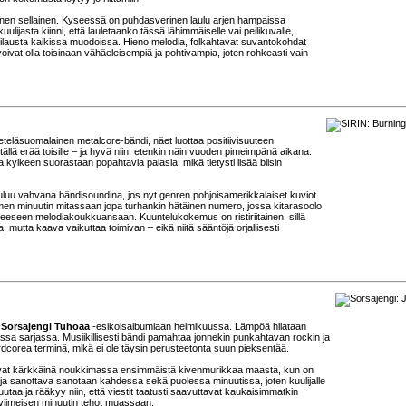
einen sellainen. Kyseessä on puhdasverinen laulu arjen hampaissa
ulijasta kiinni, että lauletaanko tässä lähimmäiselle vai peilikuvalle,
 tilausta kaikissa muodoissa. Hieno melodia, folkahtavat suvantokohdat
oivat olla toisinaan vähäeleisempiä ja pohtivampia, joten rohkeasti vain
 eteläsuomalainen metalcore-bändi, näet luottaa positiivisuuteen
tällä erää toisille – ja hyvä niin, etenkin näin vuoden pimeimpänä aikana.
a kylkeen suorastaan popahtavia palasia, mikä tietysti lisää biisin
luu vahvana bändisoundina, jos nyt genren pohjoisamerikkalaiset kuviot
lmen minuutin mitassaan jopa turhankin hätäinen numero, jossa kitarasoolo
uneeseen melodiakoukkuansaan. Kuuntelukokemus on ristiriitainen, sillä
a, mutta kaava vaikuttaa toimivan – eikä niitä sääntöjä orjallisesti
a
Sorsajengi Tuhoaa
-esikoisalbumiaan helmikuussa. Lämpöä hilataan
ssa sarjassa. Musiikillisesti bändi pamahtaa jonnekin punkahtavan rockin ja
rdcorea terminä, mikä ei ole täysin perusteetonta suun pieksentää.
a ovat kärkkäinä noukkimassa ensimmäistä kivenmurikkaa maasta, kun on
ja sanottava sanotaan kahdessa sekä puolessa minuutissa, joten kuulijalle
utaa ja rääkyy niin, että viestit taatusti saavuttavat kaukaisimmatkin
 viimeisen minuutin tehot muassaan.