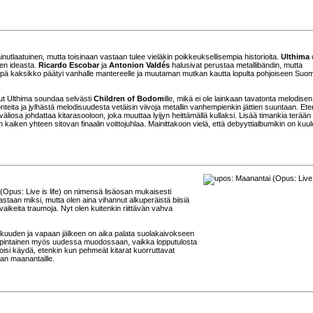
 ainutlaatuinen, mutta toisinaan vastaan tulee vieläkin poikkeuksellisempia historioita.
Ulthima
en ideasta.
Ricardo Escobar
ja
Antonion Valdés
halusivat perustaa metallibändin, mutta
npä kaksikko päätyi vanhalle mantereelle ja muutaman mutkan kautta lopulta pohjoiseen Suo
ut Ulthima soundaa selvästi
Children of Bodom
ille, mikä ei ole lainkaan tavatonta melodisen
nteita ja jylhästä melodisuudesta vetäisin viivoja metallin vanhempienkin jättien suuntaan. Ete
liosa johdattaa kitarasooloon, joka muuttaa lyijyn heittämällä kullaksi. Lisää timankia terään
n kaiken yhteen sitovan finaalin voittojuhlaa. Mainittakoon vielä, että debyyttialbumikin on ku
(Opus: Live is life) on nimensä lisäosan mukaisesti
eastaan miksi, mutta olen aina vihannut alkuperäistä biisiä
vaikeita traumoja. Nyt olen kuitenkin riittävän vahva
uskuuden ja vapaan jälkeen on aika palata suolakaivokseen
kumipintainen myös uudessa muodossaan, vaikka lopputulosta
a voisi käydä, etenkin kun pehmeät kitarat kuorruttavat
han maanantaille.