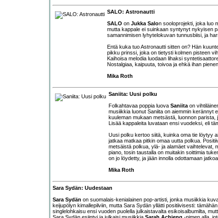
SALO: Astronautti
SALO
on
Jukka Salo
n sooloprojekti, joka luo
mutta kappale ei suinkaan syntynyt nykyisen p
samannimisen lyhytelokuvan tunnusbiisi, ja harm
Entä kuka tuo Astronautti sitten on? Hän kuunte
pikku prinssi, joka on tietysti kolmen pisteen v
Kaihoisa melodia luodaan lihaksi syntetisaattore
Nostalgiaa, kaipuuta, toivoa ja ehkä ihan piene
Mika Roth
Saniita: Uusi polku
Folkahtavaa poppia luova
Saniita
on vihtiläine
musiikkia luonut Saniita on aiemmin kerännyt e
kuuleman mukaan metsästä, luonnon parista, ja 
Lisää kappaleita luvataan ensi vuodeksi, eli tä
Uusi polku kertoo siitä, kuinka oma tie löytyy
jatkaa matkaa pitkin omaa uutta polkua. Positiiv
metsäistä polkua, ylä- ja alamäet vaihtelevat, m
piano, tosin taustalla on muitakin soittimia tuk
on jo löydetty, ja jään innolla odottamaan jatkoa
Mika Roth
Sara Sydän: Uudestaan
Sara Sydän
on suomalais-kenialainen pop-artisti, jonka musiikkia kuv
keijupölyn kimallepilviin, mutta Sara Sydän yllätti positiivisesti: tä
singlelohkaisu ensi vuoden puolella julkaistavalta esikoisalbumilta, mut
Sara Sydän esiintyi ja julkaisi musiikkia
Sarah Achieng
-nimen alla, jo