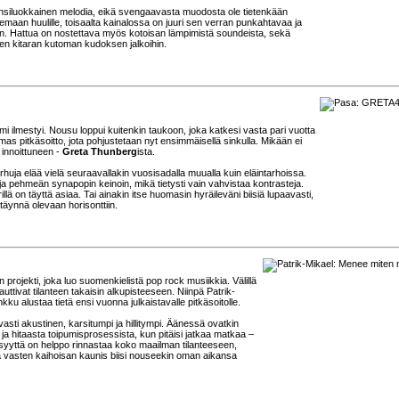
ensiluokkainen melodia, eikä svengaavasta muodosta ole tietenkään
maan huulille, toisaalta kainalossa on juuri sen verran punkahtavaa ja
än. Hattua on nostettava myös kotoisan lämpimistä soundeista, sekä
en kitaran kutoman kudoksen jalkoihin.
ilmestyi. Nousu loppui kuitenkin taukoon, joka katkesi vasta pari vuotta
lmas pitkäsoitto, jota pohjustetaan nyt ensimmäisellä sinkulla. Mikään ei
 innoittuneen -
Greta Thunberg
ista.
rhuja elää vielä seuraavallakin vuosisadalla muualla kuin eläintarhoissa.
 ja pehmeän synapopin keinoin, mikä tietysti vain vahvistaa kontrasteja.
lä on täyttä asiaa. Tai ainakin itse huomasin hyräileväni biisiä lupaavasti,
täynnä olevaan horisonttiin.
projekti, joka luo suomenkielistä pop rock musiikkia. Välillä
uttivat tilanteen takaisin alkupisteeseen. Niinpä Patrik-
ku alustaa tietä ensi vuonna julkaistavalle pitkäsoitolle.
asti akustinen, karsitumpi ja hillitympi. Äänessä ovatkin
ta ja hitaasta toipumisprosessista, kun pitäisi jatkaa matkaa –
yyttä on helppo rinnastaa koko maailman tilanteeseen,
a vasten kaihoisan kaunis biisi nouseekin oman aikansa