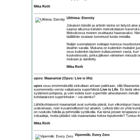
Mika Roth
Ulthima: Eternity
Jokaisen bändin ja artistin tarina on tietysti aina
saanut alkunsa kahden meksikolaisen kaveruks
Meksikossa moinen osoittautui haastavaksi. Nii
täällähän osataan tunnetusti luoda metallia.
Neljän suomalaisen soittajan kanssa muodostun
deathin saralla. Mukana on kuitenkin muitakin juo
osuu kuitenkin täyteen kultasuoneen vasta, kun vä
kosketinsoolo, jonka jälkeen viimeinen minuutti o
mukaan jo äänitetty.
Mika Roth
upos: Maanantai (Opus: Live is life)
upos
osuu ensimmäisellä sinkullaan arkaan paikkaan, sillä Maanantai 
suomennettu versio valtaisasta superhitistä
Live is Life
. En tiedä oik
sydämeni pohjasta, ja voin todeta tuon superhitin aiheuttaneen minulle 
kohdatakseni superinhokin – vai olenko?
Lähtökohtaisesti maanantait ovat surkeita päiviä, kun viikonlopun ha
urakoimaan, noin kuvainnollisesti nyt ainakin. Letkeä biisi on yhtä 
on rusikoitu folkilla ja pehmeillä syntikoilla. Kai tämä jostain terapiast
vokaaleja, mutta pitääkö sitä maanantaita hokea loputtomiin? Tuntuu i
Mika Roth
Vipermilk: Every Zero