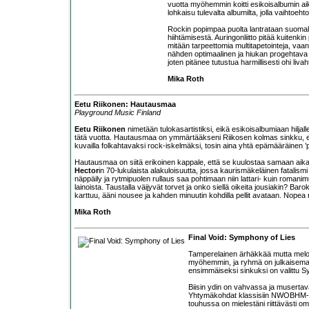
vuotta myöhemmin koitti esikoisalbumin ai
lohkaisu tulevalta albumilta, jolla vaihto
Rockin popimpaa puolta lantrataan suomalai
hiihtämisestä. Auringonliitto pitää kuitenk
mitään tarpeettomia multitapetointeja, vaa
nähden optimaalinen ja hiukan progehtava fi
joten pitänee tutustua harmillisesti ohi li
Mika Roth
Eetu Riikonen: Hautausmaa
Playground Music Finland
Eetu Riikonen
nimetään tulokasartistiksi, eikä esikoisalbumiaan hiljal
tätä vuotta. Hautausmaa on ymmärtääkseni Riikosen kolmas sinkku, eikä 
kuvailla folkahtavaksi rock-iskelmäksi, tosin aina yhtä epämääräinen ’
Hautausmaa on siitä erikoinen kappale, että se kuulostaa samaan aikaan 
Hector
in 70-lukulaista alakuloisuutta, jossa kaurismäkeläinen fatalismi
näppäily ja rytmipuolen rullaus saa pohtimaan niin lattari- kuin roman
lainoista. Taustalla väijyvät torvet ja onko siellä oikeita jousiakin? 
karttuu, ääni nousee ja kahden minuutin kohdilla pellit avataan. Nopea 
Mika Roth
Final Void: Symphony of Lies
Tamperelainen ärhäkkää mutta melod
myöhemmin, ja ryhmä on julkaisem
ensimmäiseksi sinkuksi on valittu 
Biisin ydin on vahvassa ja musertava
Yhtymäkohdat klassisiin NWOBHM-bänd
touhussa on mielestäni riittävästi 