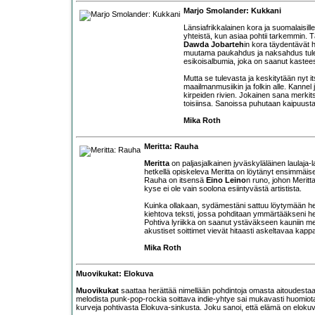
Marjo Smolander: Kukkani
Länsiafrikkalainen kora ja suomalaisille
yhteistä, kun asiaa pohtii tarkemmin.
Dawda Jobarteh
in kora täydentävät h
muutama paukahdus ja naksahdus tulev
esikoisalbumia, joka on saanut kaste
Mutta se tulevasta ja keskitytään nyt i
maailmanmusiikin ja folkin alle. Kannel 
kirpeiden rivien. Jokainen sana merkits
toisiinsa. Sanoissa puhutaan kaipuusta,
Mika Roth
Meritta: Rauha
Meritta
on paljasjalkainen jyväskyläläinen laulaja-
hetkellä opiskeleva Meritta on löytänyt ensimmäis
Rauha on itsensä
Eino Leino
n runo, johon Meritt
kyse ei ole vain soolona esiintyvästä artistista.
Kuinka ollakaan, sydämestäni sattuu löytymään he
kiehtova teksti, jossa pohditaan ymmärtääkseni he
Pohtiva lyriikka on saanut ystäväkseen kauniin mel
akustiset soittimet vievät hitaasti askeltavaa ka
Mika Roth
Muovikukat: Elokuva
Muovikukat
saattaa herättää nimellään pohdintoja omasta aitoudestaan
melodista punk-pop-rockia soittava indie-yhtye sai mukavasti huomiota
kurveja pohtivasta Elokuva-sinkusta. Joku sanoi, että elämä on elokuv