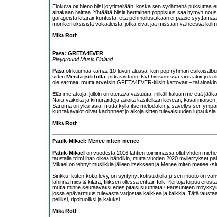
Elokuva on hieno biisi jo ytimeltään, koska sen sydämenä puksuttaa 
ainakaan haittaa. Yhtäältä biisin herttainen poppisuus saa hymyn nouse
garageista kitaran kuritusta, että pehmoilustakaan ei pääse syyttämä
monikerroksisista vokaaleista, jotka eivät jää missään vaiheessa kolm
Mika Roth
Pasa: GRETA4EVER
Playground Music Finland
Pasa
oli kuumaa kamaa 10-luvun alussa, kun pop-ryhmän esikoisalbumi 
sitten
Meistä piti tulla
-pitkäsoittoon. Nyt horisontissa siintääkin jo ko
ole varmaa, mutta arvelisin GRETA4EVER-biisin kertovan – tai ainakin
Elämme aikoja, jolloin on otettava vastuuta, mikäli haluamme että jääka
Näitä vaikeita ja kimurantteja asioita käsitellään keveän, kasarimaisen
Sanoma on yksi asia, mutta kyllä itse melodiakin ja sävellys sen ympäril
kun takavalot olivat kadonneet jo aikoja sitten tulevaisuuden lupauksia 
Mika Roth
Patrik-Mikael: Menee miten menee
Patrik-Mikael
on vuodesta 2016 lähtien toiminnassa ollut yhden miehen 
taustalla toimi ihan oikea bändikin, mutta vuoden 2020 myllerrykset pala
Mikael on tehnyt musiikkia jälleen itsekseen ja Menee miten menee -sink
Sinkku, kuten koko levy, on syntynyt kotistudiolla ja sen muoto on vahv
lähinnä mies & kitara, fiiliksen ollessa erittäin folk. Kertoja toipuu eros
mutta minne seuraavaksi edes pitäisi suunnata? Parisuhteen möykkyis
jossa epävarmuus tulevasta varjostaa kaikkea ja kaikkia. Tätä tausta
peiliksi, rippituoliksi ja kaiuksi.
Mika Roth