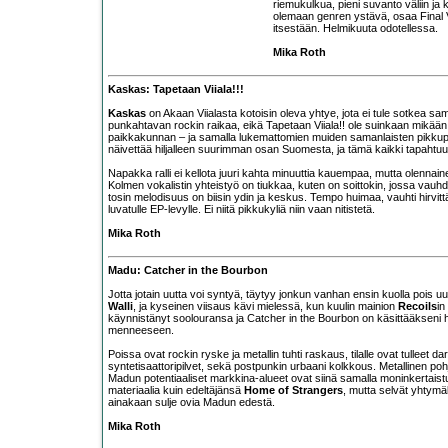
riemukulkua, pieni suvanto väliin ja
olemaan genren ystävä, osaa Final Void 
itsestään. Helmikuuta odotellessa.
Mika Roth
Kaskas: Tapetaan Viiala!!!
Kaskas
on Akaan Viialasta kotoisin oleva yhtye, jota ei tule sotkea sa
punkahtavan rockin raikaa, eikä Tapetaan Viiala!! ole suinkaan mikä
paikkakunnan – ja samalla lukemattomien muiden samanlaisten pikkupa
näivettää hiljalleen suurimman osan Suomesta, ja tämä kaikki tapahtuu
Napakka ralli ei kellota juuri kahta minuuttia kauempaa, mutta olennain
Kolmen vokalistin yhteistyö on tiukkaa, kuten on soittokin, jossa vauh
tosin melodisuus on biisin ydin ja keskus. Tempo huimaa, vauhti hirvitt
luvatulle EP-levylle. Ei niitä pikkukyliä niin vaan nitistetä.
Mika Roth
Madu: Catcher in the Bourbon
Jotta jotain uutta voi syntyä, täytyy jonkun vanhan ensin kuolla pois uu
Walli
, ja kyseinen viisaus kävi mielessä, kun kuulin mainion
Recoils
in
käynnistänyt soolouransa ja Catcher in the Bourbon on käsittääkseni 
menneeseen.
Poissa ovat rockin ryske ja metallin tuhti raskaus, tilalle ovat tulle
syntetisaattoripilvet, sekä postpunkin urbaani kolkkous. Metallinen po
Madun potentiaaliset markkina-alueet ovat siinä samalla moninkertaistu
materiaalia kuin edeltäjänsä
Home of Strangers
, mutta selvät yhty
ainakaan sulje ovia Madun edestä.
Mika Roth