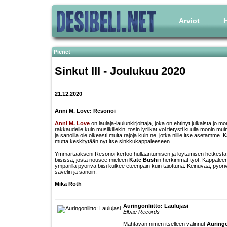
Arviot
H
Pienet
Sinkut III - Joulukuu 2020
21.12.2020
Anni M. Love: Resonoi
Anni M. Love
on laulaja-laulunkirjoittaja, joka on ehtinyt julkaista jo 
rakkaudelle kuin musiikillekin, tosin lyriikat voi tietysti kuulla monin 
ja sanoilla ole oikeasti muita rajoja kuin ne, jotka niille itse asetamm
mutta keskitytään nyt itse sinkkukappaleeseen.
Ymmärtääkseni Resonoi kertoo hullaantumisen ja löytämisen hetkest
biisissä, josta nousee mieleen
Kate Bush
in herkimmät työt. Kappaleen
ympärillä pyörivä biisi kulkee eteenpäin kuin taiottuna. Keinuvaa, pyö
sävelin ja sanoin.
Mika Roth
Auringonliitto: Laulujasi
Elbae Records
Mahtavan nimen itselleen valinnut
Auringo