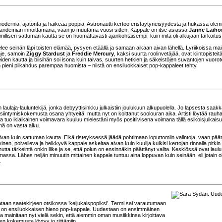
 modernia, ajatonta ja haikeaa poppia. Astronautti kertoo eristäytyneisyydestä ja hukassa olem
andemian innoittamana, vaan jo muutama vuosi sitten. Kappale on itse asiassa
Janne Laiho
illisen sattuman kautta se on huomattavasti ajankohtaisempi, kuin mitä oli alkujaan tarkoitus
lee seinän läpi toisten elämää, pysyen etäällä ja samaan aikaan aivan lähellä. Lyriikoissa mai
ihje, samoin
Ziggy Stardust
ja
Freddie Mercury
, kaksi suurta roolinvetäjää, ovat kiintopisteitä
iden kautta ja biisihän soi isona kuin taivas, suurten hetkien ja säkeistöjen suvantojen vuorot
n pieni pilkahdus parempaa huomista – niistä on ensiluokkaiset pop-kappaleet tehty.
n laulaja-lauluntekijä, jonka debyyttisinkku julkaistiin joulukuun alkupuolella. Jo lapsesta saak
siintymiskokemusta osana yhtyeitä, mutta nyt on koittanut soolouran aika. Artisti löytää rauh
tuo ikiaikainen voimavara kuuluu mielestäni myös positiivisena voimana tällä esikoisjulkaisul
mä on vasta alku.
 aivan kuin sattuman kautta. Eikä risteyksessä jäädä pohtimaan loputtomiin valintoja, vaan pää
inen, polveileva ja helkkyvä kappale askeltaa aivan kuin kuulija kulkisi kertojan rinnalla pitkin
utta tärkeintä onkin liike ja se, että polun on ensinnäkin päättänyt valita. Keskiössä ovat laulu
emassa. Lähes neljän minuutin mittainen kappale tuntuu aina loppuvan kuin seinään, eli jotain ol
.
ataan saatekirjeen otsikossa ’keijukaispopiksi’. Termi sai varautumaan
mähän on ensiluokkaisen hieno pop-kappale. Uudestaan on ensimmäinen
ta mainitaan nyt vielä sekin, että aiemmin oman musiikkinsa kirjoittava
ten kokemusta löytyy jo riittämiin.