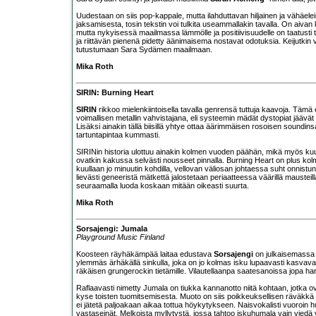
Uudestaan on siis pop-kappale, mutta ilahduttavan hiljainen ja vähäel
jaksamisesta, tosin tekstin voi tulkita useammallakin tavalla. On aivan ku
mutta nykyisessä maailmassa lämmölle ja positiivisuudelle on taatusti
ja riittävän pienenä pidetty äänimaisema nostavat odotuksia. Keijutkin v
tutustumaan Sara Sydämen maailmaan.
Mika Roth
SIRIN: Burning Heart
SIRIN
rikkoo mielenkiintoisella tavalla genrensä tuttuja kaavoja. Tämä
voimallisen metallin vahvistajana, eli systeemin mädät dystopiat jäävät 
Lisäksi ainakin tällä biisillä yhtye ottaa äärimmäisen rosoisen soundins
tartuntapintaa kummasti.
SIRINin historia ulottuu ainakin kolmen vuoden päähän, mikä myös kuu
ovatkin kakussa selvästi nousseet pinnalla. Burning Heart on plus ko
kuullaan jo minuutin kohdilla, vellovan väliosan johtaessa suht onnist
lievästi geneeristä mätkettä jalostetaan periaatteessa väärillä mausteill
seuraamalla luoda koskaan mitään oikeasti suurta.
Mika Roth
Sorsajengi: Jumala
Playground Music Finland
Koosteen räyhäkämpää laitaa edustava
Sorsajengi
on julkaisemass
ylemmäs ärhäkällä sinkulla, joka on jo kolmas isku lupaavasti kasvava
räkäisen grungerockin tietämille. Vilautellaanpa saatesanoissa jopa ha
Raflaavasti nimetty Jumala on tiukka kannanotto niitä kohtaan, jotk
kyse toisten tuomitsemisesta. Muoto on siis poikkeuksellisen räväkkä 
ei jätetä paljoakaan aikaa tottua höykytykseen. Naisvokalisti vuoroin hu
vastaseinät. Melkoista myllytystä, jossa tahtoo iskuhumala vain viedä