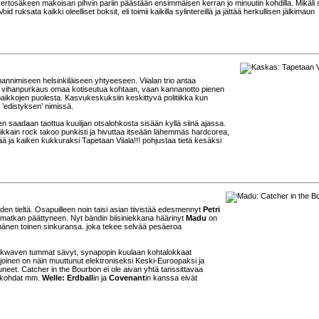
 kertosäkeen makoisan pihvin pariin päästään ensimmäisen kerran jo minuutin kohdilla. Mikäli 
ruksata kaikki oleelliset boksit, eli toimii kaikilla sylintereillä ja jättää herkullisen jälkimaun
mannimiseen helsinkiläiseen yhtyeeseen. Viialan trio antaa
än vihanpurkaus omaa kotiseutua kohtaan, vaan kannanotto pienen
ikkojen puolesta. Kasvukeskuksiin keskittyvä politiikka kun
 ’edistyksen’ nimissä.
en saadaan taottua kuulijan otsalohkosta sisään kyllä siinä ajassa.
dikkain rock takoo punkisti ja hivuttaa itseään lähemmäs hardcorea,
ää ja kaiken kukkuraksi Tapetaan Viiala!!! pohjustaa tietä kesäksi
den tieltä. Osapuilleen noin taisi asian tiivistää edesmennyt
Petri
 matkan päättyneen. Nyt bändin biisiniekkana häärinyt
Madu
on
hänen toinen sinkuransa. joka tekee selvää pesäeroa
et darkwaven tummat sävyt, synapopin kuulaan kohtalokkaat
hjoinen on näin muuttunut elektroniseksi Keski-Euroopaksi ja
neet. Catcher in the Bourbon ei ole aivan yhtä tanssittavaa
mäkohdat mm.
Welle: Erdball
in ja
Covenant
in kanssa eivät