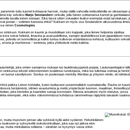
 paremmin tuttu kannel kohtaavat harvoin, mutta näillä vahvoilla kielisoittimilla on oikeastaan p
 Tämä käy selväksi
Marjo Smolander
in sinkulla, jolla hänen soittamansa kannel ja gambialais
ienolla tavalla toinen toisiaan. Eikä tässä sitten vokaalien lisäksi enempää enää tarvitakaan, j
at jostain – soitinten kansista ehkä? Kukkani on myös osa Smolanderin alkuvuodesta ilme
essa nimen
Cosmologies
.
tse sinkkuun. Kukkani on kaunis ja muodoiltaan siro kappale, joka lienee helpointa sijoittaa
ja kora soivat heleinä, ilmavina ja avaruudellisina, sanojen tipahdellessa kuin japanilaisen run
ee, polveilu on luonnollista ja kaikki tuntuu kulkevan eräänlaisissa kehissä, kulttuurien sekoi
 erosta ja murheesta – tunteista, jotka yhdistävät meitä kaikkia.
lauluntekijä, joka omien sanojensa mukaan luo laulelmatyyppistä poppia. Laulunopettajaksi täll
en sinkkunsa tekstin edesmenneen isoäitinsä runokirjasta, mikä tuo tulkintaa voimaa ja herkk
a on luonut sävellyksen. Sovitus on puolestaan merkitty Merittan ja yhtyeen nimiin, eli nähtävä
rkkä paikka Leinon kohdalta, kuten luultavasti useammallakin suomalaisella. Rauha on kauni
tkessä heräämistä, silmien avautumista ja meitä ympäröivän luonnon, maailman, ihmeellisyyt
odian, joka kiertelee ja kaartelee sanoja korostaen. Kiitosta ansaitsee myös toteutus, jossa
ppaletta eteenpäin, eikä edes väkevimmässä kohdassa rakennelmaa räjäytetä taivaisiin saakka
, mutta muovisen pinnan alla sykkivät kyllä aidot sydämet. Helsinkiläinen
 osakseen jo syksyisellä esikoissinkullaan, joka saa nyt jatkoa elon
aa, mutta minkälaista sellaista – siinähän se kysymys vasta onkin.