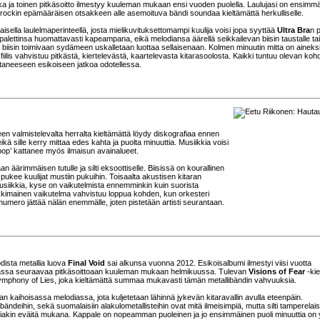
ka ja toinen pitkäsoitto ilmestyy kuuleman mukaan ensi vuoden puolella. Laulujasi on ensimm
ehtorockin epämääräisen otsakkeen alle asemoituva bändi soundaa kieltämättä herkulliselle.
sella laulelmaperinteellä, josta mielikuvituksettomampi kuulija voisi jopa syyttää
Ultra Bra
n 
in palettinsa huomattavasti kapeampana, eikä melodiansa äärellä seikkailevan biisin taustalle ta
n biisin toimivaan sydämeen uskalletaan luottaa sellaisenaan. Kolmen minuutin mitta on aineksi
ilis vahvistuu pitkästä, kiertelevästä, kaartelevasta kitarasoolosta. Kaikki tuntuu olevan kohd
vahtaneeseen esikoiseen jatkoa odotellessa.
leen valmistelevalta herralta kieltämättä löydy diskografiaa ennen
sille kerry mittaa edes kahta ja puolta minuuttia. Musiikkia voisi
pop’ kattanee myös ilmaisun avainalueet.
äärimmäisen tutulle ja silti eksoottiselle. Biisissä on kourallinen
 pukee kuulijat mustiin pukuihin. Toisaalta akustisen kitaran
imusiikkia, kyse on vaikutelmista ennemminkin kuin suorista
Barokkimainen vaikutelma vahvistuu loppua kohden, kun orkesteri
numero jättää nälän enemmälle, joten pistetään artisti seurantaan.
ista metallia luova
Final Void
sai alkunsa vuonna 2012. Esikoisalbumi ilmestyi viisi vuotta
assa seuraavaa pitkäsoittoaan kuuleman mukaan helmikuussa. Tulevan
Visions of Fear
-ki
Symphony of Lies, joka kieltämättä summaa mukavasti tämän metallibändin vahvuuksia.
n kaihoisassa melodiassa, jota kuljetetaan lähinnä jykevän kitaravallin avulla eteenpäin.
eihin, sekä suomalaisiin alakulometallisteihin ovat mitä ilmeisimpiä, mutta silti tamperelai
omiakin eväitä mukana. Kappale on nopeamman puoleinen ja jo ensimmäinen puoli minuuttia on 