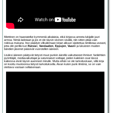
Miettinen on haastatellut kymmeniä aikalaisia, eikä kirjassa anneta lukijalle juuri
armoa. Nimiä ladotaan ja jos et ole täysin skenen sisällä, niin sitten pitää vain
roikkua mukana. Itse päädyin vilkuilemaan kirjan alkuun sijoitettua nimilistaa useasti,
jotta olin perillä kun
Ratsia
n,
Vandaalien
,
Eppujen
,
Vaavi
n ja lukuisten muiden
bändien jäsenet pääsivät vuorotellen ääneen.
Lisäksi ääneen päätyvät tietysti muut punkin äärellä vaikuttaneet ihmiset: fanilehtien
pyörittäjät, mediavaikuttajat ja satunnaiset soittajat, joiden kaikkien osat tässä
kaikessa eivät täysin auenneet minulle. Mutta eihän se ole tarkoituskaan, sillä kirja
on koottu muotoonsa tietysti tarkoituksella. Aivan kuten punk ilmiönä, se on vain
otettava vastaan sellaisenaan.