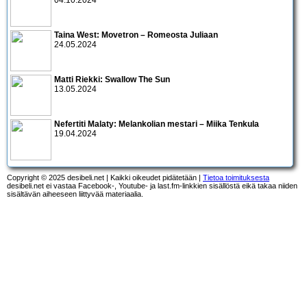
Taina West: Movetron – Romeosta Juliaan
24.05.2024
Matti Riekki: Swallow The Sun
13.05.2024
Nefertiti Malaty: Melankolian mestari – Miika Tenkula
19.04.2024
Copyright © 2025 desibeli.net | Kaikki oikeudet pidätetään |
Tietoa toimituksesta
desibeli.net ei vastaa Facebook-, Youtube- ja last.fm-linkkien sisällöstä eikä takaa niiden
sisältävän aiheeseen liittyvää materiaalia.