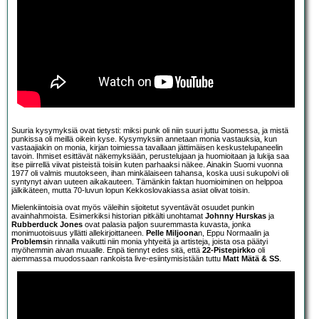
Suuria kysymyksiä ovat tietysti: miksi punk oli niin suuri juttu Suomessa, ja mistä
punkissa oli meillä oikein kyse. Kysymyksiin annetaan monia vastauksia, kun
vastaajiakin on monia, kirjan toimiessa tavallaan jättimäisen keskustelupaneelin
tavoin. Ihmiset esittävät näkemyksiään, perustelujaan ja huomioitaan ja lukija saa
itse piirrellä viivat pisteistä toisiin kuten parhaaksi näkee. Ainakin Suomi vuonna
1977 oli valmis muutokseen, ihan minkälaiseen tahansa, koska uusi sukupolvi oli
syntynyt aivan uuteen aikakauteen. Tämänkin faktan huomioiminen on helppoa
jälkikäteen, mutta 70-luvun lopun Kekkoslovakiassa asiat olivat toisin.
Mielenkiintoisia ovat myös väleihin sijoitetut syventävät osuudet punkin
avainhahmoista. Esimerkiksi historian pitkälti unohtamat
Johnny Hurskas
ja
Rubberduck Jones
ovat palasia paljon suuremmasta kuvasta, jonka
monimuotoisuus yllätti allekirjoittaneen.
Pelle Miljoona
n, Eppu Normaalin ja
Problems
in rinnalla vaikutti niin monia yhtyeitä ja artisteja, joista osa päätyi
myöhemmin aivan muualle. Enpä tiennyt edes sitä, että
22-Pistepirkko
oli
aiemmassa muodossaan rankoista live-esiintymisistään tuttu
Matt Mätä & SS
.