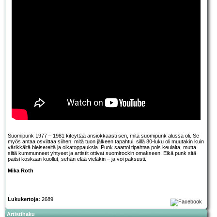
Suomipunk 1977 – 1981 kiteyttää ansiokkaasti sen, mitä suomipunk alussa oli. Se
myös antaa osviittaa siihen, mitä tuon jälkeen tapahtui, sillä 80-luku oli muutakin kuin
värikkäitä bleisereitä ja olkatoppauksia. Punk saattoi tipahtaa pois keulalta, mutta
siitä kummunneet yhtyeet ja artistit ottivat suomirockin omakseen. Eikä punk sitä
paitsi koskaan kuollut, sehän elää vieläkin – ja voi paksusti.
Mika Roth
Lukukertoja:
2689
Artistihaku