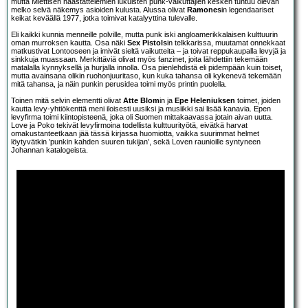
mutta Miettisen haastattelemien lukuisten punk-vaikuttajien kesken tuntuu olevan
melko selvä näkemys asioiden kulusta. Alussa olivat
Ramones
in legendaariset
keikat keväällä 1977, jotka toimivat katalyyttina tulevalle.
Eli kaikki kunnia menneille polville, mutta punk iski angloamerikkalaisen kulttuurin
oman murroksen kautta. Osa näki
Sex Pistols
in telkkarissa, muutamat onnekkaat
matkustivat Lontooseen ja imivät sieltä vaikutteita – ja toivat reppukaupalla levyjä ja
sinkkuja muassaan. Merkittäviä olivat myös fanzinet, joita lähdettiin tekemään
matalalla kynnyksellä ja hurjalla innolla. Osa pienlehdistä eli pidempään kuin toiset,
mutta avainsana olikin ruohonjuuritaso, kun kuka tahansa oli kykenevä tekemään
mitä tahansa, ja näin punkin perusidea toimi myös printin puolella.
Toinen mitä selvin elementti olivat
Atte Blom
in ja
Epe Heleniuksen
toimet, joiden
kautta levy-yhtiökenttä meni iloisesti uusiksi ja musiikki sai lisää kanavia. Epen
levyfirma toimi kiintopisteenä, joka oli Suomen mittakaavassa jotain aivan uutta.
Love ja Poko tekivät levyfirmoina todellista kulttuurityötä, eivätkä harvat
omakustanteetkaan jää tässä kirjassa huomiotta, vaikka suurimmat helmet
löytyvätkin ’punkin kahden suuren tukijan’, sekä Loven raunioille syntyneen
Johannan katalogeista.