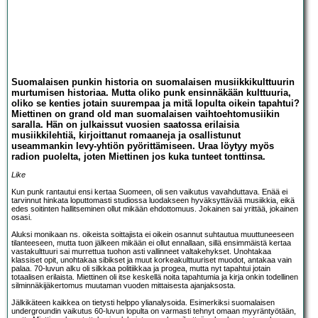
Suomalaisen punkin historia on suomalaisen musiikkikulttuurin
murtumisen historiaa. Mutta oliko punk ensinnäkään kulttuuria,
oliko se kenties jotain suurempaa ja mitä lopulta oikein tapahtui?
Miettinen on grand old man suomalaisen vaihtoehtomusiikin
saralla. Hän on julkaissut vuosien saatossa erilaisia
musiikkilehtiä, kirjoittanut romaaneja ja osallistunut
useammankin levy-yhtiön pyörittämiseen. Uraa löytyy myös
radion puolelta, joten Miettinen jos kuka tunteet tonttinsa.
Like
Kun punk rantautui ensi kertaa Suomeen, oli sen vaikutus vavahduttava. Enää ei
tarvinnut hinkata loputtomasti studiossa luodakseen hyväksyttävää musiikkia, eikä
edes soitinten hallitseminen ollut mikään ehdottomuus. Jokainen sai yrittää, jokainen
osasi.
Aluksi monikaan ns. oikeista soittajista ei oikein osannut suhtautua muuttuneeseen
tilanteeseen, mutta tuon jälkeen mikään ei ollut ennallaan, sillä ensimmäistä kertaa
vastakulttuuri sai murrettua tuohon asti vallinneet valtakehykset. Unohtakaa
klassiset opit, unohtakaa sibikset ja muut korkeakulttuuriset muodot, antakaa vain
palaa. 70-luvun alku oli silkkaa politiikkaa ja progea, mutta nyt tapahtui jotain
totaalisen erilaista. Miettinen oli itse keskellä noita tapahtumia ja kirja onkin todellinen
silminnäkijäkertomus muutaman vuoden mittaisesta ajanjaksosta.
Jälkikäteen kaikkea on tietysti helppo ylianalysoida. Esimerkiksi suomalaisen
undergroundin vaikutus 60-luvun lopulta on varmasti tehnyt omaan myyräntyötään,