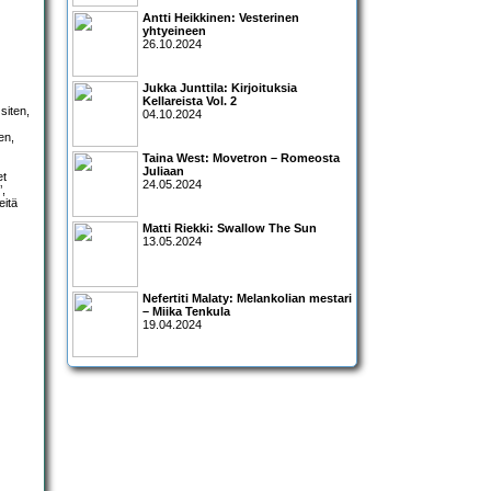
Antti Heikkinen: Vesterinen
yhtyeineen
26.10.2024
Jukka Junttila: Kirjoituksia
Kellareista Vol. 2
siten,
04.10.2024
en,
Taina West: Movetron – Romeosta
Juliaan
et
24.05.2024
’,
eitä
Matti Riekki: Swallow The Sun
13.05.2024
Nefertiti Malaty: Melankolian mestari
– Miika Tenkula
19.04.2024