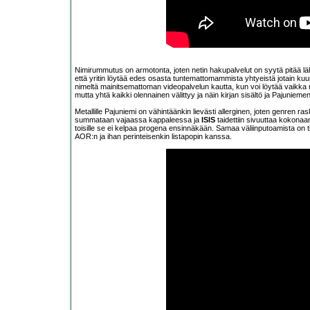
Nimirummutus on armotonta, joten netin hakupalvelut on syytä pitää läh
että yritin löytää edes osasta tuntemattomammista yhtyeistä jotain ku
nimeltä mainitsemattoman videopalvelun kautta, kun voi löytää vaikka 
mutta yhtä kaikki olennainen välittyy ja näin kirjan sisältö ja Pajuni
Metallille Pajuniemi on vähintäänkin lievästi allerginen, joten genren 
summataan vajaassa kappaleessa ja
ISIS
taidettiin sivuuttaa kokonaan
toisille se ei kelpaa progena ensinnäkään. Samaa väliinputoamista on 
AOR:n ja ihan perinteisenkin listapopin kanssa.