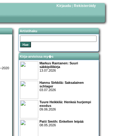
Kirjaudu
Rekisteröidy
|
Artistihaku
Kirja-arvioissa my�s
Markus Rantanen: Suuri
säkkipillikirja
13.07.2026
Hannu Sirkkilä: Saksalainen
schlager
03.07.2026
Tuure Heikkilä: Henkeä hurjempi
exodus
09.06.2026
Patti Smith: Enkelten leipää
08.05.2026