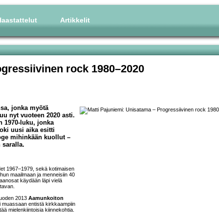
aastattelut
Artikkelit
ogressiivinen rock 1980–2020
nsa, jonka myötä
uu nyt vuoteen 2020 asti.
 1970-luku, jonka
ki uusi aika esitti
oge mihinkään kuollut –
 saralla.
det 1967–1979, sekä kotimaisen
uuhun maailmaan ja menneisiin 40
maanosat käydään läpi vielä
ltavan.
 vuoden 2013
Aamunkoiton
oi muassaan entistä kirkkaampiin
tää mielenkiintoisia kiinnekohtia.