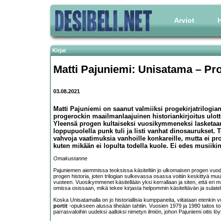
Arviot
H
Kirjat
Matti Pajuniemi: Unisatama – Pr
03.08.2021
Matti Pajuniemi on saanut valmiiksi progekirjatrilogia
progerockin maailmanlaajuinen historiankirjoitus ulott
Yleensä progen kultaiseksi vuosikymmeneksi lasketaan
loppupuolella punk tuli ja listi vanhat dinosaurukset. To
vahvoja vaatimuksia vanhoille konkareille, mutta ei pr
kuten mikään ei lopulta todella kuole. Ei edes musiikin
Omakustanne
Pajuniemen aiemmissa teoksissa käsiteltiin jo ulkomaisen progen vuo
progen historia, joten trilogian sulkevassa osassa voitiin keskittyä m
vuoteen. Vuosikymmenet käsitellään yksi kerrallaan ja siten, että eri 
omissa osissaan, mikä tekee kirjasta helpommin käsiteltävän ja sulate
Koska Unisatamalla on jo historiallisia kumppaneita, viitataan etenkin
portit
-opukseen alussa tiheään tahtiin. Vuosien 1979 ja 1980 taitos t
parrasvaloihin uudeksi aalloksi nimetyn ilmiön, johon Pajuniemi oitis löy