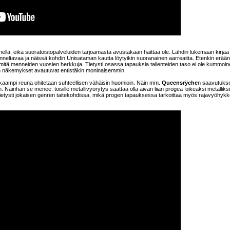
ellä, eikä suoratoistopalveluiden tarjoamasta avustakaan haittaa ole. Lähdin lukemaan kirjaa 
unneltavaa ja näissä kohdin Unisataman kautta löytyikin suoranainen aarreaitta. Etenkin erään
mitä menneiden vuosien herkkuja. Tietysti osassa tapauksia tallenteiden taso ei ole kummoin
emen näkemykset avautuvat entistäkin moninaisemmin.
raskaampi reuna ohitetaan suhteellisen vähäisin huomioin. Näin mm.
Queensrÿche
n saavutuks
. Näinhän se menee: toisille metallivyörytys saattaa olla aivan liian progea ’oikeaksi metalliksi
tietysti jokaisen genren taitekohdissa, mikä progen tapauksessa tarkoittaa myös rajavyöhykk