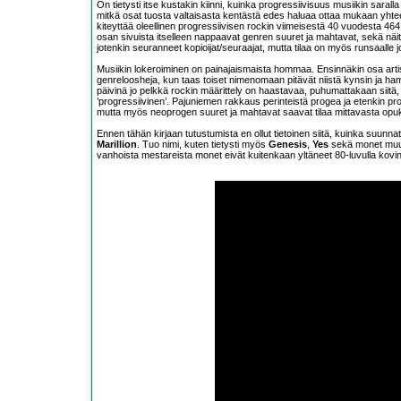
On tietysti itse kustakin kiinni, kuinka progressiivisuus musiikin saral
mitkä osat tuosta valtaisasta kentästä edes haluaa ottaa mukaan yhteen
kiteyttää oleellinen progressiivisen rockin viimeisestä 40 vuodesta 464
osan sivuista itselleen nappaavat genren suuret ja mahtavat, sekä nä
jotenkin seuranneet kopioijat/seuraajat, mutta tilaa on myös runsaalle jo
Musiikin lokeroiminen on painajaismaista hommaa. Ensinnäkin osa arti
genreloosheja, kun taas toiset nimenomaan pitävät niistä kynsin ja ha
päivinä jo pelkkä rockin määrittely on haastavaa, puhumattakaan siitä
’progressiivinen’. Pajuniemen rakkaus perinteistä progea ja etenkin pr
mutta myös neoprogen suuret ja mahtavat saavat tilaa mittavasta opu
Ennen tähän kirjaan tutustumista en ollut tietoinen siitä, kuinka suun
Marillion
. Tuo nimi, kuten tietysti myös
Genesis
,
Yes
sekä monet muut, 
vanhoista mestareista monet eivät kuitenkaan yltäneet 80-luvulla kovi