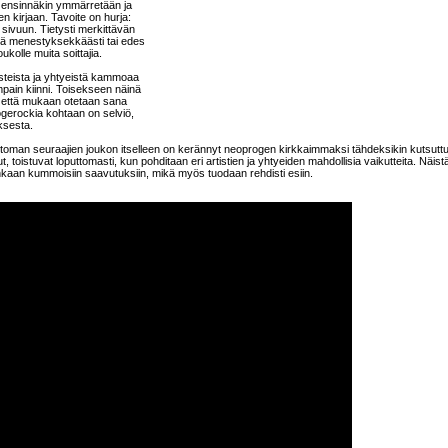
la ensinnäkin ymmärretään ja
 kirjaan. Tavoite on hurja:
 sivuun. Tietysti merkittävän
itä menestyksekkäästi tai edes
ukolle muita soittajia.
steista ja yhtyeistä kammoaa
mpain kiinni. Toisekseen näinä
, että mukaan otetaan sana
ogerockia kohtaan on selviö,
ksesta.
nattoman seuraajien joukon itselleen on kerännyt neoprogen kirkkaimmaksi tähdeksikin kutsutt
toistuvat loputtomasti, kun pohditaan eri artistien ja yhtyeiden mahdollisia vaikutteita. Näist
nkaan kummoisiin saavutuksiin, mikä myös tuodaan rehdisti esiin.