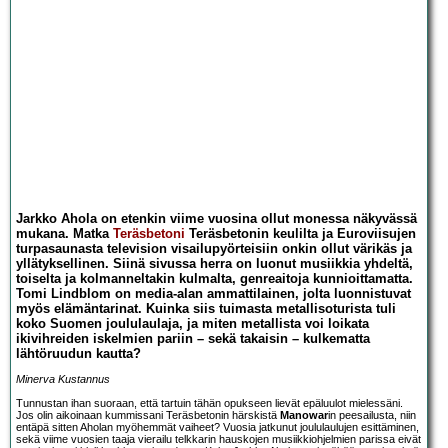
Jarkko Ahola on etenkin viime vuosina ollut monessa näkyvässä
mukana. Matka
Teräsbetoni
Teräsbetonin keulilta ja Euroviisujen
turpasaunasta television visailupyörteisiin onkin ollut värikäs ja
yllätyksellinen. Siinä sivussa herra on luonut musiikkia yhdeltä,
toiselta ja kolmanneltakin kulmalta, genreaitoja kunnioittamatta.
Tomi Lindblom on media-alan ammattilainen, jolta luonnistuvat
myös elämäntarinat. Kuinka siis tuimasta metallisoturista tuli
koko Suomen joululaulaja, ja miten metallista voi loikata
ikivihreiden iskelmien pariin – sekä takaisin – kulkematta
lähtöruudun kautta?
Minerva Kustannus
Tunnustan ihan suoraan, että tartuin tähän opukseen lievät epäluulot mielessäni.
Jos olin aikoinaan kummissani Teräsbetonin härskistä
Manowar
in peesailusta, niin
entäpä sitten Aholan myöhemmät vaiheet? Vuosia jatkunut joululaulujen esittäminen,
sekä viime vuosien taaja vierailu telkkarin hauskojen musiikkiohjelmien parissa eivät