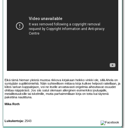
Eikä tämä hieman yleistä muotoa rikkova kirjakaan heikko vinkki ole, sillä Ahola on
syntyjään supliikkimiehiä. Näin suhteellisen mittava kirja kulkee helposti raiteillaan, ja
kiitos tarkan kappalejaon, voi ne itselle arvattavasti ongelmia aiheuttavat osuudet
ohittaa näppärästi. Jos siis satut olemaan allerginen esimerkiksi jouluajalle,
metallitotuuksille tai iskelmille, mutta parhaimmillaan kirja on totta kai täytenä
pakettina nautittuna.
Mika Roth
Lukukertoja:
2543