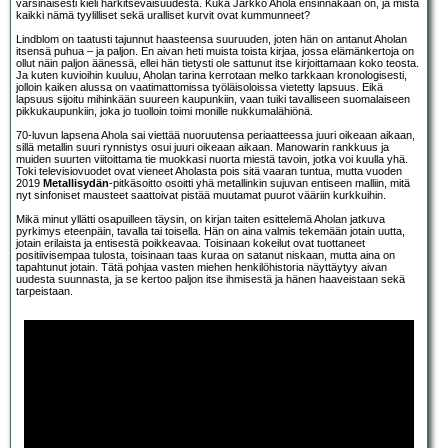
varsinaisesti kieli harkitsevaisuudesta. Kuka Jarkko Ahola ensinnäkään on, ja mistä
kaikki nämä tyylilliset sekä uralliset kurvit ovat kummunneet?
Lindblom on taatusti tajunnut haasteensa suuruuden, joten hän on antanut Aholan
itsensä puhua – ja paljon. En aivan heti muista toista kirjaa, jossa elämänkertoja on
ollut näin paljon äänessä, ellei hän tietysti ole sattunut itse kirjoittamaan koko teosta.
Ja kuten kuvioihin kuuluu, Aholan tarina kerrotaan melko tarkkaan kronologisesti,
jolloin kaiken alussa on vaatimattomissa työläisoloissa vietetty lapsuus. Eikä
lapsuus sijoitu mihinkään suureen kaupunkiin, vaan tuiki tavalliseen suomalaiseen
pikkukaupunkiin, joka jo tuolloin toimi monille nukkumalähiönä.
70-luvun lapsena Ahola sai viettää nuoruutensa periaatteessa juuri oikeaan aikaan,
sillä metallin suuri rynnistys osui juuri oikeaan aikaan. Manowarin rankkuus ja
muiden suurten viitoittama tie muokkasi nuorta miestä tavoin, jotka voi kuulla yhä.
Toki televisiovuodet ovat vieneet Aholasta pois sitä vaaran tuntua, mutta vuoden
2019
Metallisydän
-pitkäsoitto osoitti yhä metallinkin sujuvan entiseen malliin, mitä
nyt sinfoniset mausteet saattoivat pistää muutamat puurot vääriin kurkkuihin.
Mikä minut yllätti osapuilleen täysin, on kirjan taiten esittelemä Aholan jatkuva
pyrkimys eteenpäin, tavalla tai toisella. Hän on aina valmis tekemään jotain uutta,
jotain erilaista ja entisestä poikkeavaa. Toisinaan kokeilut ovat tuottaneet
positiivisempaa tulosta, toisinaan taas kuraa on satanut niskaan, mutta aina on
tapahtunut jotain. Tätä pohjaa vasten miehen henkilöhistoria näyttäytyy aivan
uudesta suunnasta, ja se kertoo paljon itse ihmisestä ja hänen haaveistaan sekä
tarpeistaan.