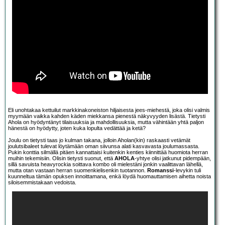
Eli unohtakaa kettuilut markkinakoneiston hiljaisesta jees-miehestä, joka olisi valmis
myymään vaikka kahden käden miekkansa pienestä näkyvyyden lisästä. Tietysti
Ahola on hyödyntänyt tilaisuuksia ja mahdollisuuksia, mutta vähintään yhtä paljon
hänestä on hyödytty, joten kuka lopulta vedättää ja ketä?
Joulu on tietysti taas jo kulman takana, jolloin Aholan(kin) raskaasti vetämät
joulutsibaleet tulevat löytämään oman siivunsa alati kasvavasta joulumassasta.
Pukin konttia silmällä pitäen kannattaisi kuitenkin kenties kiinnittää huomiota herran
muihin tekemisiin. Olisin tietysti suonut, että
AHOLA
-yhtye olisi jatkunut pidempään,
sillä savuista heavyrockia soittava kombo oli mielestäni jonkin vaalittavan lähellä,
mutta otan vastaan herran suomenkielisenkin tuotannon.
Romanssi
-levykin tuli
kuunneltua tämän opuksen innoittamana, enkä löydä huomauttamisen aihetta noista
siloisemmistakaan vedoista.