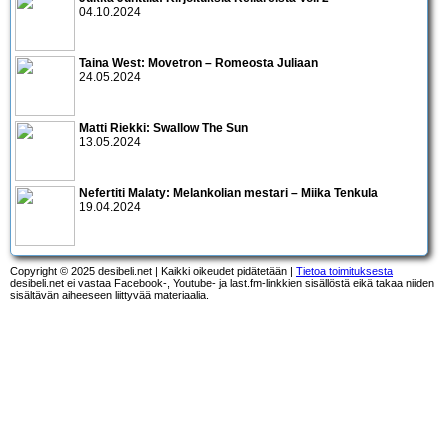
04.10.2024
Taina West: Movetron – Romeosta Juliaan
24.05.2024
Matti Riekki: Swallow The Sun
13.05.2024
Nefertiti Malaty: Melankolian mestari – Miika Tenkula
19.04.2024
Copyright © 2025 desibeli.net | Kaikki oikeudet pidätetään |
Tietoa toimituksesta
desibeli.net ei vastaa Facebook-, Youtube- ja last.fm-linkkien sisällöstä eikä takaa niiden
sisältävän aiheeseen liittyvää materiaalia.