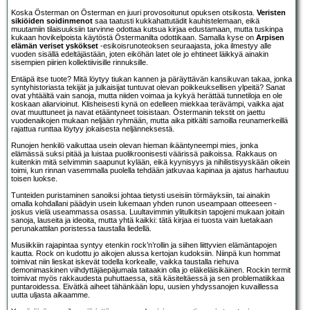
Koska Österman on Österman en juuri provosoitunut opuksen otsikosta.
Veristen
sikiöiden soidinmenot
saa taatusti kukkahattutädit kauhistelemaan, eikä
muutamiin tilaisuuksiin tarvinne odottaa kutsua kirjaa edustamaan, mutta tuskinpa
kukaan hovikelpoista käytöstä Östermanilta odottikaan. Samalla kyse on
Arpisen
elämän veriset yskökset
-esikoisrunoteoksen seuraajasta, joka ilmestyy alle
vuoden sisällä edeltäjästään, joten eiköhän latet ole jo ehtineet läikkyä ainakin
sisempien piirien kollektiivisille rinnuksille.
Entäpä itse tuote? Mitä löytyy tiukan kannen ja päräyttävän kansikuvan takaa, jonka
syntyhistoriasta tekijät ja julkaisijat tuntuvat olevan poikkeuksellisen ylpeitä? Sanat
ovat yhtäältä vain sanoja, mutta niiden voimaa ja kykyä herättää tunnetiloja en ole
koskaan aliarvioinut. Klisheisesti kynä on edelleen miekkaa terävämpi, vaikka ajat
ovat muuttuneet ja navat etääntyneet toisistaan. Östermanin tekstit on jaettu
vuodenaikojen mukaan neljään ryhmään, mutta aika pitkälti samoilla reunamerkeillä
rajattua runttaa löytyy jokaisesta neljänneksestä.
Runojen henkilö vaikuttaa usein olevan hieman ikääntyneempi mies, jonka
elämässä suksi pitää ja luistaa puolikroonisesti väärissä paikoissa. Rakkaus on
kuitenkin mitä selvimmin saapunut kylään, eikä kyynisyys ja nihilistisyyskään oikein
toimi, kun rinnan vasemmalla puolella tehdään jatkuvaa kapinaa ja ajatus harhautuu
toisen luokse.
Tunteiden puristaminen sanoiksi johtaa tietysti useisiin törmäyksiin, tai ainakin
omalla kohdallani päädyin usein lukemaan yhden runon useampaan otteeseen -
joskus vielä useammassa osassa. Luultavimmin ylitulkitsin tapojeni mukaan joitain
sanoja, lauseita ja ideoita, mutta yhtä kaikki: tätä kirjaa ei tuosta vain luetakaan
perunakattilan poristessa taustalla liedellä.
Musiikkiin rajapintaa syntyy etenkin rock’n’rollin ja siihen liittyvien elämäntapojen
kautta. Rock on kudottu jo aikojen alussa kertojan kudoksiin. Niinpä kun hommat
toimivat niin lieskat iskevät todella korkealle, vaikka taustalla riehuva
demonimaskinen viihdyttäjäepäjumala taitaakin olla jo eläkeläisikäinen. Rockin termit
toimivat myös rakkaudesta puhuttaessa, sitä käsiteltäessä ja sen problematiikkaa
puntaroidessa. Eivätkä aiheet tähänkään lopu, uusien yhdyssanojen kuvaillessa
uutta uljasta aikaamme.