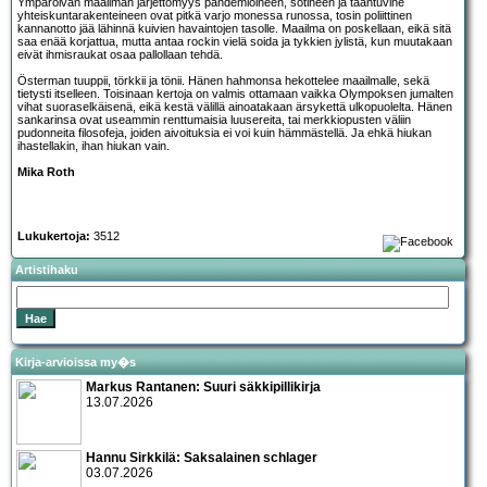
Ympäröivän maailman järjettömyys pandemioineen, sotineen ja taantuvine
yhteiskuntarakenteineen ovat pitkä varjo monessa runossa, tosin poliittinen
kannanotto jää lähinnä kuivien havaintojen tasolle. Maailma on poskellaan, eikä sitä
saa enää korjattua, mutta antaa rockin vielä soida ja tykkien jylistä, kun muutakaan
eivät ihmisraukat osaa pallollaan tehdä.
Österman tuuppii, törkkii ja tönii. Hänen hahmonsa hekottelee maailmalle, sekä
tietysti itselleen. Toisinaan kertoja on valmis ottamaan vaikka Olympoksen jumalten
vihat suoraselkäisenä, eikä kestä välillä ainoatakaan ärsykettä ulkopuolelta. Hänen
sankarinsa ovat useammin renttumaisia luusereita, tai merkkiopusten väliin
pudonneita filosofeja, joiden aivoituksia ei voi kuin hämmästellä. Ja ehkä hiukan
ihastellakin, ihan hiukan vain.
Mika Roth
Lukukertoja:
3512
Artistihaku
Kirja-arvioissa my�s
Markus Rantanen: Suuri säkkipillikirja
13.07.2026
Hannu Sirkkilä: Saksalainen schlager
03.07.2026