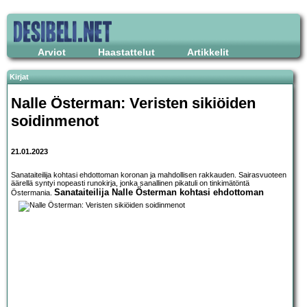
Arviot
Haastattelut
Artikkelit
Kirjat
Nalle Österman: Veristen sikiöiden
soidinmenot
21.01.2023
Sanataiteilija kohtasi ehdottoman koronan ja mahdollisen rakkauden. Sairasvuoteen
äärellä syntyi nopeasti runokirja, jonka sanallinen pikatuli on tinkimätöntä
Sanataiteilija Nalle Österman kohtasi ehdottoman
Östermania.