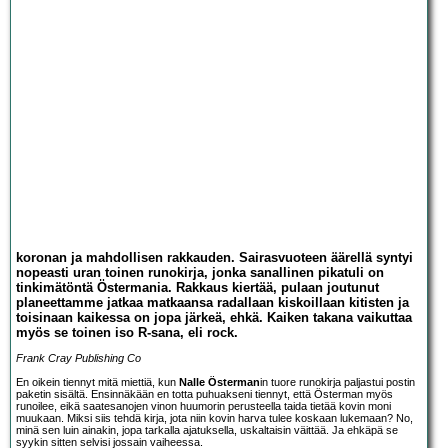
koronan ja mahdollisen rakkauden. Sairasvuoteen äärellä syntyi
nopeasti uran toinen runokirja, jonka sanallinen pikatuli on
tinkimätöntä Östermania. Rakkaus kiertää, pulaan joutunut
planeettamme jatkaa matkaansa radallaan kiskoillaan kitisten ja
toisinaan kaikessa on jopa järkeä, ehkä. Kaiken takana vaikuttaa
myös se toinen iso R-sana, eli rock.
Frank Cray Publishing Co
En oikein tiennyt mitä miettiä, kun
Nalle Österman
in tuore runokirja paljastui postin
paketin sisältä. Ensinnäkään en totta puhuakseni tiennyt, että Österman myös
runoilee, eikä saatesanojen vinon huumorin perusteella taida tietää kovin moni
muukaan. Miksi siis tehdä kirja, jota niin kovin harva tulee koskaan lukemaan? No,
minä sen luin ainakin, jopa tarkalla ajatuksella, uskaltaisin väittää. Ja ehkäpä se
syykin sitten selvisi jossain vaiheessa.