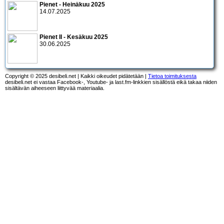
Pienet - Heinäkuu 2025
14.07.2025
Pienet II - Kesäkuu 2025
30.06.2025
Copyright © 2025 desibeli.net | Kaikki oikeudet pidätetään |
Tietoa toimituksesta
desibeli.net ei vastaa Facebook-, Youtube- ja last.fm-linkkien sisällöstä eikä takaa niiden
sisältävän aiheeseen liittyvää materiaalia.