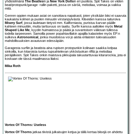
yhdistelmänä
The Beatles
in ja
New York Dolls
in eri puolista. Spit Takes on viiden
beat/protopunk/garage -rallin paketti, jossa on säröä, melodiaa, voimaa ja vaikka
mitä.
Genren oppien mukaan asiat on sanottava napakasti, joten yksikään biisi ei saavuta
kaukaista kolmen ja puolen minuutin virstanpylvästä. Kliseiden kanssa taituroiva
Misery Surf
, jossa lauletaan tietysti mm. Kaliforniasta, puristuu karvan päälle
kahteen minuuttiin, mutta tarttuvuus on taattu. Surfin kanssa aaltoilee myös
Metal
Shaped Like Me
, kyydin huimatessa jo päätä ja suvantoisen väliosan tullessa
todella tarpeeseen. Samoilla power popahtavillakin apajilla kalastelee myös EP:n
sulkeva
Astronomical
, jonka muodoissa voi jo aistia erilaisten tulevaisuuden
mahdollisuuksien avautuvan edessäpäin.
Garagesta surfiin ja beatista aina rupisen protopunkin kolinaan saakka kelpaa
sinkoilla, kun kitaroista tuntuu tupsahtelevan ykkösluokan riffiä ja melodiaa
peräjälkeen. Spit Takes onkin maistuva pikkupala takuutarttuvaa kitararockia, jota ei
koskaan ole tässä maailmassa liiaksi.
Mika Roth
Vortex Of Thorns: Useless
Vortex Of Thorns
jatkaa tiivistä julkaisujen ketjua ja tällä kertaa biisejä on ahdettu