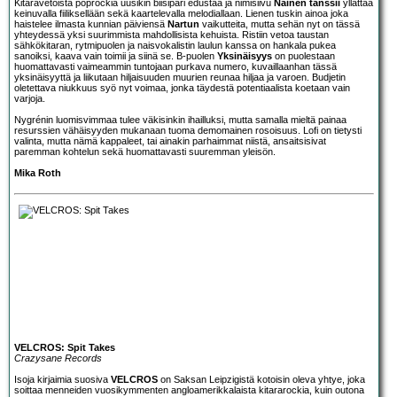
Kitaravetoista poprockia uusikin biisipari edustaa ja nimisiivu
Nainen tanssii
yllättää
keinuvalla fiiliksellään sekä kaartelevalla melodiallaan. Lienen tuskin ainoa joka
haistelee ilmasta kunnian päiviensä
Nartun
vaikutteita, mutta sehän nyt on tässä
yhteydessä yksi suurimmista mahdollisista kehuista. Ristiin vetoa taustan
sähkökitaran, rytmipuolen ja naisvokalistin laulun kanssa on hankala pukea
sanoiksi, kaava vain toimii ja siinä se. B-puolen
Yksinäisyys
on puolestaan
huomattavasti vaimeammin tuntojaan purkava numero, kuvaillaanhan tässä
yksinäisyyttä ja liikutaan hiljaisuuden muurien reunaa hiljaa ja varoen. Budjetin
oletettava niukkuus syö nyt voimaa, jonka täydestä potentiaalista koetaan vain
varjoja.
Nygrénin luomisvimmaa tulee väkisinkin ihailluksi, mutta samalla mieltä painaa
resurssien vähäisyyden mukanaan tuoma demomainen rosoisuus. Lofi on tietysti
valinta, mutta nämä kappaleet, tai ainakin parhaimmat niistä, ansaitsisivat
paremman kohtelun sekä huomattavasti suuremman yleisön.
Mika Roth
VELCROS: Spit Takes
Crazysane Records
Isoja kirjaimia suosiva
VELCROS
on Saksan Leipzigistä kotoisin oleva yhtye, joka
soittaa menneiden vuosikymmenten angloamerikkalaista kitararockia, kuin outona