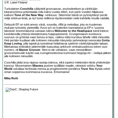
V.R. Label Finland
Turkulainen
Coochilla
väläytteli groovaavan, psykedeelisen ja värikkään
kitararockinsa potentiaalia reilu kaksi vuotta sitten, kun parin vuoden hiljaisuus
katkesi
Tone of the New Way
-sinkkuun. Sittemmin bändi on pyöräyttänyt peräti
neljä sinkkua lisää, ja nyt tuota nelikkoa täydennetään vielä kahdella muulla raidalla.
Debyytti EP on tuhti annos väriä, soundia, riffiä ja melodiaa, jota on kuuleman
mukaan työstetty pieteetillä. Kova työ on kuitenkin kannattanut ja EP:n ’uusista
biiseistä’ ensimmäisenä vastaan tuleva
Welcome to the Headspace
toimii kiekon
keskitienoilla yhtenä kiistattomana huippupisteenä. Grungemaisen kumiseva
suuruus on jyrkkää vaan bensa ei lopu, vaikka mitta kurottuu lähelle viittä minuuttia.
Heti perään kuullaan alle kolmeen minuuttiin kiteytetty pehmeämpi menoraita
Gotta
Keep Loving
, jolla tapetit ja tunnelmat heilahtavat spektrin värikkäämpään laitaan.
Bilekaistaa entistäkin pidemmälle kaasuttaa ankkurin ominaisuudessa toinen uusi
numero, eli
Master Groover
. Nimi ei ole vähäinen, vaan mestarillinen
groovemeisselin käyttö saa svengimoottorista kummasti heppoja irti – vieläpä jälleen
alle kolmeen minuuttiin.
Coochilla pitää isoa nippua rautoja tulessa, eikä tupeksi mielestäni niistä yhdenkään
kanssa. Musemainen
Miasma
puskee tyylillään maalin, viimeisin sinkku
Your
World
uskaltaa herkistää menoa ja progeisemmin poreileva
Trust You
löytää sekin
oman soppensa isommassa kuvassa. Erinomaista!
Mika Roth