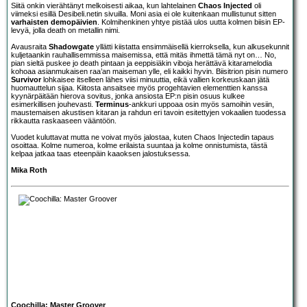
Siitä onkin vierähtänyt melkoisesti aikaa, kun lahtelainen
Chaos Injected
oli
viimeksi esillä Desibeli.netin sivuilla. Moni asia ei ole kuitenkaan mullistunut sitten
varhaisten demopäivien
. Kolmihenkinen yhtye pistää ulos uutta kolmen biisin EP-
levyä, jolla death on metallin nimi.
Avausraita
Shadowgate
yllätti kiistatta ensimmäisellä kierroksella, kun alkusekunnit
kuljetaankin rauhallisemmissa maisemissa, että mitäs ihmettä tämä nyt on… No,
pian sieltä puskee jo death pintaan ja eeppisiäkin viboja herättävä kitaramelodia
kohoaa asianmukaisen raa’an maiseman ylle, eli kaikki hyvin. Biisitrion pisin numero
Survivor
lohkaisee itselleen lähes viisi minuuttia, eikä vallien korkeuskaan jätä
huomauttelun sijaa. Kiitosta ansaitsee myös progehtavien elementtien kanssa
kyynärpäitään hierova sovitus, jonka ansiosta EP:n pisin osuus kulkee
esimerkillisen jouhevasti.
Terminus
-ankkuri uppoaa osin myös samoihin vesiin,
maustemaisen akustisen kitaran ja rahdun eri tavoin esitettyjen vokaalien tuodessa
rikkautta raskaaseen vääntöön.
Vuodet kuluttavat mutta ne voivat myös jalostaa, kuten Chaos Injectedin tapaus
osoittaa. Kolme numeroa, kolme erilaista suuntaa ja kolme onnistumista, tästä
kelpaa jatkaa taas eteenpäin kaaoksen jalostuksessa.
Mika Roth
Coochilla: Master Groover