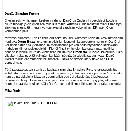
DanC: Shaping Future
Ovelan esiintymisnimen itselleen valinnut
DanC
on Englannin Leedsistä kotoisin
oleva tuottaja ja elektronisen musiikin taituri. Artistilta ei ole aiemmin tainnut ilmestyä
sinkkua enempää, mutta nyt kuultavaksi saadaan kokonainen EP, joten C on
kohoamaan päin.
Mittansa puolesta EP:n keskusteokseksi nousee kolmesta raidasta keskimmäisenä
kuultava
Drum Buzz
, joka onkin biisitrion leppoisin ja asettunein numero. DanC ei
varsinaisesti istuta yleisöään, muttei toisaalta piiskaa heitä myöskään mihinkään
mahdottomiin tanssipippaloihin. Pientä flirttiä on junglen kanssa, mutta tuo linja
pääsee kunnolla irti vasta viimeisenä kuultavalla
Break the Jungle
-kaikuilulla. Eikä
viidakon rajaa nytkään ylitetä mitenkään näyttävän alleviivaavasti, vaan DanC
liikehtii rajoille enemmänkin kiusoitellen – mikä on tietysti merkittävä osa EP:n
vetovoimaa.
Tätä taustaa vasten startissa kuultava nimiraita
Shaping Future
eroaa selvästi
kahdesta muusta numerosta ja nokturnaalisen, ehkä hivenen jopa drum & bassinkin
kanssa partikkeleita jakavan vedon erilaisuus voi olla pitkässä juoksussa
positiivinen tekijä. Biisissä kun on juuri sitä arvaamatonta energisyyttä, joka saa
kuuntelemaan ja keskittymään DanC:n tekemisiin musiikin ansaitsemalla huomiolla.
Mika Roth