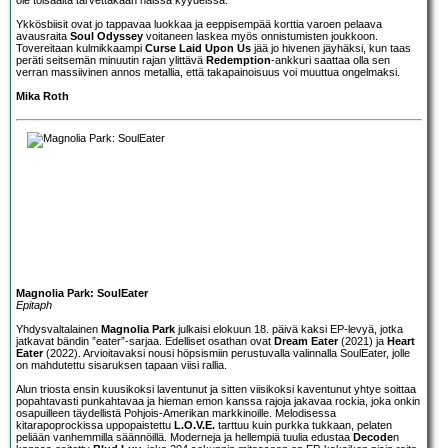
Ykkösbiisit ovat jo tappavaa luokkaa ja eeppisempää korttia varoen pelaava
avausraita
Soul Odyssey
voitaneen laskea myös onnistumisten joukkoon.
Tovereitaan kulmikkaampi
Curse Laid Upon Us
jää jo hivenen jäyhäksi, kun taas
peräti seitsemän minuutin rajan ylittävä
Redemption
-ankkuri saattaa olla sen
verran massiivinen annos metallia, että takapainoisuus voi muuttua ongelmaksi.
Mika Roth
Magnolia Park: SoulEater
Epitaph
Yhdysvaltalainen
Magnolia Park
julkaisi elokuun 18. päivä kaksi EP-levyä, jotka
jatkavat bändin ”eater”-sarjaa. Edelliset osathan ovat
Dream Eater
(2021) ja
Heart
Eater
(2022). Arvioitavaksi nousi höpsismiin perustuvalla valinnalla SoulEater, jolle
on mahdutettu sisaruksen tapaan viisi rallia.
Alun triosta ensin kuusikoksi laventunut ja sitten viisikoksi kaventunut yhtye soittaa
popahtavasti punkahtavaa ja hieman emon kanssa rajoja jakavaa rockia, joka onkin
osapuilleen täydellistä Pohjois-Amerikan markkinoille. Melodisessa
kitarapoprockissa uppopaistettu
L.O.V.E.
tarttuu kuin purkka tukkaan, pelaten
peliään vanhemmilla säännöillä. Moderneja ja hellempiä tuulia edustaa
Decode
n