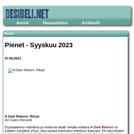
Arviot
Haastattelut
Artikkelit
Pienet
Pienet - Syyskuu 2023
07.09.2023
A Dark Reborn: Ritual
Art Gates Records
Espanjalainen melodista ja modernia death metalia esittävä
A Dark Reborn
on
kahden vokalistin yhtye, joka luottaa toimivaksi todettuun kaavaan. Eli naisvokalisti