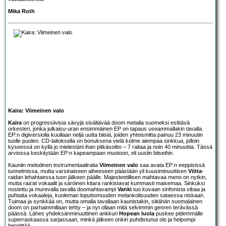
Mika Roth
Kaira: Viimeinen valo
Kaira
on progressiivisia sävyjä sisältävää doom metalia suomeksi esittävä
orkesteri, jonka julkaisu-uran ensimmäinen EP on tapaus useammallakin tavalla.
EP:n digiversiolla kuullaan neljä uutta biisiä, joiden yhteismitta painuu 23 minuutin
tuolle puolen. CD-laitoksella on bonuksena vielä kolme aiempaa sinkkua, jolloin
kyseessä on kyllä jo mielestäni ihan pitkäsoitto – 7 raitaa ja noin 40 minuuttia. Tässä
arviossa keskitytään EP:n kapeampaan muotoon, eli uusiin biiseihin.
Kauniin melodinen instrumentaaliraita
Viimeinen valo
saa avata EP:n eeppisissä
tunnelmissa, mutta varsinaiseen aiheeseen päästään yli kuusiminuuttisen
Viitta
-
raidan lehahtaessa tuon jälkeen päälle. Majesteetillisen mahtavaa meno on nytkin,
mutta raa’at vokaalit ja säröinen kitara rankistavat kummasti maisemaa. Sinkuksi
nostettu ja murevalla tavalla doomahtavampi
Vanki
tuo kuvaan sinfonista vibaa ja
puhtaita vokaaleja, kuoleman loputtomuuden melankolisuuden sataessa niskaan.
Tuimaa ja synkkää on, mutta omalla tavallaan kaunistakin, siitähän suomalainen
doom on parhaimmillaan tehty – ja nyt ollaan mitä selvimmin genren terävässä
päässä. Lähes yhdeksänminuuttinen ankkuri
Hopean luola
puskee pidemmälle
superraskaassa sarjassaan, minkä jälkeen onkin puhdistunut olo ja helpompi
hengittää.