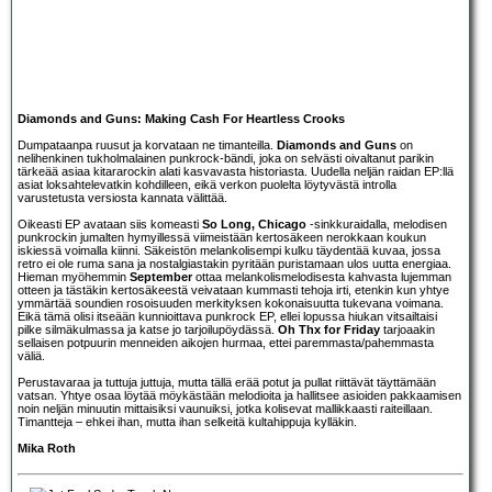
Diamonds and Guns: Making Cash For Heartless Crooks
Dumpataanpa ruusut ja korvataan ne timanteilla.
Diamonds and Guns
on
nelihenkinen tukholmalainen punkrock-bändi, joka on selvästi oivaltanut parikin
tärkeää asiaa kitararockin alati kasvavasta historiasta. Uudella neljän raidan EP:llä
asiat loksahtelevatkin kohdilleen, eikä verkon puolelta löytyvästä introlla
varustetusta versiosta kannata välittää.
Oikeasti EP avataan siis komeasti
So Long, Chicago
-sinkkuraidalla, melodisen
punkrockin jumalten hymyillessä viimeistään kertosäkeen nerokkaan koukun
iskiessä voimalla kiinni. Säkeistön melankolisempi kulku täydentää kuvaa, jossa
retro ei ole ruma sana ja nostalgiastakin pyritään puristamaan ulos uutta energiaa.
Hieman myöhemmin
September
ottaa melankolismelodisesta kahvasta lujemman
otteen ja tästäkin kertosäkeestä veivataan kummasti tehoja irti, etenkin kun yhtye
ymmärtää soundien rosoisuuden merkityksen kokonaisuutta tukevana voimana.
Eikä tämä olisi itseään kunnioittava punkrock EP, ellei lopussa hiukan vitsailtaisi
pilke silmäkulmassa ja katse jo tarjoilupöydässä.
Oh Thx for Friday
tarjoaakin
sellaisen potpuurin menneiden aikojen hurmaa, ettei paremmasta/pahemmasta
väliä.
Perustavaraa ja tuttuja juttuja, mutta tällä erää potut ja pullat riittävät täyttämään
vatsan. Yhtye osaa löytää möykästään melodioita ja hallitsee asioiden pakkaamisen
noin neljän minuutin mittaisiksi vaunuiksi, jotka kolisevat mallikkaasti raiteillaan.
Timantteja – ehkei ihan, mutta ihan selkeitä kultahippuja kylläkin.
Mika Roth