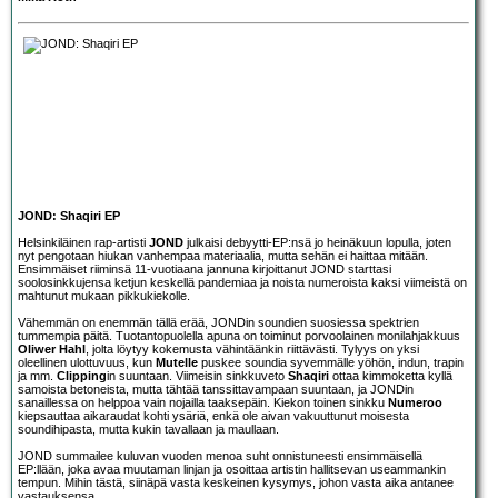
JOND: Shaqiri EP
Helsinkiläinen rap-artisti
JOND
julkaisi debyytti-EP:nsä jo heinäkuun lopulla, joten
nyt pengotaan hiukan vanhempaa materiaalia, mutta sehän ei haittaa mitään.
Ensimmäiset riiminsä 11-vuotiaana jannuna kirjoittanut JOND starttasi
soolosinkkujensa ketjun keskellä pandemiaa ja noista numeroista kaksi viimeistä on
mahtunut mukaan pikkukiekolle.
Vähemmän on enemmän tällä erää, JONDin soundien suosiessa spektrien
tummempia päitä. Tuotantopuolella apuna on toiminut porvoolainen monilahjakkuus
Oliwer Hahl
, jolta löytyy kokemusta vähintäänkin riittävästi. Tylyys on yksi
oleellinen ulottuvuus, kun
Mutelle
puskee soundia syvemmälle yöhön, indun, trapin
ja mm.
Clipping
in suuntaan. Viimeisin sinkkuveto
Shaqiri
ottaa kimmoketta kyllä
samoista betoneista, mutta tähtää tanssittavampaan suuntaan, ja JONDin
sanaillessa on helppoa vain nojailla taaksepäin. Kiekon toinen sinkku
Numeroo
kiepsauttaa aikaraudat kohti ysäriä, enkä ole aivan vakuuttunut moisesta
soundihipasta, mutta kukin tavallaan ja maullaan.
JOND summailee kuluvan vuoden menoa suht onnistuneesti ensimmäisellä
EP:llään, joka avaa muutaman linjan ja osoittaa artistin hallitsevan useammankin
tempun. Mihin tästä, siinäpä vasta keskeinen kysymys, johon vasta aika antanee
vastauksensa.