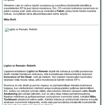
Viimeinen valo on vahva näyttö suuntansa ja soundinsa löytäneeltä bändiltä ja
suosittelenkin EP:tä juuri tässä muodossa. Em. CD-version kolmesta numerosta on
pakko nostaa esiin vielä vinkuva ja venkoileva
Fakiiri
, jonka henki hönkii mustinta
tuhkaa. Ja kyllähän tämä albumimitassakin toimii, tietysti.
Mika Roth
Lights to Remain: Rebirth
Lappeenrantalainen
Lights to Remain
tarjoili niin tuimaa ja syvältä puraisevaa
death metalia heinäkuun sinkuissa, että kunniakkaan kitarasoolonkin tarjonnut
Innocence of the Dead
-veto jäi mieleen. Nyt mainion muotovalion kavereiksi
tarjotaan neljä muuta raitaa, jotka muodostavat bändin esikois-EP:n.
Ruorissa on siis death ja purren nopeus on parhaimmillaan kiistatta luokkansa
huippua, kun viisihenkinen miehistö antaa kuolonpurjeiden pullistua äärimmilleen.
Em. sinkku on selvästi ryhmän eliittiä, eikä toiseksi sinkuksi viisaasti valittu
Death
Awakening
jää sekään jalkoihin, kun on aika ottaa mittaa parhaimmuudesta.
Kipakan mäiskeen ja junttaavamman vyörytyksen vuoroveto toimii, vokalisti
Mika
Tuukkasen
pistäessä kaiken peliin. Kahden kitaran ja rytmiryhmän tukena ei kuulla
ainakaan suuremmin kiippareita, mutta eipä parrasvaloista kisaileville koskettimille
ole toisaalta tarvettakaan näissä kyydeissä.