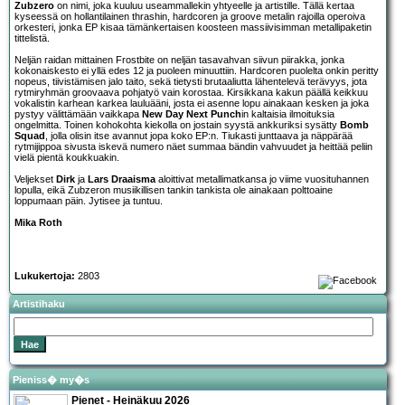
Zubzero
on nimi, joka kuuluu useammallekin yhtyeelle ja artistille. Tällä kertaa
kyseessä on hollantilainen thrashin, hardcoren ja groove metalin rajoilla operoiva
orkesteri, jonka EP kisaa tämänkertaisen koosteen massiivisimman metallipaketin
tittelistä.
Neljän raidan mittainen Frostbite on neljän tasavahvan siivun piirakka, jonka
kokonaiskesto ei yllä edes 12 ja puoleen minuuttiin. Hardcoren puolelta onkin peritty
nopeus, tiivistämisen jalo taito, sekä tietysti brutaaliutta lähentelevä terävyys, jota
rytmiryhmän groovaava pohjatyö vain korostaa. Kirsikkana kakun päällä keikkuu
vokalistin karhean karkea lauluääni, josta ei asenne lopu ainakaan kesken ja joka
pystyy välittämään vaikkapa
New Day Next Punch
in kaltaisia ilmoituksia
ongelmitta. Toinen kohokohta kiekolla on jostain syystä ankkuriksi sysätty
Bomb
Squad
, jolla olisin itse avannut jopa koko EP:n. Tiukasti junttaava ja näppärää
rytmijippoa sivusta iskevä numero näet summaa bändin vahvuudet ja heittää peliin
vielä pientä koukkuakin.
Veljekset
Dirk
ja
Lars Draaisma
aloittivat metallimatkansa jo viime vuosituhannen
lopulla, eikä Zubzeron musiikillisen tankin tankista ole ainakaan polttoaine
loppumaan päin. Jytisee ja tuntuu.
Mika Roth
Lukukertoja:
2803
Artistihaku
Pieniss� my�s
Pienet - Heinäkuu 2026