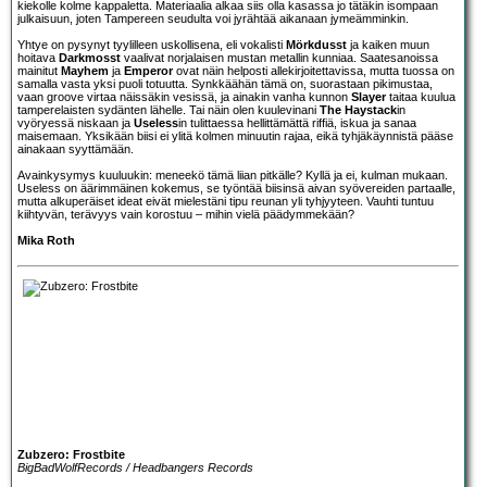
kiekolle kolme kappaletta. Materiaalia alkaa siis olla kasassa jo tätäkin isompaan
julkaisuun, joten Tampereen seudulta voi jyrähtää aikanaan jymeämminkin.
Yhtye on pysynyt tyylilleen uskollisena, eli vokalisti
Mörkdusst
ja kaiken muun
hoitava
Darkmosst
vaalivat norjalaisen mustan metallin kunniaa. Saatesanoissa
mainitut
Mayhem
ja
Emperor
ovat näin helposti allekirjoitettavissa, mutta tuossa on
samalla vasta yksi puoli totuutta. Synkkäähän tämä on, suorastaan pikimustaa,
vaan groove virtaa näissäkin vesissä, ja ainakin vanha kunnon
Slayer
taitaa kuulua
tamperelaisten sydänten lähelle. Tai näin olen kuulevinani
The Haystack
in
vyöryessä niskaan ja
Useless
in tulittaessa hellittämättä riffiä, iskua ja sanaa
maisemaan. Yksikään biisi ei ylitä kolmen minuutin rajaa, eikä tyhjäkäynnistä pääse
ainakaan syyttämään.
Avainkysymys kuuluukin: meneekö tämä liian pitkälle? Kyllä ja ei, kulman mukaan.
Useless on äärimmäinen kokemus, se työntää biisinsä aivan syövereiden partaalle,
mutta alkuperäiset ideat eivät mielestäni tipu reunan yli tyhjyyteen. Vauhti tuntuu
kiihtyvän, terävyys vain korostuu – mihin vielä päädymmekään?
Mika Roth
Zubzero: Frostbite
BigBadWolfRecords / Headbangers Records