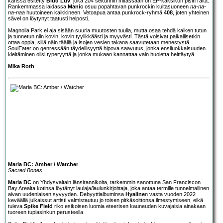
kanssa esitetty
Blud Luv
, joka 204 sekunnin mitassaan on EP-kaksikon pisin raita.
Rankemmassa laidassa
Manic
osuu popahtavan punkrockin kultasuoneen
na-na-
na-naa
huutoineen kaikkineen. Vetoapua antaa punkrock-ryhmä
408
, joten yhteinen
sävel on löytynyt taatusti helposti.
Magnolia Park ei aja sisään suuria muutosten tuulia, mutta osaa tehdä kaiken tutun
ja tunnetun niin kovin, kovin tyylikkäästi ja myyvästi. Tästä voisivat paikallisetkin
ottaa oppia, sillä näin täällä ja isojen vesien takana saavutetaan menestystä.
SoulEater on genressään täydellisyyttä hipova saavutus, jonka ensiluokkaisuuden
kieltäminen olisi typeryyttä ja jonka mukaan kannattaa vain huoletta heittäytyä.
Mika Roth
Maria BC: Amber / Watcher
Sacred Bones
Maria BC
on Yhdysvaltain länsirannikolta, tarkemmin sanottuna San Franciscon
Bay Arealta kotinsa löytänyt laulaja/laulunkirjoittaja, joka antaa termille tunnelmallinen
aivan uudenlaisen syvyyden. Debyyttialbuminsa
Hyaline
n vasta vuoden 2022
keväällä julkaissut artisti valmistautuu jo toisen pitkäsoittonsa ilmestymiseen, eikä
tuleva
Spike Field
riko esikoisen luomia eteerisen kauneuden kuvajaisia ainakaan
tuoreen tuplasinkun perusteella.