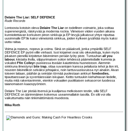
Delaire The Liar: SELF DEFENCE
Rude Records
Lontoosta kotoisin oleva
Delaire The Liar
on todellinen voimatrio, joka soittaa
superenergistä, räiskyvää ja modernia rockia. Viimeisen viiden vuoden aikana
kunnioitettavan korkuisen pinon sinkkuja ja EP-levyjä julkaissut yhtye niputtaa
uusimmalle EP:lle kaksi viimeisintä sinkkua, joiden kylkeen jysähtää myös kaksi
uutta raitaa.
Voima ja nopeus, nopeus ja voima. Siinä on pääakseli, jonka ympärillä SELF
DEFENCE EP pyörii villin vinhasti. Isot kirjaimet ovat siis oikeutettuja, kuten myös
jokaisen pienellä kirjoitetun biisinnimen perään lyöty piste. Tuntuuhan
all you
labour.
kiistatta iholla, silppurimaisen soiton tehdessä päämelodialle kummia ja
vokalisti
Ffin Colley
n puskiessa itseään kaiuttimista huoneistoon. Aiemmin
sinkkuna ilmestynyt
bite trap.
ottaa suvantojen kanssa pelailusta tehot ja ilon irti,
nousten biisinelikon selväksi johtajaksi, noin tarttuvuusluvuissa nyt ainakin. Aivan
toiseen laitaan, päähän ja seinään törmää puolestaan ankkuri
forebodies.
tipauttaessaan ja syventäessään iskujaan. Keitto tuntuukin kiehahtavan liedelle,
mutta mitä rakentavimmin, etenkin vokaalien puolittaisen sekasorron luodessa
taianomaisen kaaospyörteen.
Delaire The Liar pistää itsensä ja kuulijansa melkoiseen testiin, sillä SELF
DEFENCE on äärimmäinen kokemus useammallakin tasolla. En silti voi olla
vaikuttumatta näin tinkimättömästä muodosta.
Mika Roth