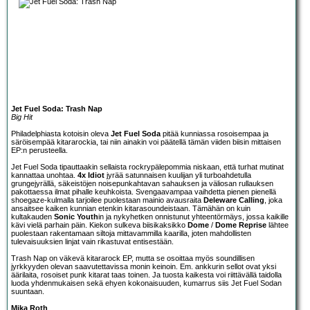
Jet Fuel Soda: Trash Nap
Big Hit
Philadelphiasta kotoisin oleva
Jet Fuel Soda
pitää kunniassa rosoisempaa ja
säröisempää kitararockia, tai niin ainakin voi päätellä tämän viiden biisin mittaisen
EP:n perusteella.
Jet Fuel Soda tipauttaakin sellaista rockrypälepommia niskaan, että turhat mutinat
kannattaa unohtaa.
4x Idiot
jyrää satunnaisen kuulijan yli turboahdetulla
grungejyrällä, säkeistöjen noisepunkahtavan sahauksen ja väliosan rullauksen
pakottaessa ilmat pihalle keuhkoista. Svengaavampaa vaihdetta pienen pienellä
shoegaze-kulmalla tarjoilee puolestaan mainio avausraita
Deleware Calling
, joka
ansaitsee kaiken kunnian etenkin kitarasoundeistaan. Tämähän on kuin
kultakauden
Sonic Youth
in ja nykyhetken onnistunut yhteentörmäys, jossa kaikille
kävi vielä parhain päin. Kiekon sulkeva biisikaksikko
Dome
/
Dome Reprise
lähtee
puolestaan rakentamaan siltoja mittavammilla kaarilla, joten mahdollisten
tulevaisuuksien linjat vain rikastuvat entisestään.
Trash Nap on väkevä kitararock EP, mutta se osoittaa myös soundillisen
jyrkkyyden olevan saavutettavissa monin keinoin. Em. ankkurin sellot ovat yksi
äärilaita, rosoiset punk kitarat taas toinen. Ja tuosta kaikesta voi riittävällä taidolla
luoda yhdenmukaisen sekä ehyen kokonaisuuden, kumarrus siis Jet Fuel Sodan
suuntaan.
Mika Roth