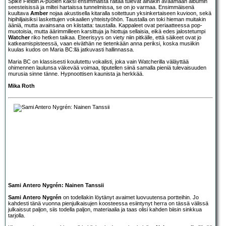
Spike Fieldin A-puolen kaksi ensimmäistä raitaa tulevat ainakin avaamaan albumin
seesteisissä ja miltei hartaissa tunnelmissa, se on jo varmaa. Ensimmäisenä
kuultava
Amber
nojaa akustisella kitaralla soitettuun yksinkertaiseen kuvioon, sekä
hipihiljaisiksi laskettujen vokaalien yhteistyöhön. Taustalla on toki hieman muitakin
ääniä, mutta avainsana on kiistatta: taustalla. Kappaleet ovat periaatteessa pop-
muotoisia, mutta äärimmilleen karsittuja ja hiottuja sellaisia, eikä edes jalostetumpi
Watcher
riko hetken taikaa. Eteerisyys on viety niin pitkälle, että säikeet ovat jo
katkeamispisteessä, vaan eiväthän ne tietenkään anna periksi, koska musiikin
kuulas kudos on Maria BC:llä jatkuvasti hallinnassa.
Maria BC on klassisesti koulutettu vokalisti, joka vain Watcherilla väläyttää
ohimennen laulunsa väkevää voimaa, tiputellen siinä samalla pieniä tulevaisuuden
murusia sinne tänne. Hypnoottisen kaunista ja herkkää.
Mika Roth
Sami Antero Nygrén: Nainen Tanssii
Sami Antero Nygrén
on todellakin löytänyt avaimet luovuutensa portteihin. Jo
kahdesti tänä vuonna pienjulkaisujen koosteessa esiintynyt herra on tässä välissä
julkaissut paljon, siis todella paljon, materiaalia ja taas olisi kahden biisin sinkkua
tarjolla.