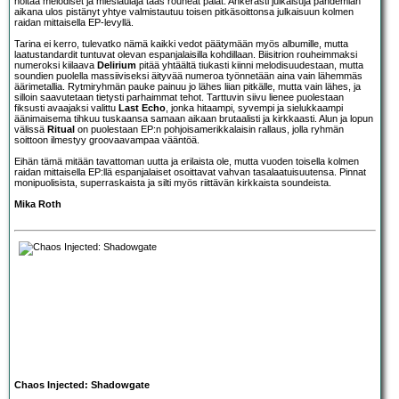
hoitaa melodiset ja mieslaulaja taas rouheat palat. Ahkerasti julkaisuja pandemian
aikana ulos pistänyt yhtye valmistautuu toisen pitkäsoittonsa julkaisuun kolmen
raidan mittaisella EP-levyllä.
Tarina ei kerro, tulevatko nämä kaikki vedot päätymään myös albumille, mutta
laatustandardit tuntuvat olevan espanjalaisilla kohdillaan. Biisitrion rouheimmaksi
numeroksi kiilaava
Delirium
pitää yhtäältä tiukasti kiinni melodisuudestaan, mutta
soundien puolella massiiviseksi äityvää numeroa työnnetään aina vain lähemmäs
äärimetallia. Rytmiryhmän pauke painuu jo lähes liian pitkälle, mutta vain lähes, ja
silloin saavutetaan tietysti parhaimmat tehot. Tarttuvin siivu lienee puolestaan
fiksusti avaajaksi valittu
Last Echo
, jonka hitaampi, syvempi ja sielukkaampi
äänimaisema tihkuu tuskaansa samaan aikaan brutaalisti ja kirkkaasti. Alun ja lopun
välissä
Ritual
on puolestaan EP:n pohjoisamerikkalaisin rallaus, jolla ryhmän
soittoon ilmestyy groovaavampaa vääntöä.
Eihän tämä mitään tavattoman uutta ja erilaista ole, mutta vuoden toisella kolmen
raidan mittaisella EP:llä espanjalaiset osoittavat vahvan tasalaatuisuutensa. Pinnat
monipuolisista, superraskaista ja silti myös riittävän kirkkaista soundeista.
Mika Roth
Chaos Injected: Shadowgate