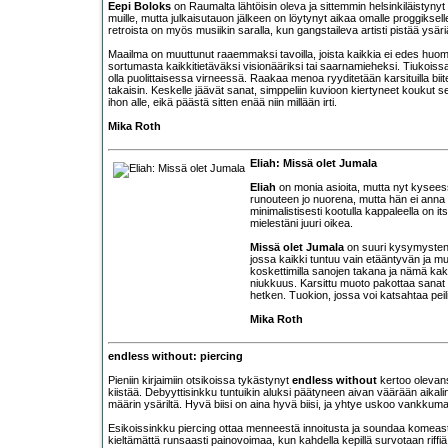
Eepi Boloks
on Raumalta lähtöisin oleva ja sittemmin helsinkiläistynyt
muille, mutta julkaisutauon jälkeen on löytynyt aikaa omalle proggikse
retroista on myös musiikin saralla, kun gangstaileva artisti pistää ysä
Maailma on muuttunut raaemmaksi tavoilla, joista kaikkia ei edes huo
sortumasta kaikkitietäväksi visionääriksi tai saarnamieheksi. Tiukoissa 
olla puolittaisessa virneessä. Raakaa menoa ryyditetään karsituilla biiteil
takaisin. Keskelle jäävät sanat, simppeliin kuvioon kiertyneet koukut
ihon alle, eikä päästä sitten enää niin millään irti.
Mika Roth
Eliah: Missä olet Jumala
Eliah
on monia asioita, mutta nyt kyseessä
runouteen jo nuorena, mutta hän ei anna m
minimalistisesti kootulla kappaleella on i
mielestäni juuri oikea.
Missä olet Jumala
on suuri kysymysten 
jossa kaikki tuntuu vain etääntyvän ja m
koskettimilla sanojen takana ja nämä kaks
niukkuus. Karsittu muoto pakottaa sanat 
hetken. Tuokion, jossa voi katsahtaa peil
Mika Roth
endless without: piercing
Pieniin kirjaimiin otsikoissa tykästynyt
endless without
kertoo olevans
kiistää. Debyyttisinkku tuntuikin aluksi päätyneen aivan väärään aikali
määrin ysäriltä. Hyvä biisi on aina hyvä biisi, ja yhtye uskoo vankku
Esikoissinkku piercing ottaa menneestä innoitusta ja soundaa komeasti nu
kieltämättä runsaasti painovoimaa, kun kahdella kepillä survotaan riff