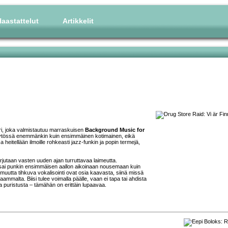
aastattelut
Artikkelit
ri, joka valmistautuu marraskuisen
Background Music for
 käytössä enemmänkin kuin ensimmäinen kotimainen, eikä
a heitellään ilmoille rohkeasti jazz-funkin ja popin termejä,
arjutaan vasten uuden ajan turruttavaa laimeutta.
 sai punkin ensimmäisen aallon aikoinaan nousemaan kuin
omuutta tihkuva vokalisointi ovat osia kaavasta, siinä missä
ammalta. Biisi tulee voimalla päälle, vaan ei tapa tai ahdista
a puristusta – tämähän on erittäin lupaavaa.