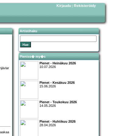
Kirjaudu
Rekisteröidy
|
Artistihaku
Pieniss� my�s
Pienet - Heinäkuu 2026
10.07.2026
Pienet - Kesäkuu 2026
15.06.2026
Pienet - Toukokuu 2026
14.05.2026
Pienet - Huhtikuu 2026
28.04.2026