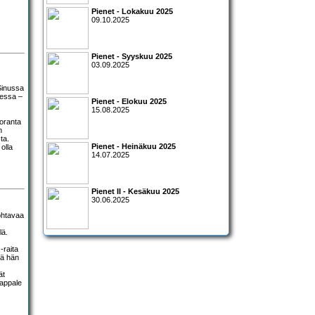
Pienet - Lokakuu 2025
09.10.2025
Pienet - Syyskuu 2025
03.09.2025
 Sinussa
nessa –
Pienet - Elokuu 2025
15.08.2025
loranta
n
ta.
Pienet - Heinäkuu 2025
olla
14.07.2025
Pienet II - Kesäkuu 2025
30.06.2025
rohtavaa
.
lä.
-raita
kä hän
ät
Kappale