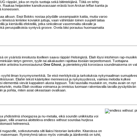
 UG-räppäri, joka on myös tuottaja sekä biitintekijänä. Töitä on tehty
lle. Raakaa heijastelee kansikuvassaan erästä Ison Arskan leffan kantta ja
riä koneeseen.
maa alkuun. Eepi Boloks nostaa pöydälle useampaakin kattia, mutta varoo
riimeissä lentelee koviakin juttuja, vaan vähintään toinen suupieli taitaa
lä ja kiertävillä efekteillä, jotka sinkoilevat vasemmalta oikealle ja
 sekä peruspalikoista syntyvä groove. Ovela biisi porautuu huomaamatta
 on ysäristä innoitusta itselleen saava räppäri Helsingistä. Eliah löysi intohimon rap-musiikki
inkään tietyn genren, tyylin tai aikakauden rajoittaa itseään tarpeettomasti. Tuottajana
tsekin artistina kunnostautunut
One Ghost
, ja pienieleisyyttä korostava soundimaisema on val
vyyhti ilman kysymysmerkkiä. Se etsii merkityksiä ja tarkoituksia nykymaailman sumupilves
utkistuvan. Eliahin teksti kääntyilee menneessä ja nykyisyydessä, vaimea melodia kulkee
i elementtiä vievät kappaleen alusta loppuun. Toki taustalla muutakin on, mutta avain on nyt
eturiviin, mutta Eliah osoittaa voimansa ja onnistuu luomaan rakentavalla tavalla pysäyttävän
iin ja pohtia, miten asiat oikeastaan ovatkaan.
a yhdistelmä shoegazea ja nu-metalia, eikä soundin uniikkiutta voi
njaan, sillä uraansa aloitteleva endless without soundaa hurjissa
mattomasti helmeensä.
gazelle, sotkeutumatta silti liiaksi historian lankoihin. Kitaroissa on
iä maisemaan. Rytmiryhmä takoo myös voimalla ja äänikenttä on tuhti,