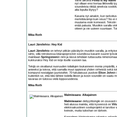
Viime aikoina
Pihka Is My Name
nyt ollaan ensi kertaa liikkeellä 
soundeista riittää aineksia sooloka
alta lopulta löytyy?
Kasaria nyt ainakin, kun tarkoit
merkittävämpi kuin sisus? No ei ny
muutama esiin komeasti. Tekstin l
enää paluuta. Musiikin saralla vi
otteen ja vie uuteen suuntaan. Toi
Mika Roth
Lauri Järvilehto: Hey Kid
Lauri Järvilehto
on tehnyt pitkän päivätyön musiikin saralla, ja erityi
siirto, sillä retroisessa kitarapoprockin soundissa kasarin suuret lyö
mainitaan
Springsteen
in nimi ja tässä tehdään tuttavuutta nimenom
kukkuraksi Hey Kid on kirje itselle vuosien taa.
Tekijä on oivaltanut nuoruuden toilailujen loukanneen monia ympärillä,
anteeksi ja toivoa, että samalla muut oppisivat yhden virheistä sekä toila
kompuroi nostalgian juuristoihin. 70-lukulaisuus puskee
Elton John
in
kuitenkin se, että biisi lähtee todella liitoon ja isoon soundiin on saatu 
tavaraa on tulossa vielä loppuvuodesta.
Mika Roth
Malmiwaara: Alkajainen
Malmiwaara
n debyyttisingle on osuvasti 
heti alussa mainita, että kyseessä on
Viit
elektroakustinen sooloprojekti ei tarvits
keinoin, mutta tuloshan on tärkein.
Kappaleen äänimaisema rakentuu arkeolog