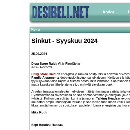
Arviot
H
Pienet
Sinkut - Syyskuu 2024
25.09.2024
Drug Store Raid: Vi är Finnjävlar
Kieku Records
Drug Store Raid
on energistä ja raakaa postpunkkia soittava orkeste
Family Arguments
debyyttipitkäsoittonsa julkaisuun. Kieliä on siis
tyylikirjokaan taida rajoittua tiukasti postpunkin lähistöön. Saatesanoiss
mutta kaaoksen lähelle ajettu siivu on kyllä sielultaan punk.
Arvelen ilmassa lentelevän melkoisen määrän ironiaa ja satiiria, jolla k
Rymistelevässä ravistelussa on sitä samaa vimmaa ja energiaa, joka
tyhjästä. Kolkon bassolinjan kumina ja nuoren
Talking Heads
in levott
saksofoni ampuu nuottejaan tarkasti ja saa lattian tuntumaan vain liukka
liikaa, mistä kumarrus sovituksen puolelle. Huimia energiatasoja, kova
Mika Roth
Eepi Boloks: Raakaa