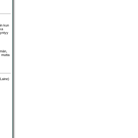
yin kun
ka
syntyy
mmän,
, mutta