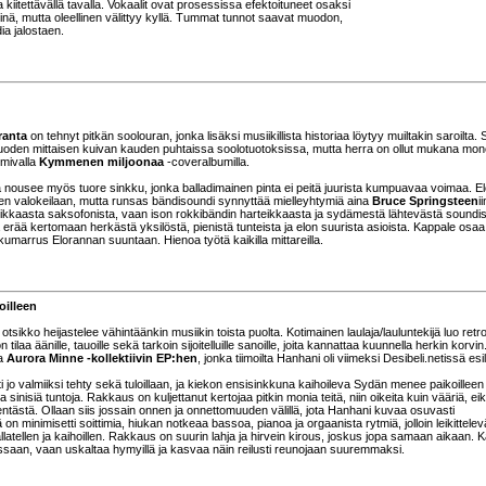
itettävällä tavalla. Vokaalit ovat prosessissa efektoituneet osaksi
kinä, mutta oleellinen välittyy kyllä. Tummat tunnot saavat muodon,
ia jalostaen.
ranta
on tehnyt pitkän soolouran, jonka lisäksi musiikillista historiaa löytyy muiltakin saroilta.
vuoden mittaisen kuivan kauden puhtaissa soolotuotoksissa, mutta herra on ollut mukana mo
imivalla
Kymmenen miljoonaa
-coveralbumilla.
 nousee myös tuore sinkku, jonka balladimainen pinta ei peitä juurista kumpuavaa voimaa. E
en valokeilaan, mutta runsas bändisoundi synnyttää mielleyhtymiä aina
Bruce Springsteen
ii
eikkaasta saksofonista, vaan ison rokkibändin harteikkaasta ja sydämestä lähtevästä soundis
ä erää kertomaan herkästä yksilöstä, pienistä tunteista ja elon suurista asioista. Kappale osaa 
 kumarrus Elorannan suuntaan. Hienoa työtä kaikilla mittareilla.
illeen
otsikko heijastelee vähintäänkin musiikin toista puolta. Kotimainen laulaja/lauluntekijä luo ret
 tilaa äänille, tauoille sekä tarkoin sijoitelluille sanoille, joita kannattaa kuunnella herkin korvin
oa
Aurora Minne -kollektiivin EP:hen
, jonka tiimoilta Hanhani oli viimeksi Desibeli.netissä esil
jo valmiiksi tehty sekä tuloillaan, ja kiekon ensisinkkuna kaihoileva Sydän menee paikoilleen 
 sinisiä tuntoja. Rakkaus on kuljettanut kertojaa pitkin monia teitä, niin oikeita kuin vääriä, ei
tästä. Ollaan siis jossain onnen ja onnettomuuden välillä, jota Hanhani kuvaa osuvasti
n minimisetti soittimia, hiukan notkeaa bassoa, pianoa ja orgaanista rytmiä, jolloin leikittelev
latellen ja kaihoillen. Rakkaus on suurin lahja ja hirvein kirous, joskus jopa samaan aikaan. 
ssaan, vaan uskaltaa hymyillä ja kasvaa näin reilusti reunojaan suuremmaksi.