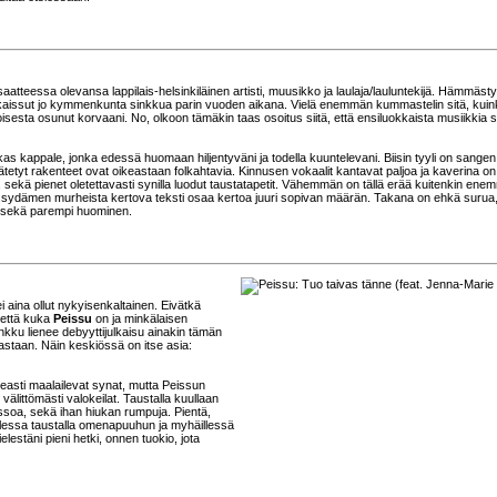
tteessa olevansa lappilais-helsinkiläinen artisti, muusikko ja laulaja/lauluntekijä. Hämmäst
lkaissut jo kymmenkunta sinkkua parin vuoden aikana. Vielä enemmän kummastelin sitä, kuin
toisesta osunut korvaani. No, olkoon tämäkin taas osoitus siitä, että ensiluokkaista musiikkia 
okas kappale, jonka edessä huomaan hiljentyväni ja todella kuuntelevani. Biisin tyyli on sangen
 jätetyt rakenteet ovat oikeastaan folkahtavia. Kinnusen vokaalit kantavat paljoa ja kaverina on
a, sekä pienet oletettavasti synilla luodut taustatapetit. Vähemmän on tällä erää kuitenkin ene
a sydämen murheista kertova teksti osaa kertoa juuri sopivan määrän. Takana on ehkä surua
lo sekä parempi huominen.
i aina ollut nykyisenkaltainen. Eivätkä
 että kuka
Peissu
on ja minkälaisen
inkku lienee debyyttijulkaisu ainakin tämän
vastaan. Näin keskiössä on itse asia:
opeasti maalailevat synat, mutta Peissun
välittömästi valokeilat. Taustalla kuullaan
assoa, sekä ihan hiukan rumpuja. Pientä,
llessa taustalla omenapuuhun ja myhäillessä
estäni pieni hetki, onnen tuokio, jota