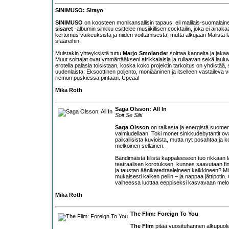
SINIMUSO: Sirayo
SINIMUSO
on koosteen monikansallisin tapaus, eli malilais-suomalai
sisaret
-albumin sinkku esittelee musiikillisen cocktailin, joka ei ain
kertomus vaikeuksista ja niiden voittamisesta, mutta alkujaan Malista lä
sfääreihin.
Muistakin yhteyksistä tuttu
Marjo Smolander
soittaa kannelta ja jak
Muut soittajat ovat ymmärtääkseni afrikkalaisia ja rullaavan sekä laulu
erotella palasia toisistaan, koska koko projektin tarkoitus on yhdistää, su
uudenlaista. Eksoottinen poljento, moniääninen ja itselleen vastaileva 
riemun puskiessa pintaan. Upeaa!
Mika Roth
Saga Olsson: All In
Soit Se Silti
Saga Olsson
on raikasta ja energistä suomenki
valmiudellaan. Toki monet sinkkudebytantit ov
paikallisista kuvioista, mutta nyt posahtaa ja k
melkoinen sellainen.
Bändimäistä fiilistä kappaleeseen tuo rikkaan
teatraalisen korotuksen, kunnes saavutaan fi
ja taustan äänikatedraaleineen kaikkineen? Min
mukaisesti kaiken peliin – ja nappaa jättipotin
vaiheessa luottaa eeppiseksi kasvavaan mel
Mika Roth
The Flim: Foreign To You
The Flim
pitää vuosituhannen alkupuolen