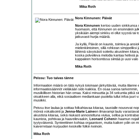
Mika Roth
Nora Kinnunen: Päivät
Nora Kinnunen
kertoo uuden sinkkunsa saa
huomasin, että Kinnunen on ensinnäkin ju
yksikään aiempi sinkku ei ollut syystä tai 
jatkuvasti hurjia määriä.
Ja kyllä, Päivät on kaunis, toimiva ja ansi
mielenkiintoinen, sillä rohkean simppeliksi
lähinnä sävyisästi soitettu akustinen kitar
koska polveileva melodia kantaa hetkeä j
kappaleen horisontissa siintää jo uusi va
Mika Roth
Peissu: Tuo taivas tänne
Informaation määrä on tätä nykyä toisinaan järkyttävää, mutta tilanne e
informaatiosäännöt vieläkään sido kaikkia. En osaa sanoa tarkemmin,
musiikillisen historian hän omaa. Kaksi minuuttia ja 34 sekuntia pitkä s
otsakkeen alla, eikä sosiaalisen mediankaan puolelta tullut infoa juuri 
musiikki.
Peissu itse laulaa ja soittaa folkahtavaa kitaraa, taustalle nousevat n
möreä vokalisointi ja
Jenna-Marie Laine
en ilmavampi laulu varastavat 
akustista kitaraa, sekä niukasti annosteltuna viulua, selloa ja kontrab
kaunista, pohtivaa ja haaveilevaakin,
Leonard Cohen
in haamun nojai
tyytyväisenä. Synteettinen kohtaa orgaanisen, mutta kaiken ydin on miel
kaiverretaan kurjuuden keskelle folkin keinoin.
Mika Roth