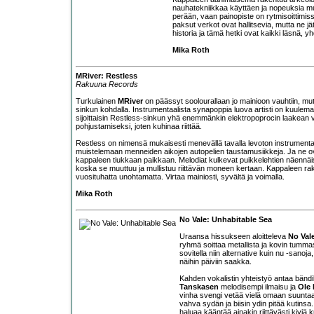
nauhatekniikkaa käyttäen ja nopeuksia muut
perään, vaan painopiste on rytmisoittim
paksut verkot ovat hallitsevia, mutta ne jät
historia ja tämä hetki ovat kaikki läsnä, 
Mika Roth
MRiver: Restless
Rakuuna Records
Turkulainen
MRiver
on päässyt soolourallaan jo mainioon vauhtiin, mutt
sinkun kohdalla. Instrumentaalista synapoppia luova artisti on kuulema
sijoittaisin Restless-sinkun yhä enemmänkin elektropoprocin laakean var
pohjustamiseksi, joten kuhinaa riittää.
Restless on nimensä mukaisesti menevällä tavalla levoton instrumentaali
muistelemaan menneiden aikojen autopelien taustamusiikkeja. Ja ne ova
kappaleen tiukkaan paikkaan. Melodiat kulkevat puikkelehtien näenn
koska se muuttuu ja mullistuu riittävän moneen kertaan. Kappaleen ra
vuosituhatta unohtamatta. Virtaa mainiosti, syvältä ja voimalla.
Mika Roth
No Vale: Unhabitable Sea
Uraansa hissukseen aloitteleva
No Val
ryhmä soittaa metallista ja kovin tummas
sovitella niin alternative kuin nu -sanoj
näihin päiviin saakka.
Kahden vokalistin yhteistyö antaa bändi
Tanskasen
melodisempi ilmaisu ja
Ole
vinha svengi vetää vielä omaan suuntaans
vahva sydän ja biisin ydin pitää kutin
haluaa kääntää ainakin riittävästi kiviä 