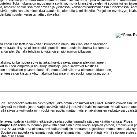
ellen. Toki mukana on myös muita soittimia, mutta kitaristi ei vetele nyt sooloja toinen tois
issa, ambient-henkisissä maisemissa ja yleisessä, kansanmusiikkimaisessa tunnelmassa. Ään
tävät myös runsain mitoin tilaa ajatuksille, efekteille ja mielikuville. Pohjoinen mystisyys, ikiai
yhdenkään puolen varastamatta valokeilaa.
a ehdin itse tarttua vikkelästi kulkevasta vaunusta kiinni vasta viidennen
n mukaan siirtynyt elektrorockin puolelle, mutta esikoisalbumia kuulematta
jon alle. Samalla tehdään jo töitä toisen pitkäsoiton julkaisun
siivu, jonka nopea syke ja tiukat kurvit saavat ainakin allekirjoittaneen
t muuten lämpimiä ja hauskoja muistoja, jotka sijoittavat Restless-
äisen kookkaiden palasten keskellä, mutta äänimaisema ei mene tukkeeseen,
kenteessa on kiistatta yhtymäkohtia kasarisen hard rockin suuntaan, uutta
e
on Tampereelta kotoisin oleva yhtye, joka omaa kansainväliset juuret. Ainakin esikoissinkull
ävyistä musiikkia, jossa varjot leviävät pitkinä ja terävinä halki maisemien. Metalli-sanan ete
a, sillä siivusta voi kuulla mm. rockin eri puolia, mutta myös eri aikakausien vaikutuksia ysärist
lle lavean paletin käyttöön, eikä esikoisella suotta himmailla sävyjen käytön kanssa.
Pipsa
 Magne Hansen
in rouheampi puhkunta eivät aina tunnu oikein sopivan yhteen, etenkin kun po
a. Asiaa eivät auta oletettavasti niukan budjetin asettamat rajoitukset, mutta pinnan alla syk
sa. Sovituksen puolella vähemmän voisi olla enemmänkin, mutta ehkäpä ryhmä rajojaan etsies
kultaa etsiessään.