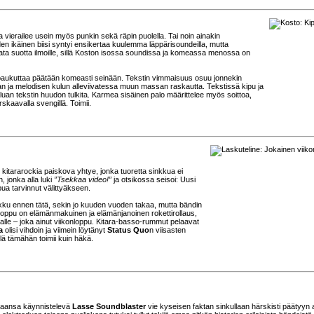
a vierailee usein myös punkin sekä räpin puolella. Tai noin ainakin
en ikäinen biisi syntyi ensikertaa kuulemma läppärisoundeilla, mutta
ta suotta ilmoille, sillä Koston isossa soundissa ja komeassa menossa on
al paukuttaa päätään komeasti seinään. Tekstin vimmaisuus osuu jonnekin
aan ja melodisen kulun alleviivatessa muun massan raskautta. Tekstissä kipu ja
aluan tekstin huudon tulkita. Karmea sisäinen palo määrittelee myös soittoa,
rskaavalla svengillä. Toimii.
 kitararockia paiskova yhtye, jonka tuoretta sinkkua ei
, jonka alla luki
”Tsekkaa video!”
ja otsikossa seisoi: Uusi
pua tarvinnut välittyäkseen.
nkku ennen tätä, sekin jo kuuden vuoden takaa, mutta bändin
konloppu on elämänmakuinen ja elämänjanoinen rokettirollaus,
adalle – joka ainut viikonloppu. Kitara-basso-rummut pelaavat
a
olisi vihdoin ja viimein löytänyt
Status Quo
n viisasten
llä tämähän toimii kuin häkä.
raansa käynnistelevä
Lasse Soundblaster
vie kyseisen faktan sinkullaan härskisti päätyyn a