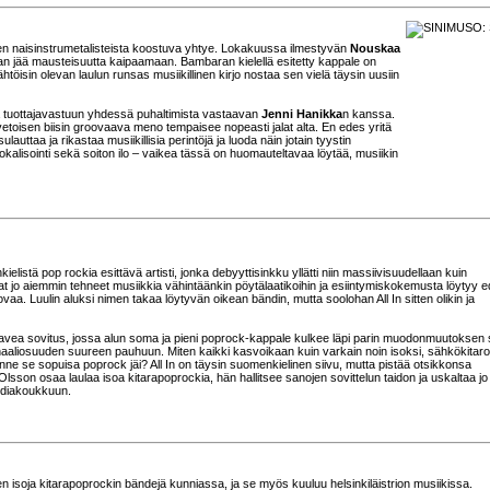
nen naisinstrumetalisteista koostuva yhtye. Lokakuussa ilmestyvän
Nouskaa
akaan jää mausteisuutta kaipaamaan. Bambaran kielellä esitetty kappale on
htöisin olevan laulun runsas musiikillinen kirjo nostaa sen vielä täysin uusiin
aa tuottajavastuun yhdessä puhaltimista vastaavan
Jenni Hanikka
n kanssa.
vetoisen biisin groovaava meno tempaisee nopeasti jalat alta. En edes yritä
lauttaa ja rikastaa musiikillisia perintöjä ja luoda näin jotain tyystin
vokalisointi sekä soiton ilo – vaikea tässä on huomauteltavaa löytää, musiikin
elistä pop rockia esittävä artisti, jonka debyyttisinkku yllätti niin massiivisuudellaan kuin
at jo aiemmin tehneet musiikkia vähintäänkin pöytälaatikoihin ja esiintymiskokemusta löytyy 
ovaa. Luulin aluksi nimen takaa löytyvän oikean bändin, mutta soolohan All In sitten olikin ja
 lavea sovitus, jossa alun soma ja pieni poprock-kappale kulkee läpi parin muodonmuutoksen
naaliosuuden suureen pauhuun. Miten kaikki kasvoikaan kuin varkain noin isoksi, sähkökitar
ne se sopuisa poprock jäi? All In on täysin suomenkielinen siivu, mutta pistää otsikkonsa
. Olsson osaa laulaa isoa kitarapoprockia, hän hallitsee sanojen sovittelun taidon ja uskaltaa j
odiakoukkuun.
 isoja kitarapoprockin bändejä kunniassa, ja se myös kuuluu helsinkiläistrion musiikissa.