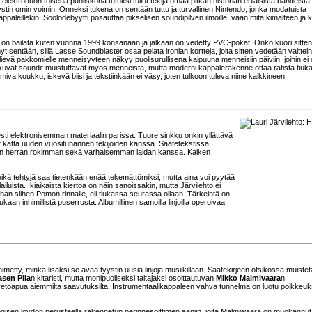
-elektroduon toisena puoliskona tutuksi tullut tekijä omaa pitkän historian erilaisista bändeistä
tyystin omin voimin. Onneksi tukena on sentään tuttu ja turvallinen Nintendo, jonka modatuista
ppaleillekin. Soolodebyytti posauttaa pikselisen soundipilven ilmoille, vaan mitä kimalteen ja ki
us on bailata kuten vuonna 1999 konsanaan ja jalkaan on vedetty PVC-pökät. Onko kuori sitten
t sentään, sillä Lasse Soundblaster osaa pelata ironian kortteja, joita sitten vedetään valttei
ievä pakkomielle menneisyyteen näkyy puolisurullisena kaipuuna menneisiin päiviin, joihin ei 
nkuvat soundit muistuttavat myös menneistä, mutta moderni kappalerakenne ottaa ratista tiuk
miva koukku, iskevä biisi ja tekstiinkään ei väsy, joten tulkoon tuleva niine kaikkineen.
sesti elektronisemman materiaalin parissa. Tuore sinkku onkin yllättävä
vät kättä uuden vuosituhannen tekijöiden kanssa. Saatetekstissä
aan herran rokimman sekä varhaisemman laidan kanssa. Kaiken
 eikä tehtyjä saa tietenkään enää tekemättömiksi, mutta aina voi pyytää
iluista. Ikiaikaista kiertoa on näin sanoissakin, mutta Järvilehto ei
 ihan siihen Pomon rinnalle, eli tiukassa seurassa ollaan. Tärkeintä on
mukaan inhimillistä puserrusta. Albumillinen samoilla linjoilla operoivaa
nimetty, minkä lisäksi se avaa tyystin uusia linjoja musiikillaan. Saatekirjeen otsikossa muiste
asen Piia
n kitaristi, mutta monipuoliseksi taitajaksi osoittautuvan
Mikko Malmivaara
n
e vetoapua aiemmilta saavutuksilta. Instrumentaalikappaleen vahva tunnelma on luotu poikkeuks
isen löydön perusteella rakennetun perinnesoittimen ääniin, joita Malmiwaara on muokannut