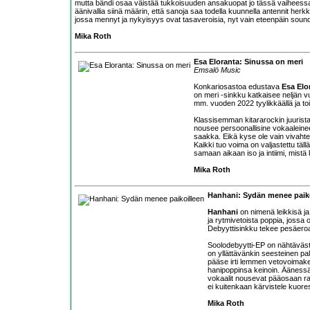
mutta bändi osaa väistää tukkoisuuden ansakuopat jo tässä vaiheessa ki
äänivallia siinä määrin, että sanoja saa todella kuunnella antennit herk
jossa mennyt ja nykyisyys ovat tasaveroisia, nyt vain eteenpäin sound
Mika Roth
Esa Eloranta: Sinussa on meri
Emsalö Music
Konkariosastoa edustava
Esa Elo
on meri -sinkku katkaisee neljän 
mm. vuoden 2022 tyylikkäällä ja to
Klassisemman kitararockin juurista
nousee persoonallisine vokaaleine
saakka. Eikä kyse ole vain vivaht
Kaikki tuo voima on valjastettu täll
samaan aikaan iso ja intiimi, mistä
Mika Roth
Hanhani: Sydän menee paiko
Hanhani
on nimenä leikkisä ja 
ja rytmivetoista poppia, jossa on
Debyyttisinkku tekee pesäer
Soolodebyytti-EP on nähtävästi 
on yllättävänkin seesteinen pala
pääse irti lemmen vetovoimaken
hanipoppinsa keinoin. Äänessä o
vokaalit nousevat pääosaan ral
ei kuitenkaan kärvistele kuore
Mika Roth