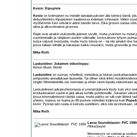
Kosto: Kipupiste
Kosto
on kotimainen nu metalin lainalaisuuksien alla toimiva bändi, jok
debyyttisinkku Kipupisteen saatteessa todetaan rohkeasti. Viiden vuod
myöhemmin kävi selväksi aidon bändin tarve. Eikä groove-sanaa viska
aitoa ja alkuvoimaista groovea.
Räpit ovat ainakin esikoisella jääneet sivulle, mutta ysärinen nu met
suomimetallin ja rähjäisen punkin välimaille, kertosäkeen lyhyen puht
tuska valuvat mustuutta, mutta myös toivoa on – tai niin ainakin itse h
jossa tullaan silmille ja hakataan kaikki muusiksi, mutta groovella ja mu
Mika Roth
Laskuteline: Jokainen viikonloppu
Kimuri Music World
Laskuteline
on suoraa, rehellistä, melodista ja hiukan punkahtavaakin
pohjustettu ainoallakaan lauseella. Tai olihan siinä linkki musiikkivideoon
single! Minimitiedoilla siis mennään ja eihän viesti lopulta videonkaan a
Laskutelineen julkaisuhistoriasta ei ymmärtääkseni löydy kuin yksi si
ensiluokkainen vauhti ei jätä aikaa turhille pohdinnoille. Jokainen vii
jossa inhorealistisesti räntää sataa, mutta pakko on silti vain lähteä r
yhteen, nopeus on huima ja riffi puskee melodian kyljessä kuin
Poped
kiven. Pyörää tahi ruutia ei keksitä uudelleen, eikä sitä tarvitsekaan, si
Mika Roth
Lasse Soundblaster: PVC 1999
PihkaSound
Menneisyys on voimaa ja soolou