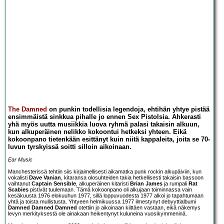
The Damned
on punkin todellisia legendoja, ehtihän yhtye pistää
ensimmäistä sinkkua pihalle jo ennen Sex Pistolsia. Ahkerasti
yhä myös uutta musiikkia luova ryhmä palasi takaisin alkuun,
kun alkuperäinen nelikko kokoontui hetkeksi yhteen. Eikä
kokoonpano tietenkään esittänyt kuin niitä kappaleita, joita se 70-
luvun tyrskyissä soitti silloin aikoinaan.
Ear Music
Manchesterissä tehtiin siis kirjaimellisesti aikamatka punk rockin alkupäiviin, kun
vokalisti
Dave Vanian
, kitaransa olosuhteiden takia hetkellisesti takaisin bassoon
vaihtanut
Captain Sensible
, alkuperäinen kitaristi
Brian James
ja rumpali
Rat
Scabies
pistivät tuulemaan. Tämä kokoonpano oli alkujaan toiminnassa vain
kesäkuusta 1976 elokuuhun 1977, sillä loppuvuodesta 1977 alkoi jo tapahtumaan
yhtä ja toista mullistusta. Yhtyeen helmikuussa 1977 ilmestynyt debyyttialbumi
Damned Damned Damned
otettiin jo aikoinaan kiittäen vastaan, eikä näkemys
levyn merkityksestä ole ainakaan heikentynyt kuluneina vuosikymmeninä.