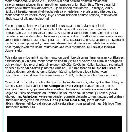
Manchesterissa vuonna 2022 monia kokenut nelikko onnistui mielestäni
saavuttamaan alkuperäisen magiikan rajuuden tinkimättömästi. Tietysti etenkin
Vanian on kiistatta fiiliksillä toimiva – ja toisinaan toimimaton – esiintyjä, jonka
räiskyvä heittäytyminen keikkatilanteissa on edelleen vertaistaan vailla olevaa.
Manchesterin estradilla pystyi myös havaitsemaan sähkön rätinää, tosin kitkan
lähde saattoi olla moninaisempi.
Kuten todettua, koko vanha jengi oli koossa taas, mutta James ei juuri
kitaravahvistimensa läheltä muualle lähtenyt vaeltelemaan. Itse asiassa James
suorastaan varoi edes vilkaisemasta Vanianin ja Sensiblen suuntaan, kun nämä
painelevat estradilla tuttuun tapaansa pitkin ja poikin. Eivätkä muut vastavuoroisesti
lähennelleet turhaan Jamesia, joka sai soittaa kitaraansa omalla alueellaan. Kaikkien
näiden vuosien ja vuosikymmenten jälkeen olisi ollut mukava nähdä kavereiden
edes hymyilevän toisilleen, mutta näin sitä vain mennään. Muusikot ja taiteilijat.
Suuret sielut.
Toisaalta punk jos mikä rockin muoto on usein kukoistanut nimenomaan konfliktista,
ristiriidoista ja kitkasta. Manchesterin illassa yleisö sai osakseen ainakin energisen
esiintymisen, jos nyt ryhmähalit toiseen päivään jäivätkin. Kaikki kuultava materiaali
on siis esikoispitkäsoiton ja marraskuussa 1977 ilmestyneen
Music for Pleasure
-
kakkosalbumin aikaista, jonka jälkeen bändi hetkellisesti jopa hajosi vain
noustakseen entistäkin ehompana vuonna 1979, mutta se on ihan toinen tarina.
Manchesterin settilistan ehdottomuus on toisaalta siunaus, sillä nyt kuultiin debyytin
kaikki viralliset kappaleet.
The Stooges
in
I Feel Alright
sai aikoinaan sulkea
esikoisen, mutta nyt pioneereille nostetaan hattua soittamalla kyseinen veto heti
kärjessä. Punk saattoi pistää kentän uusiksi, vaan sekin omasi juurensa, jotka
johtivat mm.
Asheton
in veljesten pajalle. Suurelle yleisölle tuttuja raitoja ovat taatusti
Damnedin debyytin sinkut
New Rose
ja
Neat Neat Neat
, joista etenkin
jälkimmäiseen nelikko sai ajettua poikkeuksellisen runsaasti voimaa. Siis jopa The
Damnedin mittapuulla.