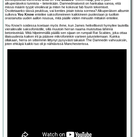
alkuperäiseksi tunnista – tietenkään. Damnedmaisesti on hankalaa sanoa, että
missä määrin tyypit vinoilevat ja miten he kokevat fab fourin tekemiset.
Osoitetaanko tässä peukkua, vai kenties jotain toista sormea? Alkuperäisen albumin
sulkeva
You Know
enteilee saksofoneineen kaikkineen puolestaan jo tuolloin
orastanutta uuden aallon nousua, mitä päälle viiden minuutin mittakin enteilee.
You Know’n soidessa koetaan myös ihme, kun James hetkellisesti hymyilee lauteilla
vierailevalle saksofonistille, sillä muutoin herran naama muistuttaa lähinnä
betoniseinää. Mitä hilpeimmällä päällä sen sijaan on rumpali Rat Scabies, joka ottaa
tilaisuudesta kaiken irti ja pääsee mikrofoninkin varteen jutustelemaan. Kuinka
ollakaan, herra on sittemmin liittynyt pysyvästi takaisin The Damnedin vahvuuksiin,
joten ehkäpä kaikki tuo oli jo nähtävissä Manchesterissa.