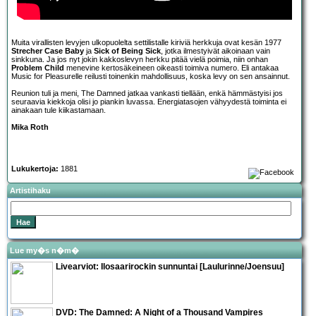
Muita virallisten levyjen ulkopuolelta settilistalle kiriviä herkkuja ovat kesän 1977
Strecher Case Baby
ja
Sick of Being Sick
, jotka ilmestyivät aikoinaan vain
sinkkuna. Ja jos nyt jokin kakkoslevyn herkku pitää vielä poimia, niin onhan
Problem Child
menevine kertosäkeineen oikeasti toimiva numero. Eli antakaa
Music for Pleasurelle reilusti toinenkin mahdollisuus, koska levy on sen ansainnut.
Reunion tuli ja meni, The Damned jatkaa vankasti tiellään, enkä hämmästyisi jos
seuraavia kiekkoja olisi jo piankin luvassa. Energiatasojen vähyydestä toiminta ei
ainakaan tule kiikastamaan.
Mika Roth
Lukukertoja:
1881
Artistihaku
Lue my�s n�m�
Livearviot: Ilosaarirockin sunnuntai [Laulurinne/Joensuu]
DVD:
The Damned: A Night of a Thousand Vampires