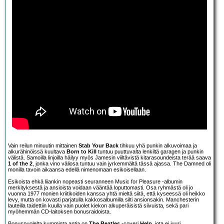
Vain reilun minuutin mittainen
Stab Your Back
tihkuu yhä punkin alkuvoimaa ja
alkurähinöissä kuultava
Born to Kill
tuntuu puuttuvalta lenkiltä garagen ja punkin
välistä. Samoilla linjoilla häilyy myös Jamesin viiltävistä kitarasoundeista terää saava
1 of the 2
, jonka vino väliosa tuntuu vain jyrkemmältä tässä ajassa. The Damned oli
monilla tavoin aikaansa edellä nimenomaan esikoisellaan.
Esikoista ehkä liiankin nopeasti seuranneen Music for Pleasure -albumin
merkityksestä ja ansioista voidaan vääntää loputtomasti. Osa ryhmästä oli jo
vuonna 1977 monien kriitikoiden kanssa yhtä mieltä siitä, että kyseessä oli heikko
levy, mutta on kovasti parjatulla kakkosalbumilla silti ansionsakin. Manchesterin
lauteilla taidettiin kuulla vain puolet kiekon alkuperäisistä siivuista, sekä pari
myöhemmän CD-laitoksen bonusraidoista.
Bonuspuolelta kumminta antia on
The Beatles
-coveri
Help
, jota ei juuri