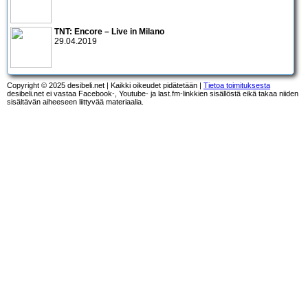
TNT: Encore – Live in Milano
29.04.2019
Copyright © 2025 desibeli.net | Kaikki oikeudet pidätetään |
Tietoa toimituksesta
desibeli.net ei vastaa Facebook-, Youtube- ja last.fm-linkkien sisällöstä eikä takaa niiden
sisältävän aiheeseen liittyvää materiaalia.