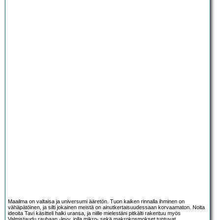
Maailma on valtaisa ja universumi ääretön. Tuon kaiken rinnalla ihminen on
vähäpätöinen, ja silti jokainen meistä on ainutkertaisuudessaan korvaamaton. Noita
ideoita Tavi käsitteli halki uransa, ja niille mielestäni pitkälti rakentuu myös
Valmistaudu rauhaan -levy, jolla mikro- sekä makrokosmokset tuntuvat