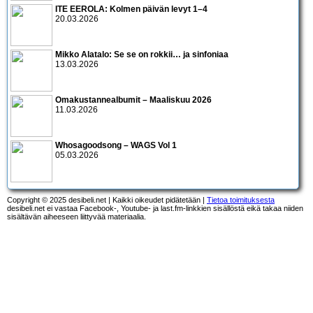
ITE EEROLA: Kolmen päivän levyt 1–4
20.03.2026
Mikko Alatalo: Se se on rokkii… ja sinfoniaa
13.03.2026
Omakustannealbumit – Maaliskuu 2026
11.03.2026
Whosagoodsong – WAGS Vol 1
05.03.2026
Copyright © 2025 desibeli.net | Kaikki oikeudet pidätetään |
Tietoa toimituksesta
desibeli.net ei vastaa Facebook-, Youtube- ja last.fm-linkkien sisällöstä eikä takaa niiden
sisältävän aiheeseen liittyvää materiaalia.