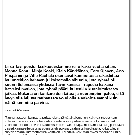
Liisa Tavi poistui keskuudestamme reilu kaksi vuotta sitten.
Monna Kamu, Minja Koski, Kielo Kärkkäinen, Eero Ojanen, Arto
Piispanen ja Ville Rauhala osoittavat kunnioitusta rakastettua
lauluntekijää kohtaan julkaisemalla albumin, jota ryhmä oli
suunnittelemassa yhdessä Tavin kanssa. Tragedia katkaisi
hetkeksi matkan, jota ryhmä päätti kuitenkin kunnioituksesta
jatkaa. Mukana on konkareiden taitoa ja nuorempien paloa, eikä
levyn yllä leijuva rauhanaate voisi olla ajankohtaisempi kuin
näinä tummina päivinä.
Texicalli Records
Rauhanaatteen kulmasta tarkasteluna tämä aikakausi on kaikkea muuta kuin
valoisa. Euroopassa riehuu jälleen sota ja maapallon suurimmat voimat ovat
valinneet aseellisen varustautumisen tien. Vastustajaa mustamaalataan, puhutaan
vastakkainasetteluista ja suurista uhrauksia vaativista koitoksista, jotka tulevat
ratkaisemaan lukemattomien kohtalon. Taustalla vaikuttaa myös todellinen uhka