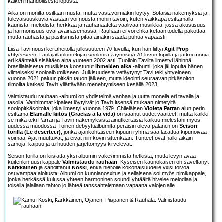
kaiken mahdollisesta lopusta.
Aika on monilta osiltaan musta, mutta vastavoimiakin löytyy. Sotaisia näkemyksiä ja
tulevaisuuskuvia vastaan voi nousta monin tavoin, kuten vaikkapa esittämällä
kaunista, melodista, herkkää ja rauhanaatetta vaalivaa musiikkia, jossa akustisuus
ja harmonisuus ovat avainasemassa. Rauhaan ei voi ehkä ketään todella pakottaa,
mutta rauhasta ja pasifismista pitää ainakin saada puhua vapaasti.
Liisa Tavi nousi kertaheitolla julkisuuteen 70-luvulla, kun hän liittyi
Agit Prop
-
yhtyeeseen. Laulaja/lauluntekijän sooloura käynnistyi 70-luvun lopulla ja jatkui monia
eri käänteitä sisältäen aina vuoteen 2002 asti. Tuolloin Tavilta ilmestyi lähinnä
brasilialaisesta musiikista koostunut
Ihmeiden aika
-albumi, joka jäi lopulta hänen
viimeiseksi sooloalbumikseen. Julkisuudesta vetäytynyt Tavi teki yhtyeineen
vuonna 2021 paluun pitkän tauon jälkeen, mutta ideointi seuraavan pitkäsoiton
tiimoilta katkesi Tavin yllättävään menehtymiseen kesällä 2023.
Valmistaudu rauhaan -albumi on yhdistelmä vanhaa ja uutta monella eri tavalla ja
tasolla. Vanhimmat kipaleet löytyivät jo Tavin itsensä mukaan nimetyltä
soolopitkäsoitolta, joka ilmestyi vuonna 1979. Chileläisen
Violeta Parra
n alun perin
esittämä
Elämälle kiitos (Gracias a la vida)
on saanut uudet vaatteet, mutta kaikki
se mikä teki Parran ja Tavin näkemyksistä ainutkertaisia kaikuu mielestäni myös
uudessa muodossa. Toinen debyyttialbumilta peräisin oleva palanen on
Seison
torilla (Le deserteur)
, jonka ajankohtaiseen kipuun ryhmä saa ladattua kipunoivaa
voimaa. Ajat muuttuvat, ja eivät niin kovin sittenkään. Tunteet ovat halki aikain
samoja, kaipuu ja turhuuden järjettömyys kirvelevät.
Seison torilla on kiistatta yksi albumin väkevimmistä hetkistä, mutta levyn avaa
kuitenkin uusi kappale
Valmistaudu rauhaan
. Kyseisen kaunokaisen on säveltänyt
Kärkkäinen
ja sanoittanut
Koski
, enkä hienolle kokonaisuudelle voisi toivoa
osuvampaa aloitusta. Albumi on kunnianosoitus ja sellaisena soi myös nimikappale,
jonka herkässä kulussa yhteen harmoninen soundi yhtäältä hivelee melodiaa ja
toisella jalallaan tahtoo jo lähteä tanssahtelemaan vapaana valojen alle.