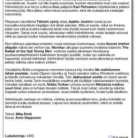
vuorottelevan. Kuukin voi olla maata suurempi, kunhan olosuhteet ovat vain sopivat.
Hämmästyin kun levyn sulkeva
Kuu
paljastui
Kari Peitsamo
n kirjoittamaksi palaksi
menneisyyttä. Aika taittuu siinä missä avaruuskin, eikä ole trubaduuria katalogiin
katsomista.
Piispasen säveltämä
Tähtein synty
ottaa
Jaakko Juteini
n sanat ja tuo
kansallisromanttisen kirjailijan rivit tähän päivään. Mitä on luonto, mikä on ihminen
paitsi osa sitä ja kuinka kaikesta tästä voisi löytää muuta kuin meitä vanhemman
viisauden. Sanat ovat suuria, oikeastaan miltei mahdottomia, mutta laulajat uskovat
niihin ja saavat kuullun loistamaan ainutkertaista sisäistä valoaan.
Elon kiihkeys pakottaa tunteiden vuota toisinaan kuohumaan, mutta
Nuoret miehet
allapäin
näkee iän verhon taa.
Monika
n alkujaan suomeksi esittämä käännös
The
Ballad of the Sad Young Men
-vedosta saattoi aikoinaan hivuttautua
jousitaustatapetteineen kaikkineen loungen puolelle, mutta nyt valokeila on
kapeampi, estradi intiimimpi. Kärkkäinen löytää sanoista uusia alkoveja ja niukkana
pidetty tulkinta sitoo kaiken yhteen.
Uskaliainta flirttiä svengaavan menneen kanssa käy kenties
Me mahdumme
tähän pöytään
, mutta Ojasen sävellys ja Tavin sanoitus taittuu Rhodesin soidessa
ja bändin veivatessa vokalistien rinnalla. Toki
Jäähyväiset aseille
on monin tavoin
herkin hetki, mutta Tavin musiikillinen maailma piti sisällään valoisampiakin huoneita.
Uskalias tavallaan on myös
Sirkka Turkan
runosta syntynyt
Metsässä nukkuu
suuri hirvi
, joka ei turhaan itseään selittele. Tässä ovat sanat, sävelet ja tulkinta.
Kappale tuntuu toteavan ykskantaan: avaa todella sydämesi, kuulet kyllä oleellisen.
Valmistaudu rauhaan on rohkea, värikäs ja persoonallinen levy, jonka kohdalla on
parempi kuulla sisäistä lastaan. Lapset kun tietävät useimmiten, mikä on todella
aitoa ja arvokasta.
Teksti:
Mika Roth
Kuvat:
Antti Sepponen
Lukukertoja:
1493